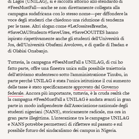
di Lagos (UNILAG), si è raccolta attorno allo stendardo di
#FeesMustFall—anche se non direttamente collegata alla
campagna sudafricana con lo stesso nome—per diffondere la
voce degli studenti che chiedono una riduzione di tendenza
per le tasse. Altri slogan come #LetJossitesBreathe,
#SaveOAUStudents #SaveUites, #SaveOOUITES hanno
ispirato rispettivamente anche gli studenti dell'Università di
Jos, dell'Università Obafemi Awolowo, e di quelle di Ibadan e
di Olabisi Onabanjo.
Tuttavia, la campagna #FeesMustFall a UNILAG, di cui ho
fatto parte, offre una finestra unica sulla possibile traiettoria
dell'attivismo studentesco sotto l'amministrazione Tinubu, in
parte perché UNILAG è stata l'unica istituzione il cui aumento
delle tasse è stato specificamente
approvato dal Governo
federale
. Ancora più importante, tuttavia, è la cruda realtà che
la campagna #FeesMustFall a UNILAG è andata avanti in gran
parte in modo indipendente dall'Associazione nazionale degli
studenti nigeriani (NANS), storicamente radicale, ma ora in
gran parte illegittima. L'interazione tra le campagne UNILAG
e NANS potrebbe permetterci di riflettere sul passato e sul
possibile futuro del sindacalismo dei campus in Nigeria.