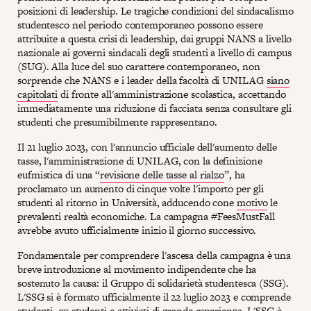
posizioni di leadership. Le tragiche condizioni del sindacalismo
studentesco nel periodo contemporaneo possono essere
attribuite a questa crisi di leadership, dai gruppi NANS a livello
nazionale ai governi sindacali degli studenti a livello di campus
(SUG). Alla luce del suo carattere contemporaneo, non
sorprende che NANS e i leader della facoltà di UNILAG
siano
capitolati
di fronte all'amministrazione scolastica, accettando
immediatamente una riduzione di facciata senza consultare gli
studenti che presumibilmente rappresentano.
Il 21 luglio 2023, con l'annuncio ufficiale dell'aumento delle
tasse, l'amministrazione di UNILAG, con la definizione
eufmistica di una “
revisione delle tasse al rialzo
”, ha
proclamato un aumento di cinque volte l'importo per gli
studenti al ritorno in Università, adducendo cone
motivo
le
prevalenti realtà economiche. La campagna #FeesMustFall
avrebbe avuto ufficialmente inizio il giorno successivo.
Fondamentale per comprendere l'ascesa della campagna è una
breve introduzione al movimento indipendente che ha
sostenuto la causa: il Gruppo di solidarietà studentesca (SSG).
L'SSG si è formato ufficialmente il 22 luglio 2023 e comprende
studenti, ex studenti e attivisti di grande esperienza. L'SSG è