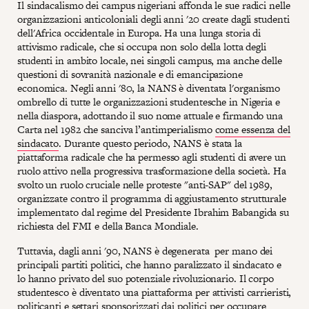
Il sindacalismo dei campus nigeriani affonda le sue radici nelle
organizzazioni anticoloniali degli anni '20 create dagli studenti
dell'Africa occidentale in Europa. Ha una lunga storia di
attivismo radicale, che si occupa non solo della lotta degli
studenti in ambito locale, nei singoli campus, ma anche delle
questioni di sovranità nazionale e di emancipazione
economica. Negli anni '80, la NANS è diventata l'organismo
ombrello di tutte le organizzazioni studentesche in Nigeria e
nella diaspora, adottando il suo nome attuale e firmando una
Carta nel 1982 che sanciva l’antimperialismo
come essenza del
sindacato
. Durante questo periodo, NANS è stata la
piattaforma radicale che ha permesso agli studenti di avere un
ruolo attivo nella progressiva trasformazione della società. Ha
svolto un ruolo cruciale nelle proteste "anti-SAP" del 1989,
organizzate contro il programma di aggiustamento strutturale
implementato dal regime del Presidente Ibrahim Babangida su
richiesta del FMI e della Banca Mondiale.
Tuttavia, dagli anni '90, NANS è degenerata per mano dei
principali partiti politici, che hanno paralizzato il sindacato e
lo hanno privato del suo potenziale rivoluzionario. Il corpo
studentesco è diventato una piattaforma per attivisti carrieristi,
politicanti e settari sponsorizzati dai politici per occupare