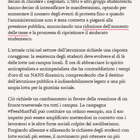
deciso di chiudere i negoziati. L'SSG e altri gruppi studenteschi
hanno deciso di intensificare le manifestazioni, optando per
aumentare il nomero degli eventi di protesta fino a quando
l'amministrazione non è stata costretta a piegarsi alla
pressione pubblica, annunciando una
riduzione dell'aumento
delle tasse
e la promessa di ripristinare il sindacato
studentesco.
L'attuale crisi nel settore dell'istruzione richiede una risposta
coraggiosa: la resistenza degli studenti deve evolvere al di là
delle lotte nei campus locali. È ora di abbracciare lo spirito
anticapitalista e antimperialista che ha contraddistinto i tempi
d'oro di un NANS dinamico, comprendendo che il destino
dell'istruzione pubblica è indissolubilmente legato a una più
ampia lotta per la giustizia sociale.
Ciò richiede un cambiamento in favore della creazione di un
fronte trasversale tra tutti i campus. La campagna
#FeesMustFall può costituire un ottimo esempio, ma il suo
impatto può essere amplificato mettendosi in contatto con i
lavoratori e le altre forze sociali colpite dal neoliberismo.
Forgiando alleanze e allineando le richieste degli studenti con
lotte sociali più estese, il movimento può ottenere un più