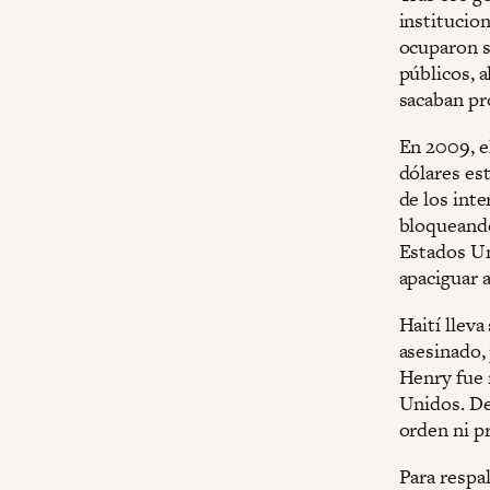
institucio
ocuparon su
públicos, a
sacaban pr
En 2009, e
dólares es
de los int
bloqueando
Estados Uni
apaciguar 
Haití llev
asesinado,
Henry fue 
Unidos. De
orden ni p
Para respa