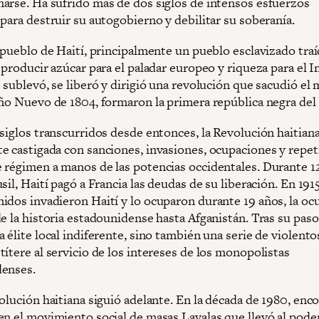
arse. Ha sufrido más de dos siglos de intensos esfuerzos
para destruir su autogobierno y debilitar su soberanía.
l pueblo de Haití, principalmente un pueblo esclavizado tra
 producir azúcar para el paladar europeo y riqueza para el 
 sublevó, se liberó y dirigió una revolución que sacudió el
Año Nuevo de 1804, formaron la primera república negra de
siglos transcurridos desde entonces, la Revolución haitiana
e castigada con sanciones, invasiones, ocupaciones y repe
 régimen a manos de las potencias occidentales. Durante 12
sil, Haití pagó a Francia las deudas de su liberación. En 1915
idos invadieron Haití y lo ocuparon durante 19 años, la oc
e la historia estadounidense hasta Afganistán. Tras su paso
 élite local indiferente, sino también una serie de violento
ítere al servicio de los intereses de los monopolistas
enses.
olución haitiana siguió adelante. En la década de 1980, enc
en el movimiento social de masas Lavalas que llevó al poder