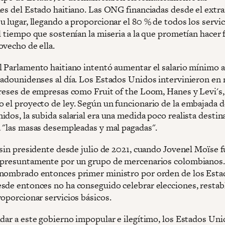
nes del Estado haitiano. Las ONG financiadas desde el extr
 lugar, llegando a proporcionar el 80 % de todos los servic
l tiempo que sostenían la miseria a la que prometían hacer 
ovecho de ella.
l Parlamento haitiano intentó aumentar el salario mínimo a
tadounidenses al día. Los Estados Unidos intervinieron e
ereses de empresas como Fruit of the Loom, Hanes y Levi's,
 el proyecto de ley. Según un funcionario de la embajada d
dos, la subida salarial era una medida poco realista destin
a "las masas desempleadas y mal pagadas".
a sin presidente desde julio de 2021, cuando Jovenel Moïse 
 presuntamente por un grupo de mercenarios colombianos.
nombrado entonces primer ministro por orden de los Esta
sde entonces no ha conseguido celebrar elecciones, restabl
roporcionar servicios básicos.
ldar a este gobierno impopular e ilegítimo, los Estados Un