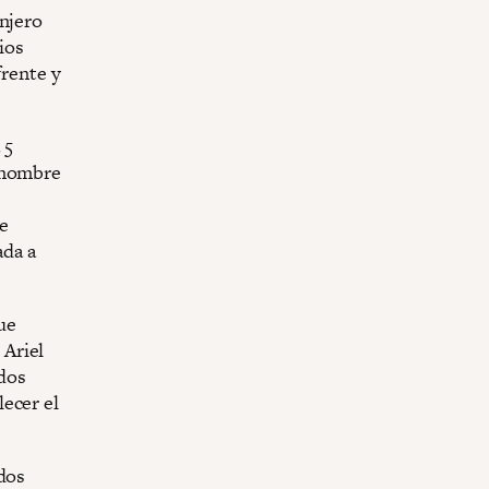
anjero
ios
frente y
 5
n nombre
e
ada a
fue
 Ariel
dos
ecer el
idos