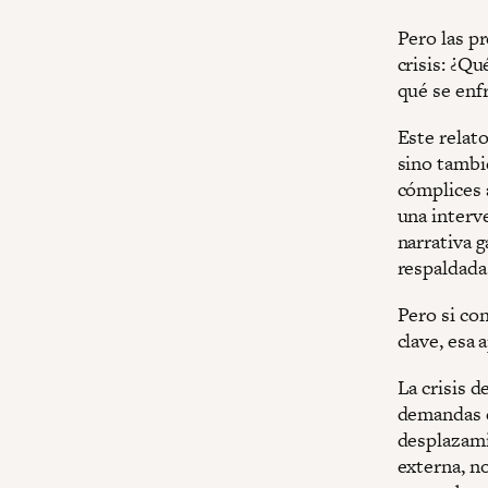
Pero las pr
crisis: ¿Q
qué se enf
Este relat
sino tambi
cómplices a
una interve
narrativa 
respaldada
Pero si co
clave, esa 
La crisis d
demandas d
desplazami
externa, n