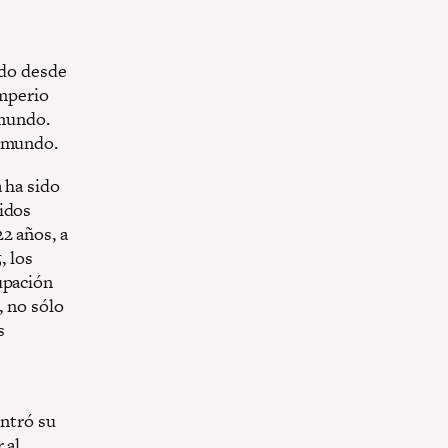
ído desde
Imperio
 mundo.
l mundo.
 ha sido
tidos
2 años, a
, los
upación
, no sólo
s
ontró su
 al