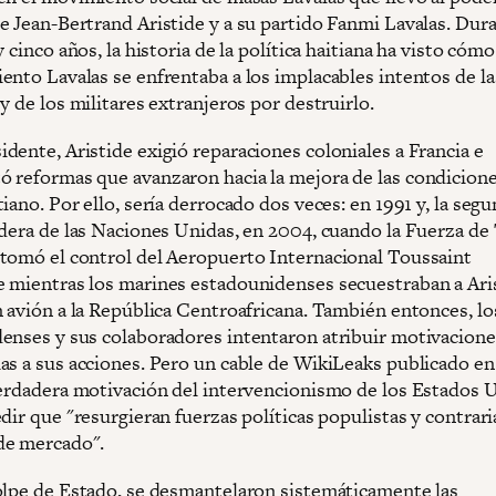
e Jean-Bertrand Aristide y a su partido Fanmi Lavalas. Dur
y cinco años, la historia de la política haitiana ha visto cóm
nto Lavalas se enfrentaba a los implacables intentos de las
y de los militares extranjeros por destruirlo.
dente, Aristide exigió reparaciones coloniales a Francia e
 reformas que avanzaron hacia la mejora de las condicione
iano. Por ello, sería derrocado dos veces: en 1991 y, la seg
ndera de las Naciones Unidas, en 2004, cuando la Fuerza de 
tomó el control del Aeropuerto Internacional Toussaint
 mientras los marines estadounidenses secuestraban a Aris
n avión a la República Centroafricana. También entonces, lo
enses y sus colaboradores intentaron atribuir motivacione
as a sus acciones. Pero un cable de WikiLeaks publicado e
verdadera motivación del intervencionismo de los Estados 
dir que "resurgieran fuerzas políticas populistas y contraria
de mercado".
olpe de Estado, se desmantelaron sistemáticamente las