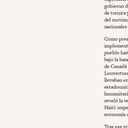
gobierno d
de treinta 
del movimie
nacionales 
Como presi
implementó
pueblo hait
bajo la ba
de Canadá 
Louverture
llevaban e
estadounid
humanitari
reveló la 
Haití: impe
economía 
Tras ese g