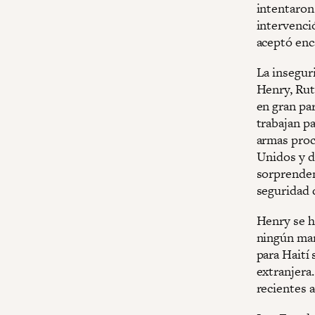
intentaron 
intervenció
aceptó enc
La inseguri
Henry, Rut
en gran par
trabajan pa
armas proc
Unidos y d
sorprenden
seguridad 
Henry se h
ningún man
para Haití 
extranjera.
recientes 