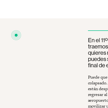
En el 11
traemos 
quieres 
puedes s
final de 
Puede que h
colapsado.
están desp
regresar a
aeropuerto
movilizar u