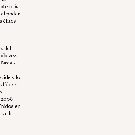
ante más
o el poder
 élites
s del
unda vez
Tarea 2
tide y lo
s líderes
s
n 2008
Unidos en
s a la