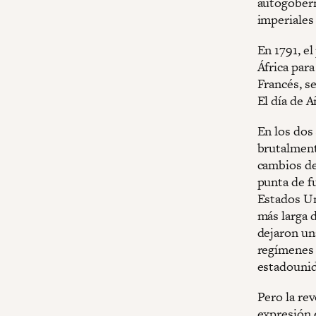
autogobern
imperiales 
En 1791, e
África para
Francés, se
El día de 
En los dos 
brutalment
cambios de
punta de fu
Estados Un
más larga d
dejaron una
regímenes t
estadounid
Pero la rev
expresión 