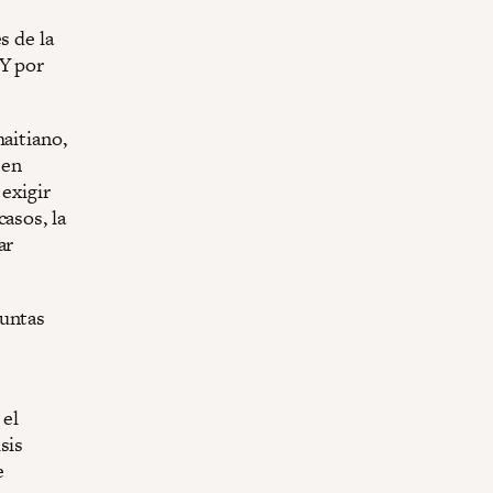
s de la
¿Y por
aitiano,
 en
 exigir
asos, la
ar
guntas
 el
sis
e