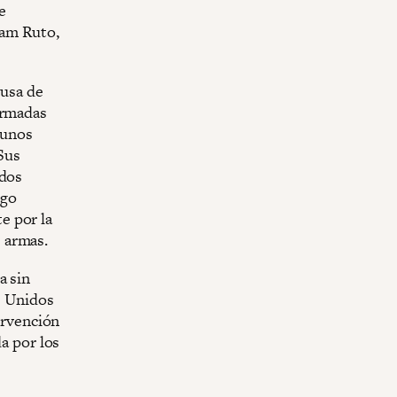
e
iam Ruto,
cusa de
ormadas
gunos
 Sus
ados
lgo
e por la
 armas.
a sin
s Unidos
tervención
da por los