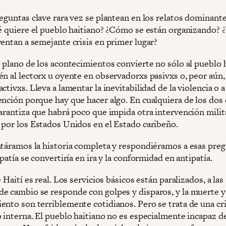
eguntas clave rara vez se plantean en los relatos dominante
ué quiere el pueblo haitiano? ¿Cómo se están organizando? 
rentan a semejante crisis en primer lugar?
o plano de los acontecimientos convierte no sólo al pueblo h
én al lectorx u oyente en observadorxs pasivxs o, peor aún,
ctivxs. Lleva a lamentar la inevitabilidad de la violencia o a
nción porque hay que hacer algo. En cualquiera de los dos c
garantiza que habrá poco que impida otra intervención milit
 por los Estados Unidos en el Estado caribeño.
ntáramos la historia completa y respondiéramos a esas pre
apatía se convertiría en ira y la conformidad en antipatía.
e Haití es real. Los servicios básicos están paralizados, a las
e cambio se responde con golpes y disparos, y la muerte y
ento son terriblemente cotidianos. Pero se trata de una cri
o interna. El pueblo haitiano no es especialmente incapaz d