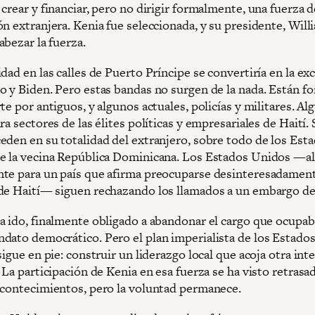
crear y financiar, pero no dirigir formalmente, una fuerza d
n extranjera. Kenia fue seleccionada, y su presidente, Will
abezar la fuerza.
dad en las calles de Puerto Príncipe se convertiría en la ex
o y Biden. Pero estas bandas no surgen de la nada. Están f
te por antiguos, y algunos actuales, policías y militares. Al
ra sectores de las élites políticas y empresariales de Haití.
eden en su totalidad del extranjero, sobre todo de los Est
e la vecina República Dominicana. Los Estados Unidos —a
te para un país que afirma preocuparse desinteresadament
de Haití— siguen rechazando los llamados a un embargo de
a ido, finalmente obligado a abandonar el cargo que ocupab
dato democrático. Pero el plan imperialista de los Estado
sigue en pie: construir un liderazgo local que acoja otra in
 La participación de Kenia en esa fuerza se ha visto retrasa
acontecimientos, pero la voluntad permanece.