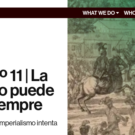
WHAT WE DO
WHO
º 11 | La
 no puede
iempre
imperialismo intenta