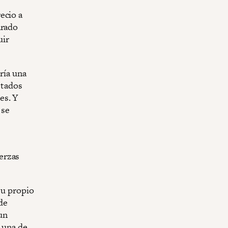
ecio a
arado
uir
ría una
stados
es. Y
 se
erzas
su propio
 de
un
 una de