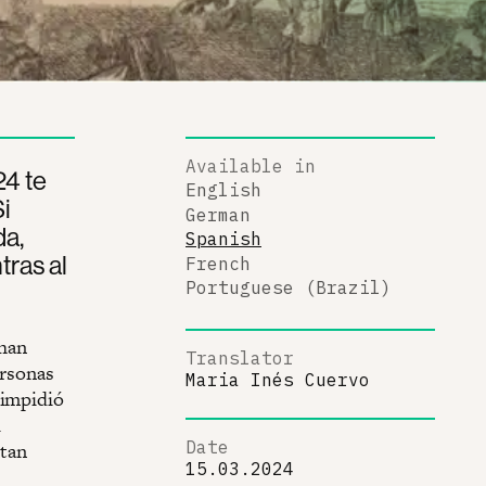
Available in
24 te
English
Si
German
da,
Spanish
tras al
French
Portuguese (Brazil)
 han
Translator
ersonas
Maria Inés Cuervo
 impidió
l
Date
ntan
15.03.2024