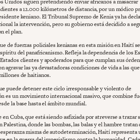
s Unidos siguen pretendiendo enviar africanos a masacrar
dientes a 12.000 kilómetros de distancia, por un módico pr
residente keniano. El Tribunal Supremo de Kenia ya ha decl
ional la intervención, pero su gobierno está decidido a seg
n el plan.
ue de fuerzas policiales kenianas en esta misión en Haití se
espíritu del panafricanismo. Refleja la dependencia de los E
Estados clientes y apoderados para que cumplan sus órden
n agravar las ya devastadoras condiciones de vida a las que
millones de haitianos.
ue puede detener este ciclo irresponsable y violento de
ón es un movimiento internacional masivo, que combine fu
esde la base hasta el ámbito mundial.
e en Cuba, que está siendo asfixiada por atreverse a trazar 
n Palestina, donde las bombas, las balas y el hambre tratan
a esperanza misma de autodeterminación, Haití representa 
ave en la guerra del imperialismo contra la humanidad. Cada