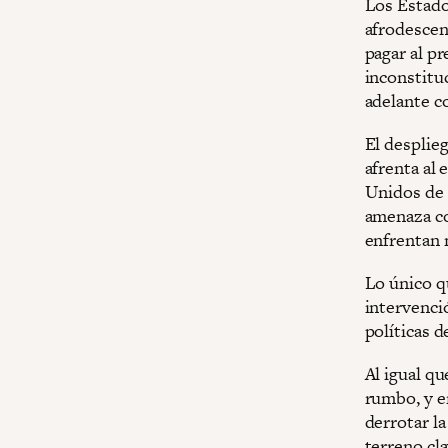
Los Estado
afrodescen
pagar al p
inconstituc
adelante co
El desplieg
afrenta al 
Unidos de 
amenaza co
enfrentan 
Lo único q
intervenci
políticas d
Al igual qu
rumbo, y e
derrotar l
terreno cl