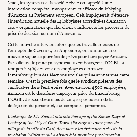
Jeudi, les syndicats et la société civile ont appelé à une
interdiction complète, transparente et efficace du lobbying
d'Amazon au Parlement européen. Cela impliquerait d'étendre
l'interdiction actuelle des 14 lobbyistes accrédité·es d'Amazon
aux « organisations qui cherchent à influencer les processus de
prise de décision au nom d'Amazon ».
Cette nouvelle intervient alors que les travailleur·euses de
l'entrepôt de Coventry, en Angleterre, ont annoncé une
nouvelle vague de journées de grève pour faire payer Amazon.
Par ailleurs, le principal syndicat luxembourgeois, l'OGBL, a
remporté 23 % des voix des employé·es d'Amazon
Luxembourg lors des élections sociales qui se sont tenues cette
semaine. C'est la première fois que le syndicat présente des
candidat·es dans l'entreprise. Avec environ 4 500 employé·es,
Amazon est le deuxième employeur privé du Luxembourg.
L'OGBL dispose désormais de cinq sièges au sein de la
délégation du personnel, qui compte 22 personnes.
L'estampe de J.L. Boquet intitulée Passage of the Eleven Days of
Looting of the City of Cape Town (Passage des onze jours de
pillage de la ville du Cap) documente les événements clés de la
révolution haïtienne qui a abouti à la première proclamation