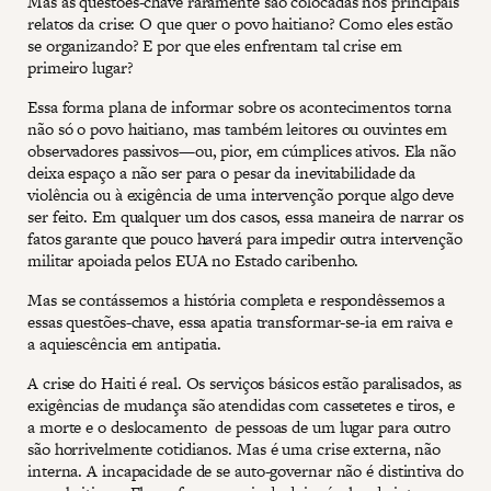
Mas as questões-chave raramente são colocadas nos principais
relatos da crise: O que quer o povo haitiano? Como eles estão
se organizando? E por que eles enfrentam tal crise em
primeiro lugar?
Essa forma plana de informar sobre os acontecimentos torna
não só o povo haitiano, mas também leitores ou ouvintes em
observadores passivos—ou, pior, em cúmplices ativos. Ela não
deixa espaço a não ser para o pesar da inevitabilidade da
violência ou à exigência de uma intervenção porque algo deve
ser feito. Em qualquer um dos casos, essa maneira de narrar os
fatos garante que pouco haverá para impedir outra intervenção
militar apoiada pelos EUA no Estado caribenho.
Mas se contássemos a história completa e respondêssemos a
essas questões-chave, essa apatia transformar-se-ia em raiva e
a aquiescência em antipatia.
A crise do Haiti é real. Os serviços básicos estão paralisados, as
exigências de mudança são atendidas com cassetetes e tiros, e
a morte e o deslocamento de pessoas de um lugar para outro
são horrivelmente cotidianos. Mas é uma crise externa, não
interna. A incapacidade de se auto-governar não é distintiva do