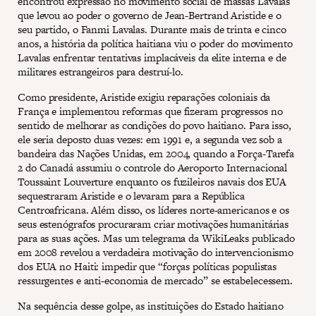
encontrou expressão no movimento social de massas Lavalas
que levou ao poder o governo de Jean-Bertrand Aristide e o
seu partido, o Fanmi Lavalas. Durante mais de trinta e cinco
anos, a história da política haitiana viu o poder do movimento
Lavalas enfrentar tentativas implacáveis da elite interna e de
militares estrangeiros para destruí-lo.
Como presidente, Aristide exigiu reparações coloniais da
França e implementou reformas que fizeram progressos no
sentido de melhorar as condições do povo haitiano. Para isso,
ele seria deposto duas vezes: em 1991 e, a segunda vez sob a
bandeira das Nações Unidas, em 2004, quando a Força-Tarefa
2 do Canadá assumiu o controle do Aeroporto Internacional
Toussaint Louverture enquanto os fuzileiros navais dos EUA
sequestraram Aristide e o levaram para a República
Centroafricana. Além disso, os líderes norte-americanos e os
seus estenógrafos procuraram criar motivações humanitárias
para as suas ações. Mas um telegrama da WikiLeaks publicado
em 2008 revelou a verdadeira motivação do intervencionismo
dos EUA no Haiti: impedir que “forças políticas populistas
ressurgentes e anti-economia de mercado” se estabelecessem.
Na sequência desse golpe, as instituições do Estado haitiano