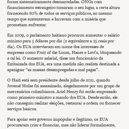
foram sistematicamente desmanteladas. ONGs com
financiamento estrangeiro tomaram o seu lugar, a certa altura
fornecendo 80% de todos os serviços públicos, ao mesmo
tempo que sustentavam e lucravam com a miséria que
prometiam enfrentar.
Em 2009, o parlamento haitiano procurou aumentar o salário
mínimo para 5 dólares por dia (o equivalente a 25 reais por
dia). Os EUA intervieram em nome dos interesses de
empresas como Fruit of the Loom, Hanes e Levi’s, bloqueando
a tal lei. O aumento salarial, disse um funcionário da
Embaixada dos EUA, era uma medida não realista destinada a
apaziguar “as massas desempregadas e mal pagas”.
O Haiti está sem presidente desde julho de 2021, quando
Jovenel Moïse foi assassinado, alegadamente por um grupo de
mercenários colombianos. Ariel Henry foi então empossado
como primeiro-ministro a mando dos EUA. Desde então, ele
não conseguiu realizar eleições, restaurar a ordem ou fornecer
serviços básicos.
Para apoiar este governo impopular e ilegítimo, os EUA
procuraram criar e financiar, mas não liderar formalmente,