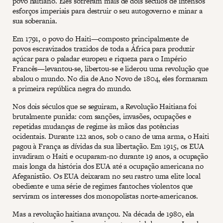
povo haitiano. Eles sofreram mais de dois séculos de intensos
esforços imperiais para destruir o seu autogoverno e minar a
sua soberania.
Em 1791, o povo do Haiti—composto principalmente de
povos escravizados trazidos de toda a África para produzir
açúcar para o paladar europeu e riqueza para o Império
Francês—levantou-se, libertou-se e liderou uma revolução que
abalou o mundo. No dia de Ano Novo de 1804, eles formaram
a primeira república negra do mundo.
Nos dois séculos que se seguiram, a Revolução Haitiana foi
brutalmente punida: com sanções, invasões, ocupações e
repetidas mudanças de regime às mãos das potências
ocidentais. Durante 122 anos, sob o cano de uma arma, o Haiti
pagou à França as dívidas da sua libertação. Em 1915, os EUA
invadiram o Haiti e ocuparam-no durante 19 anos, a ocupação
mais longa da história dos EUA até a ocupação americana no
Afeganistão. Os EUA deixaram no seu rastro uma elite local
obediente e uma série de regimes fantoches violentos que
serviram os interesses dos monopolistas norte-americanos.
Mas a revolução haitiana avançou. Na década de 1980, ela