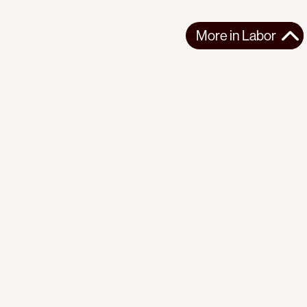
More in
Labor
More in
Labor
LATIN AMERICA
LABOR
2026-07-02
Bodies for Export: Blood Cherries
Behind Chile's glossy agro-export success lies a system of
structural precariousness that ...