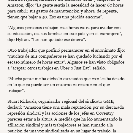
Amazon, dijo: "La gente sentía la necesidad de hacer 60 horas
para cubrir sus gastos de manutención y ahora, de repente,
tienen que bajar a 40. Eso es una pérdida enorme".
"Algunas personas trabajan esas horas extra para ayudar con
su educación, o a sus familias en este país y en el extranjero",
dijo Hylton. "Les han quitado ese dinero".
Otro trabajador que prefirió permanecer en el anonimato dijo:
"muchos de mis compañeros se han quedado luchando por el
escaso número de horas extra". Algunos se han visto obligados
a "aceptar otros trabajos en Uber o Just Eat", señaló.
"Mucha gente me ha dicho lo estresados que esto les ha dejado,
en lo que ya puede ser un entorno estresante en el que
trabajar".
Stuart Richards, organizador regional del sindicato GMB,
declaró: "Amazon tiene una mala reputación por su descarada
represión sindical y las acciones de los jefes en Coventry
parecen estar a la altura. A medida que ha ido aumentando la
afiliación sindical y más trabajadores se han sumado a la
petición de una voz sindicalizada en su lugar de trabajo, la