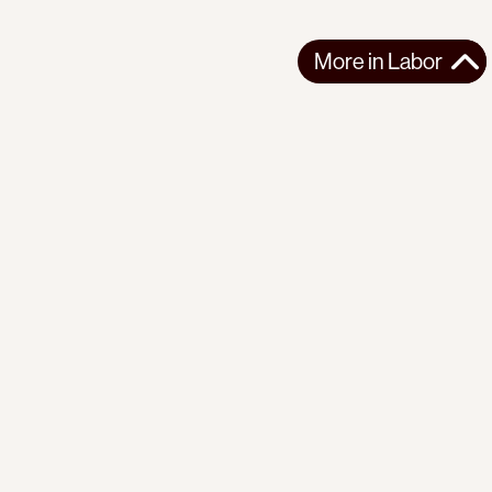
More in
Labor
More in
Labor
LATIN AMERICA
LABOR
2026-08-07
Congreso de los Pueblos: “Against Fascism and
Imperialism: Mobilization and People's Power”
Congreso de los Pueblos rejects capitalism, fascism, and the