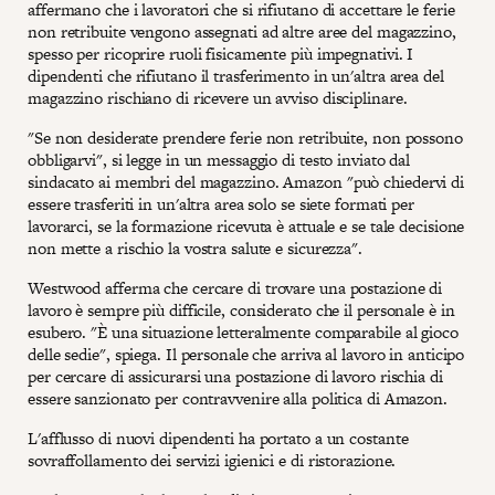
affermano che i lavoratori che si rifiutano di accettare le ferie
non retribuite vengono assegnati ad altre aree del magazzino,
spesso per ricoprire ruoli fisicamente più impegnativi. I
dipendenti che rifiutano il trasferimento in un'altra area del
magazzino rischiano di ricevere un avviso disciplinare.
"Se non desiderate prendere ferie non retribuite, non possono
obbligarvi", si legge in un messaggio di testo inviato dal
sindacato ai membri del magazzino. Amazon "può chiedervi di
essere trasferiti in un'altra area solo se siete formati per
lavorarci, se la formazione ricevuta è attuale e se tale decisione
non mette a rischio la vostra salute e sicurezza".
Westwood afferma che cercare di trovare una postazione di
lavoro è sempre più difficile, considerato che il personale è in
esubero. "È una situazione letteralmente comparabile al gioco
delle sedie", spiega. Il personale che arriva al lavoro in anticipo
per cercare di assicurarsi una postazione di lavoro rischia di
essere sanzionato per contravvenire alla politica di Amazon.
L'afflusso di nuovi dipendenti ha portato a un costante
sovraffollamento dei servizi igienici e di ristorazione.