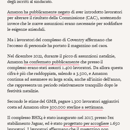
degli iscritti al sindacato.
Amazon ha pubblicamente negato
di aver introdotto lavoratori
per alterare il risultato della Commissione (CAC), sostenendo
invece che le nuove assunzioni erano necessarie per soddisfare
le esigenze aziendali.
Ma i lavoratori del complesso di Coventry affermano che
l'eccesso di personale ha portato il magazzino nel caos.
Nel dicembre 2022, durante il picco di assunzioni natalizie,
Amazon
ha confermato pubblicamente
che presso il
complesso erano stati assunti 1.400 lavoratori. Da allora questa
cifra è più che raddoppiata, salendo a 3.500, e Amazon
continua ad assumere su larga scala, anche all'inizio dell'anno,
che rappresenta un periodo relativamente tranquillo dopo le
festività natalizie.
Secondo le stime del GMB, pagare 1.300 lavoratori aggiuntivi
costa ad Amazon oltre
300.000 sterline a settimana
.
Il complesso BHX4 è stato inaugurato nel 2017, presso l'ex
stabilimento Jaguar, ed è stato
progettato per accogliere
1.650
lavoratori. I lavoratori affermano che il magazzino non