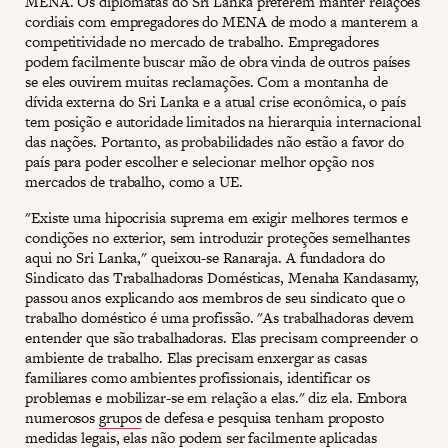
MENA. Os diplomatas do Sri Lanka preferem manter relações
cordiais com empregadores do MENA de modo a manterem a
competitividade no mercado de trabalho. Empregadores
podem facilmente buscar mão de obra vinda de outros países
se eles ouvirem muitas reclamações. Com a montanha de
dívida externa do Sri Lanka e a atual crise econômica, o país
tem posição e autoridade limitados na hierarquia internacional
das nações. Portanto, as probabilidades não estão a favor do
país para poder escolher e selecionar melhor opção nos
mercados de trabalho, como a UE.
"Existe uma hipocrisia suprema em exigir melhores termos e
condições no exterior, sem introduzir proteções semelhantes
aqui no Sri Lanka," queixou-se Ranaraja. A fundadora do
Sindicato das Trabalhadoras Domésticas, Menaha Kandasamy,
passou anos explicando aos membros de seu sindicato que o
trabalho doméstico é uma profissão. "As trabalhadoras devem
entender que são trabalhadoras. Elas precisam compreender o
ambiente de trabalho. Elas precisam enxergar as casas
familiares como ambientes profissionais, identificar os
problemas e mobilizar-se em relação a elas." diz ela. Embora
numerosos
grupos
de defesa e pesquisa tenham proposto
medidas legais, elas não podem ser facilmente aplicadas