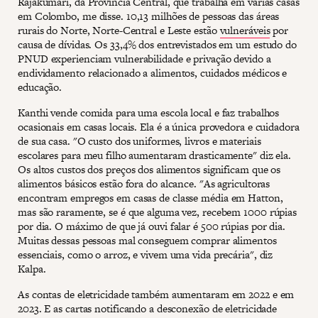
Rajakumari, da Província Central, que trabalha em várias casas
em Colombo, me disse. 10,13 milhões de pessoas das áreas
rurais do Norte, Norte-Central e Leste estão
vulneráveis
por
causa de dívidas. Os 33,4% dos entrevistados em um estudo do
PNUD experienciam vulnerabilidade e privação devido a
endividamento relacionado a alimentos, cuidados médicos e
educação.
Kanthi vende comida para uma escola local e faz trabalhos
ocasionais em casas locais. Ela é a única provedora e cuidadora
de sua casa. "O custo dos uniformes, livros e materiais
escolares para meu filho aumentaram drasticamente" diz ela.
Os altos custos dos preços dos alimentos significam que os
alimentos básicos estão fora do alcance. "As agricultoras
encontram empregos em casas de classe média em Hatton,
mas são raramente, se é que alguma vez, recebem 1000 rúpias
por dia. O máximo de que já ouvi falar é 500 rúpias por dia.
Muitas dessas pessoas mal conseguem comprar alimentos
essenciais, como o arroz, e vivem uma vida precária", diz
Kalpa.
As contas de eletricidade também aumentaram em 2022 e em
2023. E as cartas notificando a desconexão de eletricidade