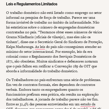
Leis e Regulamentos Limitados
O trabalho doméstico não está listado como emprego no setor
informal na pesquisa de força de trabalho. Parece ser uma
forma invisível de trabalho no âmbito da informalidade. Não
há estatísticas sobre o número de empregadas domésticas
contratadas no país. “Tentamos obter esses números de vários
Grama Niladharis (oficiais de vilarejo), mas eles não os
tinham", disse-me o Secretário Geral do Sindicato de Proteção,
Kalpa Maduranga.
As leis
do país não conseguiram atender ao
mínimo do setor internacional. Por exemplo, leis da era
colonial como o Regulamento dos Serviçais Domésticos de
1871, são obsoletas. Muitos sindicatos e defensores notaram
que o país falhou em ratificar a Convenção 189 da OIT que
aborda a informalidade do trabalho doméstico.
Os Trabalhadores no país enfrentam uma série de problemas.
Em vez de contratos formais, eles dependem de contratos
verbais. Embora tanto os empregadores quanto os
funcionários prefiram essa prática, ela resulta na exploração
dos trabalhadores. A jornada de trabalho parece não ter fim.
Entre as 31,4% das pessoas entrevistadas em um
estudo da
OIT
, disseram que começavam antes das 6 da manhã, e 86,7%