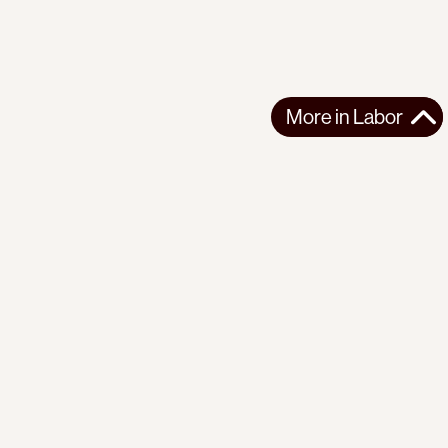
More in
Labor
More in
Labor
LATIN AMERICA
LABOR
2026-08-07