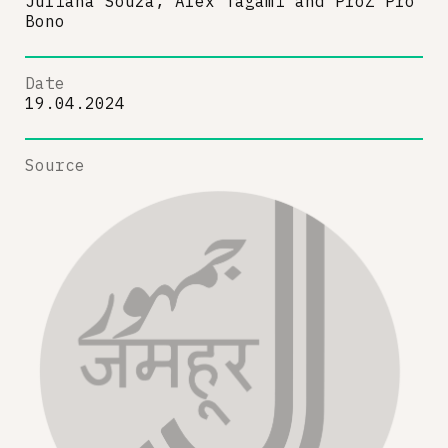
Juliana Souza, Alex Tagami
and
ProZ Pro
Bono
Date
19.04.2024
Source