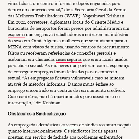
vinculadas a um centro informal e depois enganadas para
dentro do comércio sexual," diz a Secretária Geral da Frente
das Mulheres Trabalhadoras (WWF), Yogeshwari Krishnan.
Em 2022, corretores, diplomatas locais do Oriente Médio e
burocratas de aeroportos foram presos por administrarem um
esquema
que enganava trabalhadoras a entrarem na indústria
do sexo em Omã. Algumas mulheres que se mudaram para o
MENA com vistos de turista, usando centros de recrutamento
falsos ou receberam referências de conexões pessoais e
acabaram em chamadas
casas seguras
que eram locais usados
para abuso sexual. As mulheres que partiram com a esperança
de conseguir empregos foram leiloadas para o comércio
sexual. "As empregadas ficavam vulneráveis caso se mudem
através de métodos informais. Damos muita ênfase ao
emprego encontrado em centros de recrutamento credíveis.
Caso contrário, não há oportunidades para assistência ou
intervenção,” diz Krishnan.
Obstáculos à Sindicalização
As empregadas domésticas
carecem
de sindicatos tanto no país
quanto internacionalmente. Os sindicatos locais apenas
prestam um serviço de fachada aos problemas enfrentados