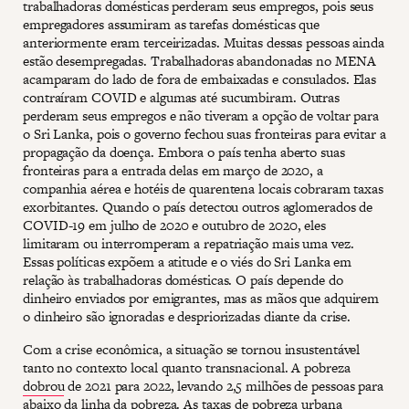
trabalhadoras domésticas perderam seus empregos, pois seus
empregadores assumiram as tarefas domésticas que
anteriormente eram terceirizadas. Muitas dessas pessoas ainda
estão desempregadas. Trabalhadoras abandonadas no MENA
acamparam do lado de fora de embaixadas e consulados. Elas
contraíram COVID e algumas até sucumbiram. Outras
perderam seus empregos e não tiveram a opção de voltar para
o Sri Lanka, pois o governo fechou suas fronteiras para evitar a
propagação da doença. Embora o país tenha aberto suas
fronteiras para a entrada delas em março de 2020, a
companhia aérea e hotéis de quarentena locais cobraram taxas
exorbitantes. Quando o país detectou outros aglomerados de
COVID-19 em julho de 2020 e outubro de 2020, eles
limitaram ou interromperam a repatriação mais uma vez.
Essas políticas expõem a atitude e o viés do Sri Lanka em
relação às trabalhadoras domésticas. O país depende do
dinheiro enviados por emigrantes, mas as mãos que adquirem
o dinheiro são ignoradas e despriorizadas diante da crise.
Com a crise econômica, a situação se tornou insustentável
tanto no contexto local quanto transnacional. A pobreza
dobrou
de 2021 para 2022, levando 2,5 milhões de pessoas para
abaixo da linha da pobreza. As taxas de pobreza urbana