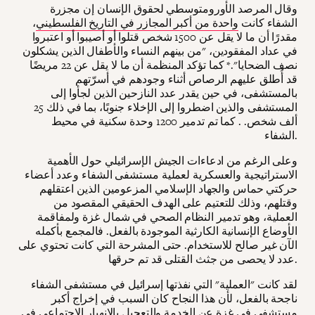
وقال المرصد الأورومتوسطي لحقوق الإنسان إن مجزرة
الشفاء كانت
واحدة من أكبر المجازر في التاريخ الفلسطيني
،
مقدرًا أن ما لا يقل عن 1500 شخص قتلوا أو أصيبوا أو اعتبروا
في عداد المفقودين، "من بينهم النساء والأطفال الذين يشكلون
نصف الضحايا".* كما تؤكد المنظمة أن ما لا يقل عن 22 مريضًا
قد أُطلق عليهم الرصاص أثناء وجودهم في أسرّتهم
بالمستشفى، في حين يقدر عدد النازحين الذين لجأوا إلى
المستشفى والذين اضطروا إلى الإخلاء جنوبًا، بما في ذلك 25
ألف شخص. . كما تم تدمير 1200 وحدة سكنية في محيط
الشفاء.
وعلى الرغم من ادعاءات الجيش الإسرائيلي حول الأهمية
الاستراتيجية والعسكرية لعملية مستشفى الشفاء وعدد أعضاء
حركتي حماس والجهاد الإسلامي المزعومين الذين اعتقلهم
وقتلهم، وذلك للتعتيم على الهدف الحقيقي المقصود من
العملية، وهو تدمير النظام الصحي في شمال غزة ولمفاقمة
الأوضاع الإنسانية الكارثية الموجودة بالفعل. فالمجمع بأكمله
الآن غير صالح للاستخدام. حتى المشرحة التي كانت تحتوي على
عدد لا يحصى من جثث القتلى قد تم حرقها.
لقد كانت "العملية" التي نفذتها إسرائيل في مستشفى الشفاء
ناجحة بالفعل، لأن هذا النجاح كان السبب في إخراج أكبر
مستشفى في غزة عن الخدمة والتعجيل بالانهيار الاجتماعي في