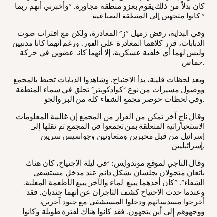
كان بدلاً من ذلك يقوم بغزو منطقة مجاورة. "وأخبرني أنهم ربما
كانوا متجهين إلى المنطقة الصناعية."
وفي البداية، رفض زميل "ز" المغادرة، ولكن مع اقتراب صوت
الدبابات، قرر كلاهما المغادرة على الفور. ورغم أنهما كانا مدنيين
وليس لهما أي خلفية عسكرية، إلا أنهما كانا عضوين في حركة
حماس.
وبعد لحظات قليلة، بدأ الاجتياح. وشاهدوا الدبابات تحيط بالمجمع
ووصول مسيرات من نوع "كوادكوبتر" تحلق في سماء المنطقة.
وفي لحظات حوصر مجمع الشفاء كله من البر والجو.
وقال ناجٍ آخر تمكن من الفرار من المجمع إن غالبية المعلومات
الاستخباراتية المتعلقة بمن تجمعوا في المجمع تم نقلها إلى
إسرائيل من قبل مخبرين ومتعاونين وجواسيس سريين
إسرائيليين.
وقال الناجي لموقع موندوايس: "في ليلة الاجتياح، كان هناك
بائعان متجولان يجلسان بشكل دائم عند مدخل مستشفى
الشفاء". "كان أحدهما يبيع الماء والآخر يبيع الأطعمة المعلبة.
وعندما حدث الاجتياح كشف التاجران عن أنهما جنديان. فقد
أخرجوا مسدساتهم ودخلوا المستشفى مع جنود آخرين،
ووجهوهم إلى أين يتجهون. فقد كانوا هناك لفترة طويلة وكانوا