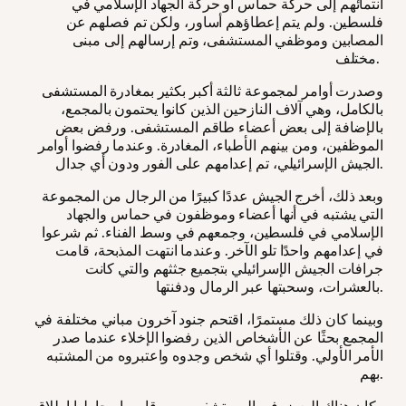
انتمائهم إلى حركة حماس أو حركة الجهاد الإسلامي في
فلسطين. ولم يتم إعطاؤهم أساور، ولكن تم فصلهم عن
المصابين وموظفي المستشفى، وتم إرسالهم إلى مبنى
مختلف.
وصدرت أوامر لمجموعة ثالثة أكبر بكثير بمغادرة المستشفى
بالكامل، وهي آلاف النازحين الذين كانوا يحتمون بالمجمع،
بالإضافة إلى بعض أعضاء طاقم المستشفى. ورفض بعض
الموظفين، ومن بينهم الأطباء، المغادرة. وعندما رفضوا أوامر
الجيش الإسرائيلي، تم إعدامهم على الفور ودون أي جدال.
وبعد ذلك، أخرج الجيش عددًا كبيرًا من الرجال من المجموعة
التي يشتبه في أنها أعضاء وموظفون في حماس والجهاد
الإسلامي في فلسطين، وجمعهم في وسط الفناء. ثم شرعوا
في إعدامهم واحدًا تلو الآخر. وعندما انتهت المذبحة، قامت
جرافات الجيش الإسرائيلي بتجميع جثثهم والتي كانت
بالعشرات، وسحبتها عبر الرمال ودفنتها.
وبينما كان ذلك مستمرًا، اقتحم جنود آخرون مباني مختلفة في
المجمع بحثًا عن الأشخاص الذين رفضوا الإخلاء عندما صدر
الأمر الأولي. وقتلوا أي شخص وجدوه واعتبروه من المشتبه
بهم.