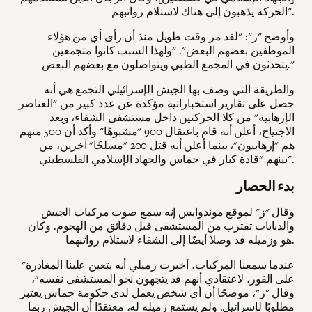
الحركة يذهبون إلى هناك لاستلام رواتبهم".
وأوضح "ز": "لقد مر وقت طويل منذ أن رأى أي من هؤلاء
الموظفين بعضهم البعض". "ولهذا السبب كانوا متجمعين
يتحدثون في المجمع الطبي ويتواصلون مع بعضهم البعض."
والطريقة التي وصف بها الجيش الإسرائيلي التجمع هي أنه
حصل على تقارير استخباراتية مؤكدة عن عدد كبير من "
العناصر
الإرهابية
" من كلا الحركتين داخل مستشفى الشفاء، وبعد
الاجتياح، أعلن أنه قام باعتقال 900 "مشبوهًا" وأكد أن 500 منهم
هم "إرهابيون"، بينما أعلن أنه قتل 200 "مسلحًا" آخرين، من
بينهم "قادة كبار في حماس والجهاد الإسلامي الفلسطيني".
بدء الحصار
وقال "ز" لموقع موندوايس إنه سمع صوت مركبات الجيش
والدبابات تقترب من المستشفى قبل دقائق من الهجوم. وكان
هو وزميله قد وصلا أيضًا إلى الشفاء لاستلام رواتبهما.
"عندما سمعنا المركبات، أخبرت زميلي أنه يتعين علينا المغادرة
على الفور، لاعتقادي أنهم قد يتجهون نحو المستشفى نفسه"،
وقال "ز"، موضحًا أن أي شخص يعمل لدى حكومة حماس يعتبر
مطلوبًا لإسرائيل. ولم يستمع زميله له، معتقدًا أن الجيش ربما