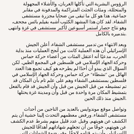
الرؤوس البشرية التي تأكلها الغربان، والأشلاء المجهولة
والمتحللة، ومئات الجثث المتراكمة والمدفونة في مقابر
جماعية، هذا هو كل ما تبقى من ضحايا مجزرة مستشفى
الشفاء. لقد كان هذا المشهد الكئيب أشبه بفيلم بائس مجحف،
وهو نتاج
حصار استمر أسبوعين لأكبر مستشفى في غزة
وانتهى
بتدميره بالكامل.
وبعد الانتهاء من تدمير مستشفى الشفاء، أعلن الجيش
الإسرائيلي أن هذه العملية كانت من أنجح العمليات منذ بداية
الحرب، مدعيًا أنه اعتقل المئات من أعضاء حركة حماس
وحركة الجهاد الإسلامي في فلسطين في المجمع الطبي. لكن
السؤال الذي يبدو أن أحدًا لم يطرحه هو كيف تجمع هذا العدد
الهائل من "نشطاء" حركة حماس وحركة الجهاد الإسلامي في
فلسطين بمستشفى الشفاء وهم على علم تام بأن المكان قد
تم تمشيطه من قبل الجيش من قبل وأن الجيش قد قام بالفعل
بتمشيط المكان مرة واحدة من قبل وأن ومدينة غزة يحتلها
الجيش منذ ذلك الحين.
وتواصل موقع موندوايس بالعديد من الناجين من أحداث
مستشفى الشفاء. ورفض معظمهم التحدث إلينا خشية أن يتم
الكشف عن هويتهم. وقبل عدد قليل منهم بشرط عدم الكشف
عن هويتهم، خوفًا من أن تجعلهم شهاداتهم أهدافًا للجيش
الإسرائيلي وأن يتم قتلهم لاحقًا. وفي ضوء الشهادات التي