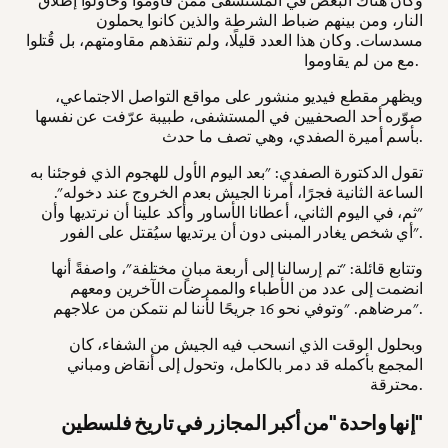
وكان هناك البعض في المستشفى ممن قاوموا وحاولوا إطلاق
النار، ومن بينهم ضباط الشرطة والذين كانوا يحملون
مسدسات. وكان هذا العدد قليلًا، ولم تنقذهم مقاومتهم، بل قُتلوا
مع من لم يقاوموا.
ويظهر مقطع فيديو منشور على مواقع التواصل الاجتماعي،
صوّره أحد الصحفيين في المستشفى، طبيبة عرّفت عن نفسها
بأسم أميرة الصفدي، وهي تصف ما حدث.
تقول الدكتورة الصفدي: "بعد اليوم الأول للهجوم الذي فوجئنا به
الساعة الثانية فجرًا، أمرنا الجيش بعدم الخروج عند دخوله".
"ثم، في اليوم الثاني، أعطانا الأساور وأكد علينا أن نرتديها وأن
أي شخص يغادر المبنى دون أن يرتديها سيُقتل على الفور".
وتتابع قائلة: "تم إرسالنا إلى أربعة مبانٍ مختلفة"، واصفةً أنها
انضمت إلى عدد من الأطباء والممرضات الآخرين ومعهم
مرضاهم. "وتوفي نحو 16 جريحًا لأننا لم نتمكن من علاجهم".
وبحلول الوقت الذي انسحب فيه الجيش من الشفاء، كان
المجمع بأكمله قد دمر بالكامل، وتحول إلى أنقاض ومباني
محترقة.
إنها واحدة "من أكبر المجازر في تاريخ فلسطين"