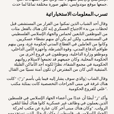
جمعها موقع موندوايس، تظهر صورة مختلفة تمامًا لما حدث.
تسرب المعلومات الاستخباراتية
وقال أحد الشباب الذين تمكنوا من الفرار من المستشفى قبل
لحظات من بدء الاجتياح العسكري إنه كان هناك بالفعل مئات
من الموظفين التابعين لحماس والجهاد الإسلامي الفلسطيني
في المستشفى، ولكن لم يكن أي منهم نشطاء عسكريين.
وكانوا من العاملين في القطاع المدني لحكومة غزة، ومن بينهم
طواقم الدفاع المدني، وقوة الشرطة، وأجهزة الأمن الداخلي،
وموظفو وزارة الداخلية، وموظفون في فروع أخرى من
الحكومة المحلية. وكان جميعهم قد تجمعوا لاستلام رواتبهم
الحكومية في مجمع الشفاء، نظرًا لكونه أحد الأماكن القليلة
المتبقية التي كان من المفترض أن تكون آمنة نسبيًا من القتال.
وقال الشاب (والذي سوف يشار إليه فيما يلي بأسم "ز"): "كانت
هناك غرفة في مبنى الجراحات التخصصية كانت بمثابة مكتب
علني للفروع الحكومية".
وأكد "ز" أيضًا أن عددًا من أعضاء الجهاد الإسلامي في فلسطين
الذين يعملون في وظائف غير عسكرية كانوا هناك أيضًا لتلقي
الرواتب. "وكان هناك مبنى آخر كان عبارة عن مكتب لحركة
[الجهاد الإسلامي في فلسطين]، وكان الرجال الذين تستخدمهم