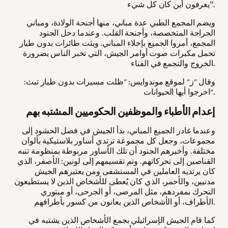
يعرفون أين كان كل شيء”.
ويضم المجمع الطبي عدة مباني، منها أجنحة الولادة، ومباني
الجراحة المتخصصة، وأجنحة القلب. وعندما دخل الجنود
المجمع، أمروا الجميع بإخلاء المباني. وبثت طائرات بدون طيار
تحمل مكبرات صوت أوامر الجيش، التي تخبر الناس بضرورة
الخروج والتجمع في الفناء.
وقال "ز" لموقع موندوايس: "ظلت مسيرات بدون طيار تبث:
اخرجوا أيها الحيوانات".
إعدام الأطباء والموظفين الحكوميين المشتبه بهم
وعندما غادر الجميع المباني، بدأ الجيش في فصل الحشود إلى
مجموعات، وجعل كل مجموعة ترتدي أساور بلاستيكية بألوان
مختلفة. وأخبرهم الجنود أن تلك الأساور مربوطة بمنظومة تنبه
القناصين إلى تحركاتهم. وتم تقسيمهم إلى لونين: الأصفر، الذي
كان يرتديه العاملين في المستشفى ومن يعتبرهم الجيش
مدنيين، والأحمر، الذي كان يُعطى للأشخاص الذين لا يستطيعون
التحرك بمفردهم، مثل المرضى، أو الجرحى، أو مبتوري
الأطراف، أو الأشخاص الذين يعانون من كسور بأطرافهم.
كما قام الجيش الإسرائيلي بجمع الأشخاص الذين يشتبه في