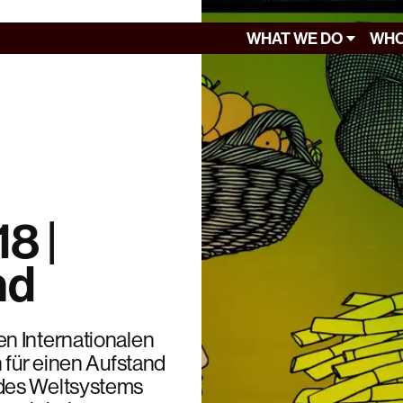
WHAT WE DO
WHO
18 |
nd
n Internationalen
 für einen Aufstand
 des Weltsystems