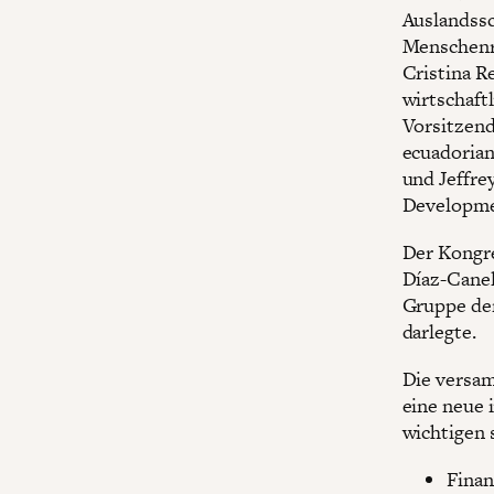
Auslandssc
Menschenre
Cristina Re
wirtschaft
Vorsitzend
ecuadorian
und Jeffre
Developmen
Der Kongre
Díaz-Canel
Gruppe der
darlegte.
Die versam
eine neue 
wichtigen 
Finan