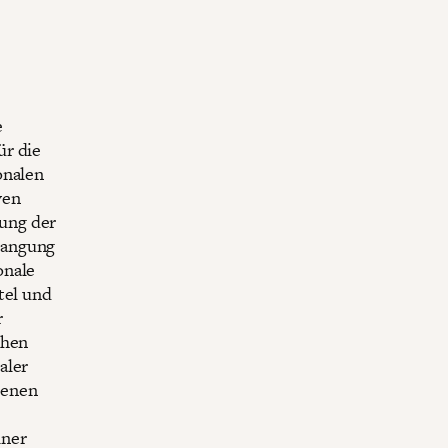
e
ür die
onalen
ven
ung der
langung
onale
tel und
r
chen
aler
denen
iner