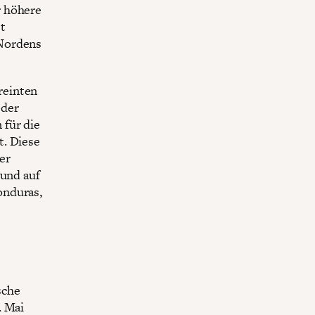
r höhere
t
 Nordens
reinten
 der
 für die
t. Diese
er
 und auf
onduras,
sche
. Mai