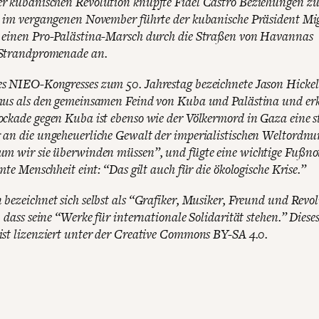
 kubanischen Revolution knüpfte Fidel Castro Beziehungen zu 
 im vergangenen November führte der kubanische Präsident Mi
 einen Pro-Palästina-Marsch durch die Straßen von Havannas
Strandpromenade an.
 NIEO-Kongresses zum 50. Jahrestag bezeichnete Jason Hickel
us als den gemeinsamen Feind von Kuba und Palästina und erk
ckade gegen Kuba ist ebenso wie der Völkermord in Gaza eine s
an die ungeheuerliche Gewalt der imperialistischen Weltordn
m wir sie überwinden müssen”, und fügte eine wichtige Fußno
mte Menschheit eint: “Das gilt auch für die ökologische Krise.”
bezeichnet sich selbst als “Grafiker, Musiker, Freund und Revo
 dass seine “Werke für internationale Solidarität stehen.” Diese
st lizenziert unter der Creative Commons BY-SA 4.0.