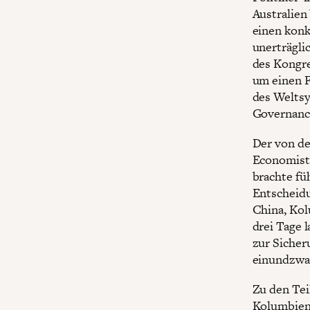
Australien
einen konk
unerträgli
des Kongre
um einen F
des Weltsy
Governance
Der von de
Economist
brachte fü
Entscheidu
China, Kol
drei Tage 
zur Sicher
einundzwan
Zu den Tei
Kolumbien,