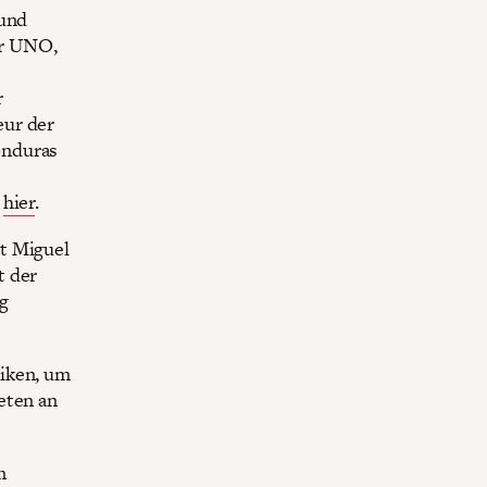
 und
er UNO,
r
eur der
onduras
e
hier
.
t Miguel
t der
g
tiken, um
eten an
m