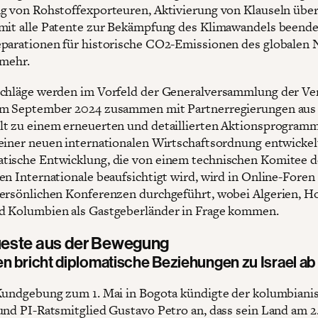
g von Rohstoffexporteuren, Aktivierung von Klauseln übe
mit alle Patente zur Bekämpfung des Klimawandels beende
parationen für historische CO2-Emissionen des globalen
 mehr.
chläge werden im Vorfeld der Generalversammlung der Ve
im September 2024 zusammen mit Partnerregierungen aus
t zu einem erneuerten und detaillierten Aktionsprogramm
einer neuen internationalen Wirtschaftsordnung entwickel
ische Entwicklung, die von einem technischen Komitee d
en Internationale beaufsichtigt wird, wird in Online-Foren
ersönlichen Konferenzen durchgeführt, wobei Algerien, H
d Kolumbien als Gastgeberländer in Frage kommen.
este aus der Bewegung
n bricht diplomatische Beziehungen zu Israel ab
Kundgebung zum 1. Mai in Bogota kündigte der kolumbiani
und PI-Ratsmitglied Gustavo Petro an, dass sein Land am 2