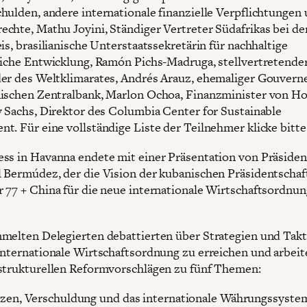
hulden, andere internationale finanzielle Verpflichtungen
chte, Mathu Joyini, Ständiger Vertreter Südafrikas bei d
is, brasilianische Unterstaatssekretärin für nachhaltige
liche Entwicklung, Ramón Pichs-Madruga, stellvertretende
er des Weltklimarates, Andrés Arauz, ehemaliger Gouvern
ischen Zentralbank, Marlon Ochoa, Finanzminister von H
y Sachs, Direktor des Columbia Center for Sustainable
t. Für eine vollständige Liste der Teilnehmer klicke bitt
ss in Havanna endete mit einer Präsentation von Präsiden
 Bermúdez, der die Vision der kubanischen Präsidentschaf
 77 + China für die neue internationale Wirtschaftsordnun
melten Delegierten debattierten über Strategien und Tak
internationale Wirtschaftsordnung zu erreichen und arbeit
strukturellen Reformvorschlägen zu fünf Themen:
zen, Verschuldung und das internationale Währungssyste