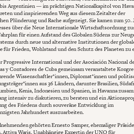
 bis Argentinien — im prächtigen Nationalkapitol von Hav
reten und inspirierenden Weg aus diesem Zeitalter der
chen Plünderung und Rache aufgezeigt. Sie kamen zum 50. 
sses über die Neue Internationale Wirtschaftsordnung z
ahrplan für einen Aufstand des Globalen Südens zur Neug
stems durch neue und alternative Institutionen der global
 für Frieden, Wohlstand und den Schutz des Planeten zu e
r Progressive International und der Asociación Nacional d
as y Contadores de Cuba gemeinsam veranstaltete Kongre
hrende Wissenschaftler*innen, Diplomat*innen und politis
ngsträger*innen aus 36 Ländern, darunter Brasilien, Südafr
umbien, Kenia, Indonesien und Spanien, in Havanna zusa
lang intensiv zu diskutieren, zu beraten und ein Aktionsp
ung des Friedens durch souveräne Entwicklung im
zigsten Jahrhundert auszuarbeiten.
lnehmenden gehörten Ernesto Samper, ehemaliger Präsid
 Attiya Waris, Unabhängige Expertin der UNO für