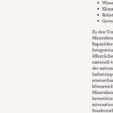
Wisse
Klima
Rohst
Gover
Zu den Vor
Mineralien
Kapazitäte
Integration
öffentlich
materiell-
der nation
Industriep
erneuerbar
lebenswich
Mineralien
Investiti
internatio
Sonderzieh