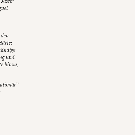
Jassir
guel
 den
lärte:
tändige
ung und
te hinzu,
lutionär”
s