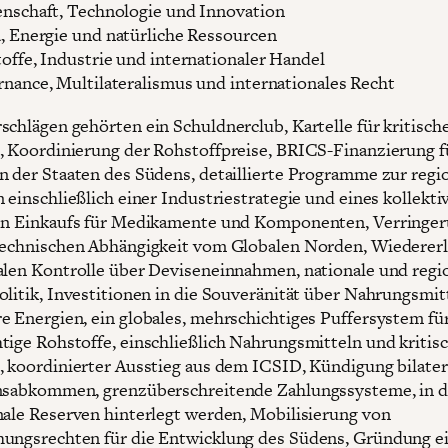
nschaft, Technologie und Innovation
, Energie und natürliche Ressourcen
offe, Industrie und internationaler Handel
nance, Multilateralismus und internationales Recht
schlägen gehörten ein Schuldnerclub, Kartelle für kritisch
, Koordinierung der Rohstoffpreise, BRICS-Finanzierung f
n der Staaten des Südens, detaillierte Programme zur regi
 einschließlich einer Industriestrategie und eines kollekti
en Einkaufs für Medikamente und Komponenten, Verringer
technischen Abhängigkeit vom Globalen Norden, Wiederer
alen Kontrolle über Deviseneinnahmen, nationale und regi
olitik, Investitionen in die Souveränität über Nahrungsmit
e Energien, ein globales, mehrschichtiges Puffersystem fü
tige Rohstoffe, einschließlich Nahrungsmitteln und kritis
, koordinierter Ausstieg aus dem ICSID, Kündigung bilater
onsabkommen, grenzüberschreitende Zahlungssysteme, in 
nale Reserven hinterlegt werden, Mobilisierung von
ungsrechten für die Entwicklung des Südens, Gründung e