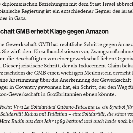
die diplomatischen Beziehungen mit dem Staat Israel abbrec
ianische Regierung ist ein entschiedener Gegner des israe
es in Gaza.
chaft GMB erhebt Klage gegen Amazon
che Gewerkschaft GMB hat rechtliche Schritte gegen Amaz
t. Sie wirft dem Einzelhandelsriesen vor, Zwangsmaßnahm
 um die Beschäftigten von einer gewerkschaftlichen Organi
 Dieser juristische Schritt, der als Inducement Claim bekan
 nachdem die GMB einen wichtigen Meilenstein erreicht 
eine Abstimmung über die Anerkennung der Gewerkschaft
er in Coventry gewonnen hat, ein Schritt, der den Weg fü
on-Gewerkschaft in Großbritannien ebnen könnte.
Woche:
Viva La Solidaridad Cubano-Palestina
ist ein Symbol für
 Solidarität Kubas mit Palästina – eine Solidarität, die schon vo
Marc Rudin aus dem Jahr 1989 bestand und auch heute noch be