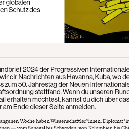
der globalen
den Schutz des
undbrief 2024 der Progressiven International
wir dir Nachrichten aus Havanna, Kuba, wo d
s zum 50. Jahrestag der Neuen International
aftsordnung stattfand. Wenn du unseren Rund
il erhalten möchtest, kannst du dich über da
r am Ende dieser Seite anmelden.
gangenen Woche haben Wissenschaftler*innen, Diplomat*i
innen — vom Senegal bis Schweden, von Kolumbien bis Chi