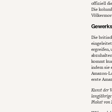
offiziell 
Die kolumb
Völkermord
Gewerks
Die britis
eingeleite
ergreifen,
abzuhalten.
kommt kurz
indem sie 
Amazon-Lag
erste Amaz
Kunst der 
langjährige
Plakat von 