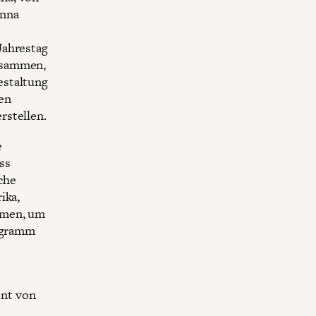
anna
Jahrestag
usammen,
estaltung
en
rstellen.
e
ss
che
ika,
mmen, um
rogramm
ent von