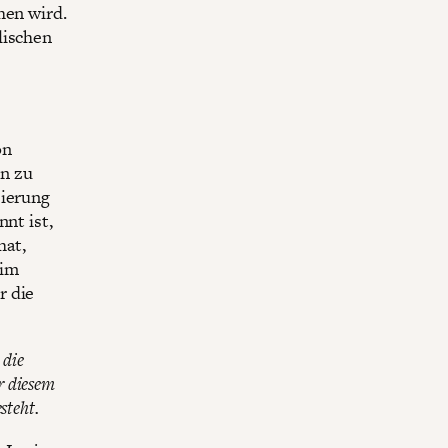
hen wird.
lischen
on
en zu
sierung
nt ist,
hat,
 im
r die
 die
r diesem
steht.