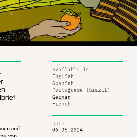
Available in
e
English
er
Spanish
en
Portuguese (Brazil)
brief
German
s
French
Date
nnen und
06.05.2024
na, von