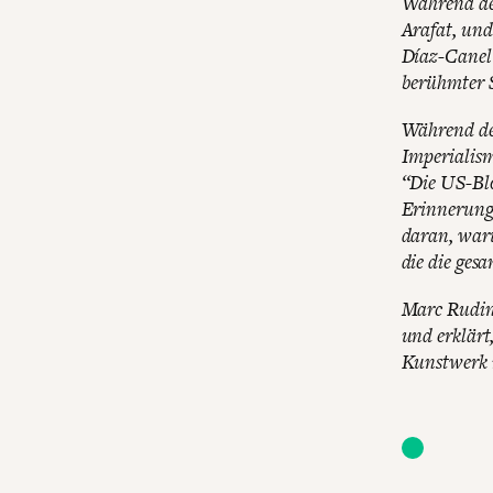
Während der
Arafat, und
Díaz-Canel
berühmter 
Während des
Imperialism
“Die US-Blo
Erinnerung 
daran, waru
die die gesa
Marc Rudin 
und erklärt,
Kunstwerk i