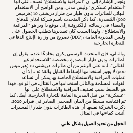
وتجدر الإشارة إلى أن "المراقبة والاستطلاع" تصنف على أنها
"استخدام عسكري" وليس مدني. ومن الواضح أن الاستخدام
النهائي للطائرات بدون طيار من طراز دريشتي 10 (هرميس
900) المُصدرة، كما ذكر المتحدث باسم شركة ادناي للدفاع
والفضاء في رسالته الإلكترونية إلى موقع ذا وير هو "المراقبة
والاستطلاع". ولهذا السبب كان تصديرها يتطلب الحصول على
تصريح من وزارة الإنتاج الدفاعي (DDP)، وليس المديرية العامة
للتجارة الخارجية.
وبالتالي، فإن المتحدث الرسمي يكون مخادعًا عندما يقول إن
الطائرات بدون طيار المصدرة مخصصة "للاستخدام غير
القتالي". لأنه على الرغم من أن طائرات دريشتي 10 (هيرميس
900) لا يجوز استخدامها لإسقاط القنابل والقذائف، إلا أن
عمليات المراقبة والاستطلاع الخاصة بها يمكن أن تساعد
القوات المسلحة وبالتالي استخدامها في القتال. في الواقع، فهذا
هو بالضبط سبب تصنيف المراقبة والاستطلاع على أنها
"عسكرية" من قبل المديرية العامة للتجارة الخارجية. أيضًا، كما
تم اقتباسه مسبقًا من البيان الصحفي الصادر في فبراير 2020،
ذكرت الشركة نفسها أن هذه الطائرات بدون طيار / المسيرات
أثبتت كفاءتها في القتال.
الخجل من تحديد العميل بشكل علني