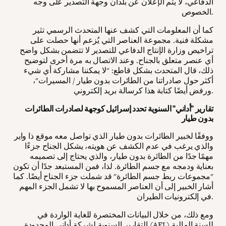
الدفاعي، لا يتم الإعلان عن بلدان وجهة التصدير على وجه
الخصوص.
كما أن المعلومات التي كشف عنها المتحدث الرسمي تثير
مشكلة فنية. مجموعة العناصر التي يُزعم أنها حصلت على
تراخيص وزارة الإنتاج الدفاعي للتصدير لا تتضمن بشكل واضح
أي عنصر متعلق بالجناح. وعند الاتصال به مرة أخرى لتوضيح
ذلك، قال المتحدث بشكل قاطع: "لا يمكننا مشاركة أي شيء
أكثر حول صادراتنا من الطائرات بدون طيار / المسيرات"،
ورفض أيضًا كتابة هذا كرسالة بريد إلكتروني.
تقارير "أداني" السنوية تحدد إسرائيل كوجهة لصادرات الطائرات
بدون طيار
ووفقًا لخبير الطائرات بدون طيار الذي تواصل معه موقع ذا واير
والذي يرغب في عدم الكشف عن هويته، يشكل الجناح جزءًا
مهمًا جدًا من الطائرة بدون طيار، والذي يحتاج إلى تصميمه
بعناية ودمجه مع جسم الطائرة. لذا، فمن المستبعد جدًا أن تكون
"مجموعات ربط جسم الطائرة" قد شملت جزء الجناح أيضًا. كما
أشار الخبير إلى أن العناصر المسموح بها لا تشمل الجزء المهم
في إلكترونيات الطيران.
ومع ذلك، من خلال البيانات المختصرة للغاية الواردة في
التقارير السنوية لشركة أداني المحدودة (AEL) للسنة المالية