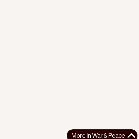
More in
War & Peace