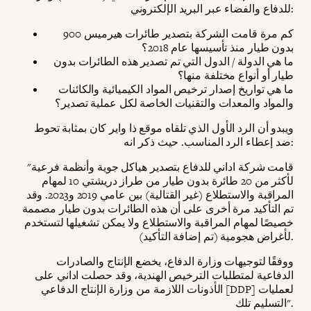
للدفاع والفضاء عبر البريد الإلكتروني:
كم مرة قامت الشركة بتصدير طائرات هيرميس 900
بدون طيار منذ تأسيسها عام 2018؟
ما هي الدولة / الدول التي تم تصدير هذه الطائرات بدون
طيار أو أنواع مختلفة منها؟
ما هي تواريخ إصدار ترخيص المواد الكيميائية والكائنات
والمواد والمعدات والتقنيات الخاصة لكل عملية تصدير؟
ويبدو أن الرد الأول الذي تلقاه موقع ذا واير كان بمثابة تحوط
ضد إعطاء الرد المناسب. حيث ذكر انه:
"قامت شركة اداني للدفاع بتصدير هياكل جوية وأنظمة فرعية
لأكثر من 20 طائرة بدون طيار من طراز دريشتي 10 لمهام
المراقبة والاستطلاع (غير القتالية) بين عامي 2019 و2023. وقد
تم التأكيد مرة أخرى على أن هذه الطائرات بدون طيار مصممة
خصيصًا لمهام المراقبة والاستطلاع ولا يمكن تشغيلها لتستخدم
لأغراض هجومية (تم إضافة التأكيد).
ووفقًا لتوجيهات وزارة الدفاع، يخضع الإنتاج والصادرات
الدفاعية لمتطلبات الترخيص الهندية، وقد حصلت اداني على
الأذونات اللازمة من وزارة الإنتاج الدفاعي [DDP] لعمليات
التسليم تلك".