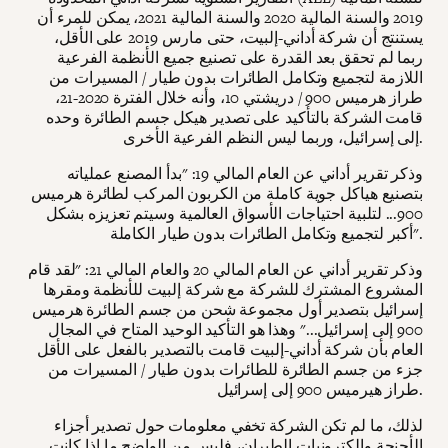
2019 والسنة المالية 2020 والسنة المالية 2021، يمكن للمرء أن
يستنتج أن شركة أداني-إلبيت، حتى مارس 2019 على الأقل،
ربما لم تحقق بعد القدرة على تصنيع جميع الأنظمة الفرعية
اللازمة لتجميع وتكامل الطائرات بدون طيار / المسيرات من
طراز هرميس 900 / دريشتي 10، وأنه خلال الفترة 2020-21،
قامت الشركة بالتأكيد على تصدير هيكل جسم الطائرة وحده
إلى إسرائيل، وربما ليس النظم الفرعية الأخرى.
وذكر تقرير أداني عن العام المالي 19: "بدأ المصنع عملياته
بتصنيع هياكل جوية كاملة من الكربون المركب لطائرة هرميس
900... لتلبية احتياجات الأسواق العالمية وسيتم تعزيزه بشكل
أكبر لتجميع وتكامل الطائرات بدون طيار الكاملة".
وذكر تقرير أداني عن العام المالي 20 والعام المالي 21: "لقد قام
المشروع المشترك للشركة مع شركة إلبيت للأنظمة ومقرها
إسرائيل بتصدير أول مجموعة شحن من جسم الطائرة هرميس
900 إلى إسرائيل..." وهذا هو التأكيد الوحيد المتاح في المجال
العام بأن شركة أداني-إلبيت قامت بالتصدير بالفعل على الأقل
جزء من جسم الطائرة للطائرات بدون طيار / المسيرات من
طراز هيرميس 900 إلى إسرائيل.
لذلك، ما لم تكن الشركة تخفي معلومات حول تصدير أجزاء
الأجنحة وإلكترونيات الطيران، فليس من الواضح ما إذا كانت