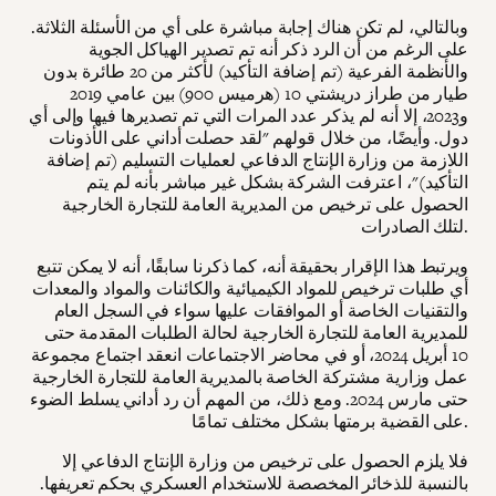
وبالتالي، لم تكن هناك إجابة مباشرة على أي من الأسئلة الثلاثة.
على الرغم من أن الرد ذكر أنه تم تصدير الهياكل الجوية
والأنظمة الفرعية (تم إضافة التأكيد) لأكثر من 20 طائرة بدون
طيار من طراز دريشتي 10 (هرميس 900) بين عامي 2019
و2023، إلا أنه لم يذكر عدد المرات التي تم تصديرها فيها وإلى أي
دول. وأيضًا، من خلال قولهم "لقد حصلت أداني على الأذونات
اللازمة من وزارة الإنتاج الدفاعي لعمليات التسليم (تم إضافة
التأكيد)"، اعترفت الشركة بشكل غير مباشر بأنه لم يتم
الحصول على ترخيص من المديرية العامة للتجارة الخارجية
لتلك الصادرات.
ويرتبط هذا الإقرار بحقيقة أنه، كما ذكرنا سابقًا، أنه لا يمكن تتبع
أي طلبات ترخيص للمواد الكيميائية والكائنات والمواد والمعدات
والتقنيات الخاصة أو الموافقات عليها سواء في السجل العام
للمديرية العامة للتجارة الخارجية لحالة الطلبات المقدمة حتى
10 أبريل 2024، أو في محاضر الاجتماعات انعقد اجتماع مجموعة
عمل وزارية مشتركة الخاصة بالمديرية العامة للتجارة الخارجية
حتى مارس 2024. ومع ذلك، من المهم أن رد أداني يسلط الضوء
على القضية برمتها بشكل مختلف تمامًا.
فلا يلزم الحصول على ترخيص من وزارة الإنتاج الدفاعي إلا
بالنسبة للذخائر المخصصة للاستخدام العسكري بحكم تعريفها.