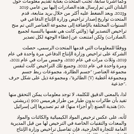
وكما أشرنا سابقًا، تجنب المتحدث بعناية تقديم معلومات حول
البلدان التي تم إرسال هذه الصادرات إليها بين عامي 2019
و2023. وبعد الضغط عليه أكثر من خلال بريد متابعة، قدم
المتحدث تواريخ إصدار تراخيص وزارة الإنتاج الدفاعي في
السنوات المختلفة بالإضافة إلى مجموعة العناصر التي تم منح
تراخيص التصدير لها (والتي كانت هي نفسها بالنسبة لجميع
الصادرات) ولكن امتنعت عن إعطاء الوجهة لكل تصدير.
ووفقًا للمعلومات التي قدمها المتحدث الرسمي، حصلت
الشركة على تراخيص وزارة الإنتاج الدفاعي مرة واحدة في عام
2019، وثلاث مرات في عام 2020، وخمس مرات في عام 2021،
ومرة واحدة في عام 2022. وجميع تلك التراخيص كانت لنفس
مجموعة العناصر: "جسم الطائرة، مجموعات ربط جسم
الطائرة"، ومجموعة ذيل على شكل حرف (V) ومجموعة أغطية
جذعية".
لذا، بالمعنى الدقيق للكلمة، لا توجد معلومات يمكن التحقق منها
تفيد بأن طائرات بدون طيار من طراز هرميس 900 (دريشتي
10) هندية الصنع (أو أجزاء منها) قد تم تصديرها إلى إسرائيل،
لأنه، على عكس ترخيص المواد الكيميائية والكائنات والمواد
والمعدات والتقنيات الخاصة في الترخيص لها من قبل المديرية
العامة للتجارة الخارجية، فإن تفاصيل تراخيص وزارة الإنتاج