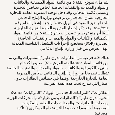
يتم ملء نموذج الفئة 6 من قائمة المواد الكيميائية والكائنات
والمواد والمعدات والتقنيات الخاصة الخاص بعناصر الذخيرة
وتسمى قائمة الذخائر. وقد دخل توجيه المديرية العامة للتجارة
الخارجية بشأن الحاجة إلى ترخيص وزارة الإنتاج الدفاعي
للذخائر حيز التنفيذ في أبريل 2017؛ راجع الإشعار العام رقم
4/2015-20. وقد ذكر إخطار المديرية العامة للتجارة الخارجية
أيضًا أن منح ترخيص تصدير الذخائر (الفئة 6 من قائمة المواد
الكيميائية والكائنات والمواد والمعدات والتقنيات الخاصة)
سيخضع لإجراءات التشغيل القياسية المعدلة (SOP) الصادرة
لهذا الغرض من قبل وزارة الإنتاج الدفاعي.
هناك فئة فرعية من الطائرات بدون طيار / المسيرات والتي تم
تصنيفها كذخائر (الفئة الفرعية "6A010" من قائمة المواد
الكيميائية والكائنات والمواد والمعدات والتقنيات الخاصة)، والتي
تتطلب تصريحًا من وزارة الإنتاج الدفاعي بدلاً من المديرية
العامة للتجارة الخارجية. وفيما يلي خصائص الطائرات بدون
طيار التي تندرج تحت هذه الفئة الفرعية:
6A010: "الطائرات"، "المركبات الأخف من الهواء"، "المركبات
الجوية بدون طيار" ("الطائرات بدون طيار")، والمحركات الجوية
ومعدات "الطائرات"، والمعدات ذات الصلة، والمكونات...
المصممة أو المعدلة خصيصًا للاستخدام العسكري (التأكيد
مضاف):