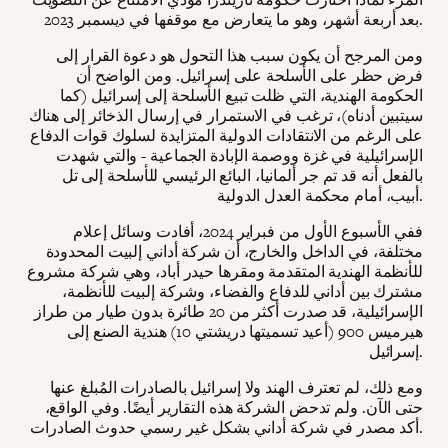
بعد أربعة أشهر، وهو ما يتعارض مع موقفها في ديسمبر 2023.
ومن المرجح أن يكون سبب هذا التحول هو دعوة القرار إلى
فرض حظر على الأسلحة على إسرائيل. ومن الواضح أن
الحكومة الهندية، التي ظلت تبيع الأسلحة إلى إسرائيل (كما
سيتبين أدناه)، ترغب في الاستمرار في إرسال الذخائر إلى هناك
على الرغم من الانتقادات الدولية المتزايدة لسلوك قوات الدفاع
الإسرائيلية في غزة ووصمة الإبادة الجماعية - والتي شهدت
بالفعل أنه قد تم جر ألمانيا، البائع الرئيسي للأسلحة إلى تل
أبيب، أمام محكمة العدل الدولية.
ففي الأسبوع الأول من فبراير 2024، أفادت وسائل إعلام
مختلفة، في الداخل والخارج، أن شركة أداني إلبيت المحدودة
للأنظمة الهندية المتقدمة ومقرها حيدر أباد، وهي شركة مشروع
مشترك بين أداني للدفاع والفضاء، وشركة إلبيت للأنظمة،
الإسرائيلية، قد صدرت أكثر من 20 طائرة بدون طيار من طراز
هيرميس 900 (أعيد تسميتها دريشتي 10) هندية الصنع إلى
إسرائيل.
ومع ذلك، لم تعترف الهند ولا إسرائيل بالصادرات المُبلغ عنها
حتى الآن. ولم تدحض الشركة هذه التقارير أيضًا. وفي الواقع،
أكد مصدر في شركة أداني بشكل غير رسمي حدوث الصادرات.