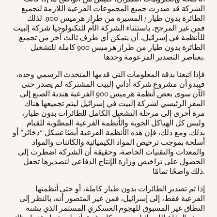
الشركة قد صدرت جميع المجموعات الفرعية اللازمة لتجميع
الطائرة بدون طيار / المسيرة من طراز هرميس 900. لذلك
فمن غير المرجح، باستثناء الشركة الأم للتكنولوجيا شركة إلبيت
للأنظمة في إسرائيل، أن يتمكن أي طرف ثالث آخر من تجميع
الطائرة بدون طيار من طراز هرميس 900 كاملة للتشغيل
بعناصر التصدير المزعومة وحدها.
فإذا اتبعنا بدقة المعلومات التي قدمها المتحدث الرسمي وحده،
فيبدو أن مشروع شركة أداني-إلبيت المشتركة لم يصدر حتى
الآن سوى بعض أنظمة هرميس 900 الفرعية هندية الصنع إلى
المقر الرئيسي لشركة إلبيت في إسرائيل ليتم تجميعها هناك
مرة أخرى إلى مرحلة التشغيل الكامل للطائرات بدون طيار،
وليس كل الهياكل الجوية والأنظمة الفرعية المطلوبة للقيام
بذلك. ومع ذلك، فإن هذه الأنظمة الفرعية أيضًا تشكل "ذخائر" أو
أسلحة بموجب ترخيص المواد الكيميائية والكائنات والمواد
والمعدات والتقنيات الخاصة، وحقيقة أن الشركة اضطرت إلى
الحصول على تراخيص وزارة الإنتاج الدفاعي لتصديرها تجعل
ذلك واضحًا تمامًا.
إذا تم تصدير الطائرات بدون طيار كاملة، أو حتى أنظمتها
الفرعية فقط، إلى إسرائيل، فمن غير المتصور أنه، بالنظر إلى
النطاق غير المسبوق للهجوم العسكري المستمر الذي يشنه