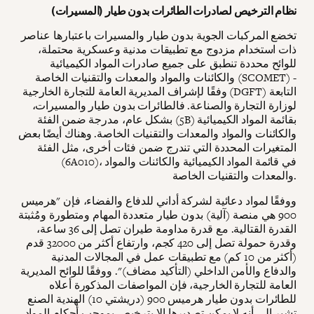
نظام الترخيص لصادرات الطائرات بدون طيار (المسيرات)
تخضع المركبات الجوية بدون طيار والمسيرات باعتبارها عناصر
ذات استخدام مزدوج مع تطبيقات مدنية وعسكرية محتملة،
للوائح محددة تنطبق على جميع صادرات المواد الكيميائية
والكائنات والمواد والمعدات والتقنيات الخاصة (SCOMET) -
وفقًا لإشراف المديرية العامة للتجارة الخارجية (DGFT) التابعة
لوزارة التجارة والصناعة. فالطائرات بدون طيار والمسيرات،
بشكل عام، مدرجة ضمن الفئة (5B) بقائمة المواد الكيميائية
والكائنات والمواد والمعدات والتقنيات الخاصة. وهناك أيضًا بعض
المتغيرات المحددة التي تندرج ضمن فئات أخرى، مثل الفئة
(6A010)، في قائمة المواد الكيميائية والكائنات والمواد
والمعدات والتقنيات الخاصة.
ووفقًا لمواد دعائية لشركة أداني للدفاع والفضاء، فإن "هرميس
900 هي منصة (آلية) بدون طيار متعددة المهام ومتطورة ومُثبتة
القدرة القتالية. مع قدرة مداومة طيران تصل إلى 36 ساعة،
وقدرة حمولة تصل إلى 420 كجم، وارتفاع أكثر من 32000 قدم
(أكثر من 10 كم) مع تطبيقات عمل في المجالات المدنية
والدفاع والأمن الداخلي (التأكيد مضاف)". ووفقًا للوائح المديرية
العامة للتجارة الخارجية، فإن المواصفات المذكورة أعلاه
للطائرات بدون طيار هرميس 900 (دريشتي 10) الهندية الصنع
تشير إلى أنه لا يمكن تصديرها إلا بترخيص بموجب أحكام المواد