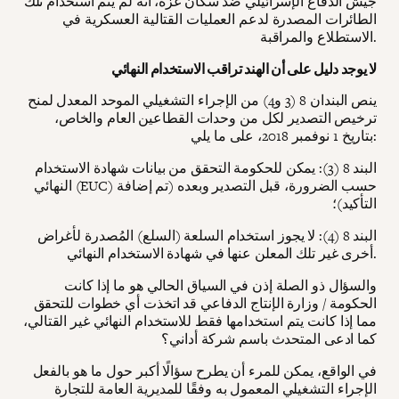
جيش الدفاع الإسرائيلي ضد سكان غزة، أنه لم يتم استخدام تلك
الطائرات المصدرة لدعم العمليات القتالية العسكرية في
الاستطلاع والمراقبة.
لا يوجد دليل على أن الهند تراقب الاستخدام النهائي
ينص البندان 8 (3 و4) من الإجراء التشغيلي الموحد المعدل لمنح
ترخيص التصدير لكل من وحدات القطاعين العام والخاص،
بتاريخ 1 نوفمبر 2018، على ما يلي:
البند 8 (3): يمكن للحكومة التحقق من بيانات شهادة الاستخدام
النهائي (EUC) حسب الضرورة، قبل التصدير وبعده (تم إضافة
التأكيد)؛
البند 8 (4): لا يجوز استخدام السلعة (السلع) المُصدرة لأغراض
أخرى غير تلك المعلن عنها في شهادة الاستخدام النهائي.
والسؤال ذو الصلة إذن في السياق الحالي هو ما إذا كانت
الحكومة / وزارة الإنتاج الدفاعي قد اتخذت أي خطوات للتحقق
مما إذا كانت يتم استخدامها فقط للاستخدام النهائي غير القتالي،
كما ادعى المتحدث باسم شركة أداني؟
في الواقع، يمكن للمرء أن يطرح سؤالًا أكبر حول ما هو بالفعل
الإجراء التشغيلي المعمول به وفقًا للمديرية العامة للتجارة