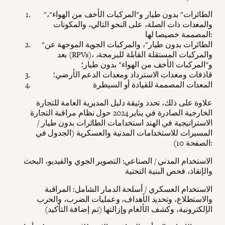
"الطائرات" بدون طيار و"المركبات الأخف من الهواء"،
والمعدات ذات الصلة، على النحو التالي، والمكونات
المصممة خصيصا لها:
"الطائرات بدون طيار"، والمركبات الجوية الموجهة عن
بعد (RPVs)، والمركبات المستقلة القابلة للبرمجة،
و"المركبات الأخف من الهواء" بدون طيار؛
قاذفات ومعدات الاسترداد ومعدات الدعم الأرضي؛
المعدات المصممة للقيادة أو السيطرة
علاوة على ذلك، تحدد وثيقة دليل المديرية العامة للتجارة
الخارجية الصادرة في يناير 2024 حول نظام مراقبة التجارة
الاستراتيجية في الهند استخدامات الطائرات بدون طيار /
المسيرات للاستخدامات المدنية والعسكرية (الجدول في
الصفحة 10):
الاستخدام المدني / الصناعي: التصوير الجوي والفيديو، البحث
والإنقاذ، فحص البنية التحتية
الاستخدام العسكري / أسلحة الدمار الشامل: المراقبة
والاستطلاع، وتحديد الأهداف، وعمليات الضرب، والحرب
الإلكترونية، وكشف الألغام وإزالتها (تم إضافة التأكيد)