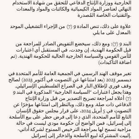
الخارجية ووزارة الإنتاج الدفاعي للتحقق من شهادة الاستخدام
النهائي لعناصر المواد الكيميائية والكائنات والمواد والمعدات
والتقنيات الخاصة المُصدرة.
علاوة على ذلك، تنص المادة 9 (7) من الإجراء التشغيلي الموحد
المعدل على ما يلي:
البند 9 (7): ومع ذلك، سيخضع التفويض الصادر للمراجعة من
قبل الحكومة الهندية، إن وجدت، في المستقبل أي اعتبارات
للأمن القومي والسياسة الخارجية الحالية للحكومة الهندية. (تم
اضافة التأكيدات)
تغير موقف الهند الرسمي في الجمعية العامة للأمم المتحدة في
ديسمبر 2023 (بعد امتناعها عن التصويت في أكتوبر 2023) لصالح
وقف فوري لإطلاق النار في الصراع الفلسطيني الإسرائيلي.
وهذا يجعل اعتبارات "السياسة الخارجية" المذكورة في البند 9
(7) أعلاه لمراجعة تصريح التصدير من قبل وزارة الإنتاج
الدفاعي ذات صلة. ومع ذلك، وبالنظر إلى امتناعها مؤخرًا عن
التصويت في 5 أبريل 2024، على قرار مجلس حقوق الإنسان
التابع للأمم المتحدة، الذي دعا إلى فرض حظر على بيع الأسلحة
إلى إسرائيل، فمن الواضح أن حكومة مودي ليست في حالة
مزاجية تسمح لها بمراجعة الترخيص الممنوح لشركة أداني-
إلبيت المشتركة لبيع الأسلحة والذخائر إلى إسرائيل.