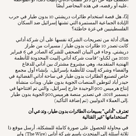
عليه أو رفضه، في هذه المحاضر أيضًا.
إذًا، هل قصة استخدام طائرات دريشتي 10 بدون طيار في حرب
الإبادة الجماعية المستمرة التي تشنها إسرائيل ضد السكان
الفلسطينيين في غزة خاطئة؟
هناك أدلة من تصريحات الشركة نفسها على أن شركة أداني
كانت تصدر 10 طائرات بدون طيار / مسيرات من طراز
دريشتي. وجاء في البيان الصحفي للشركة الصادر في 6 فبراير
2020 من لكناو: "قامت شركة أداني-إلبيت المحدودة للأنظمة
الهندية المتقدمة، وهي مشروع مشترك بين أداني للدفاع
والفضاء وشركة إلبيت للأنظمة بإسرائيل، بإنشاء أول مجمع
خاص لتصنيع الطائرات بدون طيار في ساحة أداني الفضائية في
حيدر أباد لتوطين المنصات الجوية بدون طيار. وبدأت منشأة
إنتاج هرميس 900 الوحيدة خارج إسرائيل، والتي تم افتتاحها في
ديسمبر 2018، في تصدير منصة هرميس900 الجوية بدون طيار
إلى العملاء الدوليين (تم إضافة التأكيد).
تعترف "أداني" بمبيعات الطائرات بدون طيار، وتدعي أن
استخداماتها "غير القتالية"
في محاولة للحصول على صورة كاملة للمشكلة، أرسل موقع ذا
واير (The Wire) ثلاثة أسئلة إلى المتحدث باسم شركة أداني