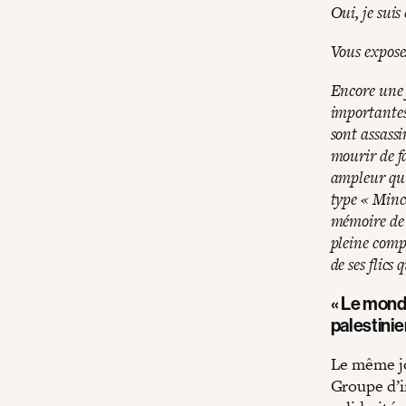
Oui, je suis
Vous expose
Encore une f
importantes
sont assassi
mourir de fa
ampleur qu’i
type « Mince
mémoire de t
pleine comp
de ses flics
« Le monde
palestini
Le même jo
Groupe d’