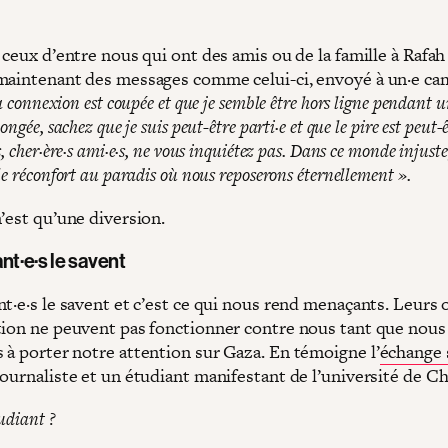
 ceux d’entre nous qui ont des amis ou de la famille à Rafah
maintenant des messages comme celui-ci, envoyé à un·e ca
la connexion est coupée et que je semble être hors ligne pendant 
ongée, sachez que je suis peut-être parti·e et que le pire est peut-
, cher·ère·s ami·e·s, ne vous inquiétez pas. Dans ce monde injust
le réconfort au paradis où nous reposerons éternellement ».
’est qu’une diversion.
nt·e·s le savent
t·e·s le savent et c’est ce qui nous rend menaçants. Leurs 
tion ne peuvent pas fonctionner contre nous tant que nous
 à porter notre attention sur Gaza. En témoigne l’
échange 
ournaliste et un étudiant manifestant de l’université de Ch
udiant ?