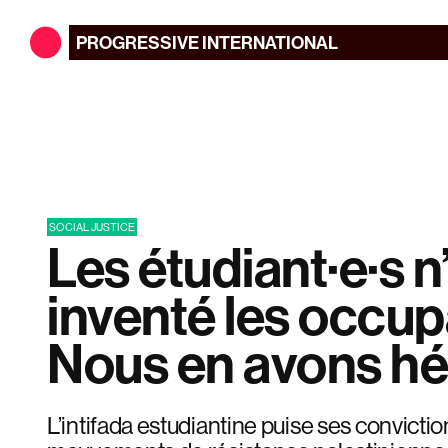
PROGRESSIVE
INTERNATIONAL
SOCIAL JUSTICE
Les étudiant·e·s n
inventé les occup
Nous en avons hér
L’intifada estudiantine puise ses convictio