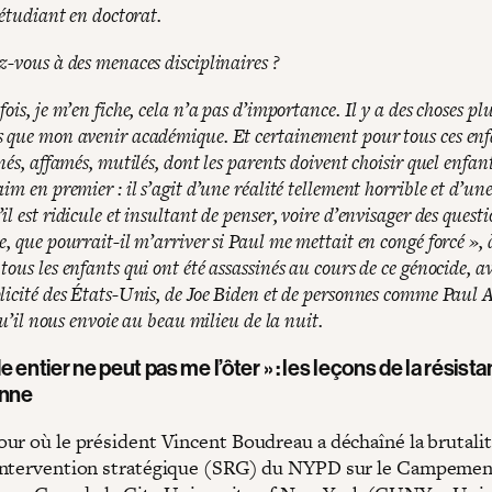
 étudiant en doctorat.
z-vous à des menaces disciplinaires ?
ois, je m’en fiche, cela n’a pas d’importance. Il y a des choses pl
 que mon avenir académique. Et certainement pour tous ces enf
nés, affamés, mutilés, dont les parents doivent choisir quel enfant
im en premier : il s’agit d’une réalité tellement horrible et d’une
l est ridicule et insultant de penser, voire d’envisager des quest
, que pourrait-il m’arriver si Paul me mettait en congé forcé », 
ous les enfants qui ont été assassinés au cours de ce génocide, av
licité des États-Unis, de Joe Biden et de personnes comme Paul A
 qu’il nous envoie au beau milieu de la nuit.
 entier ne peut pas me l’ôter » : les leçons de la résist
enne
ur où le président Vincent Boudreau a déchaîné la brutali
intervention stratégique (SRG) du NYPD sur le Campemen