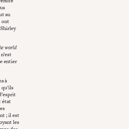
ersité
rus
ut au
s ont
 Shirley
the world
 n’est
e entier
za à
 qu’ils
d’esprit
t état
ues
 ; il est
oyant les
oyons des