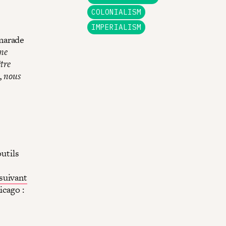
COLONIALISM
IMPERIALISM
marade
une
être
e, nous
outils
suivant
icago :