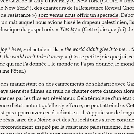
 avec Gaza de la City University of New York (CUNY, « Univ
e de New York”), des chanteurs de la Resistance Revival Cho
 de résistance »)
sont venus nous offrir un spectacle
. Debo
s un mât auquel nous avions hissé le drapeau palestinien, il
classique du gospel noir,
« This Joy »
(Cette joie que j’ai) de
 joy I have, »
chantaient-ils,
« the world didn’t give it to me … 
it, the world can’t take it away. »
(Cette petite joie que j’ai, ce
de qui me l’a donnée… le monde ne l’a pas donnée, le mond
 me l’ôter.)
e des manifestant·e·s des campements de solidarité avec Ga
pays aient été filmés en train de chanter cette chanson alors
enés par les flics est révélateur. Cela témoigne d’un état 
ence d’état, autant qu’elle s’y efforce, ne peut atteindre. Ce
est pas apparu avec ces étudiant·e·s. Il s’appuie sur de long
e résistance des Noir·e·s et des Autochtones sur ce continent
profondément inspiré par la résistance palestinienne. En v
ts sourire alors qu’ils sont emmenés par la police, nous v