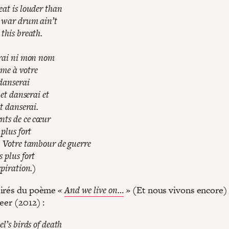
eat is louder than
 war drum ain’t
this breath.
erai ni mon nom
me à votre
 danserai
 et danserai et
et danserai.
nts de ce cœur
 plus fort
. Votre tambour de guerre
 plus fort
spiration.)
tirés du poème
«
And we live on…
»
(Et nous vivons encore)
reer (2012) :
el’s birds of death