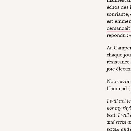
échos des 
souriante,
est emmené
demandait
répondu :
Au Campem
chaque jour
résistance
joie électr
Nous avons
Hammad (
I will not 
nor my rhy
beat. I will
and resist 
persist and