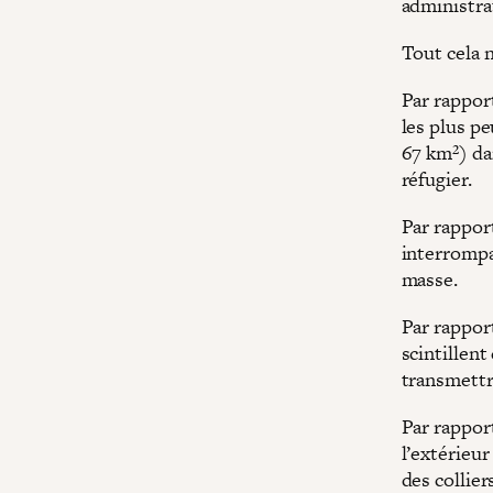
administra
Tout cela n
Par rappor
les plus pe
67 km²) dan
réfugier.
Par rapport
interrompan
masse.
Par rapport
scintillent
transmettr
Par rapport
l’extérieu
des collier