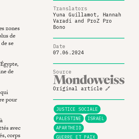
Translators
Yuna Guillamot, Hannah
Varadi
and
ProZ Pro
Bono
les zones
plus de
 de se
Date
07.06.2024
l’Égypte,
ine de
Source
Original article
🔗
 qui
rre pour
JUSTICE SOCIALE
PALESTINE
ISRAEL
 à
ttés avec
APARTHEID
és, corps
GUERRE ET PAIX