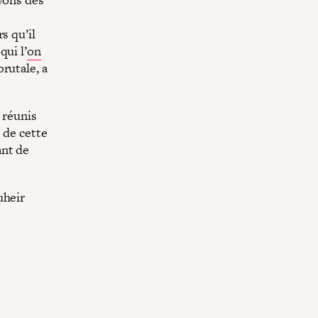
s qu’il
qui l’
on
rutale, a
 réunis
 de cette
ant de
uheir