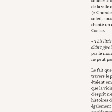
solidarité
de la vill
(« Chorale
soleil, sou
chanté un 
Caesar.
« This little
didn’t give 
pas le mon
ne peut pas
Le fait qu
travers le 
étaient emm
que la viol
d’esprit n’
histoires d
également 
manifestan