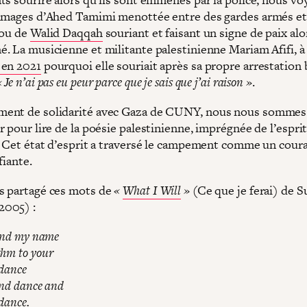
images d’Ahed Tamimi menottée entre des gardes armés et
 ou de
Walid Daqqah
souriant et faisant un signe de paix alor
. La musicienne et militante palestinienne Mariam Afifi, à 
 en 2021
pourquoi elle souriait après sa propre arrestation b
« Je n’ai pas eu peur parce que je sais que j’ai raison »
.
ent de solidarité avec Gaza de CUNY, nous nous sommes
 pour lire de la poésie palestinienne, imprégnée de l’esprit
. Cet état d’esprit a traversé le campement comme un cour
ifiante.
 partagé ces mots de
«
What I Will
»
(Ce que je ferai) de S
2005) :
lend my name
thm to your
 dance
and dance and
 dance.