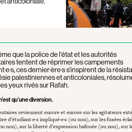
t anticoloniale.
me que la police de l’état et les autorités
taires tentent de réprimer les campements
t·e·s, ces dernier·ère·s s’inspirent de la résist
ésie palestiniennes et anticoloniales, résolum
les yeux rivés sur Rafah.
n’est qu’une diversion.
taires reviennent encore et encore sur les agitateurs exté
re d’étudiant·e·s impliqué·e·s (ou non), sur les fusées écla
u non), sur la liberté d’expression bafouée (ou non), sur l