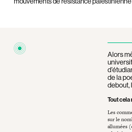
mouvements de résistance palestinienne e
Alors mê
universi
d’étudian
de la po
debout, 
Tout cela 
Les commen
sur le nomb
allumées (o