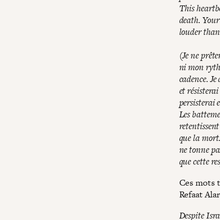
This heartb
death. Your
louder than 
(Je ne prêt
ni mon ryth
cadence. Je
et résisterai
persisterai 
Les batteme
retentissent
que la mort
ne tonne pas
que cette re
Ces mots 
Refaat Ala
Despite Isra