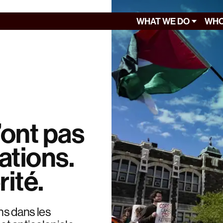
WHAT WE DO
WHO
’ont pas
ations.
ité.
ns dans les