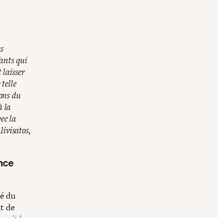
us
ants qui
 laisser
 telle
ions du
à la
ec la
livisatos,
ance
té du
t de