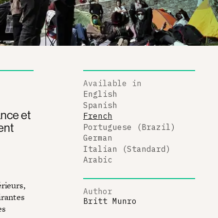
Available in
English
Spanish
ance et
French
ent
Portuguese (Brazil)
German
Italian (Standard)
Arabic
rieurs,
Author
irantes
Britt Munro
es