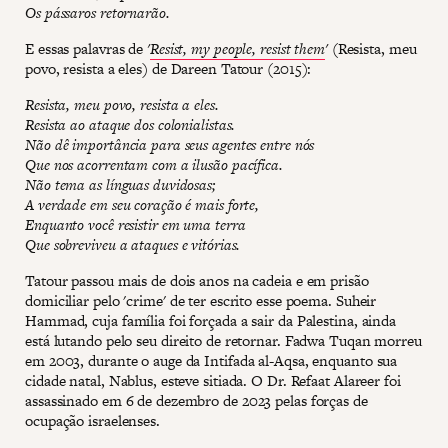
Os pássaros retornarão.
E essas palavras de
'
Resist, my people, resist them
'
(Resista, meu
povo, resista a eles) de Dareen Tatour (2015):
Resista, meu povo, resista a eles.
Resista ao ataque dos colonialistas.
Não dê importância para seus agentes entre nós
Que nos acorrentam com a ilusão pacífica.
Não tema as línguas duvidosas;
A verdade em seu coração é mais forte,
Enquanto você resistir em uma terra
Que sobreviveu a ataques e vitórias.
Tatour passou mais de dois anos na cadeia e em prisão
domiciliar pelo 'crime' de ter escrito esse poema. Suheir
Hammad, cuja família foi forçada a sair da Palestina, ainda
está lutando pelo seu direito de retornar. Fadwa Tuqan morreu
em 2003, durante o auge da Intifada al-Aqsa, enquanto sua
cidade natal, Nablus, esteve sitiada. O Dr. Refaat Alareer foi
assassinado em 6 de dezembro de 2023 pelas forças de
ocupação israelenses.