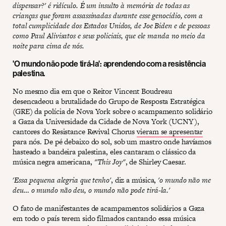
dispensar?' é ridículo. É um insulto à memória de todas as
crianças que foram assassinadas durante esse genocídio, com a
total cumplicidade dos Estados Unidos, de Joe Biden e de pessoas
como Paul Alivisatos e seus policiais, que ele manda no meio da
noite para cima de nós.
'O mundo não pode tirá-la': aprendendo com a resistência
palestina.
No mesmo dia em que o Reitor Vincent Boudreau
desencadeou a brutalidade do Grupo de Resposta Estratégica
(GRE) da polícia de Nova York sobre o acampamento solidário
a Gaza da Universidade da Cidade de Nova York (UCNY),
cantores do Resistance Revival Chorus
vieram se apresentar
para nós. De pé debaixo do sol, sob um mastro onde havíamos
hasteado a bandeira palestina, eles cantaram o clássico da
música negra americana,
"This Joy"
, de Shirley Caesar.
'
Essa pequena alegria que tenho'
, diz a música,
'o mundo não me
deu… o mundo não deu, o mundo não pode tirá-la.'
O fato de manifestantes de acampamentos solidários a Gaza
em todo o país terem sido filmados cantando essa música