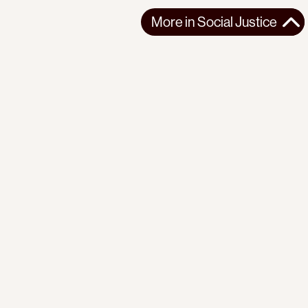
More in
Social Justice
More in
Social Justice
AFRICA
SOCIAL JUSTICE
2026-03-13
Reflections on seven years of organizing with the Mathare
Social Justice Centre
A personal reflection tracing the Mathare Social Justice
Centre's evolution from single-is...