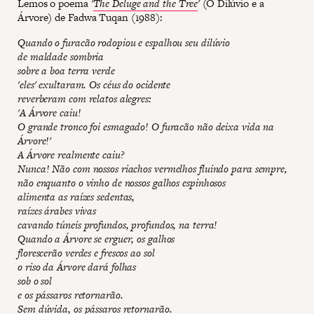
Lemos o poema
'
The Deluge and the Tree
'
(O Dilúvio e a
Árvore) de Fadwa Tuqan (1988):
Quando o furacão rodopiou e espalhou seu dilúvio
de maldade sombria
sobre a boa terra verde
'eles' exultaram. Os céus do ocidente
reverberam com relatos alegres:
'A Árvore caiu!
O grande tronco foi esmagado! O furacão não deixa vida na
Árvore!'
A Árvore realmente caiu?
Nunca! Não com nossos riachos vermelhos fluindo para sempre,
não enquanto o vinho de nossos galhos espinhosos
alimenta as raízes sedentas,
raízes árabes vivas
cavando túneis profundos, profundos, na terra!
Quando a Árvore se erguer, os galhos
florescerão verdes e frescos ao sol
o riso da Árvore dará folhas
sob o sol
e os pássaros retornarão.
Sem dúvida, os pássaros retornarão.