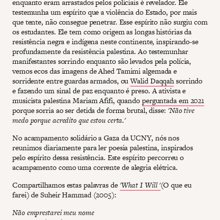
enquanto eram arrastados pelos policiais é revelador. Ele
testemunha um espírito que a violência do Estado, por mais
que tente, não consegue penetrar. Esse espírito não surgiu com
os estudantes. Ele tem como origem as longas histórias da
resistência negra e indígena neste continente, inspirando-se
profundamente da resistência palestina. Ao testemunhar
manifestantes sorrindo enquanto são levados pela polícia,
vemos ecos das imagens de Ahed Tamimi algemada e
sorridente entre guardas armados, ou
Walid Daqqah
sorrindo
e fazendo um sinal de paz enquanto é preso. A ativista e
musicista palestina Mariam Afifi, quando
perguntada em 2021
porque sorria ao ser detida de forma brutal, disse:
'Não tive
medo porque acredito que estou certa.'
No acampamento solidário a Gaza da UCNY, nós nos
reunimos diariamente para ler poesia palestina, inspirados
pelo espírito dessa resistência. Este espírito percorreu o
acampamento como uma corrente de alegria elétrica.
Compartilhamos estas palavras de
'What I Will '
(O que eu
farei) de Suheir Hammad (2005):
Não emprestarei meu nome