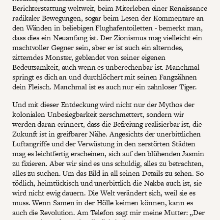
Berichterstattung weltweit, beim Miterleben einer Renaissance
radikaler Bewegungen, sogar beim Lesen der Kommentare an
den Wänden in beliebigen Flughafentoiletten - bemerkt man,
dass dies ein Neuanfang ist. Der Zionismus mag vielleicht ein
machtvoller Gegner sein, aber er ist auch ein alterndes,
zitterndes Monster, geblendet von seiner eigenen
Bedeutsamkeit, auch wenn es unberechenbar ist. Manchmal
springt es dich an und durchlöchert mit seinen Fangzähnen
dein Fleisch. Manchmal ist es auch nur ein zahnloser Tiger.
Und mit dieser Entdeckung wird nicht nur der Mythos der
kolonialen Unbesiegbarkeit zerschmettert, sondern wir
werden daran erinnert, dass die Befreiung realisierbar ist, die
Zukunft ist in greifbarer Nähe. Angesichts der unerbittlichen
Luftangriffe und der Verwüstung in den zerstörten Städten
mag es leichtfertig erscheinen, sich auf den blühenden Jasmin
zu fixieren. Aber wir sind es uns schuldig, alles zu betrachten,
alles zu suchen. Um das Bild in all seinen Details zu sehen. So
tödlich, heimtückisch und unerbittlich die Nakba auch ist, sie
wird nicht ewig dauern. Die Welt verändert sich, weil sie es
muss. Wenn Samen in der Hölle keimen können, kann es
auch die Revolution. Am Telefon sagt mir meine Mutter: „Der