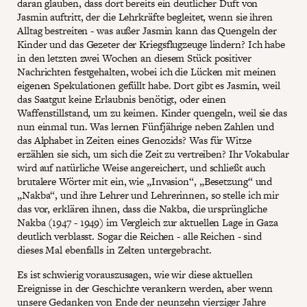
daran glauben, dass dort bereits ein deutlicher Duft von
Jasmin auftritt, der die Lehrkräfte begleitet, wenn sie ihren
Alltag bestreiten - was außer Jasmin kann das Quengeln der
Kinder und das Gezeter der Kriegsflugzeuge lindern? Ich habe
in den letzten zwei Wochen an diesem Stück positiver
Nachrichten festgehalten, wobei ich die Lücken mit meinen
eigenen Spekulationen gefüllt habe. Dort gibt es Jasmin, weil
das Saatgut keine Erlaubnis benötigt, oder einen
Waffenstillstand, um zu keimen. Kinder quengeln, weil sie das
nun einmal tun. Was lernen Fünfjährige neben Zahlen und
das Alphabet in Zeiten eines Genozids? Was für Witze
erzählen sie sich, um sich die Zeit zu vertreiben? Ihr Vokabular
wird auf natürliche Weise angereichert, und schließt auch
brutalere Wörter mit ein, wie „Invasion“, „Besetzung“ und
„Nakba“, und ihre Lehrer und Lehrerinnen, so stelle ich mir
das vor, erklären ihnen, dass die Nakba, die ursprüngliche
Nakba (1947 - 1949) im Vergleich zur aktuellen Lage in Gaza
deutlich verblasst. Sogar die Reichen - alle Reichen - sind
dieses Mal ebenfalls in Zelten untergebracht.
Es ist schwierig vorauszusagen, wie wir diese aktuellen
Ereignisse in der Geschichte verankern werden, aber wenn
unsere Gedanken von Ende der neunzehn vierziger Jahre