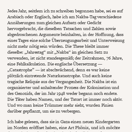
Jedes Jahr, seitdem ich zu schreiben begonnen habe, sei es auf
Arabisch oder Englisch, habe ich am Nakba-Tag verschiedene
Annäherungen zum gleichen Aufsatz oder Gedicht
hervorgebracht, die dieselben Tatsachen und Zahlen sowie
abgedroschenen Argumente beinhalten, in der Hoffnung, dass
eines Tages eine solche Überzeugungsarbeit und Unterweisung
nicht mehr nötig sein würden. Die These bleibt immer
dieselbe: „Jahrestag“ mit „Nakba“ im gleichen Satz zu
verwenden, ist nicht standesgemäß; der Zeitrahmen, 76 Jahre,
eine Fehlkalkulation. Die englische Übersetzung —
„Catastrophe” — ist abschwächend, denn es war keine
plötzlich eintretende Naturkatastrophe. Und auch keine
tragische Reliquie aus der Vergangenheit. Die Nakba ist ein
organisierter und anhaltender Prozess der Kolonisation und
des Genozids, der im Jahr 1948 weder begann noch endete.
Die Täter haben Namen, und der Tatort ist immer noch aktiv.
Und wo man keine Trümmer mehr sieht, wurden Pinien
darüber gepflanzt, um sie zu verbergen.
Ich habe gelesen, dass sie in Gaza einen neuen Kindergarten
im Norden eröffnet haben, eine Art Phönix, und ich möchte