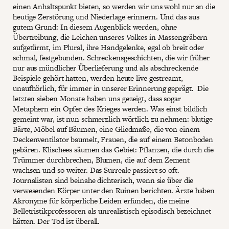
einen Anhaltspunkt bieten, so werden wir uns wohl nur an die
heutige Zerstörung und Niederlage erinnern. Und das aus
gutem Grund: In diesem Augenblick werden, ohne
Übertreibung, die Leichen unseres Volkes in Massengräbern
aufgetürmt, im Plural, ihre Handgelenke, egal ob breit oder
schmal, festgebunden. Schreckensgeschichten, die wir früher
nur aus mündlicher Überlieferung und als abschreckende
Beispiele gehört hatten, werden heute live gestreamt,
unaufhörlich, für immer in unserer Erinnerung geprägt. Die
letzten sieben Monate haben uns gezeigt, dass sogar
Metaphern ein Opfer des Krieges werden. Was einst bildlich
gemeint war, ist nun schmerzlich wörtlich zu nehmen: blutige
Bärte, Möbel auf Bäumen, eine Gliedmaße, die von einem
Deckenventilator baumelt, Frauen, die auf einem Betonboden
gebären. Klischees säumen das Gebiet: Pflanzen, die durch die
Trümmer durchbrechen, Blumen, die auf dem Zement
wachsen und so weiter. Das Surreale passiert so oft.
Journalisten sind beinahe dichterisch, wenn sie über die
verwesenden Körper unter den Ruinen berichten. Ärzte haben
Akronyme für körperliche Leiden erfunden, die meine
Belletristikprofessoren als unrealistisch episodisch bezeichnet
hätten. Der Tod ist überall.