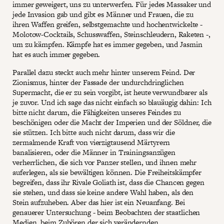
immer geweigert, uns zu unterwerfen. Für jedes Massaker und
jede Invasion gab und gibt es Männer und Frauen, die zu
ihren Waffen greifen, selbstgemachte und hochentwickelte -
Molotow-Cocktails, Schusswaffen, Steinschleudern, Raketen -,
um zu kämpfen. Kämpfe hat es immer gegeben, und Jasmin
hat es auch immer gegeben.
Parallel dazu steckt auch mehr hinter unserem Feind. Der
Zionismus, hinter der Fassade der undurchdringlichen
Supermacht, die er zu sein vorgibt, ist heute verwundbarer als
je zuvor. Und ich sage das nicht einfach so blauäugig dahin: Ich
bitte nicht darum, die Fähigkeiten unseres Feindes zu
beschönigen oder die Macht der Imperien und der Söldner, die
sie stützen. Ich bitte auch nicht darum, dass wir die
zermalmende Kraft von vierzigtausend Märtyrern
banalisieren, oder die Männer in Trainingsanzügen
verherrlichen, die sich vor Panzer stellen, und ihnen mehr
auferlegen, als sie bewältigen können. Die Freiheitskämpfer
begreifen, dass ihr Rivale Goliath ist, dass die Chancen gegen
sie stehen, und dass sie keine andere Wahl haben, als den
Stein aufzuheben. Aber das hier ist ein Neuanfang. Bei
genauerer Untersuchung - beim Beobachten der staatlichen
Medien, beim Zuhören der sich verändernden