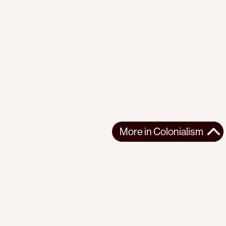
More in
Colonialism
More in
Colonialism