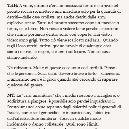
THH:
A volte, quando c'era un massiccio ferito e entravo nel
pronto soccorso, mettevo una maschera solo per la quantità di
detriti—dalle case crollate, ma anche detriti dalle armi
esplosive stesse. Entri nel pronto soccorso dopo un massiccio
ferito, ed è fosco. Non riesci a vedere bene perché le persone
che stanno portando dentro sono così coperte. Hai visto i
video: sono grigi. Tutto ciò viene scaricato nell'aria. Quando
tagli i loro vestiti, ottieni queste nuvole di qualunque cosa
siano i detriti, le respiri, e ti senti soffocare. Non so cosa
stiamo inalando.
Ne ridevamo. Molte di queste cose sono così orribili. Penso
che le persone a Gaza siano davvero brave a farlo—scherzano.
L'umorismo nero è il gioco quando stai cercando di superare
qualcosa del genere.
MT:
La "crisi umanitaria" che i media riescono a accogliere, o
addirittura a piangere, è possibile solo perché inquadrano il
"costo umano" come separato dagli obiettivi politici generali di
Israele, come se il genocidio—e in particolare, l'obiettivo
dell'infrastruttura sanitaria—fosse in qualche modo
incidentale o danno collaterale. Quali sono i limiti