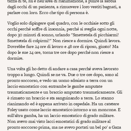
tazza di tè, lui è nell'area di rianimazione, a pulire la sabbia
dagli occhi di un paziente, a rimuovere i loro vestiti bagnati, a
parlare con loro. Ecco che tipo di persona è.
Voglio solo dipingere quel quadro, con le occhiaie sotto gli
occhi perché soffre di insonnia, perché si sveglia ogni notte,
dopo 30 minuti di sonno, urlando "Smettetela di picchiarmi!
Smettetela di colpirmi!" Non riesce a dormire. Quindi lavora.
Dovrebbe fare 24 ore di lavoro e 48 ore di riposo, giusto? Ma
dopo le sue 24 ore, torna tre ore dopo perché non riesce a
dormire.
Una volta gli ho detto di andare a casa perché aveva lavorato
troppo a lungo. Quindi se ne va. Due o tre ore dopo, sono al
pronto soccorso, e vedo un uomo sdraiato a terra con un
laccio emostatico con entrambe le gambe amputate
traumaticamente e un braccio amputato traumaticamente. Gli
è rimasto un braccio e sta sanguinando a terra. Lo stanno
rianimando ed è appena arrivato in ospedale. Ha un catetere
Foley usato come laccio emostatico intorno a un moncone. E
sull'altra gamba, ha un laccio emostatico di grado militare.
Non avevo mai visto lacci emostatici di grado militare al
pronto soccorso prima, ma ne avevo portati un bel po' a Gaza