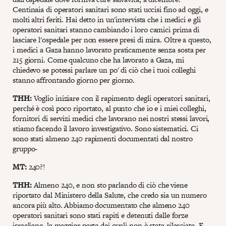
Centinaia di operatori sanitari sono stati uccisi fino ad oggi, e
molti altri feriti. Hai detto in un'intervista che i medici e gli
operatori sanitari stanno cambiando i loro camici prima di
lasciare l'ospedale per non essere presi di mira. Oltre a questo,
i medici a Gaza hanno lavorato praticamente senza sosta per
215 giorni. Come qualcuno che ha lavorato a Gaza, mi
chiedevo se potessi parlare un po' di ciò che i tuoi colleghi
stanno affrontando giorno per giorno.
THH:
Voglio iniziare con il rapimento degli operatori sanitari,
perché è così poco riportato, al punto che io e i miei colleghi,
fornitori di servizi medici che lavorano nei nostri stessi lavori,
stiamo facendo il lavoro investigativo. Sono sistematici. Ci
sono stati almeno 240 rapimenti documentati dal nostro
gruppo-
MT:
240?!
THH:
Almeno 240, e non sto parlando di ciò che viene
riportato dal Ministero della Salute, che credo sia un numero
ancora più alto. Abbiamo documentato che almeno 240
operatori sanitari sono stati rapiti e detenuti dalle forze
israeliane, la maggior parte dei quali non è stata rilasciata. E