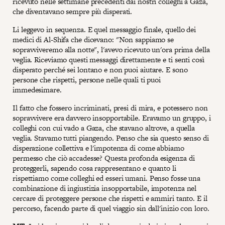
ricevuto nelle settimane precedenti dai nostri colleghi a Gaza,
che diventavano sempre più disperati.
Li leggevo in sequenza. E quel messaggio finale, quello dei
medici di Al-Shifa che dicevano: "Non sappiamo se
sopravviveremo alla notte", l'avevo ricevuto un'ora prima della
veglia. Riceviamo questi messaggi direttamente e ti senti così
disperato perché sei lontano e non puoi aiutare. E sono
persone che rispetti, persone nelle quali ti puoi
immedesimare.
Il fatto che fossero incriminati, presi di mira, e potessero non
sopravvivere era davvero insopportabile. Eravamo un gruppo, i
colleghi con cui vado a Gaza, che stavano altrove, a quella
veglia. Stavamo tutti piangendo. Penso che sia questo senso di
disperazione collettiva e l'impotenza di come abbiamo
permesso che ciò accadesse? Questa profonda esigenza di
proteggerli, sapendo cosa rappresentano e quanto li
rispettiamo come colleghi ed esseri umani. Penso fosse una
combinazione di ingiustizia insopportabile, impotenza nel
cercare di proteggere persone che rispetti e ammiri tanto. E il
percorso, facendo parte di quel viaggio sin dall'inizio con loro.