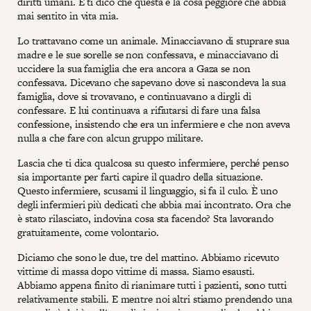
diritti umani. E ti dico che questa è la cosa peggiore che abbia
mai sentito in vita mia.
Lo trattavano come un animale. Minacciavano di stuprare sua
madre e le sue sorelle se non confessava, e minacciavano di
uccidere la sua famiglia che era ancora a Gaza se non
confessava. Dicevano che sapevano dove si nascondeva la sua
famiglia, dove si trovavano, e continuavano a dirgli di
confessare. E lui continuava a rifiutarsi di fare una falsa
confessione, insistendo che era un infermiere e che non aveva
nulla a che fare con alcun gruppo militare.
Lascia che ti dica qualcosa su questo infermiere, perché penso
sia importante per farti capire il quadro della situazione.
Questo infermiere, scusami il linguaggio, si fa il culo. È uno
degli infermieri più dedicati che abbia mai incontrato. Ora che
è stato rilasciato, indovina cosa sta facendo? Sta lavorando
gratuitamente, come volontario.
Diciamo che sono le due, tre del mattino. Abbiamo ricevuto
vittime di massa dopo vittime di massa. Siamo esausti.
Abbiamo appena finito di rianimare tutti i pazienti, sono tutti
relativamente stabili. E mentre noi altri stiamo prendendo una