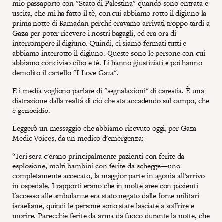
mio passaporto con "Stato di Palestina" quando sono entrata e
uscita, che mi ha fatto il tè, con cui abbiamo rotto il digiuno la
prima notte di Ramadan perché eravamo arrivati troppo tardi a
Gaza per poter ricevere i nostri bagagli, ed era ora di
interrompere il digiuno. Quindi, ci siamo fermati tutti e
abbiamo interrotto il digiuno. Queste sono le persone con cui
abbiamo condiviso cibo e tè. Li hanno giustiziati e poi hanno
demolito il cartello "I Love Gaza".
E i media vogliono parlare di "segnalazioni" di carestia. È una
distrazione dalla realtà di ciò che sta accadendo sul campo, che
è genocidio.
Leggerò un messaggio che abbiamo ricevuto oggi, per Gaza
Medic Voices, da un medico d'emergenza:
“Ieri sera c'erano principalmente pazienti con ferite da
esplosione, molti bambini con ferite da schegge—uno
completamente accecato, la maggior parte in agonia all'arrivo
in ospedale. I rapporti erano che in molte aree con pazienti
l'accesso alle ambulanze era stato negato dalle forze militari
israeliane, quindi le persone sono state lasciate a soffrire e
morire. Parecchie ferite da arma da fuoco durante la notte, che