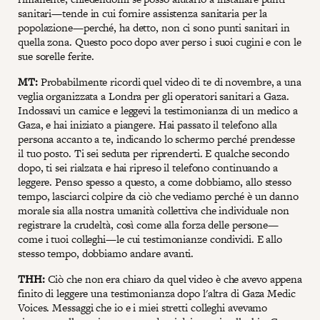
sanitari—tende in cui fornire assistenza sanitaria per la
popolazione—perché, ha detto, non ci sono punti sanitari in
quella zona. Questo poco dopo aver perso i suoi cugini e con le
sue sorelle ferite.
MT:
Probabilmente ricordi quel video di te di novembre, a una
veglia organizzata a Londra per gli operatori sanitari a Gaza.
Indossavi un camice e leggevi la testimonianza di un medico a
Gaza, e hai iniziato a piangere. Hai passato il telefono alla
persona accanto a te, indicando lo schermo perché prendesse
il tuo posto. Ti sei seduta per riprenderti. E qualche secondo
dopo, ti sei rialzata e hai ripreso il telefono continuando a
leggere. Penso spesso a questo, a come dobbiamo, allo stesso
tempo, lasciarci colpire da ciò che vediamo perché è un danno
morale sia alla nostra umanità collettiva che individuale non
registrare la crudeltà, così come alla forza delle persone—
come i tuoi colleghi—le cui testimonianze condividi. E allo
stesso tempo, dobbiamo andare avanti.
THH:
Ciò che non era chiaro da quel video è che avevo appena
finito di leggere una testimonianza dopo l'altra di Gaza Medic
Voices. Messaggi che io e i miei stretti colleghi avevamo