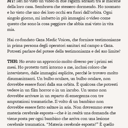
MT:
Ieri ho visto un video di due ragazzi sdraiati tra le macerie
della loro casa. Sembrava che stessero dormendo. Ho zoomato
e ho visto che uno dei loro occhi era fuori dall'orbita. Ogni
singolo giorno, mi imbatto in più immagini o video come
questo che sono la cosa peggiore che abbia mai visto in vita
mia.
Hai co-fondato Gaza Medic Voices, che fornisce testimonianze
in prima persona degli operatori sanitari sul campo a Gaza.
Potresti parlare del potere della testimonianza e del suo limite?
THH:
Ho avuto un approccio molto diverso per i primi sei
mesi. Ho protetto tutti intorno a me, inclusi coloro che
intervistavo, dalle immagini esplicite, perché le trovavo molto
disumanizzanti. Un bulbo oculare, un bulbo oculare, non
dovrebbe essere fuori dalla sua orbita. È qualcosa che potresti
vedere in un film horror o in un incubo. Un uomo non
dovrebbe arrivare in un reparto di emergenza con tre
amputazioni traumatiche. Il volto di un bambino non
dovrebbe essere fatto saltare in aria. Non dovremmo avere
materia cerebrale esposta—che è in realtà una domanda che
viene posta per ogni bambino che arriva con una lesione
cerebrale traumatica. “Materia cerebrale esposta?” È quello