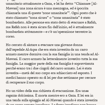
umanitario attualmente a Gaza, e lei ha detto: “Chiamare [Al-
Mawasi] una zona sicura è una menzogna, ed è ipocrita
chiamarla una di queste ‘zone umanitarie’”. Ogni posto che è
stato chiamato “zona sicura” o “zona umanitaria” è stato
bombardato. Alle persone era stato detto di evacuare a Rafah,
ma Rafah non è stata sicura fin dall'inizio, ed è attualmente
bombardata attivamente—e c'è un'operazione terrestre in
corso.
Ho cercato di aiutare a evacuare una giovane donna
dall'ospedale Al-Aqsa che era stata investita da un carro
armato mentre dormiva con la sua famiglia in una tenda ad Al-
Mawasi. Il carro armato ha letteralmente investito tutta la sua
famiglia. La maggior parte della sua famiglia è sopravvissuta
perché erano tra i due cingoli del carro armato. Lei è stata
investita—metà del suo corpo era schiacciato ed esposto. I
medici hanno operato su di lei per due settimane per cercare
di recuperare il suo corpo.
Ho un video della sua richiesta di evacuazione. Era unaa
ragazza dolcissima. È morta mentre ero a Gaza. E lei era in
una tenda sulla spiaggia ad Al-Mawasi quando è stata investita
da un carro armato israeliano. Le forze israeliane non hanno