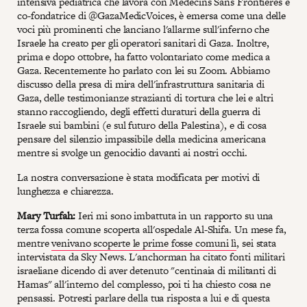
intensiva pediatrica che lavora con Médecins Sans Frontières e
co-fondatrice di @GazaMedicVoices, è emersa come una delle
voci più prominenti che lanciano l'allarme sull'inferno che
Israele ha creato per gli operatori sanitari di Gaza. Inoltre,
prima e dopo ottobre, ha fatto volontariato come medica a
Gaza. Recentemente ho parlato con lei su Zoom. Abbiamo
discusso della presa di mira dell'infrastruttura sanitaria di
Gaza, delle testimonianze strazianti di tortura che lei e altri
stanno raccogliendo, degli effetti duraturi della guerra di
Israele sui bambini (e sul futuro della Palestina), e di cosa
pensare del silenzio impassibile della medicina americana
mentre si svolge un genocidio davanti ai nostri occhi.
La nostra conversazione è stata modificata per motivi di
lunghezza e chiarezza.
Mary Turfah:
Ieri mi sono imbattuta in un rapporto su una
terza fossa comune scoperta all'ospedale Al-Shifa. Un mese fa,
mentre
venivano scoperte le prime fosse comuni lì
, sei stata
intervistata da Sky News. L'anchorman ha citato fonti militari
israeliane dicendo di aver detenuto "centinaia di militanti di
Hamas" all'interno del complesso, poi ti ha chiesto cosa ne
pensassi. Potresti parlare della tua risposta a lui e di questa