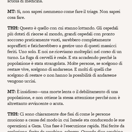
scuola di medicina.
MT:
Sì, non saprei nemmeno come fare il triage. Non saprei
cosa fare.
THH:
Questo è quello con cui stanno lottando. Gli ospedali
più dotati di risorse al mondo, grandi ospedali con pronto
soccorso praticamente vuoti, sarebbero completamente
sopraffatti e faticherebbero a gestire uno di questi massicci
feriti. Uno solo. E noi ne riceviamo molteplici nel corso di un
turno. La fuga di cervelli è reale. E sta accadendo perché la
popolazione è stata strangolata. Molte persone, se scelgono di
restare vive, scelgono di andarsene. E molti di quelli che
scelgono di restare o non hanno la possibilità di andarsene
vengono uccisi.
MT:
È insidioso—una morte lenta o il debilitamento di una
popolazione, e non ottiene la stessa attenzione perché non è
altrettanto avvincente o acuta.
THH:
Ci sono chiaramente due fasi di come le persone
muoiono a causa del modo in cui Israele sta conducendo le sue
operazioni a Gaza. Una fase è l'esecuzione rapida. Hai ferite da
esplosione, ferite da cecchino, schegge. Quando dico cecchino,