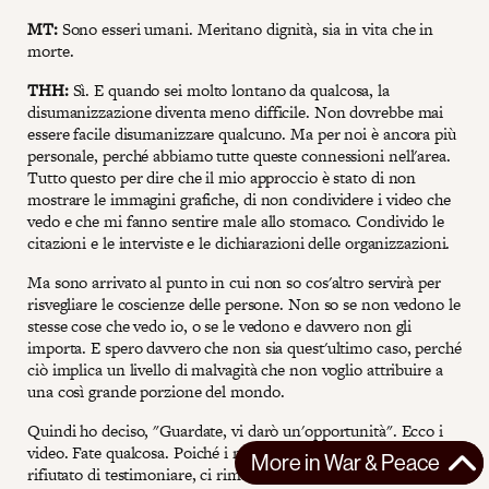
MT:
Sono esseri umani. Meritano dignità, sia in vita che in
morte.
THH:
Sì. E quando sei molto lontano da qualcosa, la
disumanizzazione diventa meno difficile. Non dovrebbe mai
essere facile disumanizzare qualcuno. Ma per noi è ancora più
personale, perché abbiamo tutte queste connessioni nell'area.
Tutto questo per dire che il mio approccio è stato di non
mostrare le immagini grafiche, di non condividere i video che
vedo e che mi fanno sentire male allo stomaco. Condivido le
citazioni e le interviste e le dichiarazioni delle organizzazioni.
Ma sono arrivato al punto in cui non so cos'altro servirà per
risvegliare le coscienze delle persone. Non so se non vedono le
stesse cose che vedo io, o se le vedono e davvero non gli
importa. E spero davvero che non sia quest'ultimo caso, perché
ciò implica un livello di malvagità che non voglio attribuire a
una così grande porzione del mondo.
Quindi ho deciso, "Guardate, vi darò un'opportunità". Ecco i
video. Fate qualcosa. Poiché i media mainstream hanno
More in
War & Peace
rifiutato di testimoniare, ci rimane il fardello di testimoniare.