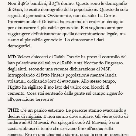
Non il 48% bambini, il 25% donne. Queste sono le demografie
di Gaza, le esatte demografie della popolazione. Questo da solo
segnala il genocidio. Ovviamente, non da solo. La Corte
Internazionale di Giustizia ha esaminato i criteri in dettaglio
per dimostrare il plausibile genocidio. E ci vogliono anni per
raggiungere definitivamente quella determinazione legale, ma
siamo al plausibile genocidio. Lo dimostrano i dati
demografici.
MT:
Volevo chiederti di Rafah. Israele ha preso il controllo del
lato palestinese del valico di Rafah e sta bloccando l'ingresso
degli aiuti, secondo una recente dichiarazione di MSF,
intrappolando di fatto l'intera popolazione mentre lancia
volantini, ordinando loro di evacuare. Allo stesso tempo,
l'Egitto ha sigillato il suo lato del valico con blocchi di
cemento. Cosa stai sentendo dalla gente sul campo riguardo
all'operazione terrestre?
THH:
C'è un panico estremo. Le persone stanno evacuando
a
decine di migliaia
. E non sanno dove andare. Gli viene detto di
andare ad Al-Mawasi. Per spiegarti cos'è Al-Mawasi, è una
costa sabbiosa di tende che arrivano fino all'acqua sulla
spiaggia. Ero in una chiamata stampa poco fa con un operatore