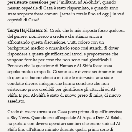
persistente ossessione per i "militanti ad Al-Shifa", quando
nessun ospedale di Gaza è stato risparmiato, e quando sono
state scoperte fosse comuni [sette in totale fino ad oggi] in vari
ospedali di Gaza?
Tanya Haj-Hassan:
Sì. Credo che la mia risposta fosse qualcosa
del genere: non riesco a credere che stiamo ancora
affrontando questa discussione. Tutti coloro con un
background medico o umanitario sono così stanchi di dover
rispondere a queste giustificazioni atroci e preposterose che
vengono fornite per cose che non sono mai giustificabili.
Pensavo che la questione di Hamas e Al-Shifa fosse stata
sepolta molto tempo fa. Ci sono state diverse settimane in cui
di questo ci hanno chiesto in tutte le interviste. ono state
condotte diverse indagini che hanno concluso che non
esistevano prove credibili per giustificare gli attacchi ad Al-
Shifa. E poi, Al-Shifa è stato di nuovo preso di mira, di nuovo
assediato.
Credo di essere tornata da Gaza poco prima di quell'intervista
a Sky News. Quando ero all'ospedale Al-Aqsa a Deir Al Balah,
ho parlato con diversi operatori sanitari che erano stati ad Al-
Shifa fino all'ultimo minuto durante quella prima serie di