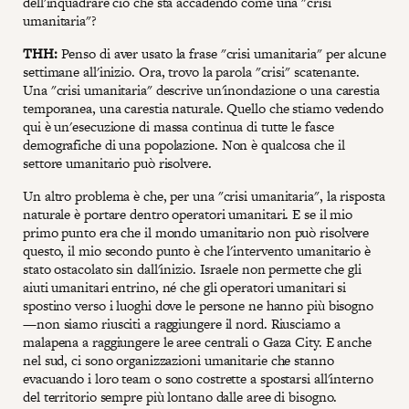
dell'inquadrare ciò che sta accadendo come una "crisi
umanitaria"?
THH:
Penso di aver usato la frase "crisi umanitaria" per alcune
settimane all'inizio. Ora, trovo la parola "crisi" scatenante.
Una "crisi umanitaria" descrive un'inondazione o una carestia
temporanea, una carestia naturale. Quello che stiamo vedendo
qui è un'esecuzione di massa continua di tutte le fasce
demografiche di una popolazione. Non è qualcosa che il
settore umanitario può risolvere.
Un altro problema è che, per una "crisi umanitaria", la risposta
naturale è portare dentro operatori umanitari. E se il mio
primo punto era che il mondo umanitario non può risolvere
questo, il mio secondo punto è che l'intervento umanitario è
stato ostacolato sin dall'inizio. Israele non permette che gli
aiuti umanitari entrino, né che gli operatori umanitari si
spostino verso i luoghi dove le persone ne hanno più bisogno
—non siamo riusciti a raggiungere il nord. Riusciamo a
malapena a raggiungere le aree centrali o Gaza City. E anche
nel sud, ci sono organizzazioni umanitarie che stanno
evacuando i loro team o sono costrette a spostarsi all'interno
del territorio sempre più lontano dalle aree di bisogno.