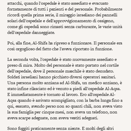
attacchi, quando l'ospedale è stato assediato e evacuato
forzatamente di tutti i pazienti e del personale. Probabilmente
ricordi quella prima serie, il miraggio israeliano dei pannelli
solari dell'ospedale e dell'approvvigionamento di ossigeno,
come gli ospedali sono rimasti senza carburante, le varie unità
dell'ospedale danneggiate.
Poi, alla fine, Al-Shifa ha ripreso a funzionare. Il personale era
così orgoglioso del fatto che l'aveva riportato in funzione.
La seconda volta, l'ospedale è stato nuovamente assediato e
preso di mira. Molto del personale è stato portato nel cortile
dell'ospedale, dove il personale maschile è stato denudato.
Soldati israeliani hanno picchiato diversi operatori sanitari.
Una persona molto anziana ad Al-Shifa, un medico anziano, è
stato infine rilasciato ed è venuto a piedi all'ospedale Al-Aqsa.
E immediatamente è tornato al lavoro. Ero all'ospedale Al-
Aqsa quando è arrivato scompigliato, con la barba lunga fino a
qui, esausto, avendo perso non so quanti chili, non aveva visto
la sua famiglia per cinque mesi, non aveva un telefono, non
aveva scarpe adeguate, non aveva vestiti adeguati.
Sono fuggiti praticamente senza niente. E molti degli altri