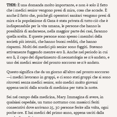
THH:
È una domanda molto importante, e non è solo il fatto
che i medici senior vengono presi di mira, cosa che accade. È
anche il fatto che, poiché gli operatori sanitari vengono presi di
mira e la popolazione di Gaza è stata privata di tutto ciò che è
indispensabile per la vita umana, le persone che hanno la
possibilità di andarsene, nella maggior parte dei casi, faranno
quella scelta. E queste persone sono spesso i membri della
società più istruiti, che hanno buoni redditi, che hanno
risparmi. Molti dei medici più senior sono fuggiti. Stavano
attivamente fuggendo mentre ero lì. Anche nel periodo in cui
ero lì, il capo del dipartimento di neonatologia se n'è andato, e
uno dei medici senior del pronto soccorso se n'è andato.
Questo significa che da un giorno all'altro nel pronto soccorso
—i medici lavorano in gruppi, e ci sono stati gruppi che si sono
ritrovati senza medici senior, solo medici molto giovani
appena usciti dalla scuola di medicina per tutta la notte.
Sei nel campo della medicina, Mary. Immagina di avere, in
qualsiasi ospedale, un turno notturno con massicci feriti
consecutivi dove arrivano 25, 30 persone ferite alla volta, ogni
poche ore. E hai medici del primo anno, appena usciti dalla