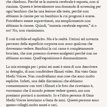
che chiedono. Perché se la materia cerebrale è esposta, non si
rianima. Questa è letteralmente una domanda di screening per
ogni bambino che ha una lesione alla testa, perché non
abbiamo le risorse per un bambino la cui prognosi è scarsa.
Potrebbero essere sopravvissuti, ma semplicemente non
abbiamo le risorse. Quindi, “materia cerebrale esposta,” sì o
no? No, non rianimiamo.
È così orribile ed esplicito. Ma è la realtà. Ustioni sul novanta
percento della superficie corporea non sono qualcosa che
dovremmo vedere. Bambini la cui carne è completamente
bruciata, che non possono ricevere analgesici perché non ne
abbiamo accesso. Quell'esposizione è disumanizzante.
La mia strategia per i primi sei mesi è stata di non descrivere
in dettaglio, di non condividere filmati video. Hai visto Gaza
Medic Voices. Non condividiamo mai cose che sono molto
esplicite. Infatti, una delle discussioni che abbiamo
costantemente con tutti i filmati e le foto che riceviamo è,
vorremmo che il mondo potesse vedere questo, ma non
possiamo portarci a mostrarlo. Io e l'altra persona di Gaza
Medic Voices lavoriamo a Gaza da anni. Queste persone sono
spesso colleghi molto amati e cari.