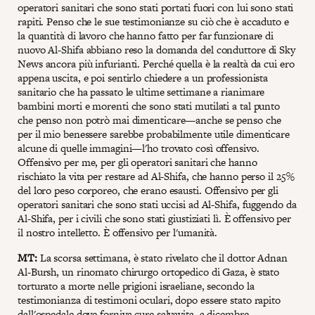
operatori sanitari che sono stati portati fuori con lui sono stati
rapiti. Penso che le sue testimonianze su ciò che è accaduto e
la quantità di lavoro che hanno fatto per far funzionare di
nuovo Al-Shifa abbiano reso la domanda del conduttore di Sky
News ancora più infurianti. Perché quella è la realtà da cui ero
appena uscita, e poi sentirlo chiedere a un professionista
sanitario che ha passato le ultime settimane a rianimare
bambini morti e morenti che sono stati mutilati a tal punto
che penso non potrò mai dimenticare—anche se penso che
per il mio benessere sarebbe probabilmente utile dimenticare
alcune di quelle immagini—l'ho trovato così offensivo.
Offensivo per me, per gli operatori sanitari che hanno
rischiato la vita per restare ad Al-Shifa, che hanno perso il 25%
del loro peso corporeo, che erano esausti. Offensivo per gli
operatori sanitari che sono stati uccisi ad Al-Shifa, fuggendo da
Al-Shifa, per i civili che sono stati giustiziati lì. È offensivo per
il nostro intelletto. È offensivo per l'umanità.
MT:
La scorsa settimana, è stato rivelato che il dottor Adnan
Al-Bursh, un rinomato chirurgo ortopedico di Gaza, è stato
torturato a morte nelle prigioni israeliane, secondo la
testimonianza di testimoni oculari, dopo essere stato rapito
dall'ospedale dove forniva cure salvavita, a dicembre.