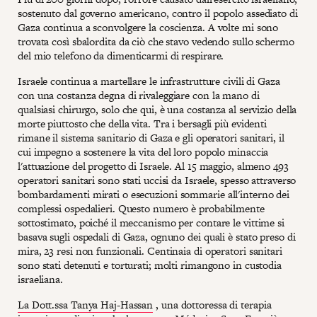
sostenuto dal governo americano, contro il popolo assediato di
Gaza continua a sconvolgere la coscienza. A volte mi sono
trovata così sbalordita da ciò che stavo vedendo sullo schermo
del mio telefono da dimenticarmi di respirare.
Israele continua a martellare le infrastrutture civili di Gaza
con una costanza degna di rivaleggiare con la mano di
qualsiasi chirurgo, solo che qui, è una costanza al servizio della
morte piuttosto che della vita. Tra i bersagli più evidenti
rimane il sistema sanitario di Gaza e gli operatori sanitari, il
cui impegno a sostenere la vita del loro popolo minaccia
l'attuazione del progetto di Israele. Al 15 maggio, almeno 493
operatori sanitari sono stati uccisi da Israele, spesso attraverso
bombardamenti mirati o esecuzioni sommarie all'interno dei
complessi ospedalieri. Questo numero è probabilmente
sottostimato, poiché il meccanismo per contare le vittime si
basava sugli ospedali di Gaza, ognuno dei quali è stato preso di
mira, 23 resi non funzionali. Centinaia di operatori sanitari
sono stati detenuti e torturati; molti rimangono in custodia
israeliana.
La Dott.ssa Tanya Haj-Hassan
, una dottoressa di terapia