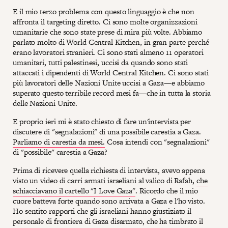
E il mio terzo problema con questo linguaggio è che non
affronta il targeting diretto. Ci sono molte organizzazioni
umanitarie che sono state prese di mira più volte. Abbiamo
parlato molto di World Central Kitchen, in gran parte perché
erano lavoratori stranieri. Ci sono stati almeno 11 operatori
umanitari, tutti palestinesi, uccisi da quando sono stati
attaccati i dipendenti di World Central Kitchen. Ci sono stati
più lavoratori delle Nazioni Unite uccisi a Gaza—e abbiamo
superato questo terribile record mesi fa—che in tutta la storia
delle Nazioni Unite.
E proprio ieri mi è stato chiesto di fare un'intervista per
discutere di "segnalazioni" di una possibile carestia a Gaza.
Parliamo di carestia da mesi.
Cosa intendi con "segnalazioni"
di "possibile" carestia a Gaza?
Prima di ricevere quella richiesta di intervista, avevo appena
visto un video di carri armati israeliani al valico di Rafah,
che
schiacciavano il cartello "I Love Gaza"
. Ricordo che il mio
cuore batteva forte quando sono arrivata a Gaza e l'ho visto.
Ho sentito rapporti che gli israeliani hanno giustiziato il
personale di frontiera di Gaza disarmato, che ha timbrato il