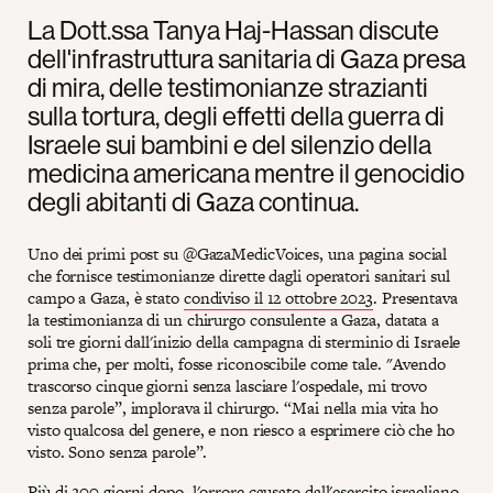
La Dott.ssa Tanya Haj-Hassan discute
dell'infrastruttura sanitaria di Gaza presa
di mira, delle testimonianze strazianti
sulla tortura, degli effetti della guerra di
Israele sui bambini e del silenzio della
medicina americana mentre il genocidio
degli abitanti di Gaza continua.
Uno dei primi post su @GazaMedicVoices, una pagina social
che fornisce testimonianze dirette dagli operatori sanitari sul
campo a Gaza, è stato
condiviso il 12 ottobre 2023
. Presentava
la testimonianza di un chirurgo consulente a Gaza, datata a
soli tre giorni dall'inizio della campagna di sterminio di Israele
prima che, per molti, fosse riconoscibile come tale. "Avendo
trascorso cinque giorni senza lasciare l'ospedale, mi trovo
senza parole”, implorava il chirurgo. “Mai nella mia vita ho
visto qualcosa del genere, e non riesco a esprimere ciò che ho
visto. Sono senza parole”.
Più di 200 giorni dopo, l'orrore causato dall'esercito israeliano,