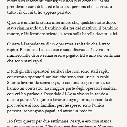
molteplici interventi chirurgici e non può ottenerli. Si sta
prendendo cura di lui, ed è la stessa persona che ha vissuto
tutto ciò di cui ti ho appena parlato.
Questo è anche lo stesso infermiere che, qualche notte dopo,
stava rianimando un bambino alle tre del mattino. Il bambino
muore, e l'infermiere sviene, la testa sulla barella davanti a lui.
Questa è l'esperienza di un operatore sanitario che è stato
rapito. È esausto. La sua casa è stata distrutta. Lavora un
numero folle di ore senza essere pagato. Ed è uno dei centinaia
che sono stati rapiti.
E tutti gli altri operatori sanitari che non sono stati rapiti
conoscono operatori sanitari che sono stati uccisi o rapiti.
Stanno lavorando senza paga, o con una paga minima, se
hanno un contratto. La maggior parte degli operatori sanitari
con cui ho parlato all'ospedale Al-Aqsa vivono in tende a
questo punto. Vengono a lavorare ogni giorno, cercando di
provvedere ai loro familiari perché spesso sono l'unica
persona, se vengono pagati, ad avere un reddito.
Ho fatto questo per due settimane, Mary, e ero così stanca
quando sono partita. L'ho fatto per due settimane. Non era