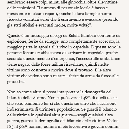
sembrano essere colpi mirati alle ginocchia, oltre alle vittime
delle esplosioni. Il numero di personale locale è basso e
inesistente in alcuni reparti, poiché le loro famiglie hanno
ricevuto volantini aerei che li esortavano a evacuare (essendo
già stati sfollati e evacuati molte, molte volte)”.
Questo è un messaggio di oggi da Rafah. Bambini con ferite da
esplosione, ferite da schegge, uno completamente accecato, la
maggior parte in agonia all'arrivo in ospedale. E queste sono le
persone fortunate abbastanza da arrivare in ospedale, perché
secondo questo medico d'emergenza, l'accesso alle ambulanze
viene negato dalle forze militari israeliane, quindi molte
vittime sono costrette a morire dove si trovano. E le altre
vittime che vedono sono mirate—ferite da arma da fuoco alle
ginocchia.
Non so come altro si possa interpretare la demografia del
bilancio delle vittime. Non si può avere il 48% di quelli uccisi
che sono bambini e far sì che questo sia altro che l'uccisione
indiscriminata di un'intera popolazione. Se guardi il bilancio
delle vittime in qualsiasi altra guerra—scegli qualsiasi altra
guerra, guarda la demografia del bilancio delle vittime. Vedrai
l'85, il 90% uomini, uomini in età lavorativa e giovani uomini.