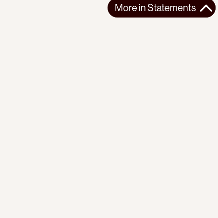
More in
Statements
More in
Statements
SOUTH AMERICA
STATEMENTS
2026-07-21
Ecuador’s Democracy Cannot Be Suspended
Statement from the Observatory of the Progressive
International