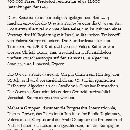
300.000 Fässer Treibstoff reichen für etwa 12.000
Betankungen der F-16.
Diese Reise ist keine einmalige Angelegenheit. Seit 2014
machen entweder die
Overseas Santorini
oder die
Overseas Sun
Coast
etwa alle zwei Monate diese Reise, um im Rahmen eines
Vertrags der US-Regierung mit Israel militärischen Treibstoff
von Valero Energy zu liefern. Die Standardroute für den
Transport von JP-8-Kraftstoff von der Valero-Raffinerie in
Corpus Christi, Texas, zum israelischen Hafen Ashkelon
umfasst Zwischenstopps auf den Bahamas, in Algeciras,
Spanien, und Limassol, Zypern.
Die
Overseas Santoriniverließ
Corpus Christi am Montag, den
15. Juli, und wird voraussichtlich am 30. Juli im spanischen
Hafen von Algeciras an der Straße von Gibraltar festmachen.
Die Overseas Santorini leistet dem Genozid buchstäblich
Vorschub. Sie muss gestoppt werden.
Mehrere Gruppen, darunter die Progressive Internationale,
Disrupt Power, das Palestinian Institute for Public Diplomacy,
Valero out of Corpus und die Arab Group for the Protection of
Nature haben sich zusammengeschlossen, um die Kampagne