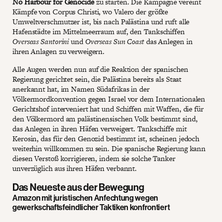
No Harbour for Genocide
zu starten. Die Kampagne vereint
Kämpfe von Corpus Christi, wo Valero der größte
Umweltverschmutzer ist, bis nach Palästina und ruft alle
Hafenstädte im Mittelmeerraum auf, den Tankschiffen
Overseas Santorini
und
Overseas Sun Coast
das Anlegen in
ihren Anlagen zu verweigern.
Alle Augen werden nun auf die Reaktion der spanischen
Regierung gerichtet sein, die Palästina bereits als Staat
anerkannt hat, im Namen Südafrikas in der
Völkermordkonvention gegen Israel vor dem Internationalen
Gerichtshof interveniert hat und Schiffen mit Waffen, die für
den Völkermord am palästinensischen Volk bestimmt sind,
das Anlegen in ihren Häfen verweigert. Tankschiffe mit
Kerosin, das für den Genozid bestimmt ist, scheinen jedoch
weiterhin willkommen zu sein. Die spanische Regierung kann
diesen Verstoß korrigieren, indem sie solche Tanker
unverzüglich aus ihren Häfen verbannt.
Das Neueste aus der Bewegung
Amazon mit juristischen Anfechtung wegen
gewerkschaftsfeindlicher Taktiken konfrontiert