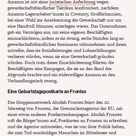
Amazon ist mit einer
juristischen Anfechtung
wegen
gewerkschaftsfeindlicher Taktiken konfrontiert, nachdem
Amazon-Lagerarbeiter*innen in Coventry, Großbritannien,
bei einer Wahl zur Anerkennung der Gewerkschaft nur um
eine Handvoll Stimmen unterlegen waren. Das Unternehmen
gab ein Vermögen aus, um seine eigenen Beschäftigten
einzuschüchtern, indem es sie zwang, sechs Stunden lang an
gewerkschaftsfeindlichen Seminaren teilzunehmen und ihnen
mitteilte, dass sie Sozialleistungen und Lohnerhöhungen
verlieren würden, wenn sie eine Gewerkschaft gründen
würden. Doch trotz dieser Einschüchterung führten die
Beschäftigten eine Kampagne, die sie an den Rand des
Abgrunds brachte und ein widerwilliges Amazon an den
Verhandlungstisch zwang.
Eine Geburtstagspostkarte an Frontex
Das Gruppennetzwerk Abolish Frontex feiert den 20.
Jahrestag von Frontex, der Grenzschutzagentur der EU, mit
einer etwas anderen Postkartenkampagne. Abolish Frontex
ruft die Bürger*innen auf, Postkarten an Frontex zu schreiben
und der Agentur mitzuteilen, was sie von ihrer Politik halten,
die zum Tod unschuldiger Menschen im Mittelmeer und