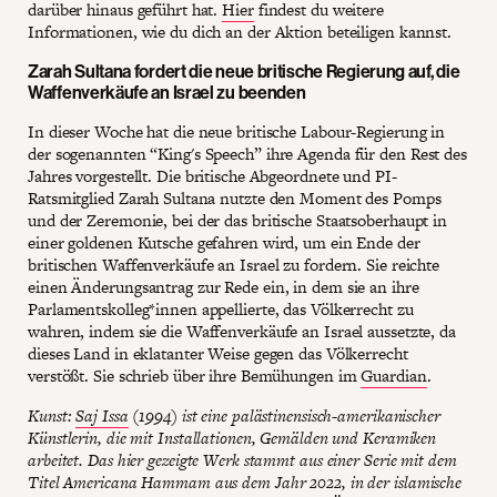
darüber hinaus geführt hat.
Hier
findest du weitere
Informationen, wie du dich an der Aktion beteiligen kannst.
Zarah Sultana fordert die neue britische Regierung auf, die
Waffenverkäufe an Israel zu beenden
In dieser Woche hat die neue britische Labour-Regierung in
der sogenannten “King's Speech” ihre Agenda für den Rest des
Jahres vorgestellt. Die britische Abgeordnete und PI-
Ratsmitglied Zarah Sultana nutzte den Moment des Pomps
und der Zeremonie, bei der das britische Staatsoberhaupt in
einer goldenen Kutsche gefahren wird, um ein Ende der
britischen Waffenverkäufe an Israel zu fordern. Sie reichte
einen Änderungsantrag zur Rede ein, in dem sie an ihre
Parlamentskolleg*innen appellierte, das Völkerrecht zu
wahren, indem sie die Waffenverkäufe an Israel aussetzte, da
dieses Land in eklatanter Weise gegen das Völkerrecht
verstößt. Sie schrieb über ihre Bemühungen im
Guardian
.
Kunst:
Saj Issa
(1994) ist eine palästinensisch-amerikanischer
Künstlerin, die mit Installationen, Gemälden und Keramiken
arbeitet. Das hier gezeigte Werk stammt aus einer Serie mit dem
Titel Americana Hammam aus dem Jahr 2022, in der islamische