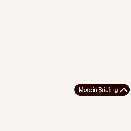
More in
Briefing
More in
Briefing