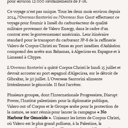
pour environ 12 000 ravitaillements de F-16.
Ce voyage n'est pas unique. Tous les deux mois environ depuis
2014,
l'Overseas Santorini ou l'Overseas Sun Coast
effectuent ce
voyage pour fournir à Israël du carburéacteur de qualité
militaire provenant de Valero Energy, dans le cadre d'un
contrat avec le gouvernement américain. Leur itinéraire
standard pour le transport du carburant JP-8 de la raffinerie
Valero de Corpus Christi au Texas au port israélien d'Ashkelon
comprend des arrêts aux Bahamas, à Algeciras en Espagne et à
Limassol à Chypre.
L'Overseas Santorini
a quitté Corpus Christi le lundi 15 juillet et
devrait accoster au port espagnol d'Algeciras, sur le détroit de
Gibraltar, le 30 juillet. L'Overseas Santorini alimente
littéralement le génocide. Il faut l'arrêter.
Plusieurs groupes, dont l’Internationale Progressiste, Disrupt
Power, l'Institut palestinien pour la diplomatie publique,
Valero out of Corpus et le Groupe arabe pour la protection de
la nature, se sont réunis pour lancer la campagne
« No
Harbour for Genocide »
. Unissant les luttes de Corpus Christi,
où Valero est le plus grand pollueur, à la Palestine, la