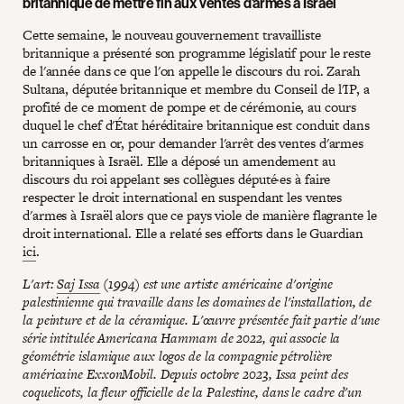
britannique de mettre fin aux ventes d'armes à Israël
Cette semaine, le nouveau gouvernement travailliste
britannique a présenté son programme législatif pour le reste
de l'année dans ce que l'on appelle le discours du roi. Zarah
Sultana, députée britannique et membre du Conseil de l'IP, a
profité de ce moment de pompe et de cérémonie, au cours
duquel le chef d'État héréditaire britannique est conduit dans
un carrosse en or, pour demander l'arrêt des ventes d'armes
britanniques à Israël. Elle a déposé un amendement au
discours du roi appelant ses collègues député·es à faire
respecter le droit international en suspendant les ventes
d'armes à Israël alors que ce pays viole de manière flagrante le
droit international. Elle a relaté ses efforts dans le Guardian
ici
.
L'art:
Saj Issa
(1994) est une artiste américaine d'origine
palestinienne qui travaille dans les domaines de l'installation, de
la peinture et de la céramique. L'œuvre présentée fait partie d'une
série intitulée Americana Hammam de 2022, qui associe la
géométrie islamique aux logos de la compagnie pétrolière
américaine ExxonMobil. Depuis octobre 2023, Issa peint des
coquelicots, la fleur officielle de la Palestine, dans le cadre d'un