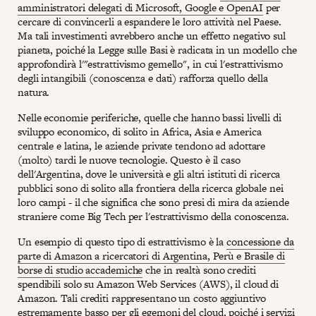
amministratori delegati di Microsoft, Google e OpenAI
per
cercare di convincerli a espandere le loro attività nel Paese.
Ma tali investimenti avrebbero anche un effetto negativo sul
pianeta, poiché la Legge sulle Basi è radicata in un modello che
approfondirà l'"estrattivismo gemello", in cui l'estrattivismo
degli intangibili (conoscenza e dati) rafforza quello della
natura.
Nelle economie periferiche, quelle che hanno bassi livelli di
sviluppo economico, di solito in Africa, Asia e America
centrale e latina, le aziende private tendono ad adottare
(molto) tardi le nuove tecnologie. Questo è il caso
dell'Argentina, dove le università e gli altri istituti di ricerca
pubblici sono di solito alla frontiera della ricerca globale nei
loro campi - il che significa che sono presi di mira da aziende
straniere come Big Tech per l'estrattivismo della conoscenza.
Un esempio di questo tipo di estrattivismo è la
concessione da
parte di Amazon a ricercatori di Argentina, Perù e Brasile di
borse di studio accademiche
che in realtà sono crediti
spendibili solo su Amazon Web Services (AWS), il cloud di
Amazon. Tali crediti rappresentano un costo aggiuntivo
estremamente basso per gli egemoni del cloud, poiché i servizi