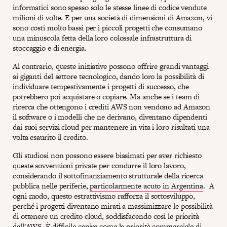
informatici sono spesso solo le stesse linee di codice vendute
milioni di volte. E per una società di dimensioni di Amazon, vi
sono costi molto bassi per i piccoli progetti che consumano
una minuscola fetta della loro colossale infrastruttura di
stoccaggio e di energia.
Al contrario, queste iniziative possono offrire grandi vantaggi
ai giganti del settore tecnologico, dando loro la possibilità di
individuare tempestivamente i progetti di successo, che
potrebbero poi acquistare o copiare. Ma anche se i team di
ricerca che ottengono i crediti AWS non vendono ad Amazon
il software o i modelli che ne derivano, diventano dipendenti
dai suoi servizi cloud per mantenere in vita i loro risultati una
volta esaurito il credito.
Gli studiosi non possono essere biasimati per aver richiesto
queste sovvenzioni private per condurre il loro lavoro,
considerando il sottofinanziamento strutturale della ricerca
pubblica nelle periferie,
particolarmente acuto in Argentina
. A
ogni modo, questo estrattivismo rafforza il sottosviluppo,
perché i progetti diventano mirati a massimizzare le possibilità
di ottenere un credito cloud, soddisfacendo così le priorità
dell'AWS. È difficile capire come la priorità commerciale di