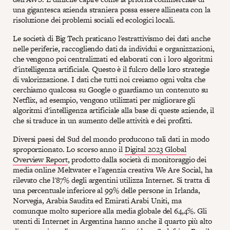
una gigantesca azienda straniera possa essere allineata con la
risoluzione dei problemi sociali ed ecologici locali.
Le società di Big Tech praticano l'estrattivismo dei dati anche
nelle periferie, raccogliendo dati da individui e organizzazioni,
che vengono poi centralizzati ed elaborati con i loro algoritmi
d'intelligenza artificiale. Questo è il fulcro delle loro strategie
di valorizzazione. I dati che tutti noi creiamo ogni volta che
cerchiamo qualcosa su Google o guardiamo un contenuto su
Netflix, ad esempio, vengono utilizzati per migliorare gli
algoritmi d'intelligenza artificiale alla base di queste aziende, il
che si traduce in un aumento delle attività e dei profitti.
Diversi paesi del Sud del mondo producono tali dati in modo
sproporzionato. Lo scorso anno il
Digital 2023 Global
Overview Report
, prodotto dalla società di monitoraggio dei
media online Meltwater e l'agenzia creativa We Are Social, ha
rilevato che l'87% degli argentini utilizza Internet. Si tratta di
una percentuale inferiore al 99% delle persone in Irlanda,
Norvegia, Arabia Saudita ed Emirati Arabi Uniti, ma
comunque molto superiore alla media globale del 64,4%. Gli
utenti di Internet in Argentina hanno anche il quarto più alto