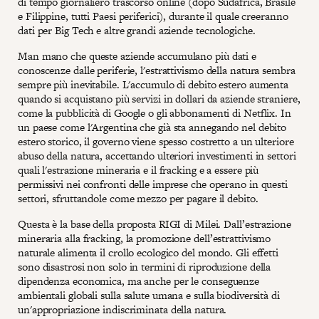
di tempo giornaliero trascorso online (dopo Sudafrica, Brasile
e Filippine, tutti Paesi periferici), durante il quale creeranno
dati per Big Tech e altre grandi aziende tecnologiche.
Man mano che queste aziende accumulano più dati e
conoscenze dalle periferie, l'estrattivismo della natura sembra
sempre più inevitabile. L'accumulo di debito estero aumenta
quando si acquistano più servizi in dollari da aziende straniere,
come la pubblicità di Google o gli abbonamenti di Netflix. In
un paese come l'Argentina che già sta annegando nel debito
estero storico, il governo viene spesso costretto a un ulteriore
abuso della natura, accettando ulteriori investimenti in settori
quali l'estrazione mineraria e il fracking e a essere più
permissivi nei confronti delle imprese che operano in questi
settori, sfruttandole come mezzo per pagare il debito.
Questa è la base della proposta RIGI di Milei. Dall’estrazione
mineraria alla fracking, la promozione dell’estrattivismo
naturale alimenta il crollo ecologico del mondo. Gli effetti
sono disastrosi non solo in termini di riproduzione della
dipendenza economica, ma anche per le conseguenze
ambientali globali sulla salute umana e sulla biodiversità di
un'appropriazione indiscriminata della natura.