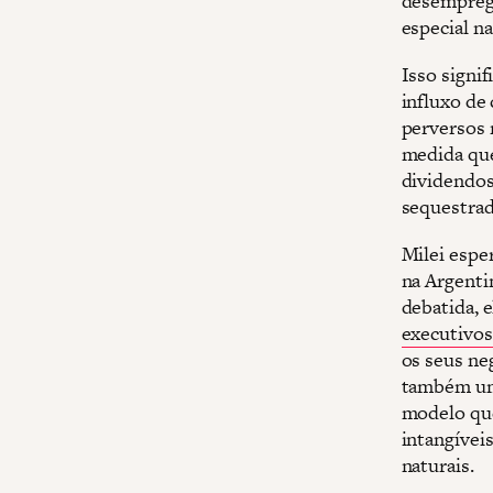
desemprego
especial n
Isso signi
influxo de
perversos 
medida que
dividendos 
sequestrad
Milei espe
na Argenti
debatida, 
executivos
os seus ne
também um 
modelo que
intangívei
naturais.