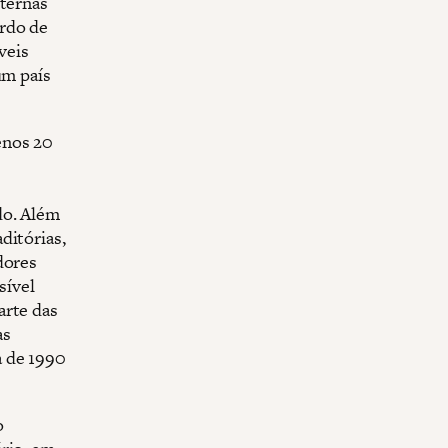
nternas
rdo de
veis
um país
enos 20
do. Além
ditórias,
dores
sível
arte das
às
a de 1990
o