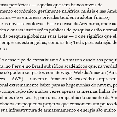
ias periféricas — aquelas que têm baixos níveis de
mento econômico, geralmente na África, na Ásia e nas Amé
Latina — as empresas privadas tendem a adotar (muito)
e as novas tecnologias. Esse é o caso da Argentina, onde as
des e outras instituições públicas de pesquisa estão norm
a da pesquisa global nas suas áreas — o que significa que el
r empresas estrangeiras, como as Big Tech, para extração d
nto.
 desse tipo de extrativismo é
a Amazon dando aos pesqu
na, no Peru e no Brasil subsídios acadêmicos
que, na verdad
ue só podem ser gastos com Serviços Web da Amazon (Am
ces — AWS) — nuvem da Amazon. Esses créditos represe
ional extremamente baixo para as hegemonias de nuvem, p
e computação são muitas vezes apenas as mesmas linhas de
ilhões de vezes. E, para uma companhia do tamanho da Am
volvidos em pequenos projetos que consomem um pouco d
a sua infraestrutura de armazenamento e energia são muito 