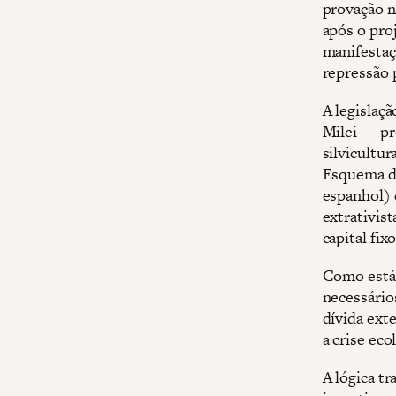
provação n
após o pro
manifestaç
repressão p
A legislaç
Milei — pr
silvicultur
Esquema de
espanhol) 
extrativis
capital fix
Como está 
necessário
dívida ext
a crise eco
A lógica tr