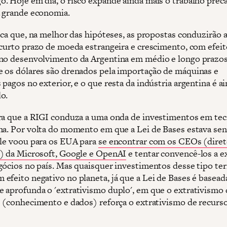
. Hoje em dia, o risco expande ainda mais o trabalho prec
a grande economia.
fica que, na melhor das hipóteses, as propostas conduzirão 
 curto prazo de moeda estrangeira e crescimento, com efeit
no desenvolvimento da Argentina em médio e longo prazos
 os dólares são drenados pela importação de máquinas e
pagos no exterior, e o que resta da indústria argentina é a
o.
ra que a RIGI conduza a uma onda de investimentos em tec
na. Por volta do momento em que a Lei de Bases estava se
ele voou para os EUA para
se encontrar com os CEOs (diret
) da Microsoft, Google e OpenAI
e tentar convencê-los a e
gócios no país. Mas quaisquer investimentos desse tipo te
efeito negativo no planeta, já que a Lei de Bases é basea
 aprofunda o 'extrativismo duplo', em que o extrativismo 
s (conhecimento e dados) reforça o extrativismo de recurs