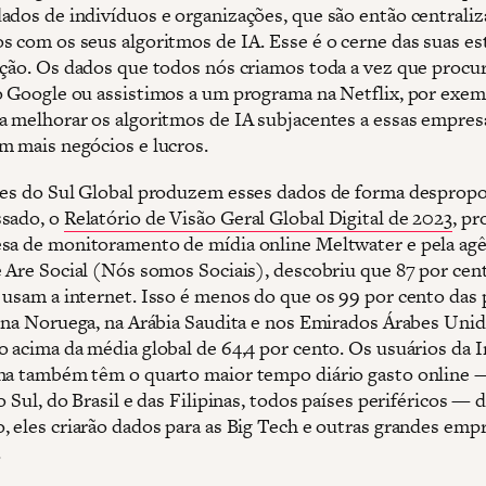
ados de indivíduos e organizações, que são então centraliz
s com os seus algoritmos de IA. Esse é o cerne das suas es
ação. Os dados que todos nós criamos toda a vez que proc
o Google ou assistimos a um programa na Netflix, por exem
a melhorar os algoritmos de IA subjacentes a essas empres
m mais negócios e lucros.
ses do Sul Global produzem esses dados de forma despropo
ssado, o
Relatório de Visão Geral Global Digital de 2023
, p
sa de monitoramento de mídia online Meltwater e pela agê
e Are Social (Nós somos Sociais), descobriu que 87 por cen
 usam a internet. Isso é menos do que os 99 por cento das
, na Noruega, na Arábia Saudita e nos Emirados Árabes Uni
o acima da média global de 64,4 por cento. Os usuários da 
na também têm o quarto maior tempo diário gasto online 
o Sul, do Brasil e das Filipinas, todos países periféricos — 
, eles criarão dados para as Big Tech e outras grandes emp
.