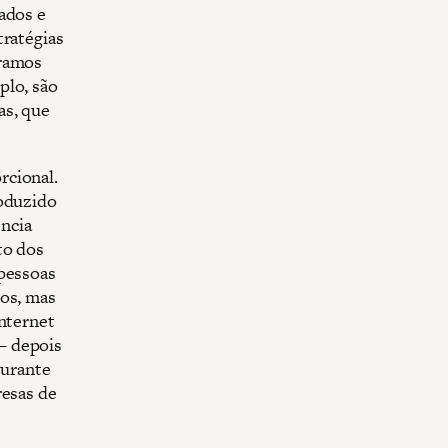
ados e
tratégias
uramos
plo, são
as, que
rcional.
roduzido
ncia
to dos
 pessoas
dos, mas
Internet
— depois
durante
resas de