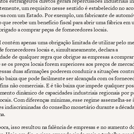
tos estrangeiros diretos gerará repercussões industriais i
emente, um requisito nesse sentido é estabelecido no aco
sa com um Estado. Por exemplo, um fabricante de automó
o que recebe um benefício fiscal para abrir uma fábrica em 
brigado a comprar peças de fornecedores locais.
 contém apenas uma obrigação limitada de utilizar pelo m
de fornecedores locais e, simultaneamente, declara a
lidade de qualquer regra que obrigue as empresas a comprar
 se os preços locais forem superiores aos preços de merca
 essas duas afirmações poderem conduzir a situações contra
tão baixa que pode facilmente ser alcançada com os fornece
 fins não comerciais. E é tão baixa que impede qualquer pos
mento dinâmico de capacidades industriais regionais por p
ocais. Com diferenças mínimas, esse regime assemelha-se 
s indiscriminadas do conselho monetário durante a décad
na.
oca, isso resultou na falência de empresas e no aumento d