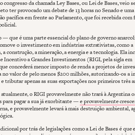
o congresso da chamada Ley Bases, ou Lei de Bases, veio 
jeto ter provocado um debate de 13 horas no Senado e uma
ão pacífica em frente ao Parlamento, que foi recebida com 
olicial.
ão — que é uma parte essencial do plano de governo anarcol
omove o investimento em indústrias extrativistas, como a
a, a construção, a mineração, a energia e a tecnologia. Ela in
 Incentivo a Grandes Investimentos (RIGI, pela sigla em
que concederá menor imposto de renda a projetos de inve
ta no valor de pelo menos $200 milhões, autorizando-os a 
o e tributar apenas as suas exportações nos primeiros três a
atualmente, o RIGI provavelmente não trará à Argentina o
s para pagar a sua já exorbitante —
e provavelmente cresce
erna, e provavelmente levará à mais destruição ambiental, 
lógica.
adicional por trás de legislações como a Lei de Bases é que 