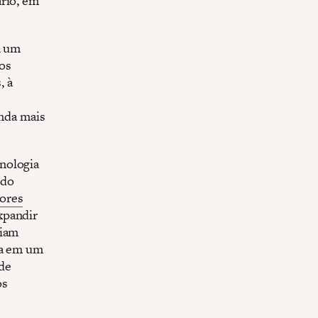
ário, em
a um
os
, à
inda mais
nologia
ndo
ores
xpandir
riam
da em um
de
os