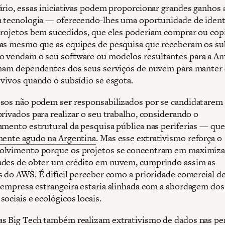
ário, essas iniciativas podem proporcionar grandes ganhos 
a tecnologia — oferecendo-lhes uma oportunidade de ident
projetos bem sucedidos, que eles poderiam comprar ou cop
as mesmo que as equipes de pesquisa que receberam os su
 vendam o seu software ou modelos resultantes para a A
rnam dependentes dos seus serviços de nuvem para manter 
 vivos quando o subsídio se esgota.
sos não podem ser responsabilizados por se candidatarem 
privados para realizar o seu trabalho, considerando o
amento estrutural da pesquisa pública nas periferias — que
mente agudo na Argentina
. Mas esse extrativismo reforça o
lvimento porque os projetos se concentram em maximiza
des de obter um crédito em nuvem, cumprindo assim as
s do AWS. É difícil perceber como a prioridade comercial d
 empresa estrangeira estaria alinhada com a abordagem dos
ociais e ecológicos locais.
s Big Tech também realizam extrativismo de dados nas peri