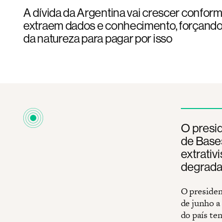
A dívida da Argentina vai crescer confor
extraem dados e conhecimento, forçando
da natureza para pagar por isso
O presid
de Base
extrati
degrada
O presiden
de junho a
do país te