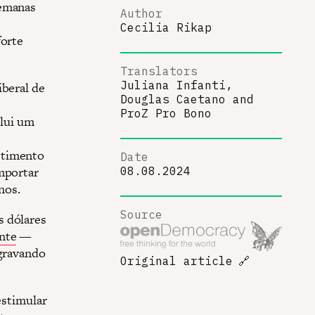
semanas
Author
Cecilia Rikap
forte
Translators
Juliana Infanti,
iberal de
Douglas Caetano
and
ProZ Pro Bono
clui um
stimento
Date
importar
08.08.2024
nos.
Source
s dólares
nte
—
agravando
Original article
🔗
estimular