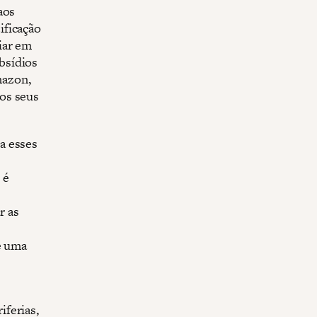
aos
ificação
iar em
bsídios
mazon,
os seus
a esses
 é
r as
e uma
ferias,