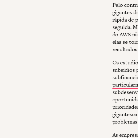
Pelo contr
gigantes d
rápida de 
seguida. M
do AWS não
elas se to
resultados
Os estudio
subsídios 
subfinanci
particular
subdesenvo
oportunida
prioridade
gigantesca
problemas s
As empresa