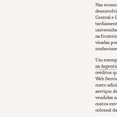
Nas econom
desenvolvi
Central e 
tardiament
universida
na fronteir
visadas po
conhecime
Um exemplo
na Argenti
créditos q
Web Servi
custo adic
serviços d
vendidas m
custos en
colossal d