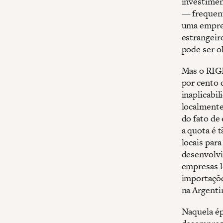
investimen
— frequent
uma empre
estrangeir
pode ser o
Mas o RIGI
por cento 
inaplicabi
localmente
do fato de
a quota é 
locais para
desenvolvi
empresas l
importaçõe
na Argenti
Naquela ép