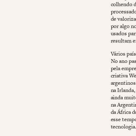
colhendo d
processado
de valoriz
por algo n
usados par
resultam e
Vários paí
No ano pa
pela empre
criativa W
argentinos
na Irlanda
ainda muit
na Argenti
da África d
esse tempo
tecnologia