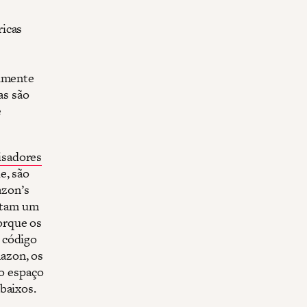
ricas
almente
as são
e
isadores
e, são
azon’s
ntam um
orque os
 código
azon, os
o espaço
baixos.