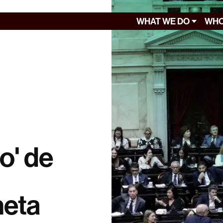
WHAT WE DO
WHO
o' de
neta