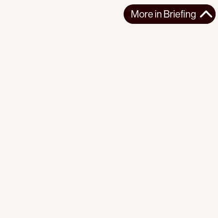
More in
Briefing
More in
Briefing
GLOBAL
BRIEFING
2026-07-31
PI Briefing | No. 22 | Red Scare
Washington is reviving an old doctrine to defeat the forces of
liberation — within its bor...