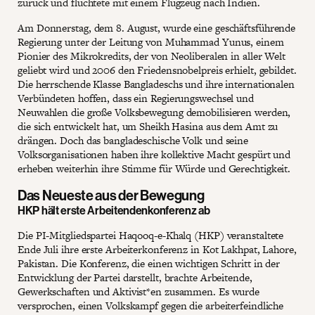
zurück und flüchtete mit einem Flugzeug nach Indien.
Am Donnerstag, dem 8. August, wurde eine geschäftsführende
Regierung unter der Leitung von Muhammad Yunus, einem
Pionier des Mikrokredits, der von Neoliberalen in aller Welt
geliebt wird und 2006 den Friedensnobelpreis erhielt, gebildet.
Die herrschende Klasse Bangladeschs und ihre internationalen
Verbündeten hoffen, dass ein Regierungswechsel und
Neuwahlen die große Volksbewegung demobilisieren werden,
die sich entwickelt hat, um Sheikh Hasina aus dem Amt zu
drängen. Doch das bangladeschische Volk und seine
Volksorganisationen haben ihre kollektive Macht gespürt und
erheben weiterhin ihre Stimme für Würde und Gerechtigkeit.
Das Neueste aus der Bewegung
HKP hält erste Arbeitendenkonferenz ab
Die PI-Mitgliedspartei Haqooq-e-Khalq (HKP) veranstaltete
Ende Juli ihre erste Arbeiterkonferenz in Kot Lakhpat, Lahore,
Pakistan. Die Konferenz, die einen wichtigen Schritt in der
Entwicklung der Partei darstellt, brachte Arbeitende,
Gewerkschaften und Aktivist*en zusammen. Es wurde
versprochen, einen Volkskampf gegen die arbeiterfeindliche