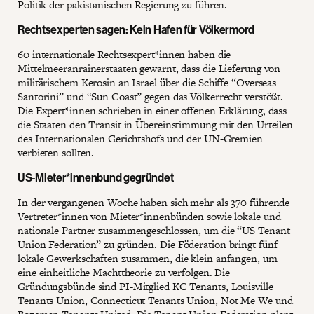
Politik der pakistanischen Regierung zu führen.
Rechtsexperten sagen: Kein Hafen für Völkermord
60 internationale Rechtsexpert*innen haben die
Mittelmeeranrainerstaaten gewarnt, dass die Lieferung von
militärischem Kerosin an Israel über die Schiffe “Overseas
Santorini” und “Sun Coast” gegen das Völkerrecht verstößt.
Die Expert*innen
schrieben in einer offenen Erklärung
, dass
die Staaten den Transit in Übereinstimmung mit den Urteilen
des Internationalen Gerichtshofs und der UN-Gremien
verbieten sollten.
US-Mieter*innenbund gegründet
In der vergangenen Woche haben sich mehr als 370 führende
Vertreter*innen von Mieter*innenbünden sowie lokale und
nationale Partner zusammengeschlossen, um die “
US Tenant
Union Federation
” zu gründen. Die Föderation bringt fünf
lokale Gewerkschaften zusammen, die klein anfangen, um
eine einheitliche Machttheorie zu verfolgen. Die
Gründungsbünde sind PI-Mitglied KC Tenants, Louisville
Tenants Union, Connecticut Tenants Union, Not Me We und