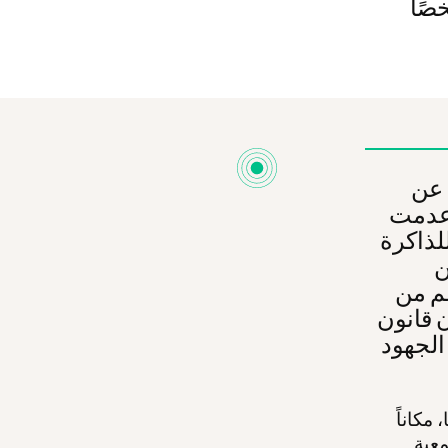
ا عن
أعدمت
ا للذاكرة
ن
غم من
ن قانون
الجهود
مكاناً
معية