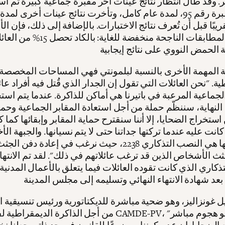
. وقد طال انتظار نتائج عينات آخر مقبرة جماعية كبيرة تم اس
وهي المقبرة رقم 95، لمدة عام كامل، وتأخرت نتائج عينات أخرى لمدة
بًا قبل أن تُعرف نتائج الاختبارات. بالإضافة إلى ذلك، فإن الأ
الخاصة بالمطابقات الناجحة منخفضة للغاية: 
ة المهمة الأخرى بالنسبة لبلمونتي فهي المساحات المخصصة 
ة. "نحن العائلات التي تقول إن الجدار الذي قُتل فيه أفراد عائل
الجماعية المرعبة في باتيرنا هي أماكن للذاكرة. عندما يتم اس
نهاية، سننظّم حملة من أجل استعادة المقابر الجماعية وحماي
ستخراج الضحايا، إلا أننا سنقترح حماية المقابر وإبقائها كما 
 كانت عليه عندما تركتها جداتنا حتى لا يتم نسيانها. والجبهة ال
نعمل عليها هي النصب التذكاري 2238، حيث نرغب في إعادة د
ثث الأشخاص الذين قد ترغب عائلاتهم في ذلك". لقد تم الانتها
ذكاري الذي كانت تقوده العائلات فيما يتعلق بالأعمال المدنية
ل غونزاليز، وهو ضحية مباشرة للديكتاتورية ورئيس تنسيقية 
من أجل الذاكرة الديمقراطية لفالنسيا CAMDE-PV، "القانون ه