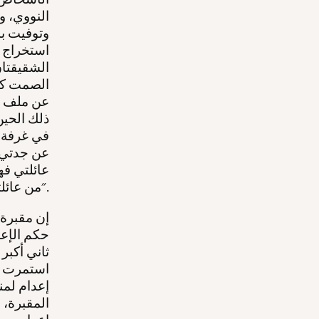
وتوفيت با
استخراج ا
الشقيقتان
الصمت كان
عن ملف جد
ذلك الحين
في غرفة ا
عن جدتي ا
عائلتي ف
من عائلتي. لهذا السبب بدأت في البحث، حتى لا أشعر بالضيق من ماضيّ".
إن مقبرة 
ثاني أكبر
المقبرة، 