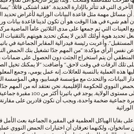
لأخرى التي قد تتأثر بالإدارة الجديدة. "فقد اشتكى قائلاً: "يس
أن مسائل مهمة مثل قاعدة البيانات الوراثية لأغراض تحديد ال
أن أهم شيء في هذا الوقت هو أن تكون لدينا قاعدة بيانات ورا
 العينات التي تم جمعها على مدى الثلاثين عاماً الماضية مرك
عل تحديد هوية أولئك الذين لا يمكن تحديد هويتهم بالتقنيات ا
المستقبل". وأعربت رئيسة فيدرالية المقابر الجماعية في باتيرن
عن نفس الرأي مؤكدة: "من المهم جدًا تشغيل بنك الحمض النو
المنطقي أن يتم استخراج الجثث دون الحصول على ضمانات بأ
ى تلك الرفات في وقت لاحق." وأضافت: "لا يمكنك تخيل الص
ها هذه العملية بالنسبة للعائلات. إنه عمل يومي، وجمع المعل
ار البيانات، والتحدث مع مؤسسة فيسابيو، وهي المؤسسة ا
حمض النووي للحكومة الإقليمية. نحن نعتقد أنه من المهم جدًا 
تفعيلها على مستوى الولاية. يوجد في باتيرنا أكثر من
رة جماعية ضخمة واحدة، ويجب أن نكون قادرين على مقارنة
 على بقايا الهياكل العظمية في المقبرة الجماعية بعث الأمل
 سانخوان، ولكنهما تعرفان أن اختبارات الحمض النووي عملية