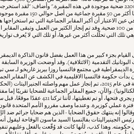
أكثر من 2200 ضحية موجودة في هذه المقبرة." وأضاف: "لقد استخر
بيننا جميعًا أكثر من 50 مقبرة جماعية من أصل 
ي عين الاعتبار أن أكبر المقابر الجماعية التي تم استخراجها 
تضم أكثر من 100 ضحية. وقد تم إنجاز الكثير من العمل. وتبقى المقابر ا
 تلك التي تحلّلت أكثر من غيرها، أو تلك التي لا يُعرف تواريخ
القيام بجزء كبير من هذا العمل بفضل قانون الذاكرة الديمقر
لبوتانيك التقدمية (الائتلافية). وقد أوضحت الوزيرة السابقة
ة الديمقراطية في مجتمع فالنسيا روزا بيريز غاريخو لـ سي 
أن بدأت حكومة فالنسيا الاقليمية في الكشف عن المقابر الجم
للفرانكوية في عام 2015، تم إنجاز عمل مهم واصلته الجنيراليتات (ال
لكتالونيا). والآن، جميع المقابر الجماعية للضحايا تقريبًا إما مف
بالفعل، أو يجري فتحها، أو تم تغطيتها، لأننا تركنا 421 عقد
 فترة عملي كوزيرة. وعندما وصف مقررو الأمم المتحدة قانون
وقالوا إنه ينتهك حقوق الضحايا - الذين هم ضحايا جرائم ضد الإن
ئيس الجينيراليتات بفالنسيا السيد ماسون الوقاحة ليقول أنه
 حكومته. وهذا كذب، لأنها كانت قد وُقّعت بالفعل وعليهم تنفي
 طُرحت للمناقصة ومُنحت". وبدا بيريز غاريخو أقل تفاؤلاً فيما