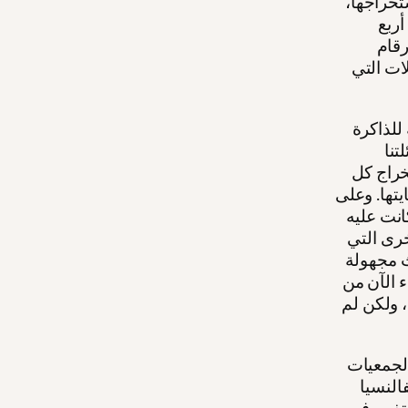
تخراجها،
 أربع
رقام
بالكاد تحصل 15% من العائلات التي
للذاكرة
تنا
تخراج كل
تها. وعلى
كانت عليه
أخرى التي
فن الجثث مجهولة
ء الآن من
، ولكن لم
الجمعيات
و هجوم مباشر