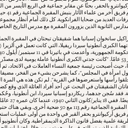
كيوانترو بالحفر، بحثًا عن مقابر جماعية في الربع الأيسر من ال
بينما يقوم فريق آخر م
رفات العديد من ضحايا الفرانكوية. كل ذلك أمام أنظار مجموع
راكيل سانخوان إسبانيا هما شقيقتان تبحثان في المقبرة الجم
تهما الكبرى أنطونيا سيردا ريفيلا، التي كانت تعمل في ألزيرا (
عمر يناهز 53 عامًا. "كانت جدتي الكبرى أنطونيا عاملة يومية لدى مصدّر
، حيث أصبحت رئيسة جمعية النساء العاملات في الاتحاد، ثم
أول امرأة في المجلس"، كما يشرحن بشيء من الفخر، مضيفات
قوا رأسها واستعرضوها في القرية". لم تكن هذه هي المرة ال
 هاتان الشقيقتان في البحث عن أحد أفراد العائلة الذي وقع كض
. فقد سُجن جدهما، ريكاردو إسبانيا سيردا، ابن أنطونيا، وحُكم
بالإعدام أيضًا. ففي 18 يناير/كانو
 فريق أركيوانترو بحفر القبر في واحدة من أولى عمليات است
يقة علمية بفضل قانون الذاكرة الديمقراطية. وكان أنطونيو أ
لثمانية الذين تم التعرف على هويتهم من خلال اختبارات ال