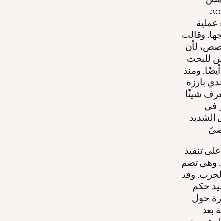
النووي، وترقد رفاته إلى جانب زوجته باكيتا في مقبرة ألزيرا منذ عام 2019.
 عملية
جها. وقالت
قصص، لأن
بن للبحث
ًا. ومنذ
دي بارزة
رف شيئًا
ر في
 الشديد
على تنفيذ
حكم الإعدام رمياً بالرصاص بعد الحرب الأهلية، في 3 نيسان/أبريل 1939. وهي تضم
الحرب. وقد
د آخر تنفيذ حكم
ة جماعية متناثرة حول
 بعد