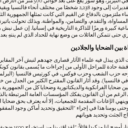
إعدامهم في التيرير، وهو سور يقع على بعد حوالي 
وتشير التقديرات إلى وجود 2,238 شخصًا من مختلف أنحاء فالنسيا و
ء ملتزمون بالدفاع عن القيم التي كانت تمثلها الجمهورية الثان
المساواة، والتقدم، والتضامن، والمواطنة. وبذلك تحولت باتيرنا
عية كبيرة ورمزًا للذاكرة التاريخية في إسبانيا. إن عمل نبش ه
الذي يبذل فيه علماء الآثار قصارى جهدهم لنبش آخر المقابر 
شة حادة للمراحل الأولى من إجراءات ما يُسمى بقانون كونكو
رحه حزب الشعب وحزب فوكس، في كورتيس فالنسيا (البرلم
في فالنسيا). وقد أثار القانون المقترح الكثير من الجدل من خ
بين ضحايا الفرانكوية والديكتاتورية وضحايا كل من الجمهورية
ى الرغم من أن القانون يفكك المؤسسات العامة المرتبطة بالذ
 وينهي الإعانات المقدمة للجمعيات، إلا أنه يعترف بحق ضحايا ا
ن 1931 وحتى يومنا هذا في إجراء "التحقيق وتحديد أماكن وجود المفق
وفي باتيرنا، أوضح لنا مزكيدا قائل