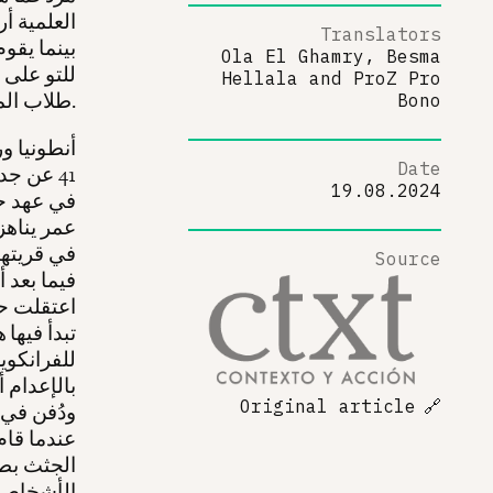
العلمية أر
Translators
Ola El Ghamry, Besma
للتو على 
Hellala
and
ProZ Pro
طلاب المدارس الثانوية الذين يزورون المقبرة مع مدرس التاريخ الخاص بهم.
Bono
أنطونيا و
Date
41 عن جد
19.08.2024
في قريتها
Source
فيما بعد 
اعتقلت حل
تبدأ فيها
للفرانكوية
Original article
🔗
عندما قام
الجثث بطر
الأشخاص ا