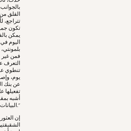
بالجوانب ا
القلق من 
تتراجع، ل
تكون جميع
يمكن بالف
اليوم في 
بلمونتي، 
فمن غير 
التعرف عل
تنطوي علي
يوم، وإصد
عن بنك ال
أشبه بمقب
البيانات الوراثية."
إن العثور
الشقيقتين