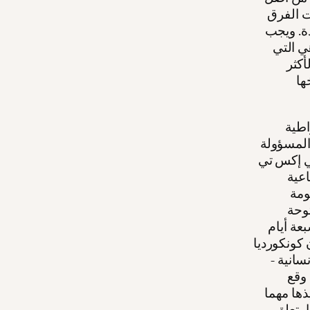
جت الفرق
حوالي 150 مقبرة موجودة. ويجب
هي التي
لأكثر
ها
اطية
 المسؤولة
تي إكس تي
اعية
حكومة
توحة
ًا موقعًا، قبل سبعة أيام
 كونكورديا
سانية -
 وقع
ذها مهما
 يتعلق