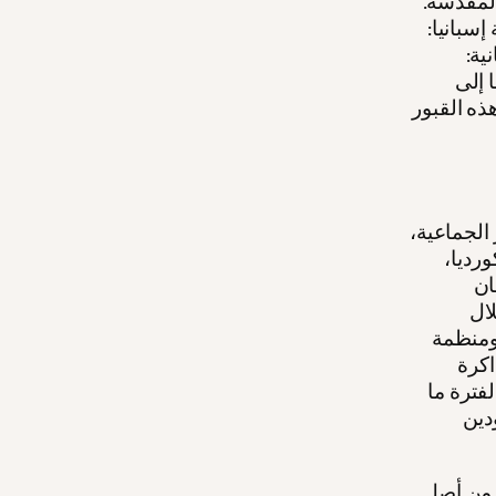
500 متر من الأرض المقدسة.
بقية إسبانيا:
ية:
 إلى
ذه القبور
الجماعية،
رديا،
ان
لال
 ومنظمة
اكرة
لفترة ما
ودين
اً: "لقد اقتربنا من استخراج 1500 ضحية من أصل