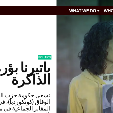
WHAT WE DO
WHO
POLITICS
باتيرنا بؤ
الذاكرة
تسعى حكومة حزب ال
الوفاق (كونكورديا)، 
المقابر الجماعية في م