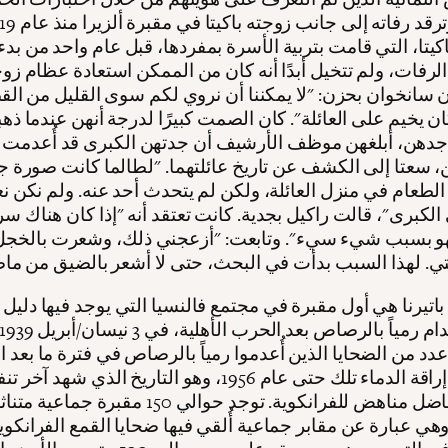
كيتا، التي قامت بتربية الأسرة بمفردها، قبل عام واحد من بدء
لرفات، ولم تتخيل أبدًا أنه كان من الممكن استعادة عظام زو
 سانخوان بحزن: "لا يمكننا أن نروي لكم سوى القليل من ال
 يخيم على العائلة". كان الصمت كبيرًا لدرجة أنهن عندما ذه
هن، أبلغهن موظف الأرشيف أن جدتهن الكبرى قد أُعدمت أيض
، سعتا إلى الكشف عن تاريخ عائلتهما. "لطالما كانت صورة ج
لطعام في منزل العائلة، ولكن لم يتحدث أحد عنه. ولم نكن نع
لكبرى"، قالت راكيل بجدية. كانت تعتقد أنه "إذا كان هناك س
هو بسبب شيء سيء". وتابعت: "أزعجني ذلك، وشعرت بالخجل
باتيرنا هي أول مقبرة في مجتمع فالنسيا التي يوجد فيها دليل 
 عدد من الضحايا الذين أُعدموا رمياً بالرصاص في فترة ما بعد 
استمرت إراقة الدماء تلك حتى عام 1956، وهو التاريخ الذي شه
إعدام لمناضل مناهض للفرانكوية. توجد حوالي 150 مقبر
وهي عبارة عن مقابر جماعية أُلقي فيها ضحايا القمع الفرانكوية