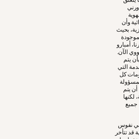
اورني
هوية
ثية وأن
زية، بحيث
لموجودة
ا، أمبارو
وي الآن.
ن يتم
دمة التي
ومات كل
لمسؤولة
أن يتم
 100 مقبرة جماعية، لكنها
 جميع
 في نفوس
 قد تتأخر