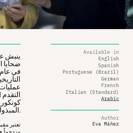
Available in
ينبش علم
English
ضحايا ا
Spanish
Portuguese (Brazil)
التاريخي
German
عمليات 
French
Italian (Standard)
التقدم 
Arabic
كونكورد
المبذولة لتكريم الضحايا وتحديد هويتهم.
Author
Eva Máñez
تعتبر مقبر
مزدحماً ه