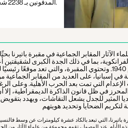
المدفونين بـ 2238 شخصًا.
اء الآثار المقابر الجماعية في مقبرة باتيرنا بحثً
لفرانكوية، بما في ذلك الجدة الكبرى لشقيقتين 
في عام 1940. وتحتوي المقبرة، والتي تعد موقعًا رئيسيً
ة في إسبانيا، على العديد من المقابر الجماعية م
الإعدام التي تمت بعد الحرب الأهلية. وعلى الر
المحرز في ظل قانون الذاكرة الديمقراطية، إلا أ
يا المثير للجدل يشعل النقاشات، ويهدد بتقويض 
ة باتيرنا، التي تبعد بالكاد عشرة كيلومترات عن وسط فالنسيا، 
ذه الأيام. عند الوصول، تقوم مجموعة من علماء الآثار من الج