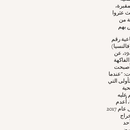
مقبرة،
ن علماء الآثار بنبش المقبرة الجماعية رقم 41 حيث عثروا
ة من
اعية رقم
فالنسيا)
في عهد حكومة الجمهورية، وأعدمت في باتيرنا في 11 سبتمبر/ أيلول 1940، عن
 الفاكهة
 أصبحت
: "عندما
أولى التي
حية
 عليه
ن الثاني 1940، عندما كان عمره 27 عامًا، أُعدم
ودُفن في المقبرة الجماعية رقم 113 مع 50 ضحية أخرى. وبقي هناك حتى عام 2017
خراج
حد
حمض