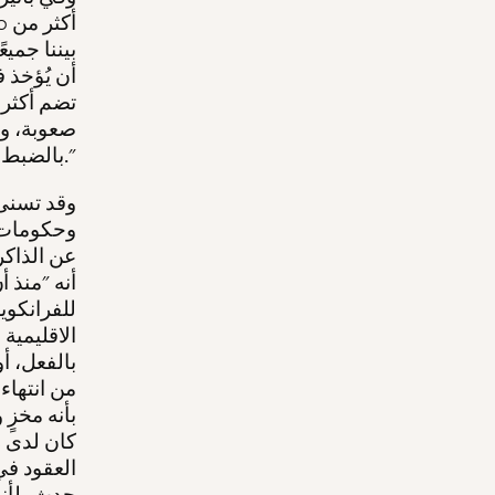
أن يُؤخذ ف
صعوبة، وهي
بالضبط."
وقد تسنى 
وحكومات ا
عن الذاكر
أنه "منذ 
الاقليمية 
من انتهاء
بأنه مخزٍ 
كان لدى ر
العقود في
حدث، لأنها