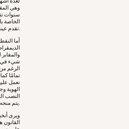
لعدة أشهر
سنوات تقري
تقدم عينة الحمض النووي على نتائج إيجابية.
أما النقط
الديمقراطي
والمقابر 
شيء في ال
الرغم من ا
تمامًا كما
الهوية وج
النصب الت
يتم منحه بعد شهادة الانتهاء النهائي وتسليمه إلى مجلس المدينة.
ويرى أنخي