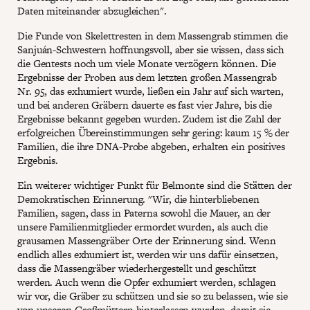
Daten miteinander abzugleichen".
Die Funde von Skelettresten in dem Massengrab stimmen die
Sanjuán-Schwestern hoffnungsvoll, aber sie wissen, dass sich
die Gentests noch um viele Monate verzögern können. Die
Ergebnisse der Proben aus dem letzten großen Massengrab
Nr. 95, das exhumiert wurde, ließen ein Jahr auf sich warten,
und bei anderen Gräbern dauerte es fast vier Jahre, bis die
Ergebnisse bekannt gegeben wurden. Zudem ist die Zahl der
erfolgreichen Übereinstimmungen sehr gering: kaum 15 % der
Familien, die ihre DNA-Probe abgeben, erhalten ein positives
Ergebnis.
Ein weiterer wichtiger Punkt für Belmonte sind die Stätten der
Demokratischen Erinnerung. "Wir, die hinterbliebenen
Familien, sagen, dass in Paterna sowohl die Mauer, an der
unsere Familienmitglieder ermordet wurden, als auch die
grausamen Massengräber Orte der Erinnerung sind. Wenn
endlich alles exhumiert ist, werden wir uns dafür einsetzen,
dass die Massengräber wiederhergestellt und geschützt
werden. Auch wenn die Opfer exhumiert werden, schlagen
wir vor, die Gräber zu schützen und sie so zu belassen, wie sie
von unseren Großmüttern hinterlassen wurden, damit sie