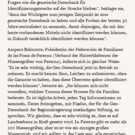
Fragen wie die genetische Datenbank für
Identifizierungszwecke auf der Strecke bleiben", beklagte sie,
"denn das Wichtigste zum jetzigen Zeitpunkt ist eine
genetische Datenbank zu haben und alle Proben der letzten 30
Jahre zentralisiert zu sammeln, damit diejenigen, die mit den
heute vorhandenen Mitteln nicht identifiziert werden können,
in Zukunft tatsächlich identifiziert werden können".
Amparo Belmonte, Präsidentin der Federación de Familiares
de las Fosas de Paterna (Verband der Hinterbliebenen der
Massengräber von Paterna), äußerte sich in gleicher Weise.
"Es ist sehr wichtig, die Gen-Datenbank jetzt in Betrieb zu
nehmen. Es macht keinen Sinn, Leichen zu exhumieren, ohne
die Garantie zu haben, dass diese Überreste später identifiziert
werden können", betonte sie. „Sie können sich nicht
vorstellen, welches Trauma dieser Prozess für die Familien
bedeutet. Es ist tägliche Arbeit, jeden Tag Informationen zu
sammeln, Daten freizugeben, mit Fisabio, der für die Gen-
Datenbank der Regionalregierung zuständigen Stiftung, zu
sprechen. Wir glauben, dass es sehr wichtig ist, dass es auf
Landesebene in Kraft gesetzt wird. In Paterna gibt es mehr als
100 Massengräber, aber es ist wie ein einziges großes
Massengrab, und wir sollten in der Lage sein, alle genetischen