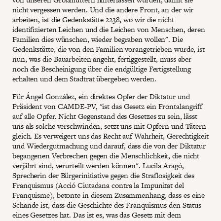
nicht vergessen werden. Und die andere Front, an der wir
arbeiten, ist die Gedenkstätte 2238, wo wir die nicht
identifizierten Leichen und die Leichen von Menschen, deren
Familien dies wünschen, wieder begraben wollen". Die
Gedenkstätte, die von den Familien vorangetrieben wurde, ist
nun, was die Bauarbeiten angeht, fertiggestellt, muss aber
noch die Bescheinigung über die endgültige Fertigstellung
erhalten und dem Stadtrat übergeben werden.
Für Ángel González, ein direktes Opfer der Diktatur und
Präsident von CAMDE-PV, "ist das Gesetz ein Frontalangriff
auf alle Opfer. Nicht Gegenstand des Gesetzes zu sein, lässt
uns als solche verschwinden, setzt uns mit Opfern und Tätern
gleich. Es verweigert uns das Recht auf Wahrheit, Gerechtigkeit
und Wiedergutmachung und darauf, dass die von der Diktatur
begangenen Verbrechen gegen die Menschlichkeit, die nicht
verjährt sind, verurteilt werden können". Lucila Aragó,
Sprecherin der Bürgerinitiative gegen die Straflosigkeit des
Franquismus (Acció Ciutadana contra la Impunitat del
Franquisme), betonte in diesem Zusammenhang, dass es eine
Schande ist, dass die Geschichte des Franquismus den Status
eines Gesetzes hat. Das ist es, was das Gesetz mit dem