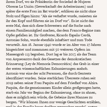
ihrem Dorf, wo sie Präsidentin der Sociedad de Mujeres
Obreras La Unión (Gewerkschaft der Arbeiterinnen) und
später die erste Frau im Rat wurde", erklären sie nicht ohne
Stolz und fügen hinzu: "Als sie verhaftet wurde, rasierten sie
ihr den Kopf und führten sie im Dorf vor". Es ist nicht das
erste Mal, dass sich diese Schwestern auf die Suche nach
einem Familienmitglied machen, das dem Franco-Regime zum
Opfer gefallen ist. Ihr Großvater, Ricardo España Cerdá,
Antonias Sohn, wurde ebenfalls inhaftiert und zum Tode
verurteilt. Am 18. Januar 1940 wurde er im Alter von 27 Jahren
hingerichtet und zusammen mit 50 weiteren Opfern im
Massengrab 113 begraben. Dort lag er bis 2017, als das Team
von Arqueoantro dank des Gesetzes der demokratischen
Erinnerung (Ley de Memoria Democrática) das Grab in einer
der ersten wissenschaftlichen Exhumierungen aushob.
Antonio war eine der acht Personen, die durch Gentests
identifiziert wurden. Seine sterblichen Überreste ruhen seit
2019 neben seiner Frau Paquita auf dem Friedhof von Alzira.
Paquita, die die gemeinsamen Kinder allein großgezogen hatte,
starb ein Jahr vor Beginn der Exhumierung, ohne zu ahnen,
dass es möglich sein würde, die Gebeine ihres Mannes zu
bergen. "Wir können Ihnen nur wenige Geschichten erzählen,
weil in der Familie kaum darüber gesprochen wurde", sagten