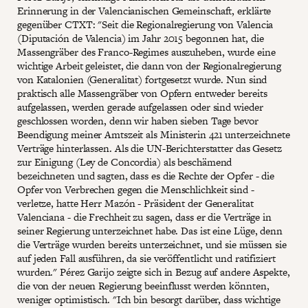
Erinnerung in der Valencianischen Gemeinschaft, erklärte
gegenüber CTXT: "Seit die Regionalregierung von Valencia
(Diputación de Valencia) im Jahr 2015 begonnen hat, die
Massengräber des Franco-Regimes auszuheben, wurde eine
wichtige Arbeit geleistet, die dann von der Regionalregierung
von Katalonien (Generalitat) fortgesetzt wurde. Nun sind
praktisch alle Massengräber von Opfern entweder bereits
aufgelassen, werden gerade aufgelassen oder sind wieder
geschlossen worden, denn wir haben sieben Tage bevor
Beendigung meiner Amtszeit als Ministerin 421 unterzeichnete
Verträge hinterlassen. Als die UN-Berichterstatter das Gesetz
zur Einigung (Ley de Concordia) als beschämend
bezeichneten und sagten, dass es die Rechte der Opfer - die
Opfer von Verbrechen gegen die Menschlichkeit sind -
verletze, hatte Herr Mazón - Präsident der Generalitat
Valenciana - die Frechheit zu sagen, dass er die Verträge in
seiner Regierung unterzeichnet habe. Das ist eine Lüge, denn
die Verträge wurden bereits unterzeichnet, und sie müssen sie
auf jeden Fall ausführen, da sie veröffentlicht und ratifiziert
wurden." Pérez Garijo zeigte sich in Bezug auf andere Aspekte,
die von der neuen Regierung beeinflusst werden könnten,
weniger optimistisch. "Ich bin besorgt darüber, dass wichtige