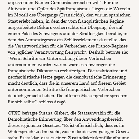
unpassenden Namen Concordia erreichen will". Für die
Aktivistin und Opfer des Spätfranquismus "liegen die Wurzeln
im Modell des Übergangs (Transición), den wir im spanischen
Staat erlebt haben, in dem der vom franquistischen Regime
ausgearbeitete Diskurs vorherrschte, ein Übergang, der auf
einem Pakt des Schweigens und der Straflosigkeit beruhte, in
dem das Amnestiegesetz ein Schlüsselelement darstellte, das
die Verantwortlichen für die Verbrechen des Franco-Regimes
von jeglicher Verantwortung freisprach". Deshalb betonte sie:
"Wenn Schritte zur Untersuchung dieser Verbrechen
unternommen worden wären, wäre es schwieriger, die
franquistische Diktatur zu rechtfertigen. Die reaktionäre und
neofaschistische Hetze gegen die demokratische Erinnerung
macht deutlich, dass die in unserem Land auf diesem Gebiet
unternommenen Schritte die franquistischen Verbrechen
deutlich gemacht haben. Die offenen Massengräber sprechen
für sich selbst", schloss Aragó.
CTXT befragte Susana Gisbert, die Staatsanwältin für die
Demokratische Erinnerung, über den Anwendungsbereich
dieses regionalen Gesetzes. "Es ist offensichtlich, dass es im
Widerspruch zu dem steht, was im landesweit gültigen Gesetz
steht. Es ist klar, dass es einen Zuständigkeitskonflikt gibt und