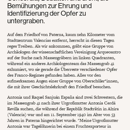
Bemühungen zur Ehrung und
Identifizierung der Opfer zu
untergraben.
Auf dem Friedhof von Paterna, kaum zehn Kilometer vom
Stadtzentrum Valencias entfernt, herrscht in diesen Tagen
reges Treiben. Als wir ankommen, gräbt eine Gruppe von
Archäologen der wissenschaftlichen Vereinigung Arqueoantro
auf der Suche nach Massengräbern im linken Quadranten,
während ein anderes Archäologenteam das Massengrab 41
exhumiert, wo sie gerade die Überreste verschiedener Opfer
des Franco-Regimes gefunden haben. Alles vor den
aufmerksamen Augen einer Gruppe von Oberschüler*innen,
die mit ihrer Geschichtslehrkraft den Friedhof besuchen.
Antonia und Raquel Sanjuán España sind zwei Schwestern, die
im Massengrab 41 nach ihrer Urgroßmutter Antonia Cerdá
Revilla suchen, die während der Republik Stadträtin in Alzira
(Valencia) war und am 11. September 1940 im Alter von 53
Jahren in Paterna hingerichtet wurde. "Meine Urgroßmutter
Antonia war Tagelöhnerin bei einem Fruchtexporteur in