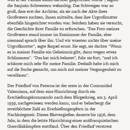
die Sanjuán-Schwestern wehmütig. Das Schweigen war so
groß, dass erst der Archivar, als sie nach der Akte ihres
Großvaters suchten, ihnen mitteilte, dass ihre Urgroßmutter
ebenfalls hingerichtet worden war. Seitdem haben sie versucht,
die Geschichte ihrer Familie zu erforschen. "Das Foto meines
Großvaters stand immer im Esszimmer der Familie, aber
niemand sprach über ihn. Und wir wussten nichts über meine
Urgroßmutter", sagte Raquel ernst. Sie sagt, sie dachte: "Wenn
es in meiner Familie ein Geheimnis gibt, dann wegen etwas
Schlimmem". "Das hat mich belastet", fuhr sie fort, "und ich
schämte mich sehr für meine Familie. Deshalb habe ich mich
auf die Suche gemacht, um mich mit meiner Vergangenheit zu
versöhnen".
Der Friedhof von Paterna ist der erste in der Comunidad
Valenciana, auf dem eine Hinrichtung durch ein
Erschießungskommando nach dem Bürgerkrieg, am 3. April
1939, nachgewiesen werden kann, und er beherbergt die
zweithöchste Zahl an Erschießungsopfern in der
Nachkriegszeit. Dieses Blutvergießen dauerte bis 1956, dem
Jahr, in dem die letzte Hinrichtung eines antifranquistischen
Guerrillakämpfers stattfand. Über den Friedhof verstreut