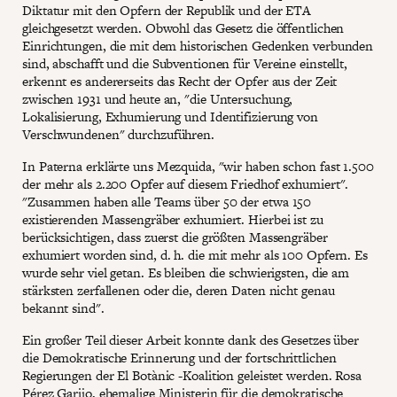
Diktatur mit den Opfern der Republik und der ETA
gleichgesetzt werden. Obwohl das Gesetz die öffentlichen
Einrichtungen, die mit dem historischen Gedenken verbunden
sind, abschafft und die Subventionen für Vereine einstellt,
erkennt es andererseits das Recht der Opfer aus der Zeit
zwischen 1931 und heute an, "die Untersuchung,
Lokalisierung, Exhumierung und Identifizierung von
Verschwundenen" durchzuführen.
In Paterna erklärte uns Mezquida, "wir haben schon fast 1.500
der mehr als 2.200 Opfer auf diesem Friedhof exhumiert".
"Zusammen haben alle Teams über 50 der etwa 150
existierenden Massengräber exhumiert. Hierbei ist zu
berücksichtigen, dass zuerst die größten Massengräber
exhumiert worden sind, d. h. die mit mehr als 100 Opfern. Es
wurde sehr viel getan. Es bleiben die schwierigsten, die am
stärksten zerfallenen oder die, deren Daten nicht genau
bekannt sind".
Ein großer Teil dieser Arbeit konnte dank des Gesetzes über
die Demokratische Erinnerung und der fortschrittlichen
Regierungen der El Botànic -Koalition geleistet werden. Rosa
Pérez Garijo, ehemalige Ministerin für die demokratische