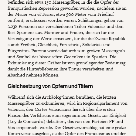
befinden sich etwa 150 Massengräber, in die die Opfer der
franquistischen Repression geworfen wurden, nachdem sie an
der Mauer von el Terrer, etwa 500 Meter vom Friedhof
entfernt, erschossen worden waren. Schätzungen gehen von
2.238 Personen aus verschiedenen Teilen Valencias und dem
Rest Spaniens aus. Männer und Frauen, die sich für die
Verteidigung der Werte einsetzen, für die die Zweite Republik
stand: Freiheit, Gleichheit, Fortschritt, Solidarität und
Bürgersinn. Paterna wurde dadurch zum großen Massengrab
und Symbol des historischen Gedenkens in Spanien. Die
Exhumierung dieser Gräber ist von grundlegender Bedeutung,
damit die Hinterbliebenen ihre Trauer verarbeiten und
Abschied nehmen können.
Gleichsetzung von Opfern und Tätern
Während sich die Archäolog*innen bemühen, die letzten
Massengräber zu exhumieren, wird im Regionalparlament von
Valencia, den Cortes Valencianas harsch über die ersten
Phasen des Verfahrens zum sogenannten Gesetz zur Einigkeit
(Ley de Concordia) debattiert, das von den Parteien PP und
Vox eingebracht wurde. Der Gesetzesvorschlag hat eine große
Kontroverse ausgelöst, da die Opfer des Franquismus und der