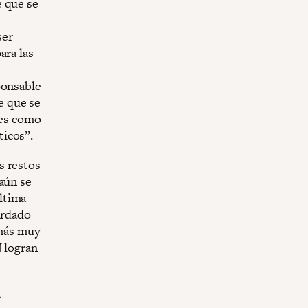
e que se
ser
ara las
ponsable
e que se
 es como
ticos”.
s restos
aún se
ltima
ardado
emás muy
N logran
a