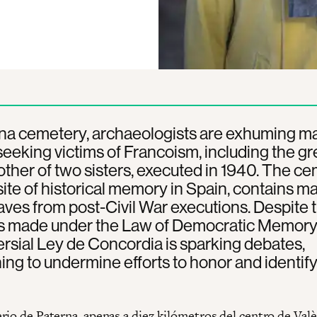
rna cemetery, archaeologists are exhuming m
seeking victims of Francoism, including the gr
her of two sisters, executed in 1940. The ce
site of historical memory in Spain, contains m
ves from post-Civil War executions. Despite 
s made under the Law of Democratic Memory,
rsial Ley de Concordia is sparking debates,
ing to undermine efforts to honor and identif
rio de Paterna, apenas a diez kilómetros del centro de Valè