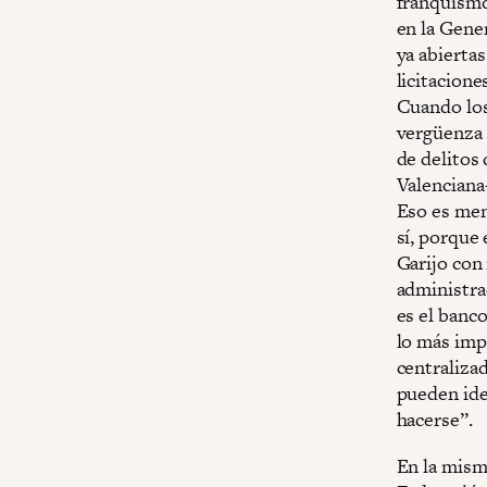
franquismo
en la Gener
ya abierta
licitacione
Cuando los
vergüenza 
de delitos
Valenciana–
Eso es ment
sí, porque
Garijo con
administra
es el banc
lo más imp
centraliza
pueden iden
hacerse”.
En la mism