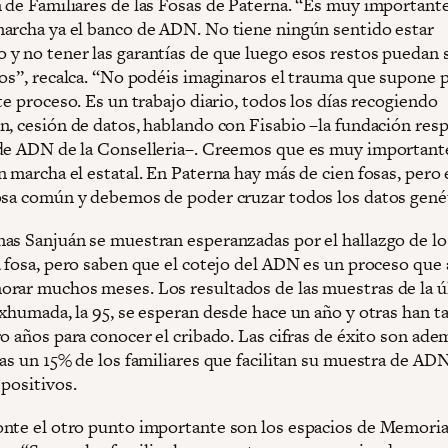
 de Familiares de las Fosas de Paterna. “Es muy important
archa ya el banco de ADN. No tiene ningún sentido estar
y no tener las garantías de que luego esos restos puedan 
dos”, recalca. “No podéis imaginaros el trauma que supone p
te proceso. Es un trabajo diario, todos los días recogiendo
n, cesión de datos, hablando con Fisabio –la fundación res
de ADN de la Conselleria–. Creemos que es muy important
n marcha el estatal. En Paterna hay más de cien fosas, pero
osa común y debemos de poder cruzar todos los datos gené
as Sanjuán se muestran esperanzadas por el hallazgo de lo
a fosa, pero saben que el cotejo del ADN es un proceso que 
rar muchos meses. Los resultados de las muestras de la ú
exhumada, la 95, se esperan desde hace un año y otras han t
ro años para conocer el cribado. Las cifras de éxito son ad
nas un 15% de los familiares que facilitan su muestra de AD
 positivos.
nte el otro punto importante son los espacios de Memori