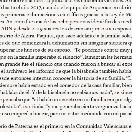
enterrado en la fosa 113 junto a otras cincuenta víctimas. All
 hasta el año 2017, cuando el equipo de Arqueoantro abrió 
las primeras exhumaciones científicas gracias a la Ley de 
a. Antonio fue una de las ocho personas identificadas medi
 ADN y desde 2019 sus restos descansan junto a su esposa
terio de Alzira. Paquita, que sacó adelante a la familia sola
es de que comenzara la exhumación sin imaginar siquiera q
cuperar los huesos de su esposo. “Te podemos contar muy 
ue en la familia imperaba el silencio”, lamentan las herman
an grande fue el silencio que cuando fueron a buscar el exp
 el archivero les informó de que la bisabuela también había
esde entonces intentan conocer la historia de su familia. “L
iempre había estado en el comedor de la casa familiar, bien
hablaba de él. Y de la bisabuela no sabíamos nada”, se sinc
 pensaba que “si había un secreto en mi familia era por alg
lestaba”, continúa, “y me generaba cierta vergüenza hacia
or eso empecé a buscar, para no estar incómoda con mi pasa
rio de Paterna es el primero en la Comunidad Valenciana e