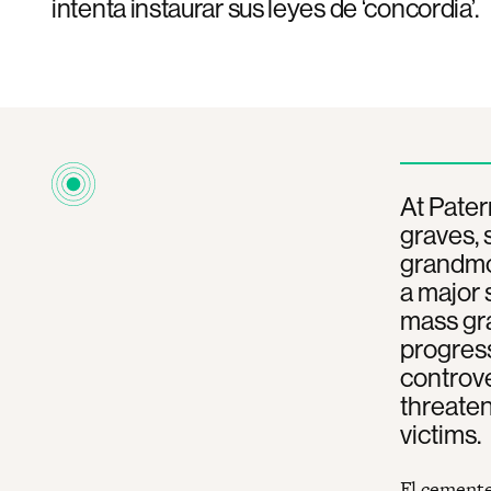
intenta instaurar sus leyes de ‘concordia’.
At Pate
graves, 
grandmot
a major 
mass gra
progres
controve
threaten
victims.
El cemente