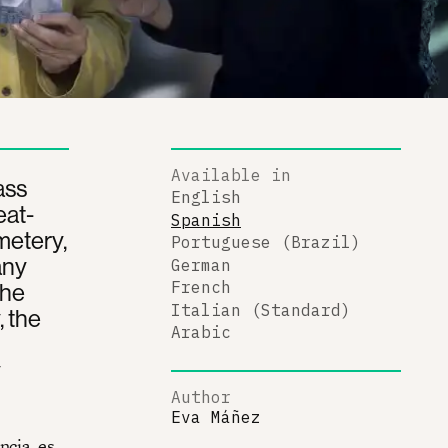
Available in
ass
English
eat-
Spanish
metery,
Portuguese (Brazil)
any
German
the
French
Italian (Standard)
 the
Arabic
y
Author
Eva Máñez
ncia, es