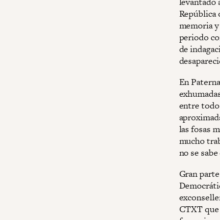
levantado a
República 
memoria y 
periodo co
de indagaci
desapareci
En Paterna
exhumadas 
entre todo
aproximada
las fosas 
mucho traba
no se sabe
Gran parte 
Democrátic
exconselle
CTXT que “