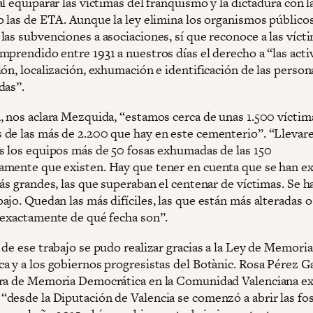
l equiparar las víctimas del franquismo y la dictadura con la
o las de ETA. Aunque la ley elimina los organismos público
las subvenciones a asociaciones, sí que reconoce a las víct
mprendido entre 1931 a nuestros días el derecho a “las acti
ón, localización, exhumación e identificación de las person
das”.
, nos aclara Mezquida, “estamos cerca de unas 1.500 víctim
de las más de 2.200 que hay en este cementerio”. “Lleva
s los equipos más de 50 fosas exhumadas de las 150
mente que existen. Hay que tener en cuenta que se han 
más grandes, las que superaban el centenar de víctimas. Se 
jo. Quedan las más difíciles, las que están más alteradas o
 exactamente de qué fecha son”.
de ese trabajo se pudo realizar gracias a la Ley de Memoria
a y a los gobiernos progresistas del Botànic. Rosa Pérez Ga
ra de Memoria Democrática en la Comunidad Valenciana exp
desde la Diputación de Valencia se comenzó a abrir las fos