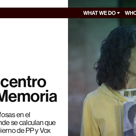
WHAT WE DO
WHO
icentro
a Memoria
osas en el
nde se calculan que
ierno de PP y Vox