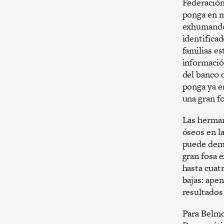
Federación
ponga en m
exhumando 
identifica
familias es
informació
del banco 
ponga ya e
una gran f
Las herman
óseos en l
puede demo
gran fosa 
hasta cuat
bajas: ape
resultados
Para Belmo