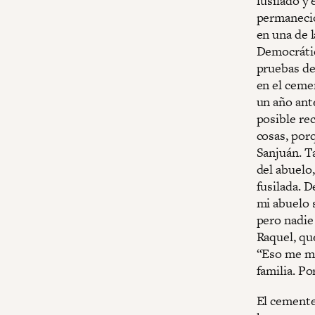
fusilado y 
permaneció
en una de 
Democrátic
pruebas de
en el cemen
un año ant
posible re
cosas, porq
Sanjuán. T
del abuelo,
fusilada. D
mi abuelo s
pero nadie 
Raquel, que
“Eso me mo
familia. P
El cemente