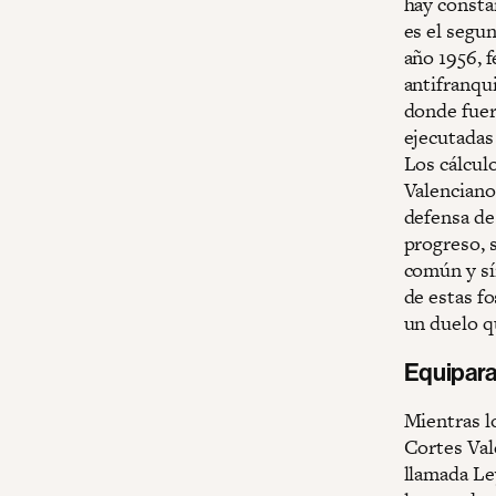
hay constan
es el segun
año 1956, f
antifranqu
donde fuer
ejecutadas
Los cálculo
Valenciano
defensa de 
progreso, s
común y sí
de estas f
un duelo q
Equipara
Mientras l
Cortes Vale
llamada Le