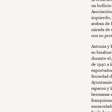
un bullicio
Asociación
izquierdo,
acaban de h
mirada de 
con su prof
Antonia y 
su bisabuel
durante el 
de 1940 a l
exportadora
Sociedad d
Ayuntamien
raparon y 
hermanas e
franquismo
encarcelad