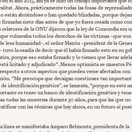
 en el año 2015, ahí ya se hizo un trabajo importante que 
alitat. Ahora, prácticamente todas las fosas de represaliad
s o están abriéndose o han quedado blindadas, porque deja
s firmadas siete días antes de que yo fuera cesada como con
 relatores de la ONU dijeron que la ley de Concordia era u
que vulneraba todos los derechos de las víctimas –que son
 de lesa humanidad–, el señor Mazón –president de la Gener
 tuvo la osadía de decir que él había firmado esto en su go
ira, porque eso estaba firmado y lo tienen que llevar adela
 está licitado y adjudicado”. Menos optimista se muestra P
 respecto a otros aspectos que pueden verse afectados con 
ción. “Me preocupa que decaigan cuestiones tan importan
o de identificación genética”, se lamenta, “porque en este
ortante es tener un banco de identificación genética y tene
das todas las muestras durante 30 años, para que las que no
tificar con las técnicas que hay ahora, en un futuro sí pue
a línea se manifestaba Amparo Belmonte, presidenta de la