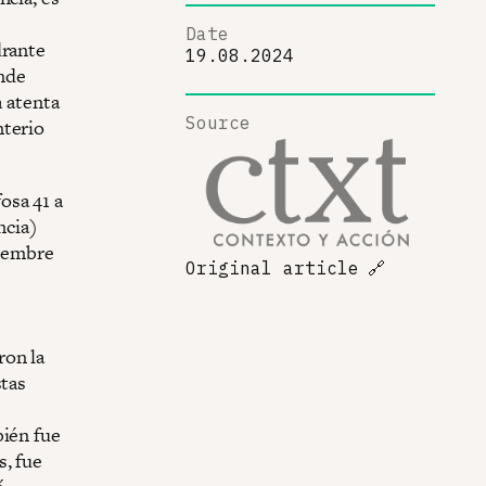
Date
drante
19.08.2024
nde
a atenta
Source
nterio
osa 41 a
ncia)
tiembre
Original article
🔗
ron la
stas
bién fue
s, fue