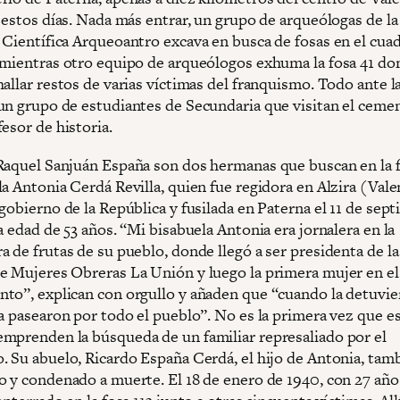
 estos días. Nada más entrar, un grupo de arqueólogas de la
 Científica Arqueoantro excava en busca de fosas en el cua
 mientras otro equipo de arqueólogos exhuma la fosa 41 do
allar restos de varias víctimas del franquismo. Todo ante l
un grupo de estudiantes de Secundaria que visitan el ceme
esor de historia.
Raquel Sanjuán España son dos hermanas que buscan en la f
a Antonia Cerdá Revilla, quien fue regidora en Alzira (Vale
gobierno de la República y fusilada en Paterna el 11 de sep
a edad de 53 años. “Mi bisabuela Antonia era jornalera en la
 de frutas de su pueblo, donde llegó a ser presidenta de la
e Mujeres Obreras La Unión y luego la primera mujer en el
to”, explican con orgullo y añaden que “cuando la detuvie
la pasearon por todo el pueblo”. No es la primera vez que e
mprenden la búsqueda de un familiar represaliado por el
. Su abuelo, Ricardo España Cerdá, el hijo de Antonia, tam
o y condenado a muerte. El 18 de enero de 1940, con 27 año