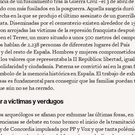
cia de un fusilamiento tras la Guerra Civil –el 3 de abril de
do con más fusilados en la posguerra. Aquella sangría duró 
echa en la que se produjo el último asesinato de un guerrill
ista. Diseminadas por el cementerio existen alrededor de 15
on arrojadas las víctimas de la represión franquista despué
 en el Terrer, un muro situado a unos 500 metros del camp
s hablan de 2.238 personas de diferentes lugares del País
 y del resto de España. Hombres y mujeres comprometidos
los valores que representaba la II República: libertad, igua
olidaridad y ciudadanía. Paterna se convirtió así en la gran 
mbolo de la memoria histórica en España. El trabajo de e
osas es fundamental para conseguir que las familias puedan
ue aún no se ha cerrado.
r a víctimas y verdugos
os arqueólogos se afanan por exhumar las últimas fosas, en 
ncianas se debate en tono bronco el inicio de la tramitació
y de Concordia impulsada por PP y Vox y que tanta polémi