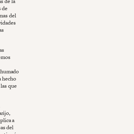
s de la
s de
imas del
vidades
as
as
remos
exhumado
ha hecho
 las que
rijo,
lica a
as del