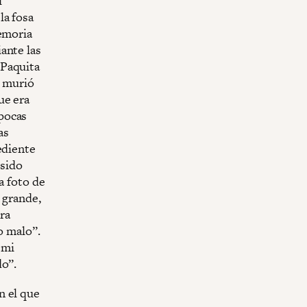
í
la fosa
Memoria
ante las
 Paquita
, murió
ue era
pocas
as
ediente
 sido
a foto de
 grande,
era
o malo”.
 mi
do”.
n el que