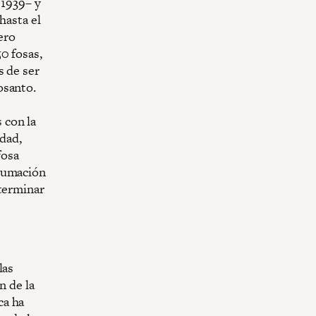
 1939– y
hasta el
ero
0 fosas,
s de ser
osanto.
 con la
ldad,
fosa
xhumación
 terminar
las
n de la
ca ha