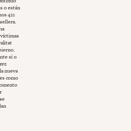
continuó
os o están
mos 421
sellera.
na
 víctimas
alitat
bierno.
nte sí o
érez
la nueva
tes como
 momento
r
 se
dan