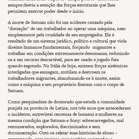
sempre desvia a atenção das forças estruturais que lhes
permitem exercer poder desde o início.
A morte de Satnam não foi um acidente causado pela
"distração" de um trabalhador ao operar uma máquina, nem
simplesmente pela crueldade de seu empregador. Ela é
resultado de um sistema jurídico, político e cultural que viola
direitos humanos fundamentais, forçando migrantes a
trabalhar em condições extremamente desumanas, reduzindo-
os a um recurso descartável, para ser usado e jogado fora
quando esgotado. Na Itália de hoje, existem forças sistêmicas
interligadas que esmagam, mutilam e destroem os
trabalhadores migrantes, abandonando-os à morte, assim
como a máquina e seu proprietário fizeram com o corpo de
Satnam.
Como pesquisadora de doutorado que estuda a comunidade
punjabi na província de Latina, nos três anos que antecederam
o incidente, entrevistei centenas de homens e mulheres na
mesma condição que Satnam e Sony: sobrecarregados, mal
remunerados, explorados, discriminados e sem
documentação. Ouvi-os relatar suas histórias de abuso –
expressando suas queixas, mas também resignados o