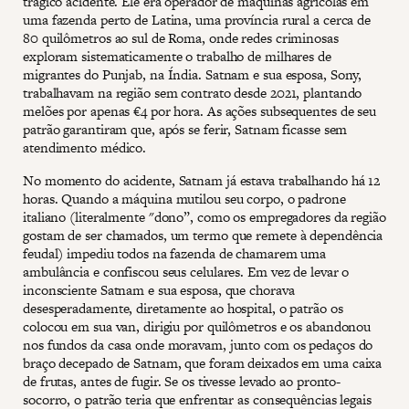
trágico acidente. Ele era operador de máquinas agrícolas em
uma fazenda perto de Latina, uma província rural a cerca de
80 quilômetros ao sul de Roma, onde redes criminosas
exploram sistematicamente o trabalho de milhares de
migrantes do Punjab, na Índia. Satnam e sua esposa, Sony,
trabalhavam na região sem contrato desde 2021, plantando
melões por apenas €4 por hora. As ações subsequentes de seu
patrão garantiram que, após se ferir, Satnam ficasse sem
atendimento médico.
No momento do acidente, Satnam já estava trabalhando há 12
horas. Quando a máquina mutilou seu corpo, o padrone
italiano (literalmente "dono”, como os empregadores da região
gostam de ser chamados, um termo que remete à dependência
feudal) impediu todos na fazenda de chamarem uma
ambulância e confiscou seus celulares. Em vez de levar o
inconsciente Satnam e sua esposa, que chorava
desesperadamente, diretamente ao hospital, o patrão os
colocou em sua van, dirigiu por quilômetros e os abandonou
nos fundos da casa onde moravam, junto com os pedaços do
braço decepado de Satnam, que foram deixados em uma caixa
de frutas, antes de fugir. Se os tivesse levado ao pronto-
socorro, o patrão teria que enfrentar as consequências legais