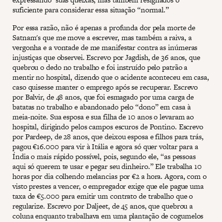
suficiente para considerar essa situação “normal.”
Por essa razão, não é apenas a profunda dor pela morte de
Satnam's que me move a escrever, mas também a raiva, a
vergonha e a vontade de me manifestar contra as inúmeras
injustiças que observei. Escrevo por Jagdish, de 36 anos, que
quebrou o dedo no trabalho e foi instruído pelo patrão a
mentir no hospital, dizendo que o acidente aconteceu em casa,
caso quisesse manter o emprego após se recuperar. Escrevo
por Balvir, de 48 anos, que foi esmagado por uma carga de
batatas no trabalho e abandonado pelo “dono” em casa à
meia-noite. Sua esposa e sua filha de 10 anos o levaram ao
hospital, dirigindo pelos campos escuros de Pontino. Escrevo
por Pardeep, de 28 anos, que deixou esposa e filhos para trás,
pagou €16.000 para vir à Itália e agora só quer voltar para a
Índia o mais rápido possível, pois, segundo ele, “as pessoas
aqui só querem te usar e pegar seu dinheiro.” Ele trabalha 10
horas por dia colhendo melancias por €2 a hora. Agora, com o
visto prestes a vencer, o empregador exige que ele pague uma
taxa de €5.000 para emitir um contrato de trabalho que o
regularize. Escrevo por Daljeet, de 45 anos, que quebrou a
coluna enquanto trabalhava em uma plantação de cogumelos