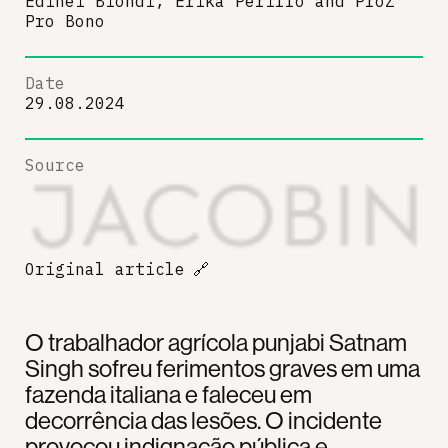
Edinei Biondi, Erika Perillo
and
ProZ
Pro Bono
Date
29.08.2024
Source
Original article
🔗
O trabalhador agrícola punjabi Satnam
Singh sofreu ferimentos graves em uma
fazenda italiana e faleceu em
decorrência das lesões. O incidente
provocou indignação pública e