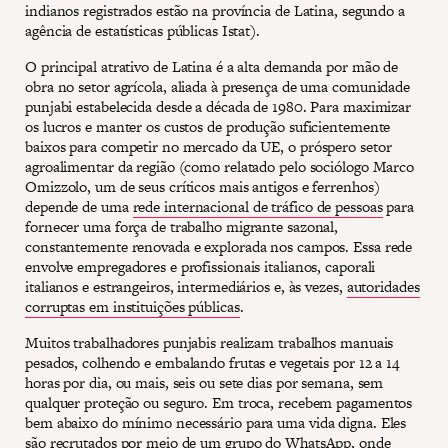
indianos registrados estão na província de Latina, segundo a
agência de estatísticas públicas Istat).
O principal atrativo de Latina é a alta demanda por mão de
obra no setor agrícola, aliada à presença de uma comunidade
punjabi estabelecida desde a década de 1980. Para maximizar
os lucros e manter os custos de produção suficientemente
baixos para competir no mercado da UE, o próspero setor
agroalimentar da região (como relatado pelo sociólogo Marco
Omizzolo, um de seus críticos mais antigos e ferrenhos)
depende de uma
rede internacional de tráfico de pessoas
para
fornecer uma força de trabalho migrante sazonal,
constantemente renovada e explorada nos campos. Essa rede
envolve empregadores e profissionais italianos, caporali
italianos e estrangeiros, intermediários e, às vezes,
autoridades
corruptas em instituições públicas
.
Muitos trabalhadores punjabis realizam trabalhos manuais
pesados, colhendo e embalando frutas e vegetais por 12 a 14
horas por dia, ou mais, seis ou sete dias por semana, sem
qualquer proteção ou seguro. Em troca, recebem pagamentos
bem abaixo do mínimo necessário para uma vida digna. Eles
são recrutados por meio de um grupo do WhatsApp, onde