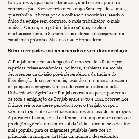
há 10 anos e, após ousar denunciar, ainda espera por uma
compensação. Escrevo pelo meu amigo Sandeep, de 25 anos,
que trabalha 13 horas por dia colhendo abobrinhas, sendo o
único da equipe sem contrato, o mais trabalhador, o mais
amável. Ontem, seu patrão "brincou" que, se ele se
machucasse como o Satnam, seus colegas o despejariam no
canal mais próximo. Mas isso não é brincadeira.
Sobrecarregados, mal remunerados e sem documentação
O Punjab tem sido, ao longo do último século, afetado por
repetidas crises econômicas, políticas, ambientais e sociais,
decorrentes da divisão pós-independência da Índia e da
liberalização de sua economia, levando um número crescente
de punjabis a emigrar. Um
estudo recente
realizado pela
Universidade Agrícola de Punjab constatou que 74 por cento
de toda a emigração de Punjab entre 1990 e 2022 ocorreu nos
últimos seis anos desse período. Hoje, o Punjabi ocupa o
segundo lugar entre os estados indianos em taxa de emigração.
A província Latina, ao sul de Roma – um importante centro de
produção agrícola no centro-sul da Itália – tornou-se o destino
mais popular para os migrantes punjabis (sete dos 10
principais municípios da Itália em número de residentes