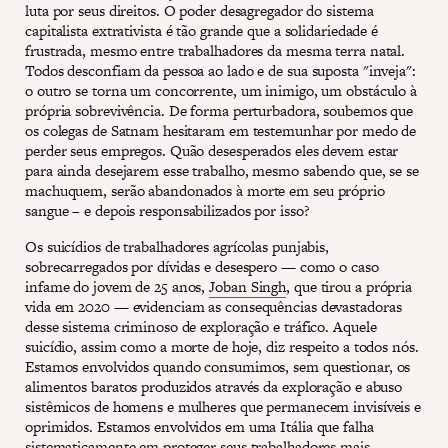
luta por seus direitos. O poder desagregador do sistema
capitalista extrativista é tão grande que a solidariedade é
frustrada, mesmo entre trabalhadores da mesma terra natal.
Todos desconfiam da pessoa ao lado e de sua suposta "inveja":
o outro se torna um concorrente, um inimigo, um obstáculo à
própria sobrevivência. De forma perturbadora, soubemos que
os colegas de Satnam hesitaram em testemunhar por medo de
perder seus empregos. Quão desesperados eles devem estar
para ainda desejarem esse trabalho, mesmo sabendo que, se se
machuquem, serão abandonados à morte em seu próprio
sangue – e depois responsabilizados por isso?
Os suicídios de trabalhadores agrícolas punjabis,
sobrecarregados por dívidas e desespero — como o caso
infame do jovem de 25 anos,
Joban Singh
, que tirou a própria
vida em 2020 — evidenciam as consequências devastadoras
desse sistema criminoso de exploração e tráfico. Aquele
suicídio, assim como a morte de hoje, diz respeito a todos nós.
Estamos envolvidos quando consumimos, sem questionar, os
alimentos baratos produzidos através da exploração e abuso
sistêmicos de homens e mulheres que permanecem invisíveis e
oprimidos. Estamos envolvidos em uma Itália que falha
sistematicamente em proteger seus trabalhadores mais