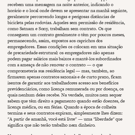
recebem uma mensagem na noite anterior, indicando o
horário e o local onde devem se apresentar na manhã seguinte,
geralmente percorrendo longas e perigosas distâncias de
bicicleta pelas rodovias. Aqueles sem permissão de residência,
como Satnam e Sony, trabalham sem contrato. Os que
conseguem um contrato geralmente o têm por poucos meses,
permanecendo, assim, expostos aos caprichos dos
empregadores. Essas condições os colocam em uma situação
de precariedade estrutural: os empregadores não apenas
podem pagar salários mais baixos e mantê-los subordinados
com a ameaça de não renovar o contrato — o que
comprometeria sua residência legal — mas, também, ao
firmarem apenas contratos sazonais e de curto prazo, ficam
isentos de garantir aos trabalhadores acesso aos benefícios
previdenciários, como licença remunerada ou por doença, os
quais nenhum deles recebe. Na verdade, muitos nem sequer
sabem que têm direito a pagamento quando estão doentes, de
licença médica, ou em férias. Quando a época de colheita
termina e seus contratos expiram, simplesmente lhes dizem:
"A partir de amanhã, você está livre" — uma "liberdade" que
significa que não terão trabalho nem dinheiro.