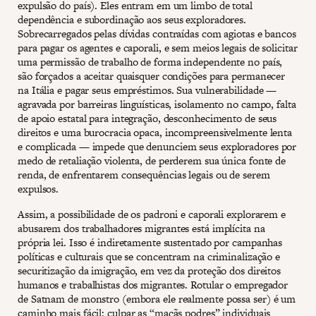
expulsão do país). Eles entram em um limbo de total
dependência e subordinação aos seus exploradores.
Sobrecarregados pelas dívidas contraídas com agiotas e bancos
para pagar os agentes e caporali, e sem meios legais de solicitar
uma permissão de trabalho de forma independente no país,
são forçados a aceitar quaisquer condições para permanecer
na Itália e pagar seus empréstimos. Sua vulnerabilidade —
agravada por barreiras linguísticas, isolamento no campo, falta
de apoio estatal para integração, desconhecimento de seus
direitos e uma burocracia opaca, incompreensivelmente lenta
e complicada — impede que denunciem seus exploradores por
medo de retaliação violenta, de perderem sua única fonte de
renda, de enfrentarem consequências legais ou de serem
expulsos.
Assim, a possibilidade de os padroni e caporali explorarem e
abusarem dos trabalhadores migrantes está implícita na
própria lei. Isso é indiretamente sustentado por campanhas
políticas e culturais que se concentram na criminalização e
securitização da imigração, em vez da proteção dos direitos
humanos e trabalhistas dos migrantes. Rotular o empregador
de Satnam de monstro (embora ele realmente possa ser) é um
caminho mais fácil: culpar as “maçãs podres” individuais