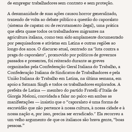
de empregar trabalhadores sem contrato e sem proteção.
A desumanidade de suas ações causou horror generalizado,
trazendo de volta ao debate público a questão do caporalato
(sistema de capataz ou de recrutamento ilegal), uma prática
que afeta quase todos os trabalhadores migrantes na
agricultura italiana, como tem sido amplamente documentado
por pesquisadores e ativistas em Latina e outras regiões ao
longo dos anos. O discurso atual, centrado na "luta contra a
praga do caporalato", promovido por políticos de governos
passados e presentes, foi reiterado durante as greves
organizadas pela Confederação Geral Italiana do Trabalho, a
Confederação Italiana de Sindicatos de Trabalhadores e pela
União Italiana do Trabalho em Latina, na última semana, em
apoio a Satnam Singh e todos os trabalhadores explorados. A
prefeita de Latina — membro do partido Fratelli d’Italia de
Giorgia Meloni, convidada a falar no palco em ambas as
manifestações — insistiu que o “caporalato é uma forma de
escravidão que não pertence à nossa cultura, à nossa cidade e à
nossa nação e, por isso, precisa ser erradicado." Ela recorreu a
um velho argumento de que os italianos são brava gente, “boas
pessoas.”