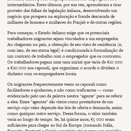
intermediários. Estes últimos, por sua vez, aprenderam a tirar
proveito das falhas da legislação italiana, desenvolvendo um
negócio que prospera na exploração e fraude descarada de
milhares de homens e mulheres do Punjab e de outras regiões.
Para começar, o Estado italiano exige que os potenciais
trabalhadores migrantes sejam vinculados a um empregador.
Ao chegarem no país, a obtenção de seu visto de residência (e,
com isso, de seu status legal) é condicionada à formalização de
um contrato de trabalho com o empregador que os contratou.
Os trabalhadores pagam uma taxa inicial que varia de €10 000
a €20 000 aos caporali, que organizam o acordo e dividem o
dinheiro com os empregadores locais.
Os migrantes frequentemente veem os caporali como
facilitadores e ajudantes, e não como traficantes — como
evidenciado pelo uso da palavra neutra "agente" para se referir
a eles. Esses "agentes" são vistos como prestadores de um
serviço cujo valor depende das leis de oferta e demanda, assim
como qualquer outro serviço. Dessa forma, o valor também
varia ao longo do tempo. Se, há quinze anos, €5 000 eram
suficientes para chegar ao Sul da Europa (tornando Itália,
Espanha, Portugal e Grécia acessíveis até mesmo aos punjabis