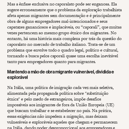
Mas a ênfase exclusiva no caporalato pode ser enganosa. Ela
sugere erroneamente que o problema da exploração trabalhista
afeta apenas migrantes sem documentação e é principalmente
obra de alguns empregadores mal-intencionados e seus
capatazes gananciosos e implacáveis, ou “caporali”, que muitas
vezes pertencem ao mesmo grupo étnico dos migrantes. No
entanto, há uma história mais complexa por trás da questão do
caporalato no mercado de trabalho italiano. Trata-se de um
problema que envolve todo o quadro legal, político e cultural,
tornando a busca pelos caporali quase uma escolha inevitável
tanto para empregadores quanto para migrantes.
Mantendo a mão de obra migrante vulnerável, dividida e
explorável
Na Itália, uma política de imigração cada vez mais seletiva,
alimentada pela propaganda política sobre "substituição
étnica" e pelo medo de estrangeiros, impõe desafios
impossíveis aos imigrantes de fora da União Europeia (UE)
que buscam trabalhar e se estabelecer no país. Na prática,
essas exigências não impedem a migração, mas deixam
vulneráveis e exploráveis aqueles que chegam e permanecem
na Itália, dando poder desproporcional aos empregadores e