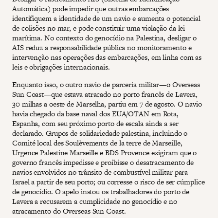
Automática) pode impedir que outras embarcações
identifiquem a identidade de um navio e aumenta o potencial
de colisões no mar, e pode constituir uma violação da lei
marítima. No contexto do genocídio na Palestina, desligar o
AIS reduz a responsabilidade pública no monitoramento e
intervenção nas operações das embarcações, em linha com as
leis e obrigações internacionais.
Enquanto isso, o outro navio de parceria militar—o Overseas
Sun Coast—que estava atracado no porto francês de Lavera,
30 milhas a oeste de Marselha, partiu em 7 de agosto. O navio
havia chegado da base naval dos EUA/OTAN em Rota,
Espanha, com seu próximo porto de escala ainda a ser
declarado. Grupos de solidariedade palestina, incluindo o
Comité local des Soulèvements de la terre de Marseille,
Urgence Palestine Marseille e BDS Provence exigiram que o
governo francês impedisse e proibisse o desatracamento de
navios envolvidos no trânsito de combustível militar para
Israel a partir de seu porto; ou corresse o risco de ser cúmplice
de genocídio. O apelo instou os trabalhadores do porto de
Lavera a recusarem a cumplicidade no genocídio e no
atracamento do Overseas Sun Coast.