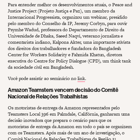
Para entender melhor os desenvolvimentos atuais, o Peace and
Justice Project (Projeto Justiça e Paz), um membro da
Internacional Progressista, organizou um webinar, presidido
pelo membro do Conselho da IP, Jeremy Corbyn, para ouvir
Psymhe Wadud, professora do Departamento de Direito da
Universidade de Dhaka, Saeed Naqvi, veterano jornalista e
comentarista indiano, Kalpona Akter, uma importante ativista
dos direitos dos trabalhadores e fundadora do Bangladesh
Center for Workers Solidarity e Fahmida Khatun, diretora
executiva do Centre for Policy Dialogue (CPD), um think tank
da sociedade civil em Bangladesh.
Você pode assistir ao seminário no
link
.
Amazon Teamsters vencem decisão do Comitê
Nacional de Relações Trabalhistas
Os motoristas de entrega da Amazon representados pelo
Teamsters Local 396 em Palmdale, Califórnia, ganharam uma
decisão inovadora que prepara o cenário para que os
motoristas de entrega da Amazon em todo o país se organizem
com os Teamsters. Após mais de um ano de investigação, o
Comitê Nacional de Relações Trabalhistas da Região 31