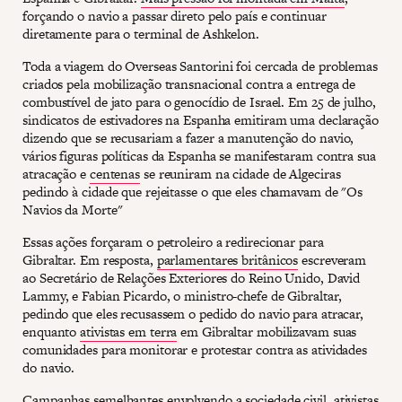
forçando o navio a passar direto pelo país e continuar
diretamente para o terminal de Ashkelon.
Toda a viagem do Overseas Santorini foi cercada de problemas
criados pela mobilização transnacional contra a entrega de
combustível de jato para o genocídio de Israel. Em 25 de julho,
sindicatos de estivadores na Espanha emitiram uma declaração
dizendo que se recusariam a fazer a manutenção do navio,
vários figuras políticas da Espanha se manifestaram contra sua
atracação e
centenas
se reuniram na cidade de Algeciras
pedindo à cidade que rejeitasse o que eles chamavam de "Os
Navios da Morte"
Essas ações forçaram o petroleiro a redirecionar para
Gibraltar. Em resposta,
parlamentares britânicos
escreveram
ao Secretário de Relações Exteriores do Reino Unido, David
Lammy, e Fabian Picardo, o ministro-chefe de Gibraltar,
pedindo que eles recusassem o pedido do navio para atracar,
enquanto
ativistas em terra
em Gibraltar mobilizavam suas
comunidades para monitorar e protestar contra as atividades
do navio.
Campanhas semelhantes envolvendo a sociedade civil, ativistas