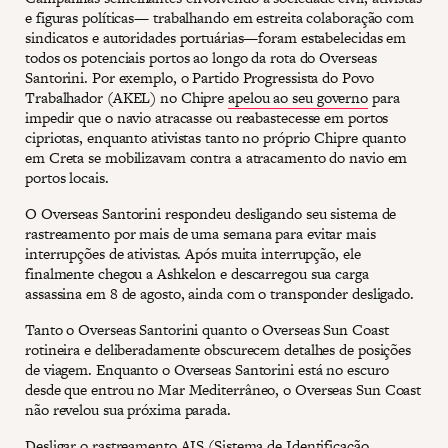
e figuras políticas— trabalhando em estreita colaboração com
sindicatos e autoridades portuárias—foram estabelecidas em
todos os potenciais portos ao longo da rota do Overseas
Santorini. Por exemplo, o Partido Progressista do Povo
Trabalhador (AKEL) no Chipre
apelou ao seu governo
para
impedir que o navio atracasse ou reabastecesse em portos
cipriotas, enquanto ativistas tanto no próprio Chipre quanto
em Creta se mobilizavam contra a atracamento do navio em
portos locais.
O Overseas Santorini respondeu desligando seu sistema de
rastreamento por mais de uma semana para evitar mais
interrupções de ativistas. Após muita interrupção, ele
finalmente chegou a Ashkelon e descarregou sua carga
assassina em 8 de agosto, ainda com o transponder desligado.
Tanto o Overseas Santorini quanto o Overseas Sun Coast
rotineira e deliberadamente obscurecem detalhes de posições
de viagem. Enquanto o Overseas Santorini está no escuro
desde que entrou no Mar Mediterrâneo, o Overseas Sun Coast
não revelou sua próxima parada.
Desligar o rastreamento AIS (Sistema de Identificação