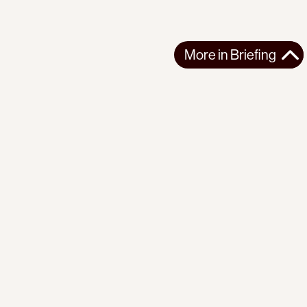
More in
Briefing
More in
Briefing
GLOBAL
BRIEFING
2026-07-31
PI Briefing | No. 22 | Red Scare