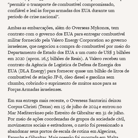
"permitir o transporte de combustível compromissado,
confiável e leal às forças armadas dos EUA durante um
período de crise nacional".
Ambas as embarcações, além do Overseas Mykonos, tem
contrato com o governo dos EUA para entregar combustível
militar fornecido pela Valero Energy Corporation ao governo
israelense, que negociou a compra do combustível por meio do
Departamento de Estado dos EUA a um custo de US$ 3 bilhões
em 2020 (aprox. 16,5 bilhões de Reais). A Valero recebeu um
contrato da Agência de Logística de Defesa de Energia dos
EUA (DLA Energy) para fornecer quase um bilhão de litros de
combustível de aviação JP-8, óleo diesel e gasolina sem
chumbo, cobrindo o suprimento de muitos anos para as
Forças Armadas israelenses.
Em sua entrega mais recente, o Overseas Santorini deixou
Corpus Christi (Texas) em 15 de julho de 2024 e entrou no
Mar Mediterrâneo pelo Estreito de Gibraltar em 31 de julho.
Por meio de ações coordenadas de grupos da sociedade civil,
movimentos sociais e estivadores, o navio foi pressionado a
abandonar seus portos de escala de rotina em Algeciras,
Espanha e Gibraltar.
Mais pressão foi montada em Malta
,