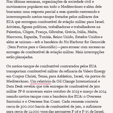
Nas últimas semanas, organizações da sociedade civil e
movimentos populares em todo o Mediterrâneo e além dele
buscaram uma resposta parcial a essa questão rastreando e
interrompendo navios-tanque fretados pelos militares dos
EUA que entregam combustível de aviação militar para Israel.
Ativistas, figuras políticas, trabalhadoras e trabalhadores na
Palestina, Chipre, França, Gibraltar, Grécia, Itália, Malta,
Marrocos, Espanha, Tunísia, Reino Unido, Estados Unidos e
além se uniram—sob a bandeira do No Harbour for Genocide
(Sem Portos para o Genocídio)—para atrasar com sucesso as
entregas de combustível de aviação militar. Mais interrupções
estão planejadas.
Os navios-tanque de combustível contratados pelos EUA
transportam combustível militar da refinaria da Valero Energy
em Corpus Christi, Texas, para Ashkelon, Israel, via portos do
Mediterrâneo.
Um relatório
da Oil Change International e
Data Desk revelou que três entregas de combustível de jato
militar JP-8 ocorreram entre outubro de 2023 e março de 2024
usando navios-tanque com a bandeira dos EUA: o Overseas
Santorini e o Overseas Sun Coast. Cada remessa conteria
cerca de 300.000 barris de combustível de jato, o suficiente
para cerca de 12.000 voos das aeronaves F-16 e F-35 de Israel.