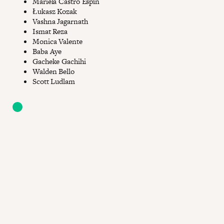
Mariela Castro Espín
Łukasz Kozak
Vashna Jagarnath
Ismat Reza
Monica Valente
Baba Aye
Gacheke Gachihi
Walden Bello
Scott Ludlam