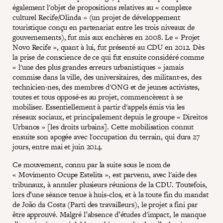
également l'objet de propositions relatives au « complexe
culturel Recife/Olinda » (un projet de développement
touristique conçu en partenariat entre les trois niveaux de
gouvernements), fut mis aux enchères en 2008. Le « Projet
Novo Recife », quant à lui, fut présenté au CDU en 2012. Dès
la prise de conscience de ce qui fut ensuite considéré comme
« l'une des plus grandes erreurs urbanistiques » jamais
commise dans la ville, des universitaires, des militant·es, des
technicien·nes, des membres d'ONG et de jeunes activistes,
toutes et tous opposé·es au projet, commencèrent à se
mobiliser. Essentiellement à partir d'appels émis via les
réseaux sociaux, et principalement depuis le groupe « Direitos
Urbanos » [les droits urbains]. Cette mobilisation connut
ensuite son apogée avec l'occupation du terrain, qui dura 27
jours, entre mai et juin 2014.
Ce mouvement, connu par la suite sous le nom de
« Movimento Ocupe Estelita », est parvenu, avec l'aide des
tribunaux, à annuler plusieurs réunions de la CDU. Toutefois,
lors d’une séance tenue à huis-clos, et à la toute fin du mandat
de João da Costa (Parti des travailleurs), le projet a fini par
être approuvé. Malgré l’absence d’études d'impact, le manque