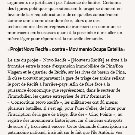
arguments ne justifiaient pas l'absence de limites. Certaines
des figures politiques qui soutenaient le projet se disaient en
faveur de la « requalification » de ce qu’elles considéraient
comme une « zone abandonnée », alors que des
technicien·nes des entreprises de transports en commun se
montraient enthousiastes quant à la possibilité d’installer un
métro léger pour répondre à la nouvelle demande.
« Projet Novo Recife » contre « Movimento Ocupe Estelita »
Le site du projet « Novo Recife » [Nouveau Récife] se situe à la
frontière entre la zone d’expansion immobilière de Pina/Boa
Viagem et le quartier de Récife, sur les rives du bassin de Pina,
là où se trouvait auparavant la gare de triage des trains reliant
le port de Récife à l'arrière-pays. Afin de faire face à la
puissance économique que représentent, dans le secteur de
l’immobilier, les quatre entreprises de BTP formant le
« Consortium Novo Recife », les militant·es ont dû mener
plusieurs batailles. Il s’est agi, pour l’une d’elles, de lutter pour
l’inscription de la gare de triage, dite des « Cinq Points », au
registre des monuments historiques, car d’anciens entrepôts
de sucre s’y trouvaient encore. Cette demande d'inscription au
patrimoine national, insistait sur le fait que l'île Antônio Vaz