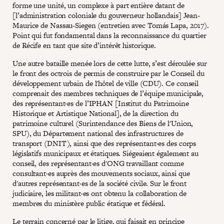
forme une unité, un complexe à part entière datant de
[l’administration coloniale du gouverneur hollandais] Jean-
Maurice de Nassau-Siegen (entretien avec Tomás Lapa, 2017).
Point qui fut fondamental dans la reconnaissance du quartier
de Récife en tant que site d’intérêt historique.
Une autre bataille menée lors de cette lutte, s’est déroulée sur
le front des octrois de permis de construire par le Conseil du
développement urbain de l'hôtel de ville (CDU). Ce conseil
comprenait des membres techniques de l’équipe municipale,
des représentant·es de l’IPHAN [Institut du Patrimoine
Historique et Artistique National], de la direction du
patrimoine culturel (Surintendance des Biens de l'Union,
SPU), du Département national des infrastructures de
transport (DNIT), ainsi que des représentant·es des corps
législatifs municipaux et étatiques. Siégeaient également au
conseil, des représentant·es d'ONG travaillant comme
consultant·es auprès des mouvements sociaux, ainsi que
d'autres représentant·es de la société civile. Sur le front
judiciaire, les militant·es ont obtenu la collaboration de
membres du ministère public étatique et fédéral.
Le terrain concerné par le litige, qui faisait en principe