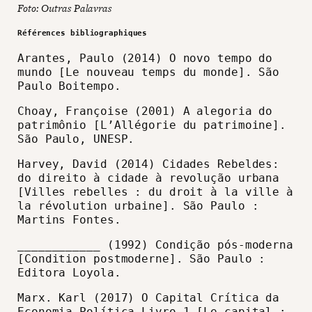
Foto: Outras Palavras
Références bibliographiques
Arantes, Paulo (2014) O novo tempo do
mundo [Le nouveau temps du monde]. São
Paulo Boitempo.
Choay, Françoise (2001) A alegoria do
patrimônio [L’Allégorie du patrimoine].
São Paulo, UNESP.
Harvey, David (2014) Cidades Rebeldes:
do direito à cidade à revolução urbana
[Villes rebelles : du droit à la ville à
la révolution urbaine]. São Paulo :
Martins Fontes.
____________ (1992) Condição pós-moderna
[Condition postmoderne]. São Paulo :
Editora Loyola.
Marx. Karl (2017) O Capital Crítica da
Economia Política Livro 1 [Le capital :