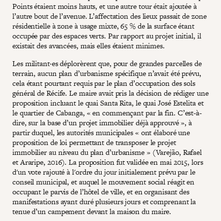
Points étaient moins hauts, et une autre tour était ajoutée à
l’autre bout de l’avenue. L’affectation des lieux passait de zone
résidentielle à zone à usage mixte, 65 % de la surface étant
occupée par des espaces verts. Par rapport au projet initial, il
existait des avancées, mais elles étaient minimes.
Les militant·es déplorèrent que, pour de grandes parcelles de
terrain, aucun plan d’urbanisme spécifique n’avait été prévu,
cela étant pourtant requis par le plan d’occupation des sols
général de Récife. Le maire avait pris la décision de rédiger une
proposition incluant le quai Santa Rita, le quai José Estelita et
le quartier de Cabanga, « en commençant par la fin. C’est-à-
dire, sur la base d’un projet immobilier déjà approuvé », à
partir duquel, les autorités municipales « ont élaboré une
proposition de loi permettant de transposer le projet
immobilier au niveau du plan d’urbanisme » (Varejão, Rafael
et Araripe, 2016). La proposition fut validée en mai 2015, lors
d'un vote rajouté à l'ordre du jour initialement prévu par le
conseil municipal, et auquel le mouvement social réagit en
occupant le parvis de l’hôtel de ville, et en organisant des
manifestations ayant duré plusieurs jours et comprenant la
tenue d’un campement devant la maison du maire.