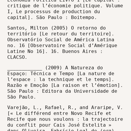
critique de l’économie politique. Volume
I, Le processus de production du
capital]. São Paulo : Boitempo.
Santos, Milton (2005) O retorno do
território [Le retour du territoire].
Observatório Social de América Latina
no. 16 [Observatoire Social d’Amérique
Latine No 16]. 16. Buenos Aires :
CLACSO.
____________ (2009) A Natureza do
Espaço: Técnica e Tempo [La nature de
l’espace : la technique et le temps].
Razão e Emoção [La raison et l’émotion].
São Paulo : Editora da Universidade de
São Paulo.
Varejão, L., Rafael, R., and Araripe, V.
[« Le différend entre Novo Recife et
Recife que nous voulons : la trajectoire
du conflit pour Cais José Estelita »
dans Oliveira, Fabrício Leal de (org)