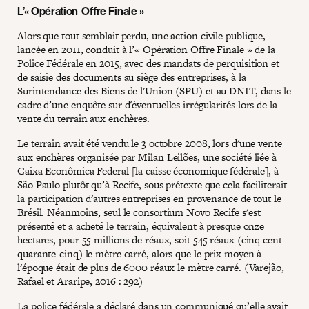
L’« Opération Offre Finale »
Alors que tout semblait perdu, une action civile publique,
lancée en 2011, conduit à l’« Opération Offre Finale » de la
Police Fédérale en 2015, avec des mandats de perquisition et
de saisie des documents au siège des entreprises, à la
Surintendance des Biens de l'Union (SPU) et au DNIT, dans le
cadre d’une enquête sur d'éventuelles irrégularités lors de la
vente du terrain aux enchères.
Le terrain avait été vendu le 3 octobre 2008, lors d'une vente
aux enchères organisée par Milan Leilões, une société liée à
Caixa Econômica Federal [la caisse économique fédérale], à
São Paulo plutôt qu’à Recife, sous prétexte que cela faciliterait
la participation d'autres entreprises en provenance de tout le
Brésil. Néanmoins, seul le consortium Novo Recife s'est
présenté et a acheté le terrain, équivalent à presque onze
hectares, pour 55 millions de réaux, soit 545 réaux (cinq cent
quarante-cinq) le mètre carré, alors que le prix moyen à
l'époque était de plus de 6000 réaux le mètre carré. (Varejão,
Rafael et Araripe, 2016 : 292)
La police fédérale a déclaré dans un communiqué qu’elle avait