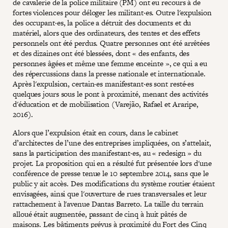
de cavalerie de la police militaire (PM) ont eu recours à de
fortes violences pour déloger les militant·es. Outre l'expulsion
des occupant·es, la police a détruit des documents et du
matériel, alors que des ordinateurs, des tentes et des effets
personnels ont été perdus. Quatre personnes ont été arrêtées
et des dizaines ont été blessées, dont « des enfants, des
personnes âgées et même une femme enceinte », ce qui a eu
des répercussions dans la presse nationale et internationale.
Après l'expulsion, certain·es manifestant·es sont resté·es
quelques jours sous le pont à proximité, menant des activités
d'éducation et de mobilisation (Varejão, Rafael et Araripe,
2016).
Alors que l’expulsion était en cours, dans le cabinet
d’architectes de l’une des entreprises impliquées, on s’attelait,
sans la participation des manifestant·es, au « redesign » du
projet. La proposition qui en a résulté fut présentée lors d'une
conférence de presse tenue le 10 septembre 2014, sans que le
public y ait accès. Des modifications du système routier étaient
envisagées, ainsi que l'ouverture de rues transversales et leur
rattachement à l'avenue Dantas Barreto. La taille du terrain
alloué était augmentée, passant de cinq à huit pâtés de
maisons. Les bâtiments prévus à proximité du Fort des Cinq