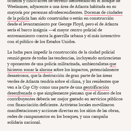
ochenta y cinco acres de terreno deforestado en el Bosque de
Weelaunee, adyacente a una área de Atlanta habitada en su
mayoría por personas afrodescendientes.
Docenas de ciudades
de la policía
han sido construidas o están en construcción
desde el levantamiento por George Floyd, pero el de Atlanta
sería el barco insignia —el mayor centro policial de
entrenamiento contra la guerrilla urbana y el más interactivo
con el público de los Estados Unidos.
La lucha para impedir la construcción de la ciudad policial
reunió gente de todas las tendencias, incluyendo antirracistas
y oponentes de una policía militarizada, ambientalistas
que
hicieron sonar la alarma
sobre los impactos, potencialmente
desastrosos, que la destrucción de gran parte de las áreas
verdes de Atlanta tendría sobre el clima, y lxs residentes que
ven a la
Cop City
como una parte de una
gentrificación
desenfrenada
o que simplemente piensan que el dinero de los
contribuyentes debería ser mejor gastado en servicios públicos
con financiación deficiente. Activistas locales movilizaron
manifestaciones y acciones directas en los sitios de las obras,
redes de campamentos en los bosques, y una campaña
solidaria nacional.