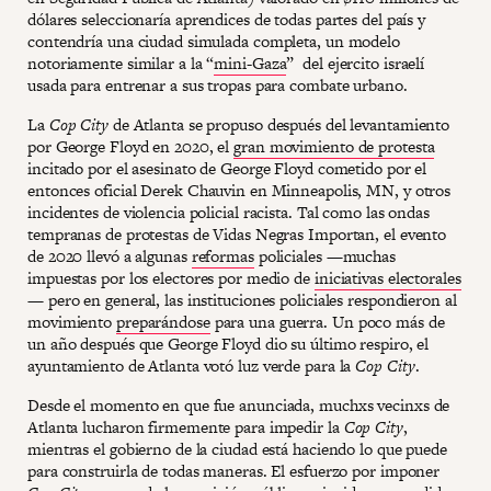
dólares seleccionaría aprendices de todas partes del país y
contendría una ciudad simulada completa, un modelo
notoriamente similar a la “
mini-Gaza
” del ejercito israelí
usada para entrenar a sus tropas para combate urbano.
La
Cop City
de Atlanta se propuso después del levantamiento
por George Floyd en 2020, el
gran movimiento de protesta
incitado por el asesinato de George Floyd cometido por el
entonces oficial Derek Chauvin en Minneapolis, MN, y otros
incidentes de violencia policial racista. Tal como las ondas
tempranas de protestas de Vidas Negras Importan, el evento
de 2020 llevó a algunas
reformas
policiales —muchas
impuestas por los electores por medio de
iniciativas electorales
— pero en general, las instituciones policiales respondieron al
movimiento
preparándose
para una guerra. Un poco más de
un año después que George Floyd dio su último respiro, el
ayuntamiento de Atlanta votó luz verde para la
Cop City
.
Desde el momento en que fue anunciada, muchxs vecinxs de
Atlanta lucharon firmemente para impedir la
Cop City
,
mientras el gobierno de la ciudad está haciendo lo que puede
para construirla de todas maneras. El esfuerzo por imponer