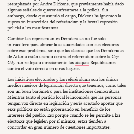
reemplazada por Andre Dickens, que
previamente
había dado
algunas señales de querer enfrentarse a la policía. Sin
embargo, desde que asumió el cargo, Dickens ha ignorado la
supresión burocrática del referéndum y la brutal represión
policial a lxs manifestantes.
Cambiar lxs representantes Demócratas no fue solo
infructífero para alinear la as autoridades con sus electorxs
sobre este problema, sino que las tácticas que lxs Demócratas
de Atlanta están usando contra el referéndum sobre la
Cop
City
han reflejado directamente los
ataques
Republicanos
contra el voto directo en otros lugares.
Las
iniciativas electorales y los referéndums
son los únicos
medios masivos de legislación directa que tenemos, como tales
son un buen barómetro para las instituciones democráticas.
Mientras tanto al partido local le incomoda que las personas
tengan voz directa en legislación y sería acertado apostar que
esxs políticxs no están gobernando en beneficio de los
intereses del pueblo. Eso porque cuando se les permite a lxs
electorxs que legislen por sí mismxs, estxs tienden a
concordar en gran número de cuestiones importantes.