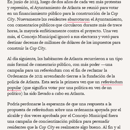
En junio de 2023, luego de dos años de cada vez más protestas
y represión, el Ayuntamiento de Atlanta se reunió para votar
en un financiamiento público para la construcción de la
Cop
City
. Nuevamente lxs residentes
abarrotaron
el Ayuntamiento,
con comentarios públicos que circularon durante más de trece
horas, la mayoría enfáticamente contra el proyecto. Una vez
más, el Concejo Municipal ignoró a sus electorxs y votó para
destinar decenas de millones de dólares de los impuestos para
construir la
Cop City
.
Al día siguiente, lxs habitantes de Atlanta recurrieron a un tipo
más formal de comentario público, con más poder —una
campaña para un referéndum con el fin de rechazar la
Ordenanza de 2021 arrendando tierras a la fundación de la
policía de Atlanta. Esta sería la primera vez que un
referéndum
popular
(que significa votar por una política en vez de un
político) ha sido llevado a cabo en Atlanta.
Podría perdonarse la esperanza de que una respuesta a la
propuesta de referéndum sobre una ordenanza apoyada por el
alcalde y dos veces aprobada por el Concejo Municipal fuera
una campaña de concientización pública para persuadir
residentes que la
Cop City
es realmente algo bueno. Al fin y al