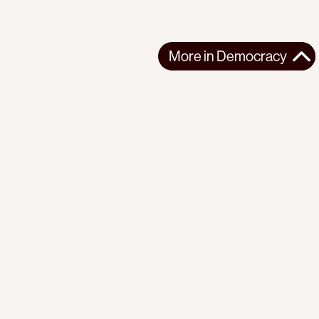
More in
Democracy
More in
Democracy
SOUTH ASIA
DEMOCRACY
2026-07-24
Cockroach Democracy: Unarmed and Dangerous