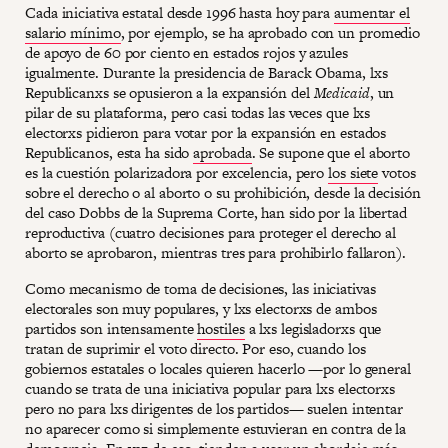
Cada iniciativa estatal desde 1996 hasta hoy para
aumentar el
salario mínimo
, por ejemplo, se ha aprobado con un promedio
de apoyo de 60 por ciento en estados rojos y azules
igualmente. Durante la presidencia de Barack Obama, lxs
Republicanxs se opusieron a la expansión del
Medicaid
, un
pilar de su plataforma, pero casi todas las veces que lxs
electorxs pidieron para votar por la expansión en estados
Republicanos, esta ha sido
aprobada
. Se supone que el aborto
es la cuestión polarizadora por excelencia, pero
los siete
votos
sobre el derecho o al aborto o su prohibición, desde la decisión
del caso Dobbs de la Suprema Corte, han sido por la libertad
reproductiva (cuatro decisiones para proteger el derecho al
aborto se aprobaron, mientras tres para prohibirlo fallaron).
Como mecanismo de toma de decisiones, las iniciativas
electorales son muy populares, y lxs electorxs de ambos
partidos son intensamente
hostiles
a lxs legisladorxs que
tratan de suprimir el voto directo. Por eso, cuando los
gobiernos estatales o locales quieren hacerlo —por lo general
cuando se trata de una iniciativa popular para lxs electorxs
pero no para lxs dirigentes de los partidos— suelen intentar
no aparecer como si simplemente estuvieran en contra de la