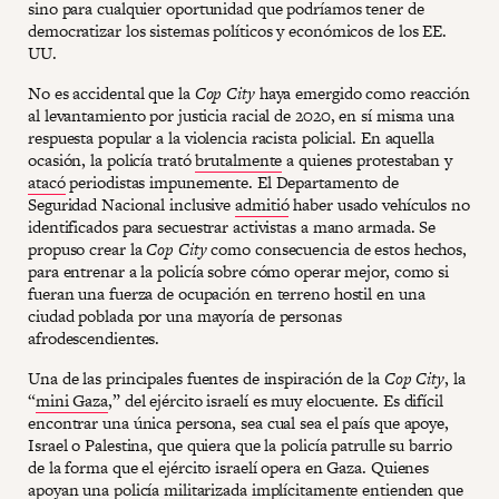
sino para cualquier oportunidad que podríamos tener de
democratizar los sistemas políticos y económicos de los EE.
UU.
No es accidental que la
Cop City
haya emergido como reacción
al levantamiento por justicia racial de 2020, en sí misma una
respuesta popular a la violencia racista policial. En aquella
ocasión, la policía trató
brutalmente
a quienes protestaban y
atacó
periodistas impunemente. El Departamento de
Seguridad Nacional inclusive
admitió
haber usado vehículos no
identificados para secuestrar activistas a mano armada. Se
propuso crear la
Cop City
como consecuencia de estos hechos,
para entrenar a la policía sobre cómo operar mejor, como si
fueran una fuerza de ocupación en terreno hostil en una
ciudad poblada por una mayoría de personas
afrodescendientes.
Una de las principales fuentes de inspiración de la
Cop City
, la
“
mini Gaza
,” del ejército israelí es muy elocuente. Es difícil
encontrar una única persona, sea cual sea el país que apoye,
Israel o Palestina, que quiera que la policía patrulle su barrio
de la forma que el ejército israelí opera en Gaza. Quienes
apoyan una policía militarizada implícitamente entienden que