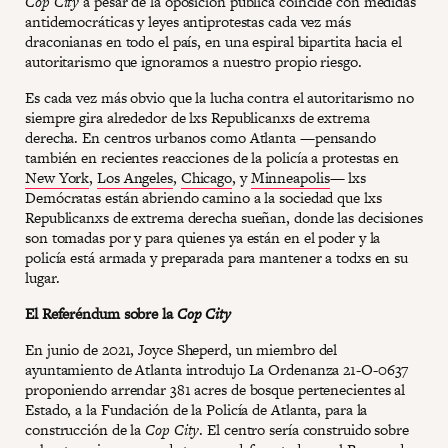
Cop City
a pesar de la oposición pública coincide con medidas
antidemocráticas y leyes antiprotestas cada vez más
draconianas en todo el país, en una espiral bipartita hacia el
autoritarismo que ignoramos a nuestro propio riesgo.
Es cada vez más obvio que la lucha contra el autoritarismo no
siempre gira alrededor de lxs Republicanxs de extrema
derecha. En centros urbanos como Atlanta —pensando
también en recientes reacciones de la policía a protestas en
New York
,
Los Angeles
,
Chicago
, y
Minneapolis
— lxs
Demócratas están abriendo camino a la sociedad que lxs
Republicanxs de extrema derecha sueñan, donde las decisiones
son tomadas por y para quienes ya están en el poder y la
policía está armada y preparada para mantener a todxs en su
lugar.
El Referéndum sobre la
Cop City
En junio de 2021, Joyce Sheperd, un miembro del
ayuntamiento de Atlanta introdujo La Ordenanza 21-O-0637
proponiendo arrendar 381 acres de bosque pertenecientes al
Estado, a la Fundación de la Policía de Atlanta, para la
construcción de la
Cop City
. El centro sería construido sobre