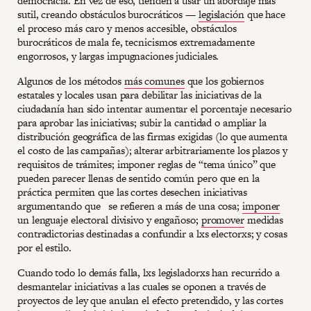
democracia. En vez de eso, tienden a usar un abordaje más
sutil, creando obstáculos burocráticos —
legislación
que hace
el proceso más caro y menos accesible, obstáculos
burocráticos de mala fe, tecnicismos extremadamente
engorrosos, y largas impugnaciones judiciales.
Algunos de los métodos
más comunes
que los gobiernos
estatales y locales usan para debilitar las iniciativas de la
ciudadanía han sido intentar aumentar el porcentaje necesario
para aprobar las iniciativas; subir la cantidad o ampliar la
distribución geográfica de las firmas exigidas (lo que aumenta
el costo de las campañas); alterar arbitrariamente los plazos y
requisitos de trámites; imponer reglas de “tema único” que
pueden parecer llenas de sentido común pero que en la
práctica permiten que las cortes desechen iniciativas
argumentando que se refieren a más de una cosa;
imponer
un lenguaje electoral divisivo y engañoso;
promover
medidas
contradictorias destinadas a confundir a lxs electorxs; y cosas
por el estilo.
Cuando todo lo demás falla, lxs legisladorxs han recurrido a
desmantelar iniciativas a las cuales se oponen a través de
proyectos de ley que anulan el efecto pretendido, y las cortes