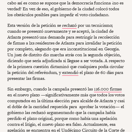
cabo así es como se supone que la democracia funciona ¿no es
verdad? En vez de eso, el gobierno de la ciudad colocó todos
los obstáculos posibles para impedir el voto ciudadano.
Esta versión de la petición se
rechazó
por un tecnicismo;
cuando se presentó nuevamente y se aceptó, la ciudad de
Atlanta presentó una demanda para restringir la recolección
de firmas a lxs residentes de Atlanta para invalidar la petición
por completo, alegando que era inconstitucional en Georgia.
Un juez de distrito dio marcha atrás con la segunda objeción,
diciendo que sería adjudicada si llegase a ser votada. A respecto
de la primera cuestión dictaminó que cualquiera podía circular
la petición del referéndum, y
extendió
el plazo de 60 días para
presentar las firmas.
Sin embargo, cuando la campaña presentó las
116.000 firmas
en el nuevo plazo —significativamente más que todos los votos
computados en la última elección para alcalde de Atlanta y casi
el doble de la cantidad requerida para aprobar la votación— el
gobierno las rechazó argumentando que la campaña había
perdido el plazo original, porque como había una apelación
contra el litigio, el nuevo plazo era falso. Actualmente, esa
apelación se encuentra en el Undécimo Circuito de la Corte de