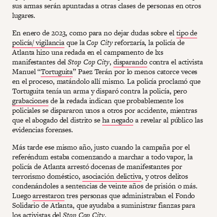
sus armas serán apuntadas a otras clases de personas en otros
lugares.
En enero de 2023, como para no dejar dudas sobre el
tipo de
policía/ vigilancia
que la
Cop City
reforzaría, la policía de
Atlanta hizo una redada en el campamento de lxs
manifestantes del
Stop Cop City
,
disparando
contra el activista
Manuel “
Tortuguita
” Paez Terán por lo menos catorce veces
en el proceso, matándolo allí mismo. La policía proclamó que
Tortuguita tenía un arma y disparó contra la policía, pero
grabaciones
de la redada indican que probablemente los
policiales se dispararon unos a otros por accidente, mientras
que el abogado del distrito se
ha negado
a revelar al público las
evidencias forenses.
Más tarde ese mismo año, justo cuando la campaña por el
referéndum estaba comenzando a marchar a todo vapor, la
policía de Atlanta arrestó docenas de manifestantes por
terrorismo doméstico,
asociación delictiva
, y otros delitos
condenándoles a sentencias de veinte años de prisión o más.
Luego
arrestaron
tres personas que administraban el Fondo
Solidario de Atlanta, que ayudaba a suministrar fianzas para
los activistas del
Stop Cop City
.