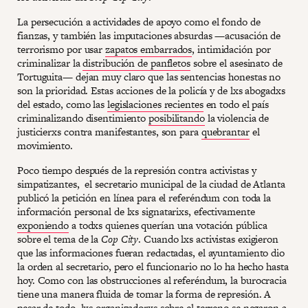
La persecución a actividades de apoyo como el fondo de
fianzas, y también las imputaciones absurdas —acusación de
terrorismo por usar
zapatos embarrados
, intimidación por
criminalizar la
distribución de panfletos
sobre el asesinato de
Tortuguita— dejan muy claro que las sentencias honestas no
son la prioridad. Estas acciones de la policía y de lxs abogadxs
del estado, como las
legislaciones recientes
en todo el país
criminalizando disentimiento
posibilitando
la violencia de
justicierxs contra manifestantes, son para
quebrantar
el
movimiento.
Poco tiempo después de la represión contra activistas y
simpatizantes, el secretario municipal de la ciudad de Atlanta
publicó la petición en línea para el referéndum con toda la
información personal de lxs signatarixs, efectivamente
exponiendo
a todxs quienes querían una votación pública
sobre el tema de la
Cop City
. Cuando lxs activistas exigieron
que las informaciones fueran redactadas, el ayuntamiento dio
la orden al secretario, pero el funcionario no lo ha hecho hasta
hoy. Como con las obstrucciones al referéndum, la burocracia
tiene una manera fluida de tomar la forma de represión. A
pesar de todo, lxs organizadorxs sobre el terreno se negaron a