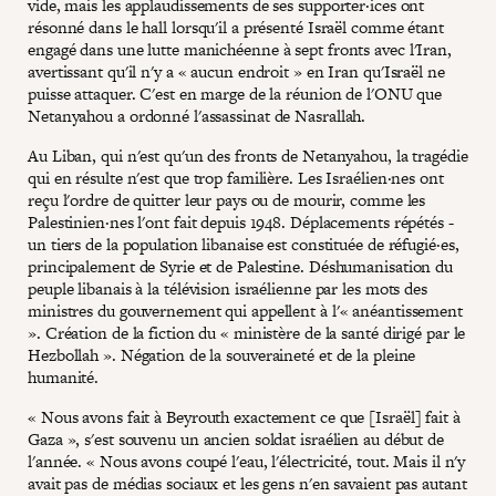
vide, mais les applaudissements de ses supporter·ices ont
résonné dans le hall lorsqu'il a présenté Israël comme étant
engagé dans une lutte manichéenne à sept fronts avec l'Iran,
avertissant qu'il n'y a « aucun endroit » en Iran qu'Israël ne
puisse attaquer. C'est en marge de la réunion de l'ONU que
Netanyahou a ordonné l'assassinat de Nasrallah.
Au Liban, qui n'est qu'un des fronts de Netanyahou, la tragédie
qui en résulte n'est que trop familière. Les Israélien·nes ont
reçu l'ordre de quitter leur pays ou de mourir, comme les
Palestinien·nes l'ont fait depuis 1948. Déplacements répétés -
un tiers de la population libanaise est constituée de réfugié·es,
principalement de Syrie et de Palestine. Déshumanisation du
peuple libanais à la télévision israélienne par les mots des
ministres du gouvernement qui appellent à l'« anéantissement
». Création de la fiction du « ministère de la santé dirigé par le
Hezbollah ». Négation de la souveraineté et de la pleine
humanité.
« Nous avons fait à Beyrouth exactement ce que [Israël] fait à
Gaza », s'est souvenu un ancien soldat israélien au début de
l'année. « Nous avons coupé l'eau, l'électricité, tout. Mais il n'y
avait pas de médias sociaux et les gens n'en savaient pas autant