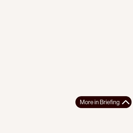
More in
Briefing
More in
Briefing