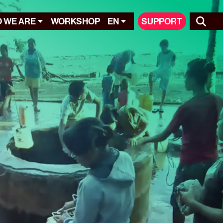
 WE ARE
WORKSHOP
EN
SUPPORT