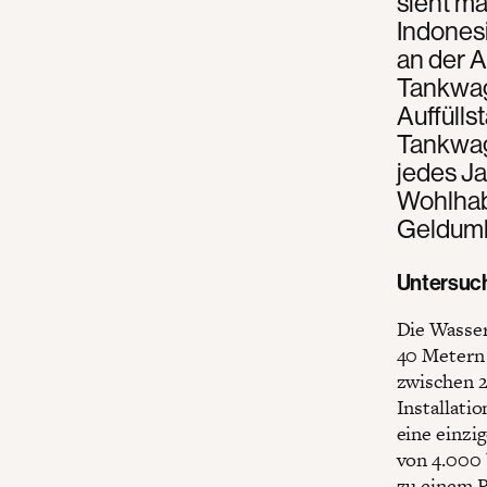
sieht ma
Indones
an der A
Tankwag
Auffülls
Tankwag
jedes Ja
Wohlhab
Gelduml
Untersuch
Die Wasser
40 Metern 
zwischen 2
Installati
eine einzi
von 4.000 
zu einem P