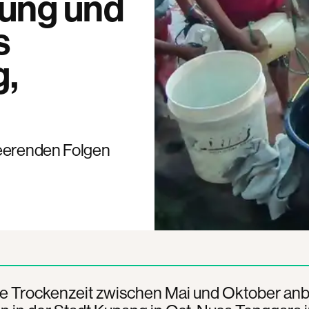
rung und
s
g,
heerenden Folgen
e Trockenzeit zwischen Mai und Oktober anbr