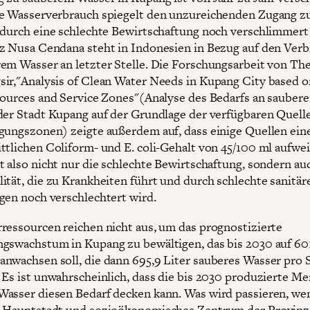
e Wasserverbrauch spiegelt den unzureichenden Zugang z
 durch eine schlechte Bewirtschaftung noch verschlimmert
z Nusa Cendana steht in Indonesien in Bezug auf den Ver
em Wasser an letzter Stelle. Die Forschungsarbeit von The
ir,"Analysis of Clean Water Needs in Kupang City based o
Sources and Service Zones"(Analyse des Bedarfs an sauber
der Stadt Kupang auf der Grundlage der verfügbaren Quell
gungszonen) zeigte außerdem auf, dass einige Quellen ein
ttlichen Coliform- und E. coli-Gehalt von 45/100 ml aufwe
t also nicht nur die schlechte Bewirtschaftung, sondern au
ität, die zu Krankheiten führt und durch schlechte sanitär
gen noch verschlechtert wird.
ressourcen reichen nicht aus, um das prognostizierte
gswachstum in Kupang zu bewältigen, das bis 2030 auf 60
nwachsen soll, die dann 695,9 Liter sauberes Wasser pro
 Es ist unwahrscheinlich, dass die bis 2030 produzierte M
asser diesen Bedarf decken kann. Was wird passieren, we
 Hauptstadt und sozioökonomisches Zentrum der Provinz