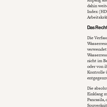
dahin wei
Index (HDI
Arbeitskrä
Das Recht
Die Verfass
Wasserress
verwendet 
Wasserress
nicht im B
oder von i
Kontrolle 
entgegenz
Die absolu
Einklang 
Pancasila,
Souveränit