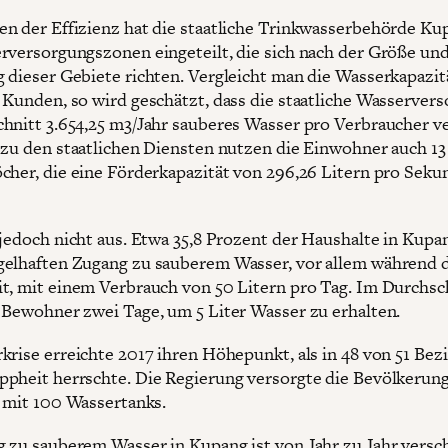
n der Effizienz hat die staatliche Trinkwasserbehörde Ku
rversorgungszonen eingeteilt, die sich nach der Größe un
 dieser Gebiete richten. Vergleicht man die Wasserkapazit
 Kunden, so wird geschätzt, dass die staatliche Wasserver
hnitt 3.654,25 m3/Jahr sauberes Wasser pro Verbraucher ver
 zu den staatlichen Diensten nutzen die Einwohner auch 13
cher, die eine Förderkapazität von 296,26 Litern pro Seku
 jedoch nicht aus. Etwa 35,8 Prozent der Haushalte in Kup
elhaften Zugang zu sauberem Wasser, vor allem während 
t, mit einem Verbrauch von 50 Litern pro Tag. Im Durchsc
 Bewohner zwei Tage, um 5 Liter Wasser zu erhalten.
krise erreichte 2017 ihren Höhepunkt, als in 48 von 51 Bez
pheit herrschte. Die Regierung versorgte die Bevölkerun
h mit 100 Wassertanks.
 zu sauberem Wasser in Kupang ist von Jahr zu Jahr versc