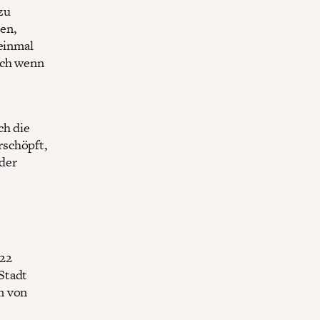
zu
en,
 einmal
uch wenn
ch die
rschöpft,
der
022
Stadt
n von