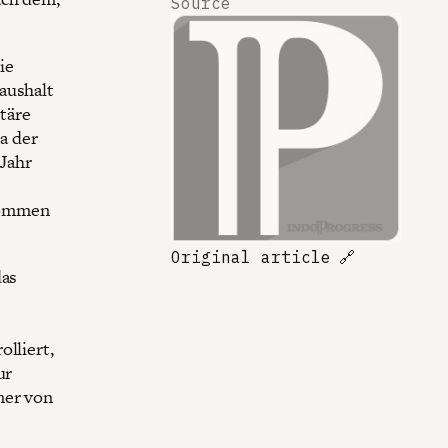
Source
ie
aushalt
täre
a der
Jahr
kommen
Original article
🔗
das
lliert,
ur
ner von