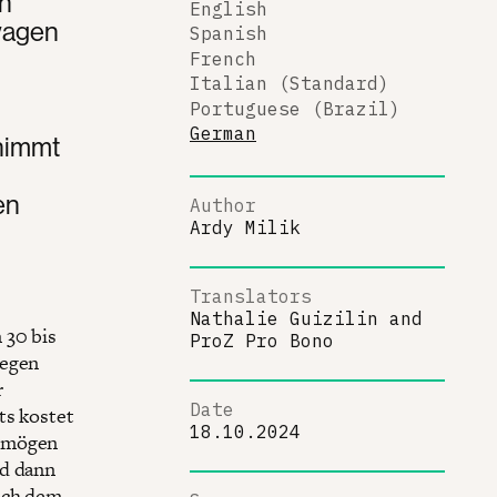
in
English
wagen
Spanish
French
Italian (Standard)
Portuguese (Brazil)
German
 nimmt
en
Author
Ardy Milik
Translators
Nathalie Guizilin
and
 30 bis
ProZ Pro Bono
iegen
r
Date
ts kostet
18.10.2024
ermögen
rd dann
ach dem,