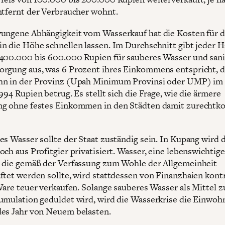
ntfernt der Verbraucher wohnt.
ungene Abhängigkeit vom Wasserkauf hat die Kosten für d
n die Höhe schnellen lassen. Im Durchschnitt gibt jeder H
400.000 bis 600.000 Rupien für sauberes Wasser und sani
rgung aus, was 6 Prozent ihres Einkommens entspricht, d
hn in der Provinz (Upah Minimum Provinsi oder UMP) im 
994 Rupien betrug. Es stellt sich die Frage, wie die ärmere
ng ohne festes Einkommen in den Städten damit zurecht
es Wasser sollte der Staat zuständig sein. In Kupang wird 
ch aus Profitgier privatisiert. Wasser, eine lebenswichtige
 die gemäß der Verfassung zum Wohle der Allgemeinheit
ftet werden sollte, wird stattdessen von Finanzhaien kontro
 Ware teuer verkaufen. Solange sauberes Wasser als Mittel z
umulation geduldet wird, wird die Wasserkrise die Einwoh
es Jahr von Neuem belasten.