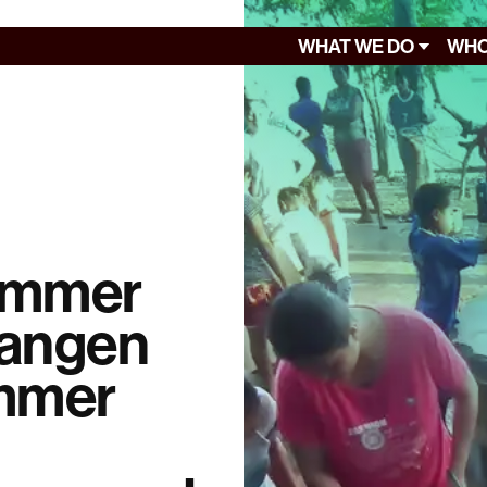
WHAT WE DO
WHO
 immer
langen
mmer