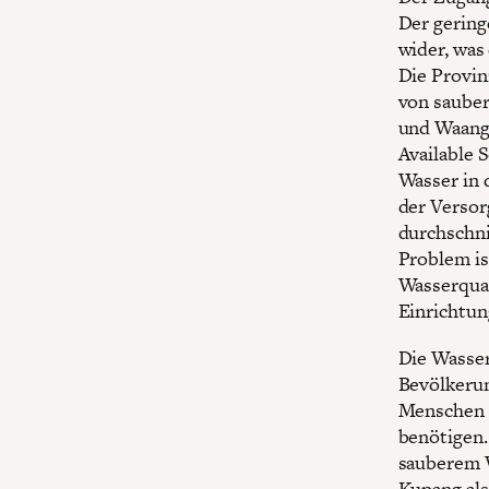
Der gering
wider, was
Die Provin
von sauber
und Waangs
Available 
Wasser in 
der Versor
durchschni
Problem is
Wasserqual
Einrichtun
Die Wasser
Bevölkerun
Menschen a
benötigen.
sauberem W
Kupang als