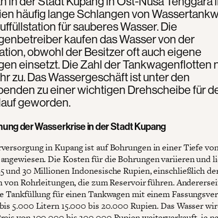
n in der Stadt Kupang in Ost-Nusa Tenggara 
ien häufig lange Schlangen von Wassertank
uffüllstation für sauberes Wasser. Die
enbetreiber kaufen das Wasser von der
tation, obwohl der Besitzer oft auch eigene
en einsetzt. Die Zahl der Tankwagenflotten
hr zu. Das Wassergeschäft ist unter den
enden zu einer wichtigen Drehscheibe für d
auf geworden.
ung der Wasserkrise in der Stadt Kupang
versorgung in Kupang ist auf Bohrungen in einer Tiefe von
angewiesen. Die Kosten für die Bohrungen variieren und l
5 und 30 Millionen Indonesische Rupien, einschließlich de
on von Rohrleitungen, die zum Reservoir führen. Anderersei
ge Tankfüllung für einen Tankwagen mit einem Fassungsv
bis 5.000 Litern 15.000 bis 20.000 Rupien. Das Wasser wi
reis von 100.000 bis 200.000 Rupien weiterverkauft, je n