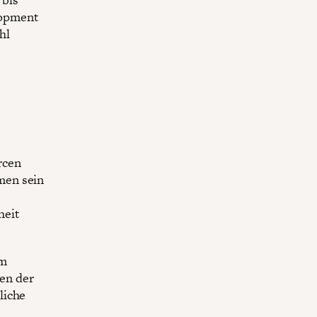
lopment
hl
rcen
men sein
heit
im
en der
liche