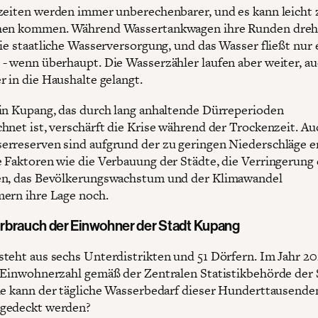
zeiten werden immer unberechenbarer, und es kann leicht 
hen kommen. Während Wassertankwagen ihre Runden dreh
die staatliche Wasserversorgung, und das Wasser fließt nur
- wenn überhaupt. Die Wasserzähler laufen aber weiter, a
r in die Haushalte gelangt.
in Kupang, das durch lang anhaltende Dürreperioden
hnet ist, verschärft die Krise während der Trockenzeit. Au
rreserven sind aufgrund der zu geringen Niederschläge e
 Faktoren wie die Verbauung der Städte, die Verringerung 
en, das Bevölkerungswachstum und der Klimawandel
ern ihre Lage noch.
brauch der Einwohner der Stadt Kupang
teht aus sechs Unterdistrikten und 51 Dörfern. Im Jahr 2
 Einwohnerzahl gemäß der Zentralen Statistikbehörde der 
ie kann der tägliche Wasserbedarf dieser Hunderttausende
gedeckt werden?