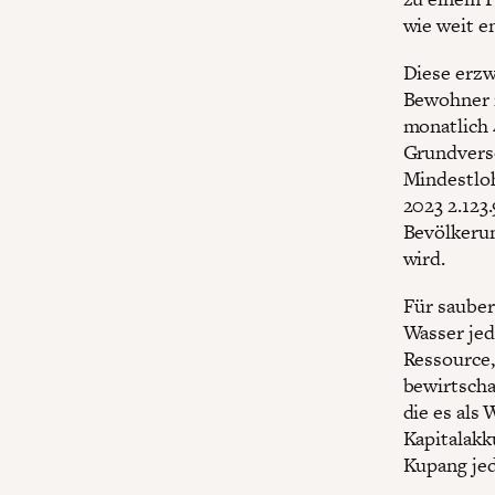
wie weit e
Diese erzw
Bewohner i
monatlich 
Grundverso
Mindestlo
2023 2.123.
Bevölkeru
wird.
Für sauber
Wasser jedo
Ressource,
bewirtscha
die es als
Kapitalakk
Kupang jed