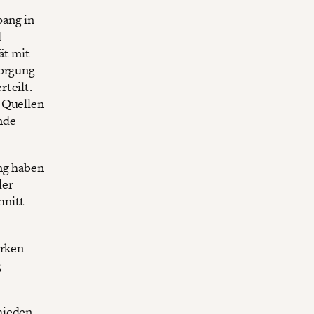
pang in
d
ät mit
sorgung
teilt.
 Quellen
nde
ang haben
der
hnitt
irken
g
hieden.