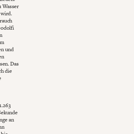
u Wasser
 wird.
brauch
odolfi
n
em
en und
en
isen. Das
ch die
e
1.263
 Sekunde
enge an
nn
 bis