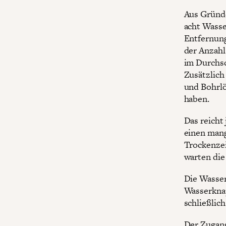
Aus Gründe
acht Wasse
Entfernung
der Anzahl
im Durchsc
Zusätzlich
und Bohrlö
haben.
Das reicht
einen mang
Trockenzei
warten die
Die Wasser
Wasserknap
schließlic
Der Zugang