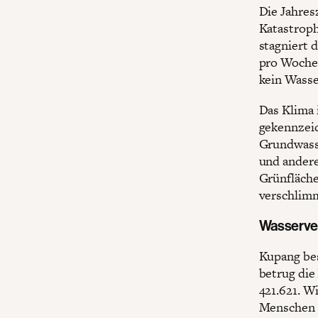
Die Jahres
Katastrop
stagniert 
pro Woche 
kein Wasse
Das Klima 
gekennzeic
Grundwasse
und andere
Grünfläch
verschlimm
Wasserver
Kupang bes
betrug die
421.621. W
Menschen 