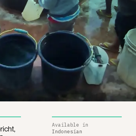
Available in
icht,
Indonesian