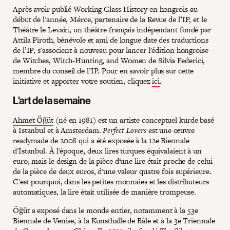
Après avoir publié Working Class History en hongrois au
début de l'année, Mérce, partenaire de la Revue de l’IP, et le
Théâtre le Levain, un théâtre français indépendant fondé par
Attila Piroth, bénévole et ami de longue date des traductions
de l’IP, s'associent à nouveau pour lancer l'édition hongroise
de Witches, Witch-Hunting, and Women de Silvia Federici,
membre du conseil de l’IP. Pour en savoir plus sur cette
initiative et apporter votre soutien, cliquez
ici
.
L'art de la semaine
Ahmet Öğüt
(né en 1981) est un artiste conceptuel kurde basé
à Istanbul et à Amsterdam.
Perfect Lovers
est une œuvre
readymade de 2008 qui a été exposée à la 12e Biennale
d'Istanbul. À l'époque, deux lires turques équivalaient à un
euro, mais le design de la pièce d'une lire était proche de celui
de la pièce de deux euros, d'une valeur quatre fois supérieure.
C'est pourquoi, dans les petites monnaies et les distributeurs
automatiques, la lire était utilisée de manière trompeuse.
Öğüt a exposé dans le monde entier, notamment à la 53e
Biennale de Venise, à la Kunsthalle de Bâle et à la 3e Triennale