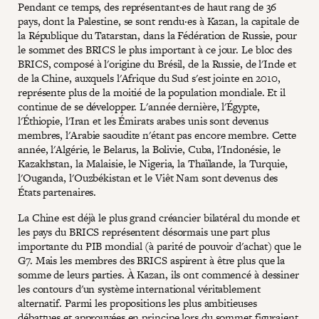
Pendant ce temps, des représentant·es de haut rang de 36
pays, dont la Palestine, se sont rendu·es à Kazan, la capitale de
la République du Tatarstan, dans la Fédération de Russie, pour
le sommet des BRICS le plus important à ce jour. Le bloc des
BRICS, composé à l'origine du Brésil, de la Russie, de l'Inde et
de la Chine, auxquels l'Afrique du Sud s'est jointe en 2010,
représente plus de la moitié de la population mondiale. Et il
continue de se développer. L'année dernière, l'Égypte,
l'Éthiopie, l'Iran et les Émirats arabes unis sont devenus
membres, l'Arabie saoudite n'étant pas encore membre. Cette
année, l'Algérie, le Belarus, la Bolivie, Cuba, l'Indonésie, le
Kazakhstan, la Malaisie, le Nigeria, la Thaïlande, la Turquie,
l'Ouganda, l'Ouzbékistan et le Viêt Nam sont devenus des
États partenaires.
La Chine est déjà le plus grand créancier bilatéral du monde et
les pays du BRICS représentent désormais une part plus
importante du PIB mondial (à parité de pouvoir d'achat) que le
G7. Mais les membres des BRICS aspirent à être plus que la
somme de leurs parties. À Kazan, ils ont commencé à dessiner
les contours d'un système international véritablement
alternatif. Parmi les propositions les plus ambitieuses
débattues et approuvées en principe lors du sommet figuraient