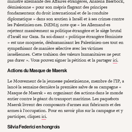
ministre allemande des Affaires étrangères, Analena Baerbock,
démissionne « pour son mépris flagrant des principes
fondamentaux du droit international et de la conduite
diplomatique » dans son soutien à Israël et à ses crimes contre
les Palestinien·nes. DiEM25 note que « les Allemand·es
rejettent massivement sa politique étrangère et le siège brutal
d'Israël sur Gaza. Sa soi-disant « politique étrangère féministe
» est une moquerie, déshumanisant les Palestinien·nes tout en
sympathisant de manière sélective avec les victimes
israéliennes. Cette trahison des valeurs humanitaires ne peut
pas durer ». Vous pouvez signer la pétition et la partager
ici
.
Actions du Masque de Maersk
Le Mouvement de la jeunesse palestinienne, membre de l’IP, a
lancé la semaine dernière la première salve de sa campagne «
Masque de Maersk » en organisant des actions dans le monde
entier contre le géant du transport maritime. Les paquebots
Maersk livrent des composants d'armes aux fabricants et des
armes à l'occupation. Pour en savoir plus sur la campagne et y
participer, cliquez
ici
.
Silvia Federici en hongrois