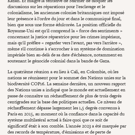
Kazan. Et malgré la tentative de Starmer de bloquer les
discussions sur les réparations pour l'esclavage et le
colonialisme, les anciennes colonies britanniques ont imposé
leur présence à l'ordre du jour et dans le communiqué final,
bien que sous une forme édulcorée. La position officielle du
Royaume-Uni est qu'il comprend la « force des sentiments »
concernant la justice réparatrice pour les crimes impériaux,
mais qu'il préfère « regarder vers l'avant, pas vers l'arrière »,
même s'il continue à s'accrocher à un système de domination
impériale bien au-delà de sa date d'échéance, notamment en
soutenant le génocide colonial dans la bande de Gaza.
La quatrième réunion a eu lieu à Cali, en Colombie, où les
nations se réunissent pour le sommet des Nations unies sur la
biodiversité COP16. La semaine dernière, un nouveau rapport
des Nations unies a indiqué que le monde est actuellement en
passe de connaître un réchauffement de plus de trois degrés
centigrades sur la base des politiques actuelles. Ce niveau de
réchauffement dépasse largement les 1,5 degrés convenus à
Paris en 2015, au moment où la confiance dans la capacité du
système multilatéral actuel à faire quoi que ce soit de
significatif était à son comble. L'année 2023 a été marquée par
des records de température, d'émissions et de perte de