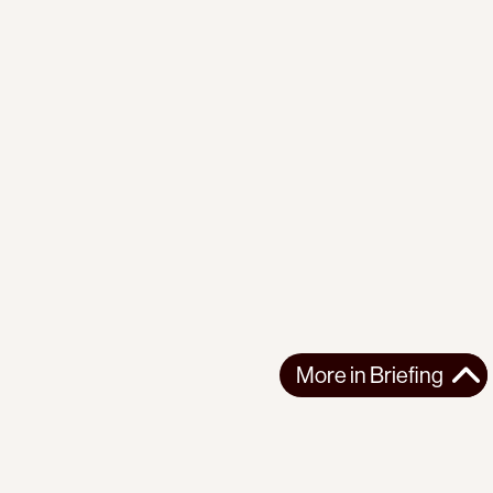
More in
Briefing
More in
Briefing