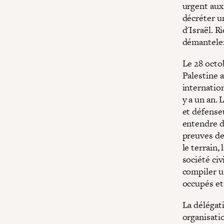
urgent aux
décréter un
d'Israël. 
démanteler 
Le 28 octo
Palestine a
internation
y a un an. 
et défense
entendre de
preuves de 
le terrain,
société civ
compiler un
occupés et
La délégati
organisati