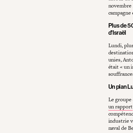
novembre 2
campagne e
Plus de 5
d'Israël
Lundi, plu
destination
unies, Ant
était « un 
souffrance
Un plan Lu
Le groupe 
un rapport
compétence
industrie v
naval de Be