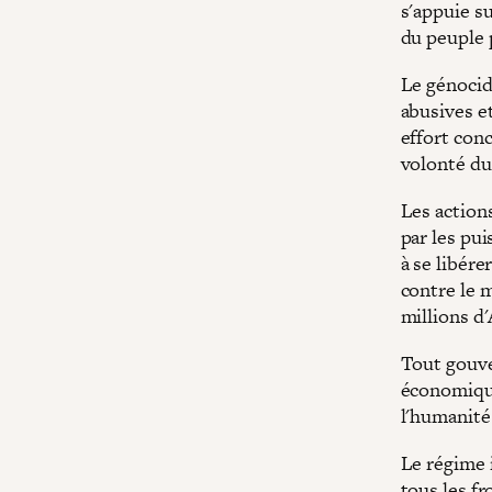
s'appuie su
du peuple p
Le génocid
abusives et
effort con
volonté du
Les action
par les pu
à se libére
contre le 
millions d'
Tout gouve
économique
l'humanité 
Le régime 
tous les fr