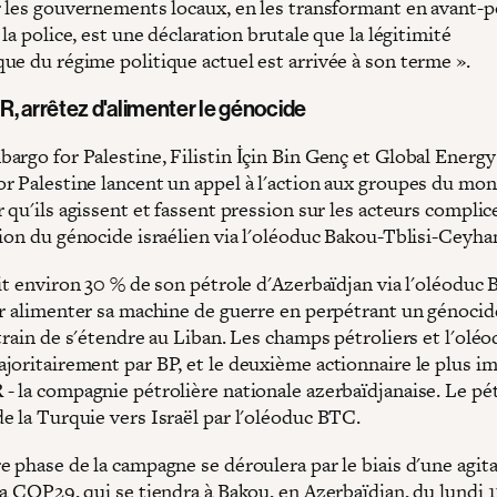
r les gouvernements locaux, en les transformant en avant-
 la police, est une déclaration brutale que la légitimité
ue du régime politique actuel est arrivée à son terme ».
, arrêtez d'alimenter le génocide
argo for Palestine, Filistin İçin Bin Genç et Global Energy
r Palestine lancent un appel à l'action aux groupes du mo
 qu'ils agissent et fassent pression sur les acteurs complic
tion du génocide israélien via l'oléoduc Bakou-Tblisi-Ceyha
it environ 30 % de son pétrole d'Azerbaïdjan via l'oléoduc 
ur alimenter sa machine de guerre en perpétrant un génocid
train de s'étendre au Liban. Les champs pétroliers et l'olé
joritairement par BP, et le deuxième actionnaire le plus i
- la compagnie pétrolière nationale azerbaïdjanaise. Le pét
e la Turquie vers Israël par l'oléoduc BTC.
e phase de la campagne se déroulera par le biais d'une agit
a COP29, qui se tiendra à Bakou, en Azerbaïdjan, du lundi 1