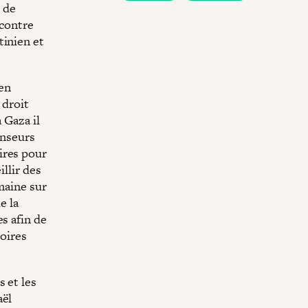
 de
ncontre
tinien et
 en
 droit
 Gaza il
enseurs
ires pour
illir des
maine sur
e la
s afin de
toires
 et les
aël