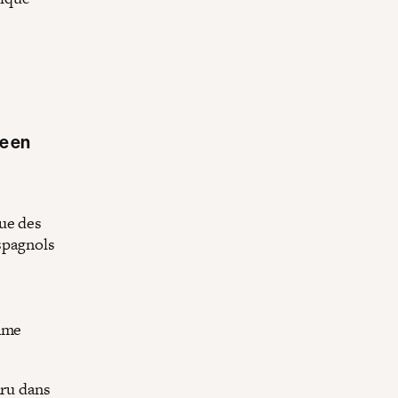
ée en
que des
espagnols
omme
aru dans