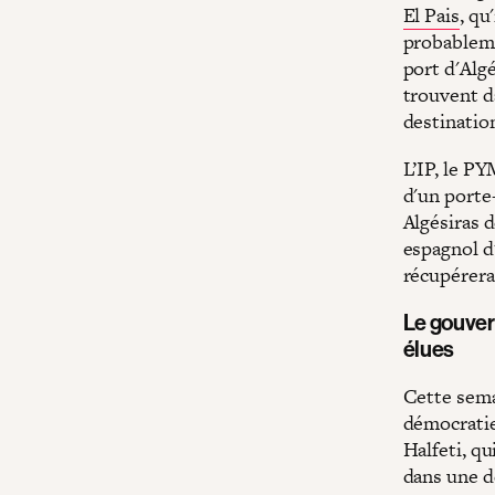
El Pais
, qu
probableme
port d'Algé
trouvent da
destinatio
L’IP, le P
d'un porte
Algésiras 
espagnol d'
récupérera
Le gouver
élues
Cette sema
démocratie
Halfeti, qu
dans une d