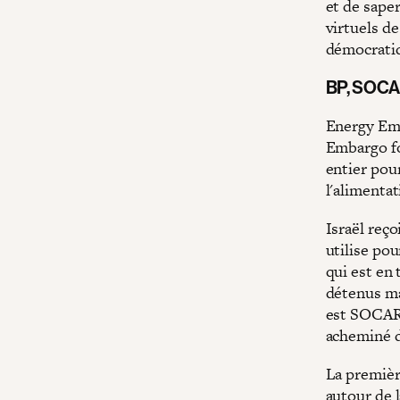
et de sape
virtuels de
démocratiq
BP, SOCAR
Energy Emb
Embargo fo
entier pour
l'alimenta
Israël reço
utilise po
qui est en 
détenus ma
est SOCAR 
acheminé d
La premièr
autour de l