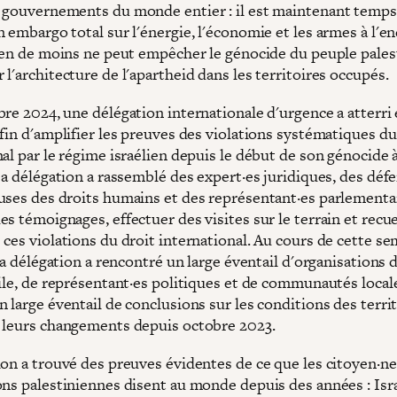
 gouvernements du monde entier : il est maintenant temps
 embargo total sur l'énergie, l'économie et les armes à l'e
Rien de moins ne peut empêcher le génocide du peuple pales
l'architecture de l'apartheid dans les territoires occupés.
bre 2024, une délégation internationale d'urgence a atterri
fin d'amplifier les preuves des violations systématiques du
al par le régime israélien depuis le début de son génocide à
La délégation a rassemblé des expert·es juridiques, des déf
uses des droits humains et des représentant·es parlementa
s témoignages, effectuer des visites sur le terrain et recue
ces violations du droit international. Au cours de cette se
 la délégation a rencontré un large éventail d'organisations d
ile, de représentant·es politiques et de communautés locale
 large éventail de conclusions sur les conditions des terri
 leurs changements depuis octobre 2023.
on a trouvé des preuves évidentes de ce que les citoyen·nes
ons palestiniennes disent au monde depuis des années : Isr