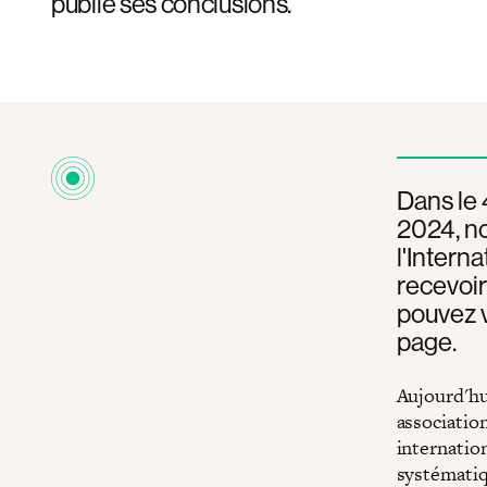
publie ses conclusions.
Dans le 
2024, no
l'Intern
recevoir
pouvez v
page.
Aujourd'hu
associatio
internation
systématiqu