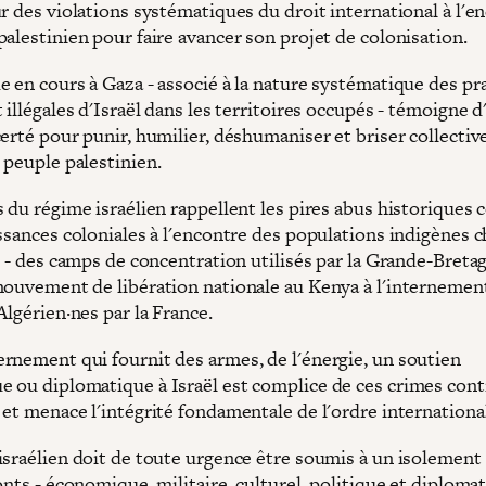
r des violations systématiques du droit international à l'e
alestinien pour faire avancer son projet de colonisation.
e en cours à Gaza - associé à la nature systématique des pr
 illégales d'Israël dans les territoires occupés - témoigne d
certé pour punir, humilier, déshumaniser et briser collectiv
 peuple palestinien.
s du régime israélien rappellent les pires abus historiques
issances coloniales à l'encontre des populations indigènes 
r - des camps de concentration utilisés par la Grande-Breta
mouvement de libération nationale au Kenya à l'internemen
Algérien·nes par la France.
rnement qui fournit des armes, de l'énergie, un soutien
 ou diplomatique à Israël est complice de ces crimes cont
et menace l'intégrité fondamentale de l'ordre international
israélien doit de toute urgence être soumis à un isolement 
onts - économique, militaire, culturel, politique et diplomat