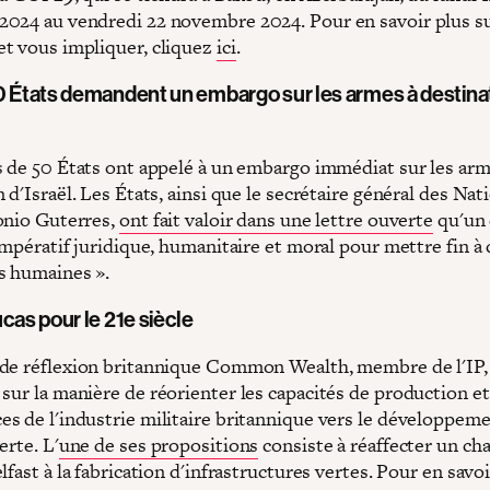
024 au vendredi 22 novembre 2024. Pour en savoir plus su
t vous impliquer, cliquez
ici
.
0 États demandent un embargo sur les armes à destina
s de 50 États ont appelé à un embargo immédiat sur les arm
 d'Israël. Les États, ainsi que le secrétaire général des Nat
onio Guterres,
ont fait valoir dans une lettre ouverte
qu'un
impératif juridique, humanitaire et moral pour mettre fin à
s humaines ».
cas pour le 21e siècle
de réflexion britannique Common Wealth, membre de l'IP
sur la manière de réorienter les capacités de production et
s de l'industrie militaire britannique vers le développem
erte. L'
une de ses propositions
consiste à réaffecter un ch
lfast à la fabrication d'infrastructures vertes. Pour en savoi