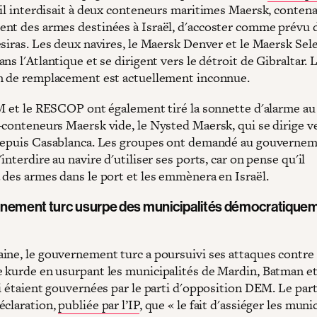
'il interdisait à deux conteneurs maritimes Maersk, conten
nt des armes destinées à Israël, d'accoster comme prévu d
siras. Les deux navires, le Maersk Denver et le Maersk Sele
ns l'Atlantique et se dirigent vers le détroit de Gibraltar. 
n de remplacement est actuellement inconnue.
YM et le RESCOP ont également tiré la sonnette d'alarme au
-conteneurs Maersk vide, le Nysted Maersk, qui se dirige v
depuis Casablanca. Les groupes ont demandé au gouverne
interdire au navire d'utiliser ses ports, car on pense qu'il
 des armes dans le port et les emmènera en Israël.
nement turc usurpe des municipalités démocratique
ine, le gouvernement turc a poursuivi ses attaques contre 
 kurde en usurpant les municipalités de Mardin, Batman et
i étaient gouvernées par le parti d'opposition DEM. Le parti
éclaration,
publiée par l’IP
, que « le fait d'assiéger les muni