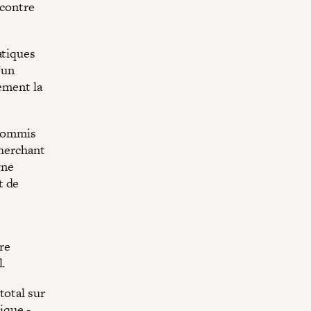
ncontre
atiques
'un
ement la
 commis
cherchant
gne
t de
re
.
total sur
ique -