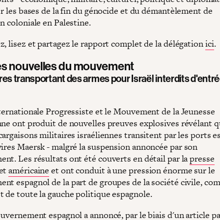
ter les bases de la fin du génocide et du démantèlement de
n coloniale en Palestine.
z, lisez et partagez le rapport complet de la délégation
ici
.
es nouvelles du mouvement
es transportant des armes pour Israël interdits d'entr
nternationale Progressiste et le Mouvement de la Jeunesse
nne ont produit de nouvelles preuves explosives révélant 
argaisons militaires israéliennes transitent par les ports 
vires Maersk - malgré la suspension annoncée par son
nt. Les résultats ont été couverts en détail par la
presse
et
américaine
et ont conduit à une pression énorme sur le
nt espagnol de la part de groupes de la société civile, c
 de toute la gauche politique espagnole.
gouvernement espagnol a annoncé, par le biais d'un
article p