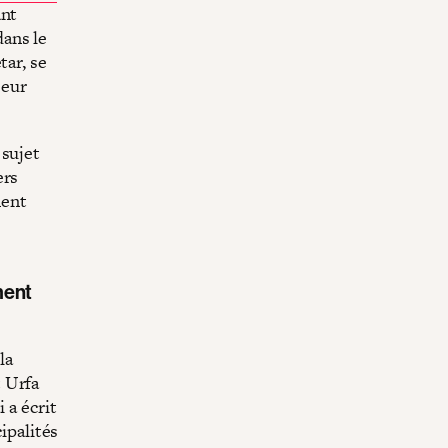
ant
ans le
tar, se
Leur
 sujet
ers
ment
ment
la
 Urfa
 a écrit
cipalités