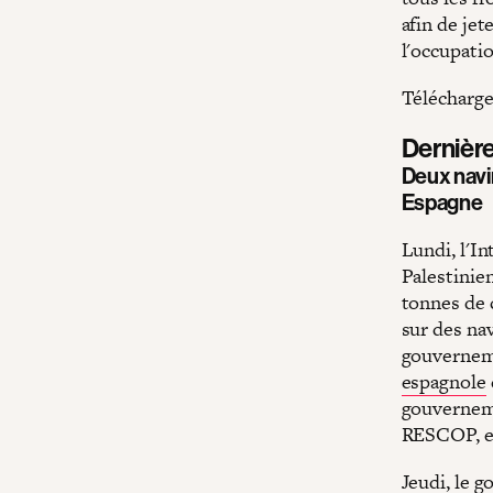
afin de je
l'occupatio
Télécharge
Dernièr
Deux navir
Espagne
Lundi, l'I
Palestinie
tonnes de c
sur des na
gouverneme
espagnole
gouverneme
RESCOP, et
Jeudi, le 