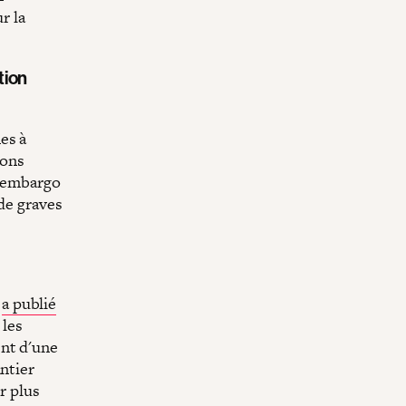
r la
tion
es à
ions
 embargo
 de graves
,
a publié
 les
ent d'une
antier
r plus