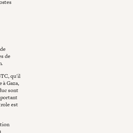
postes
nde
es de
n.
BTC, qu'il
e à Gaza,
oduc sont
mportant
role est
ation
1