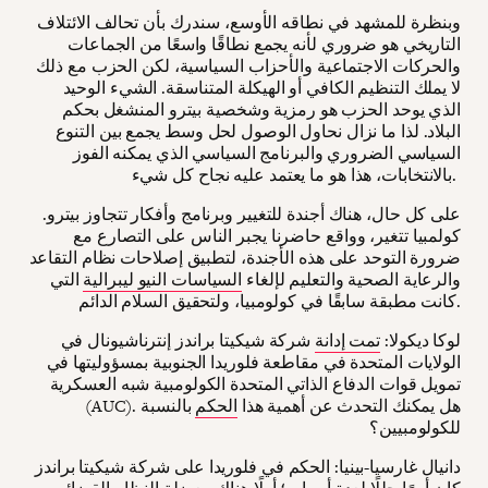
وبنظرة للمشهد في نطاقه الأوسع، سندرك بأن تحالف الائتلاف
التاريخي هو ضروري لأنه يجمع نطاقًا واسعًا من الجماعات
والحركات الاجتماعية والأحزاب السياسية، لكن الحزب مع ذلك
لا يملك التنظيم الكافي أو الهيكلة المتناسقة. الشيء الوحيد
الذي يوحد الحزب هو رمزية وشخصية بيترو المنشغل بحكم
البلاد. لذا ما نزال نحاول الوصول لحل وسط يجمع بين التنوع
السياسي الضروري والبرنامج السياسي الذي يمكنه الفوز
بالانتخابات، هذا هو ما يعتمد عليه نجاح كل شيء.
على كل حال، هناك أجندة للتغيير وبرنامج وأفكار تتجاوز بيترو.
كولمبيا تتغير، وواقع حاضرنا يجبر الناس على التصارع مع
ضرورة التوحد على هذه الأجندة، لتطبيق إصلاحات نظام التقاعد
والرعاية الصحية والتعليم لإلغاء
السياسات النيو ليبرالية
التي
كانت مطبقة سابقًا في كولومبيا، ولتحقيق السلام الدائم.
لوكا ديكولا:
تمت إدانة
شركة شيكيتا براندز إنترناشيونال في
الولايات المتحدة في مقاطعة فلوريدا الجنوبية بمسؤوليتها في
تمويل قوات الدفاع الذاتي المتحدة الكولومبية شبه العسكرية
(AUC). هل يمكنك التحدث عن أهمية هذا
الحكم
بالنسبة
للكولومبيين؟
دانيال غارسيا-بينيا: الحكم في فلوريدا على شركة شيكيتا براندز