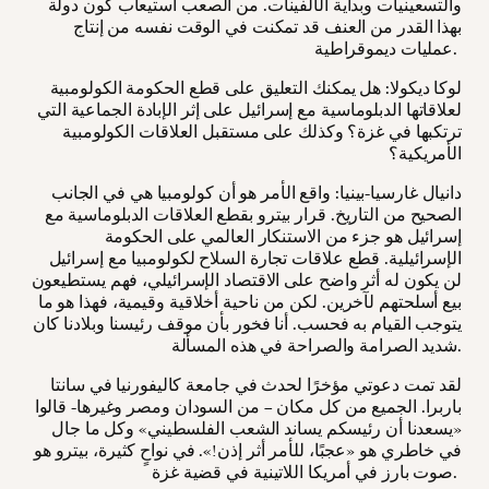
والتسعينيات وبداية الألفينات. من الصعب استيعاب كون دولة
بهذا القدر من العنف قد تمكنت في الوقت نفسه من إنتاج
عمليات ديموقراطية.
لوكا ديكولا: هل يمكنك التعليق على قطع الحكومة الكولومبية
لعلاقاتها الدبلوماسية مع إسرائيل على إثر الإبادة الجماعية التي
ترتكبها في غزة؟ وكذلك على مستقبل العلاقات الكولومبية
الأمريكية؟
دانيال غارسيا-بينيا: واقع الأمر هو أن كولومبيا هي في الجانب
الصحيح من التاريخ. قرار بيترو بقطع العلاقات الدبلوماسية مع
إسرائيل هو جزء من الاستنكار العالمي على الحكومة
الإسرائيلية. قطع علاقات تجارة السلاح لكولومبيا مع إسرائيل
لن يكون له أثر واضح على الاقتصاد الإسرائيلي، فهم يستطيعون
بيع أسلحتهم لآخرين. لكن من ناحية أخلاقية وقيمية، فهذا هو ما
يتوجب القيام به فحسب. أنا فخور بأن موقف رئيسنا وبلادنا كان
شديد الصرامة والصراحة في هذه المسألة.
لقد تمت دعوتي مؤخرًا لحدث في جامعة كاليفورنيا في سانتا
باربرا. الجميع من كل مكان – من السودان ومصر وغيرها- قالوا
«يسعدنا أن رئيسكم يساند الشعب الفلسطيني» وكل ما جال
في خاطري هو «عجبًا، للأمر أثر إذن!». في نواحٍ كثيرة، بيترو هو
صوت بارز في أمريكا اللاتينية في قضية غزة.