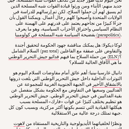
نحن اليوم لدينا طور جديد من تكاتف القوات شبه المسلحة، جيل
جديد منهم: الأبناء ومن ورثوا قيادة القوات شبه المسلحة الذين
لم يسبق لهم أن حملوا السلاح، لكن تم إرسالهم للدراسة في
الولايات المتحدة وأصبحوا كلهم رجال أعمال. ويمكننا القول بأن
جزءًا كبيرًا من نجاحهم يعتمد على قدرتهم على الهيمنة على
النظام السياسي واختراق الأحزاب السياسية، وهو ما يعرف
.
السياسة شبه المسلحة في كولومبيا (parapolitics)
بفضيحة
لوكا ديكولا: هل يمكنك مناقشة جهود الحكومة لتحقيق أجندة
السلام الشامل (paz total) والتفاوض على صفقة مع الفاعلين
؟
فدائيو جيش التحرير الوطني (ELN)
من حملة السلاح بما فيهم
ما هي الآفاق الحالية للسلام؟
دانيال غارسيا-بينيا: أهم عائق أمام مفاوضات السلام اليوم هو
التوترات الداخلية داخل جيش التحرير الوطني التي بلغت ذروتها
ب
الانشقاق الأخير
في الجبهة الجنوبية الغربية للمجموعة عن
الفدائيين وسعيها في التفاوض مع الحكومة بشكل منفصل عن
بقية الفدائيين في جيش التحرير الوطني. جيش التحرير الوطني
هو تنظيم يختلف كثيرًا عن قوات «فارك» المسلحة بسبب
هيكلتها القيادية التي تتسم بكونها أكثر مركزية، وبسبب كون كل
جبهة تمتلك درجة عالية من الاستقلالية.
ونظرًا لخلفياتهما الأيديولوجية والتاريخية المستقاة من
لاهوت