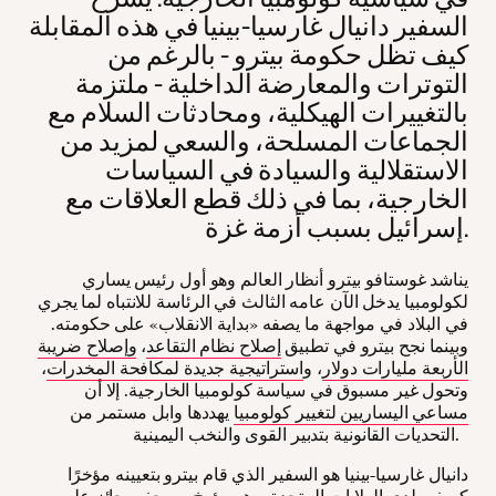
السفير دانيال غارسيا-بينيا في هذه المقابلة
كيف تظل حكومة بيترو - بالرغم من
التوترات والمعارضة الداخلية - ملتزمة
بالتغييرات الهيكلية، ومحادثات السلام مع
الجماعات المسلحة، والسعي لمزيد من
الاستقلالية والسيادة في السياسات
الخارجية، بما في ذلك قطع العلاقات مع
إسرائيل بسبب أزمة غزة.
يناشد غوستافو بيترو أنظار العالم وهو أول رئيس يساري
لكولومبيا يدخل الآن عامه الثالث في الرئاسة للانتباه لما يجري
في البلاد في مواجهة ما يصفه «بداية الانقلاب» على حكومته.
وبينما نجح بيترو في تطبيق
إصلاح نظام التقاعد
،
وإصلاح ضريبة
الأربعة مليارات دولار
، و
استراتيجية جديدة لمكافحة المخدرات
،
وتحول غير مسبوق في سياسة كولومبيا الخارجية. إلا أن
مساعي اليساريين لتغيير كولومبيا
يهددها وابل مستمر من
التحديات القانونية بتدبير القوى والنخب اليمينية.
دانيال غارسيا-بينيا هو السفير الذي قام بيترو بتعيينه مؤخرًا