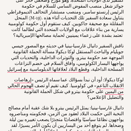
كسفير لدى الولايات المتحدة، وهو مؤرخ وصحفي حائز على
جوائز شغل منصب المفوض السامي للسلام في حكومة
الرئيس إرنستو سامبر، ومنصب مستشار التحالف الديموقراطي
المنحل (M-19). يتناول سعادة السفير تلك التحديات أثناء هذه
المقابلة مع صحيفة جاكوبين. كيف ستقوم أول حكومة كولومبية
يسارية من بناء علاقات مع الولايات المتحدة التي لطالما كانت
تعتمد بشدة على زعماء يمينيين لحماية مصالحها الإمبريالية؟
ناقش السفير دانيال غارسيا-بينيا في حديثه مع المصور جيسي
جويليام والباحث المستقل لوكا ديكولا مسألة الحملة القانونية
الموجهة ضد حكومة بيترو، والتوترات الداخلية، والتحديات التي
يواجهها اليسار الكولومبي، وآفاق السلام في خضم النزاعات
المسلحة الداخلية،
وقطع البلاد لعلاقاتها الدبلوماسية مع إسرائيل
لوكا ديكولا: أود أن نبدأ بسؤالك عما سماه الرئيس «
إرهاصات
الانقلاب الناعم
» في كولومبيا. كيف تقيم أو تصف
الهجوم الحالي
من اليمين
على حكومة بيترو في شكل الحملة القانونية
والتضليل الإعلامي؟
دانيال غارسيا-بينيا: يمثل الرئيس بيترو بلا شك عقبة أمام مصالح
النخبة التي حكمت البلاد لعقود من الزمن، فحكومته ومناصروه
يواجهون نظامًا سياسيًا واقتصاديًا متجذرًا يصعب تغييره بين ليلة
وضحاها. لم يتوقع أحد من اليساريين أن يكون الأمر يسيرًا. لقد