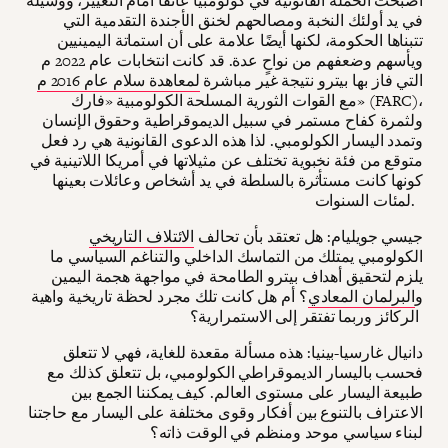
أصبحت الحملة القانونية في كولومبيا عائقًا أمام التغيير، ووسيلة
في يد أولئك النخبة ومصالحهم لخنق الأجندة التقدمية التي
تتبناها الحكومة، لكنها أيضًا علامة على أن استماتة اليمينيين
ويأسهم وضعفهم من نواحٍ عدة. قد كانت انتخابات عام 2022 م
التي فاز بها بيترو نتيجة غير مباشرة
لمعاهدة سلام عام 2016 م
مع القوات الثورية المسلحة الكولومبية «فارك» (FARC)،
ولثمرة كفاح مستمر في سبيل الديموقراطية وحقوق الإنسان
وتمدد اليسار الكولومبي. لذا هذه الدعوى القانونية هي رد فعل
متوقع من فئة نخبوية تختلف عن مثيلاتها في أمريكا اللاتينية في
كونها كانت مستأثرة بالسلطة في يد أشخاص وعائلات بعينها
لمئات السنوات.
جيسي جويليام: هل تعتقد بأن تحالف
الائتلاف التاريخي
الكولومبي يمتلك من التماسك الداخلي والتناغم السياسي ما
يلزم لتحقيق أهداف بيترو الطامحة في مواجهة هجمة اليمين
و
البرلمان المعادي
؟ أم هل كانت تلك مجرد لحظة تاريخية واهية
الركائز وربما تفتقر إلى الاستمرارية؟
دانيال غارسيا-بينيا: هذه مسألة مقعدة للغاية، فهي لا تتعلق
فحسب باليسار الديموقراطي الكولومبي، بل تتعلق كذلك مع
طبيعة اليسار على مستوى العالم. كيف يمكننا الجمع بين
الاعتراف بالتنوع بين أفكار وقوى مختلفة على اليسار مع حاجتنا
لبناء سياسي موحد ومنظم في الوقت ذاته؟