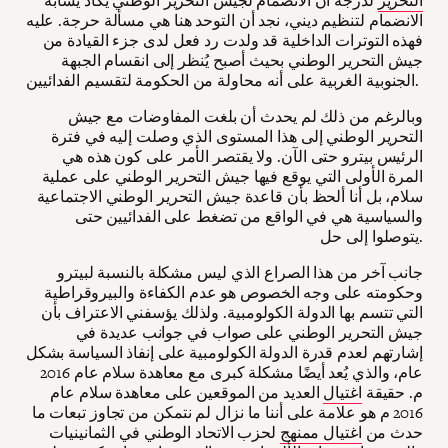
التحرير
لدرجة أنّ الانضمام لجيش التحرير الوطني يكاد يشابه
الانضمام لتنظيم ديني، نجد أن التوحد هنا هي مسألة حرجة. عليه
فهذه التوترات الداخلية قد ولدت رد فعل لدى جزء القيادة من
جيش التحرير الوطني بحيث أصبح يُنظر إلى انقسام الجبهة
الجنوبية الغربية على أنه محاولة من الحكومة لتقسيم الفدائيين.
وبالرغم من ذلك لم يحدث أن بلغت المفاوضات مع جيش
التحرير الوطني إلى هذا المستوى الذي وصلت إليه في فترة
الرئيس بيترو حتى الآن. ولا يقتصر الأمر على كون هذه هي
المرة الأولى التي يوقع فيها جيش التحرير الوطني على عملية
سلام، بل أنا ألحظ بأن قاعدة جيش التحرير الوطني الاجتماعية
والسياسية هي في الواقع من تضغط على الفدائيين حتى
يتوصلوا إلى حل.
جانب آخر من هذا الصراع الذي ليس مشكلة بالنسبة لبيترو
وحكومته على وجه الخصوص هو عدم الكفاءة والبيروقراطية
التي تتسم بها الدولة الكولومبية. ولذلك يؤسفني الاعتراف بأن
جيش التحرير الوطني على صواب في جوانب عديدة في
إشارتهم لعدم قدرة الدولة الكولومبية على إنفاذ السياسة بشكل
عام، والذي يُعد أيضًا مشكلة كبرى مع معاهدة سلام عام 2016
م. حقيقة
اغتيال
العديد من الموقعين على معاهدة سلام عام
2016 م هو علامة على أننا ما نزال لم نتمكن من تجاوز تبعات ما
حدث من
اغتيال ممنهج
لحزب الاتحاد الوطني في الثمانينيات