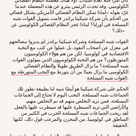
كان أمرًا جللًا لعدة أسباب؛ أولًا هناك معضلة النظام القضائي
الكولومبي. وقد تحدث الرئيس بيترو عن هذه المعضلة عندما
غرّد بقوله «لماذا تمكن النظام القضائي الأمريكي بشكل قضائي
من الحكم بأن شركة شيكيتا براندز قامت بتمويل القوات شبه
المسلحة في أورابا؟ لماذا عجز النظام القضائي الكولومبي عن
ذلك؟»
القوات شبه المسلحة وشركة شيكيتا براندز لم يديروا مصالحهم
في معزل عن أصحاب النفوذ، بل عملوا عن كثب مع النخبة
الاقتصادية في كولومبيا. لكن من هم هؤلاء الكولومبيون
المتورطون؟ من هم النخبة الكولومبيون الذين يمولون القوات
شبه المسلحة؟ ما يزال الطريق طويلًا والنظام القضائي
الكولومبي ما يزال بعيدًا من أن يتورط مع
النخب المتورطة مع
.
القوات شبه المسلحة
الحكم على شركة شيكيتا هو أيضًا تنبيه لنا بطبيعة تطور تلك
الجماعات شبه المسلحة. النخب اليوم لا تحتاج إلى الجماعات
المسلحة، فمن تريد التخلص منهم قد تم التخلص منهم،
والأراضي التي تريد السيطرة عليها قد سيطرت عليها بالفعل.
لقد ربحت الجماعات شبه المسلحة الحرب في الكثير من
المناطق في كولومبيا. من المحزن والمرعب قول ذلك، لكنها
الحقيقة.