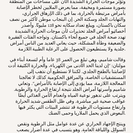
وتؤثر موجات الحرارة الشديدة الآن على مساحات من المنطقة
بصورة مستمرة ومخيفة، مما يعرض الملايين لخطر الإصابة
بأمراض مرتبطة بالحرارة، بما في ذلك الإرهاق الحراري،
والتهابات الجلد وسكتة الحر. إن البنجاب موطن لأكثر من نصف
سكان باكستان، ويبلغ تعداد سكانه نحو 128 مليونًا. وأصدر
أخصائيو أمراض الجلد تحذيرات لأن موجات الحرارة الشديدة
تهدد صحة الجلد في جميع أنحاء باكستان. وتواجه الفئات الفقيرة
والضعيفة وطأة المشكلة، حيث يعاني العديد من الناس أمراض
جلدية ولا يستطيعون الحصول على الرعاية الطبية اللازمة.
وقالت شاميم، وهي تبلغ من العمر 38 عاما وأم لتسعة أبناء في
مولتان: "إن لدينا الحد الأدنى من الكهرباء، والحرارة الكثيفة أدت
لإصابتنا بالطفح الجلدي. لكننا لا نستطيع أن نذهب إلى
المستشفيات الخاصة، والمرافق الحكومية كذلك لا تعالجنا
المعالجة اللازمة، مما يؤدي إلى الإصابة بالأمراض". وتعاني
شاميم وأسرتها أمراض الجلد نتيجة ارتفاع الحرارة والرطوبة.
ويترتب على تدهور نوعية المياه وانعدام الأمن الغذائي أيضًا
عواقب صحية غير مباشرة. وفي ظل الطقس شديد الحرارة
وارتفاع مستويات الرطوبة قد تنتشر البيئات التي يكثر فيها
البعوض الذي يحمل الملاريا وحمى الضنك.
وينتج الإجهاد الحراري عن عدة عوامل مثل الرطوبة ونقص
السوائل واللياقة العامة. وهو يتسبب في عدة أضرار يصعب