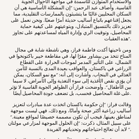
والاستخدام المتوازن للأسمدة في مواجهة الأحوال الجوية
القاسية. وأضاف عبد الرحمن: "إن المشكلة الأساسية هي أن
السكان المحليين غالبًا ما يتشبثون بالممارسات التقليدية، مما
يجعل إقناعهم باتباع أساليب حديثة أمرًا صعبًا. ونحن نعمل على
تعزيز ذلك بالتنسيق المتبادل، وبتوعيتهم على كيفية حماية
المحاصيل، وتوقيت الري وإدارة المياه لمساعدتهم على تجاوز
هذه العقبات".
ومن ناحيتها أكدت فاطمة فراز، وهي ناشطة شابة في مجال
المناخ تتخذ من بيشاور مقرًا لها، في مقاطعة خيبر باكتونخوا في
الشمال، على التأثير المدمر لموجات الحرارة على القطاع
الزراعي في باكستان، والعواقب بعيدة المدى بالنسبة للأمن
الغذائي في البنجاب. وأشارت إلى أنه: "مع نمو السكان، يمكن
أن يؤدي نقص الأغذية إلى سوء التغذية وإلى الأمراض، لا سيما
بين الأطفال". وأوضحت فراز أن الظواهر الجوية القاسية لا تؤثر
على غلة المحاصيل فحسب، بل تضعف جودة المحاصيل أيضًا.
وقالت فراز: "إن حكومة باكستان اتخذت عدة مبادرات لتعزيز
أساليب زراعية أكثر صحة وأمانًا، ومع ذلك، فهي ليست موجهة
لمناطق بعينها. فيجب أن تكون مصممة خصيصًا لمواقع معينة."
على سبيل المثال، ذكرت: "إن الحلول الموجهة لمزارعي مولتان
لابد أن تعالج احتياجاتهم وتحدياتهم الفريدة ".