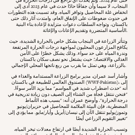
حتى عام 2024. ولم يحدث أي تراجع في درجات الحرارة في
البنجاب، لا سيما وأن جفافًا حادًا حدث في عام 2023 أدى إلى
انخفاض غلة المحاصيل وتوافر المياه. وقد تسببت هذه التطورات
في حدوث ضغوطات على الإنفاق العام، وامتدت آثار ذلك حتى
باكستان، وتواجه السلطات دعوات متزايدة لإعادة بناء البنية
الأساسية المتضررة وتقديم الإعانات والإغاثة.
وتتأثر الزراعة في البنجاب بشكل خاص بالحرارة الشديدة، حيث
يكافح المزارعون المحليون لمواجهة درجات الحرارة المرتفعة
وندرة المياه على حد سواء. وذلك يشكل خطرًا على الأمن
الغذائي والاقتصاد؛ حيث يشتغل نحو نصف سكان باكستان
بالزراعة، وهي تمثل ما يقرب من ربع ناتجها المحلي الإجمالي.
وأشار أسد عمران، مدير برامج الزراعة المستدامة والغذاء في
الصندوق العالمي للطبيعة في باكستان (WWF-Pakistan)، إلى
أنه "حدث اضطراب شديد في المواسم" مما يزيد الأمر سوءًا.
"فنحن ننتقل فجأة من الشتاء إلى الصيف دون زيادة تدريجية في
درجة الحرارة". وأوضح عمران أنه: "بسبب هذه الأنماط
المضطربة، فإن البيئة الملائمة للمحاصيل في حزيران/يونيو
وتموز/يوليو تنتقل الآن إلى نيسان/أبريل وأيار/مايو. مما يؤدي إلى
تغيير التقويم الزراعي أيضًا"
وتسبب الحرارة الشديدة أيضًا في ارتفاع معدلات تبخر المياه،