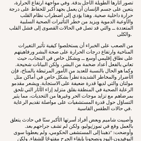
تصور آثارها الطويلة الأجل بدقة. وفي مواجهة ارتفاع الحرارة،
يتعين على جسم الإنسان أن يعمل بجهد أكبر للحفاظ على درجة
حرارة داخلية صحية. وهذا يؤدي إلى اضطراب نظام القلب
والأوعية الدموية ويزيد من خطر التأثيرات الصحية السلبية
المتعددة ــ والتي قد تصل في الحالات القصوى إلى فشل القلب
والكلى.
من الصعب على الخبراء أن يستخلصوا كيفية تأثير التغيرات
المناخية وارتفاع درجات الحرارة على صحة البشر ورفاهيتهم
على نطاق إقليمي أوسع ــ وبشكل خاص في البنجاب، حيث
تعاني بالفعل أعداد ضخمة من البشر، ولكن البيانات شحيحة.
وكما هو الحال بالنسبة للعديد من الأمور المرتبطة بالمناخ، فإن
الأضرار والمخاطر الشديدة تطرأ بشكل خاص في أماكن مثل
مولتان والتي لديها قدرة ضعيفة على الاستجابة. ويشعر مقدمو
الرعاية الصحية في المنطقة بقلق متزايد إزاء الآثار التي تلحق
بمرضاهم مع تزايد موجات الحر وغيرها من التحديات، مما يثير
التساؤل حول قدرة المستشفيات على مواصلة تقديم الرعاية
في حالات الطقس القاسية.
وأصيبت شاميم وبعض أفراد أسرتها الأكبر سنًا في حادث يتعلق
بالعمل وقع في تموز/يوليو، ولكن لم تشف جراحهم بعد.
وأوضحت: "ذهبنا إلى المستشفى الحكومي، ولم يعطونا سوى
البوفيدون-اليود ونصحونا بإبقاء الجرح مفتوحًا للشفاء. ولكن