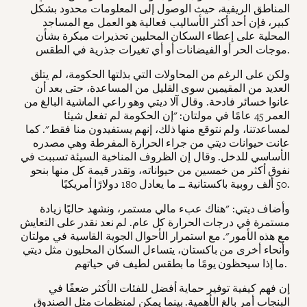
المناطق الريفية، حيث الوصول إلى المعلومات محدود بشكل
كبير، فإن أحد أكثر الأساليب فعالية هو العمل مع المساجد
المحلية على إعطاء السكان المحليين تحذيرات مبكرة بشأن
موجات الحر أو الفيضانات أو أي تغيرات جذرية في الطقس.
ولكن على الرغم من المحاولات التي بذلتها الحكومة، لم يتلق
العديد من المقيمين سوى القليل من المساعدة، حتى بعد أن
عانوا خسائر فادحة. وقال آلا ديتي وهو راعي الماشية البالغ من
العمر 45 عامًا في مولتان: "إن الحكومة لم تفعل شيئا
لمساعدتنا، ولم نتوقع منها ذلك، إنهم يستفيدون منا فقط". كما
عانت حيوانات ديتي من جراء الحرارة المفرطة وهي مصدره
الأساسي للدخل. وقال إن الظروف المناخية السيئة تسببت في
نفوق أكثر من خمسين من حيواناته، وتقدر قيمة كل منها بنحو
50 ألف روبية باكستانية ــ ما يعادل 180 دولارًا أمريكيًا.
وأضاف ديتي: "هناك عبء مالي مستمر، ونشهد حاليًا زيادة
مستمرة في درجات الحرارة كل عام. لم نعد نقدر على التعايش
مع هذه الأمور". مع استمرار الأحوال الجوية القاسية في مولتان
وأنحاء أخرى من باكستان، يتساءل السكان المحليون مثل ديتي
ما إذا سيحظون يومًا ما بطقس لطيف في حياتهم.
إن فهم كيفية توفير حماية أفضل للفئات الأكثر ضعفًا في
البنجاب أمر بالغ الأهمية. بينما يمكن لمنظمات مثل الصندوق