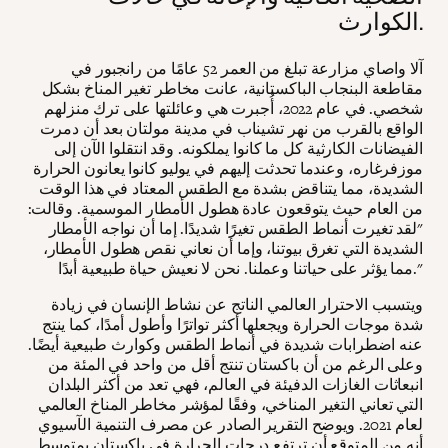
الكوارث.
آلا واصاي مزارعة تبلغ من العمر 52 عامًا من رانجبور في
مقاطعة البنجاب الباكستانية، عانت مخاطر تغير المناخ بشكل
شخصي. في عام 2022، أُجبرت هي وعائلتها على ترك منزلهم
الواقع بالقرب من نهر تشيناب في مدينة مولتان بعد أن دمرت
الفيضانات الكارثية كل ما كانوا يملكونه. وقد انتقلوا الآن إلى
موزفرغاره، وعندما تحدثت إليهم في يوليو كانوا يعانون الحرارة
الشديدة، مما يتناقض بشدة مع الطقس المعتاد في هذا الوقت
من العام حيث يتوقعون عادة هطول الأمطار الموسمية. وقالت:
"لقد تغيرت أنماط الطقس تغيرًا شديدًا. إما أن نواجه الأمطار
الشديدة التي تغرق بيوتنا، وإما أن نعاني نقص هطول الأمطار،
مما يؤثر على حياتنا وعملنا. نحن لا نعيش حياة طبيعية أبدًا."
ويتسبب الاحترار العالمي الناتج عن نشاط الإنسان في زيادة
شدة موجات الحرارة ويجعلها أكثر تواترًا وأطول أمدًا، كما ينتج
عنه اضطرابات شديدة في أنماط الطقس وكوارث طبيعية أيضًا.
وعلى الرغم من أن باكستان تنتج أقل من واحد في المئة من
انبعاثات الغازات الدفيئة في العالم، فهي تعد من أكثر البلدان
التي تعاني التغير المناخي، وفقًا لمؤشر مخاطر المناخ العالمي
لعام 2021. ويوضح التقرير الصادر عن مصرف التنمية الآسيوي
أنه من المتوقع أن ترتفع درجات الحرارة في باكستان بمتوسط