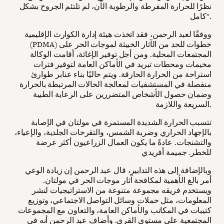
نظرًا للحرارة المفرطة والرطوبة الآن، لم تلتئم الجروح بشكل
كامل".
ووفقًا لعبد الرحمن، فقد اتخذت هيئة إدارة الكوارث الإقليمية
(PDMA) خطوات للحد من الآثار الخبيثة لموجات الحر على
المجتمعات المحلية. ومن أجل توفير الإغاثة، أقامت الوكالة
مخيمات ومحطات تبريد في الأماكن العامة لتوفير فترات
استراحة من الحرارة الحارقة. ويتم حاليًا بناء عنابر طوارئ
منفصلة في المستشفيات لمعالجة الحالات المرتبطة بالحرارة
وضمان حصول الأشخاص المتضررين على الرعاية الطبية
السريعة واللازمة.
تتسبب الحرارة الشديدة المستمرة في مولتان في الإصابة
بالإجهاد الحراري وضربة الشمس، والتقرحات الجلدية، والإعياء،
والتشنجات. عادةً ما يكون العمال الزراعيون أكثر عرضة
للخطر. جميمة أفريدي
وبالإضافة إلى هذه التدابير، قال عبد الرحمن إن زيادة الوعي
أمر بالغ الأهمية لمكافحة آثار موجات الحر في مولتان.
ويستخدم فريقه مجموعة متنوعة من الاستراتيجيات لنشر
المعلومات، مثل حملات وسائل التواصل الاجتماعي، وتوزيع
كتيبات في المكاتب والأماكن العامة، والتعاون مع المجموعات
المجتمعية على مستوى القرى. وأضاف عبد الرحمن أنه في