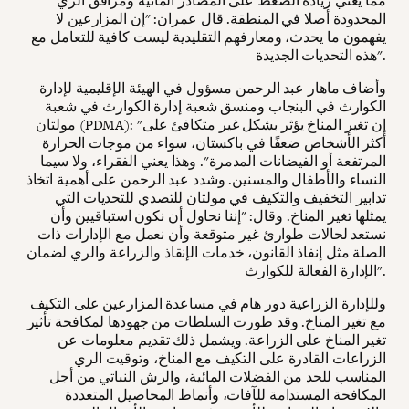
مما يعني زيادة الضغط على المصادر المائية ومرافق الري
المحدودة أصلا في المنطقة. قال عمران: "إن المزارعين لا
يفهمون ما يحدث، ومعارفهم التقليدية ليست كافية للتعامل مع
هذه التحديات الجديدة".
وأضاف ماهار عبد الرحمن مسؤول في الهيئة الإقليمية لإدارة
الكوارث في البنجاب ومنسق شعبة إدارة الكوارث في شعبة
مولتان (PDMA): "إن تغير المناخ يؤثر بشكل غير متكافئ على
أكثر الأشخاص ضعفًا في باكستان، سواء من موجات الحرارة
المرتفعة أو الفيضانات المدمرة". وهذا يعني الفقراء، ولا سيما
النساء والأطفال والمسنين. وشدد عبد الرحمن على أهمية اتخاذ
تدابير التخفيف والتكيف في مولتان للتصدي للتحديات التي
يمثلها تغير المناخ. وقال: "إننا نحاول أن نكون استباقيين وأن
نستعد لحالات طوارئ غير متوقعة وأن نعمل مع الإدارات ذات
الصلة مثل إنفاذ القانون، خدمات الإنقاذ والزراعة والري لضمان
الإدارة الفعالة للكوارث".
وللإدارة الزراعية دور هام في مساعدة المزارعين على التكيف
مع تغير المناخ. وقد طورت السلطات من جهودها لمكافحة تأثير
تغير المناخ على الزراعة. ويشمل ذلك تقديم معلومات عن
الزراعات القادرة على التكيف مع المناخ، وتوقيت الري
المناسب للحد من الفضلات المائية، والرش النباتي من أجل
المكافحة المستدامة للآفات، وأنماط المحاصيل المتعددة