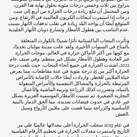
يتراوح بين ثلاث وخمس درجات مئوية بحلول نهاية هذا القرن،
ومن المحتمل أن تبلغ زيادة درجات الحرارة من أربع إلى ست
درجات إذا استمرت انبعاثات الكربون العالمية في الارتفاع. ومن
المتوقع أيضًا أن يواجه البلد زيادة في تقلب تدفقات الأنهار بسبب
عدم التناسب بين هطول الأمطار وتسارع ذوبان الأنهار الجليدية.
وتأثرت البنجاب الباكستانية تأثرًا شديدًا بالكوارث المتعلقة
بالمناخ في السنوات الأخيرة. ولقد عانت مدينة مولتان تحديدًا،
مع كونها من أكثر الأماكن حرارة في العالم، موجات الحرارة
غير العادية وهطول الأمطار بشكل غير منتظم. وفي صيف عام
2022، اشتدت الحرارة في جميع أنحاء البنجاب، حيث بلغت درجة
الحرارة أكثر من 45 درجة مئوية في عدة مقاطعات، مما يعرض
حياة الملايين للخطر. وازدادت أيضًا حالات الإصابة بالأمراض
المرتبطة بالحرارة والمشاكل التنفسية والأمراض المنقولة
بالمياه، وتضررت كذلك الزراعة وتربية الماشية والأعمال
التجارية الصغيرة. ثم تسببت الأمطار الموسمية الغزيرة بشكل
غير عادي في حدوث فيضانات شديدة، مما ألحق الدمار بالبنية
الأساسية والزراعة بينما قضت على ملايين الأرواح وسبل
العيش.
في عام 2023 سجلت الحرارة أعلى معدلاتها عالميًا على مر
التاريخ واستمرت معدلات الحرارة في تحطيم الأرقام القياسية