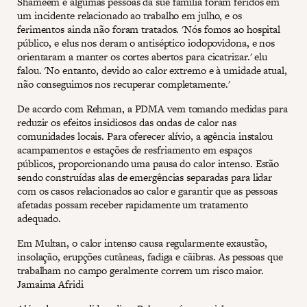
Shameem e algumas pessoas da sue família foram feridos em
um incidente relacionado ao trabalho em julho, e os
ferimentos ainda não foram tratados. 'Nós fomos ao hospital
público, e elus nos deram o antiséptico iodopovidona, e nos
orientaram a manter os cortes abertos para cicatrizar.' elu
falou. 'No entanto, devido ao calor extremo e à umidade atual,
não conseguimos nos recuperar completamente.'
De acordo com Rehman, a PDMA vem tomando medidas para
reduzir os efeitos insidiosos das ondas de calor nas
comunidades locais. Para oferecer alívio, a agência instalou
acampamentos e estações de resfriamento em espaços
públicos, proporcionando uma pausa do calor intenso. Estão
sendo construídas alas de emergências separadas para lidar
com os casos relacionados ao calor e garantir que as pessoas
afetadas possam receber rapidamente um tratamento
adequado.
Em Multan, o calor intenso causa regularmente exaustão,
insolação, erupções cutâneas, fadiga e cãibras. As pessoas que
trabalham no campo geralmente correm um risco maior.
Jamaima Afridi