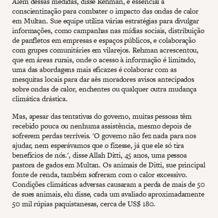
Além dessas medidas, disse Rehman, é essencial a
conscientização para combater o impacto das ondas de calor
em Multan. Sue equipe utiliza várias estratégias para divulgar
informações, como campanhas nas mídias sociais, distribuição
de panfletos em empresas e espaços públicos, e colaboração
com grupes comunitáries em vilarejos. Rehman acrescentou,
que em áreas rurais, onde o acesso à informação é limitado,
uma das abordagens mais eficazes é colaborar com as
mesquitas locais para dar aês moradores avisos antecipados
sobre ondas de calor, enchentes ou qualquer outra mudança
climática drástica.
Mas, apesar das tentativas do governo, muitas pessoas têm
recebido pouca ou nenhuma assistência, mesmo depois de
sofrerem perdas terríveis. 'O governo não fez nada para nos
ajudar, nem esperávamos que o fizesse, já que ele só tira
benefícios de nós.', disse Allah Ditti, 45 anos, uma pessoa
pastora de gados em Multan. Os animais de Ditti, sue principal
fonte de renda, também sofreram com o calor excessivo.
Condições climáticas adversas causaram a perda de mais de 50
de sues animais, elu disse, cada um avaliado aproximadamente
50 mil rúpias paquistanesas, cerca de US$ 180.