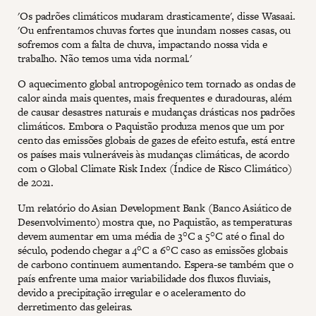
'Os padrões climáticos mudaram drasticamente', disse Wasaai.
'Ou enfrentamos chuvas fortes que inundam nosses casas, ou
sofremos com a falta de chuva, impactando nossa vida e
trabalho. Não temos uma vida normal.'
O aquecimento global antropogênico tem tornado as ondas de
calor ainda mais quentes, mais frequentes e duradouras, além
de causar desastres naturais e mudanças drásticas nos padrões
climáticos. Embora o Paquistão produza menos que um por
cento das emissões globais de gazes de efeito estufa, está entre
os países mais vulneráveis às mudanças climáticas, de acordo
com o Global Climate Risk Index (Índice de Risco Climático)
de 2021.
Um relatório do Asian Development Bank (Banco Asiático de
Desenvolvimento) mostra que, no Paquistão, as temperaturas
devem aumentar em uma média de 3°C a 5°C até o final do
século, podendo chegar a 4°C a 6°C caso as emissões globais
de carbono continuem aumentando. Espera-se também que o
país enfrente uma maior variabilidade dos fluxos fluviais,
devido a precipitação irregular e o aceleramento do
derretimento das geleiras.