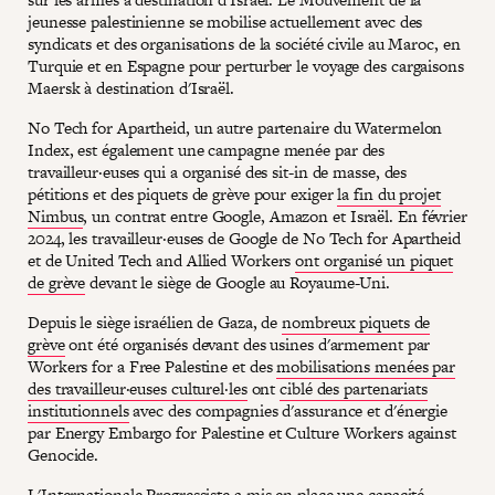
jeunesse palestinienne se mobilise actuellement avec des
syndicats et des organisations de la société civile au Maroc, en
Turquie et en Espagne pour perturber le voyage des cargaisons
Maersk à destination d'Israël.
No Tech for Apartheid, un autre partenaire du Watermelon
Index, est également une campagne menée par des
travailleur·euses qui a organisé des sit-in de masse, des
pétitions et des piquets de grève pour exiger
la fin du projet
Nimbus
, un contrat entre Google, Amazon et Israël. En février
2024, les travailleur·euses de Google de No Tech for Apartheid
et de United Tech and Allied Workers
ont organisé un piquet
de grève
devant le siège de Google au Royaume-Uni.
Depuis le siège israélien de Gaza, de
nombreux piquets de
grève
ont été organisés devant des usines d'armement par
Workers for a Free Palestine et des
mobilisations menées par
des travailleur·euses culturel·les
ont
ciblé des partenariats
institutionnels
avec des compagnies d'assurance et d'énergie
par Energy Embargo for Palestine et Culture Workers against
Genocide.
L'Internationale Progressiste a mis en place une capacité