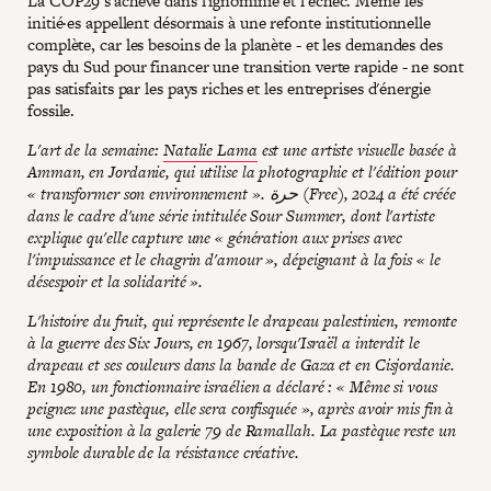
La COP29 s'achève dans l'ignominie et l'échec. Même les
initié·es appellent désormais à une refonte institutionnelle
complète, car les besoins de la planète - et les demandes des
pays du Sud pour financer une transition verte rapide - ne sont
pas satisfaits par les pays riches et les entreprises d'énergie
fossile.
L'art de la semaine:
Natalie Lama
est une artiste visuelle basée à
Amman, en Jordanie, qui utilise la photographie et l'édition pour
« transformer son environnement ». حرة (Free), 2024 a été créée
dans le cadre d'une série intitulée Sour Summer, dont l'artiste
explique qu'elle capture une « génération aux prises avec
l'impuissance et le chagrin d'amour », dépeignant à la fois « le
désespoir et la solidarité ».
L'histoire du fruit, qui représente le drapeau palestinien, remonte
à la guerre des Six Jours, en 1967, lorsqu'Israël a interdit le
drapeau et ses couleurs dans la bande de Gaza et en Cisjordanie.
En 1980, un fonctionnaire israélien a déclaré : « Même si vous
peignez une pastèque, elle sera confisquée », après avoir mis fin à
une exposition à la galerie 79 de Ramallah. La pastèque reste un
symbole durable de la résistance créative.