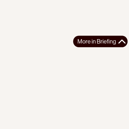
More in
Briefing
More in
Briefing