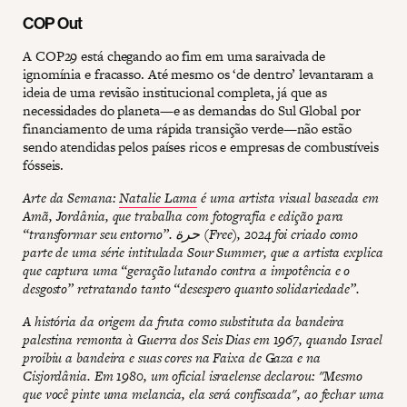
COP Out
A COP29 está chegando ao fim em uma saraivada de
ignomínia e fracasso. Até mesmo os ‘de dentro’ levantaram a
ideia de uma revisão institucional completa, já que as
necessidades do planeta—e as demandas do Sul Global por
financiamento de uma rápida transição verde—não estão
sendo atendidas pelos países ricos e empresas de combustíveis
fósseis.
Arte da Semana:
Natalie Lama
é uma artista visual baseada em
Amã, Jordânia, que trabalha com fotografia e edição para
“transformar seu entorno”. حرة (Free), 2024 foi criado como
parte de uma série intitulada Sour Summer, que a artista explica
que captura uma “geração lutando contra a impotência e o
desgosto” retratando tanto “desespero quanto solidariedade”.
A história da origem da fruta como substituta da bandeira
palestina remonta à Guerra dos Seis Dias em 1967, quando Israel
proibiu a bandeira e suas cores na Faixa de Gaza e na
Cisjordânia. Em 1980, um oficial israelense declarou: "Mesmo
que você pinte uma melancia, ela será confiscada", ao fechar uma