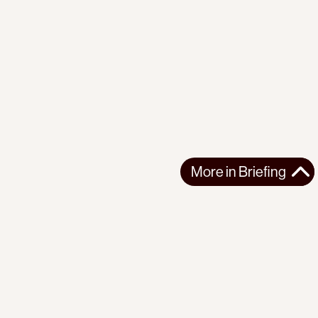
More in
Briefing
More in
Briefing