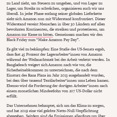
zu Land zieht, um Steuern zu umgehen, und von Lager zu
Lager, um Streiks zu schwächen, organisieren auch wir uns
überall. In jeder Phase entlang seiner globalen Lieferkette
sieht sich Amazon nun mit Widerstand konfrontiert. Dieser
Widerstand vereint Menschen in über 30 Ländern auf allen
bewohnten Kontinenten, die streiken und protestieren, um
Amazon zur Kasse zu bitten
. Gemeinsam machen wir den
Black Friday zum “Make Amazon Pay Day”.
Es gibt viel zu bekämpfen: Eine Studie des US-Senats ergab,
dass fast 45 Prozent der Lagerarbeiter*innen von Amazon
während der Weihnachtszeit bei der Arbeit verletzt werden. In
Bangladesch weigert sich Amazon nach wie vor, die
Sicherheitsabkommen zu unterzeichnen, die nach dem
Einsturz des Rana Plaza im Jahr 2013 ausgehandelt wurden,
bei dem über tausend Textilarbeiter*innen ums Leben kamen.
Ebenso wird die Forderung der dortigen Arbeiter*innen nach
einem monatlichen Mindestlohn von 207 US-Dollar nicht
erfüllt.
Das Unternehmen behauptet, sich um das Klima zu sorgen,
und hat 2019 eine viel gelobte Netto-Null-Verpflichtung
abgegeben. Seitdem sind die Emissionen allerdings um über