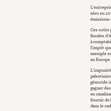
L'entrepri
zéro en 20
émissions 
Ces coûts 
fiscales d'
à comptabil
l'impôt qu
exemple enc
en Europe e
L'impunité
palestinie
génocide i
gagner des 
en canalisa
fournir de
dans le ca