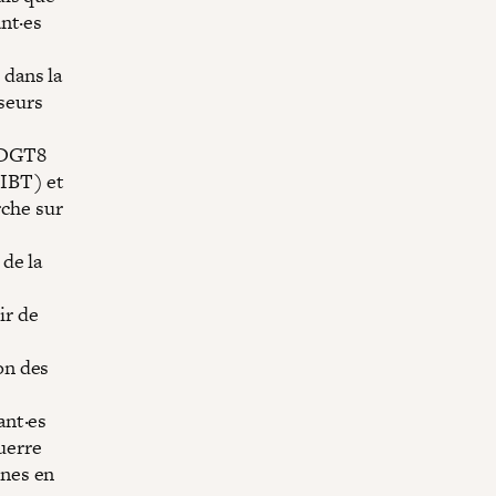
ant·es
 dans la
sseurs
e DGT8
(IBT) et
rche sur
 de la
ir de
on des
ant·es
uerre
ones en