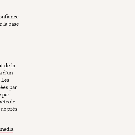
confiance
r la base
t de la
a d'un
. Les
lées par
 par
pétrole
tué près
média