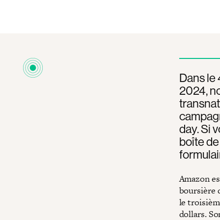
Dans le 
2024, no
transnat
campagn
day. Si 
boîte de
formulai
Amazon est 
boursière d
le troisiè
dollars. So