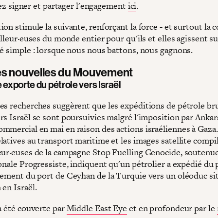
z signer et partager l'engagement
ici
.
on stimule la suivante, renforçant la force - et surtout la 
illeur·euses du monde entier pour qu'ils et elles agissent su
té simple : lorsque nous nous battons, nous gagnons.
es nouvelles du Mouvement
 exporte du pétrole vers Israël
es recherches suggèrent que les expéditions de pétrole bru
rs Israël se sont poursuivies malgré l'imposition par Ankar
mmercial en mai en raison des actions israéliennes à Gaza
latives au transport maritime et les images satellite compi
eur·euses de la campagne Stop Fuelling Genocide, soutenue
onale Progressiste, indiquent qu'un pétrolier a expédié du 
tement du port de Ceyhan de la Turquie vers un oléoduc si
en Israël.
a été couverte par
Middle East Eye
et en profondeur par le