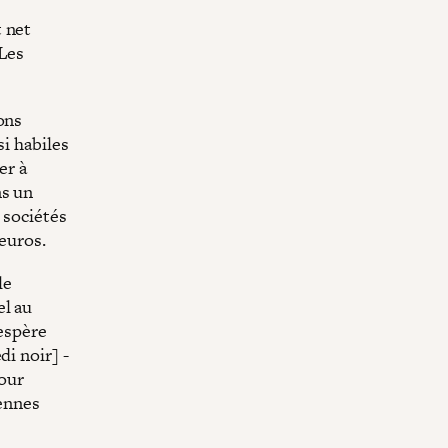
t net
 Les
ons
si habiles
er à
ns un
 sociétés
'euros.
le
el au
 espère
di noir] -
pour
iennes