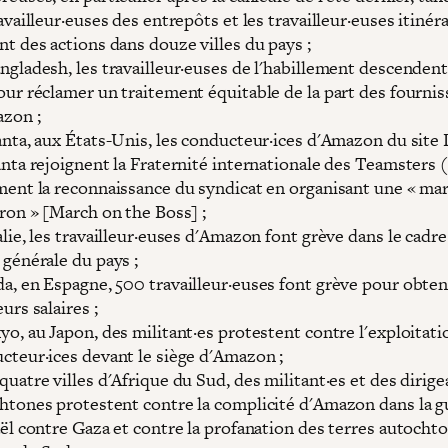
ravailleur·euses des entrepôts et les travailleur·euses itinér
t des actions dans douze villes du pays ;
ngladesh, les travailleur·euses de l'habillement descendent
our réclamer un traitement équitable de la part des fourni
zon ;
anta, aux États-Unis, les conducteur·ices d'Amazon du sit
anta rejoignent la Fraternité internationale des Teamsters 
ment la reconnaissance du syndicat en organisant une « ma
tron » [March on the Boss] ;
alie, les travailleur·euses d'Amazon font grève dans le cadre
 générale du pays ;
a, en Espagne, 500 travailleur·euses font grève pour obten
urs salaires ;
yo, au Japon, des militant·es protestent contre l'exploitati
cteur·ices devant le siège d'Amazon ;
quatre villes d'Afrique du Sud, des militant·es et des dirige
htones protestent contre la complicité d'Amazon dans la g
aël contre Gaza et contre la profanation des terres autocht