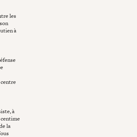
tre les
 son
utien à
défense
ce
 centre
iste, à
 centime
de la
Vous