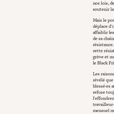
nos lois, d
soutenir l
Mais le po
déplace d'u
affaiblir l
de sa chaî
résistance.
cette résis
grève et m
le Black F
Les raison
révélé que
blessé·es 
refuse touj
l'effondrem
travailleur
mensuel mi