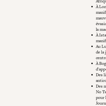
Afriq
À Lon
manif
mauva
évasi
la ma
À Ist
manif
Au Lu
de la
centr
À Bog
d'app
Des l
antic
Des m
No Te
pour 
Journ