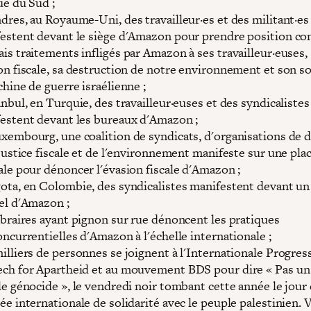
ue du Sud ;
dres, au Royaume-Uni, des travailleur·es et des militant·es
estent devant le siège d'Amazon pour prendre position con
is traitements infligés par Amazon à ses travailleur·euses,
on fiscale, sa destruction de notre environnement et son so
chine de guerre israélienne ;
anbul, en Turquie, des travailleur·euses et des syndicalistes
estent devant les bureaux d'Amazon ;
xembourg, une coalition de syndicats, d'organisations de 
 justice fiscale et de l'environnement manifeste sur une pla
ale pour dénoncer l'évasion fiscale d'Amazon ;
ota, en Colombie, des syndicalistes manifestent devant un
el d'Amazon ;
ibraires ayant pignon sur rue dénoncent les pratiques
oncurrentielles d'Amazon à l'échelle internationale ;
illiers de personnes se joignent à l'Internationale Progress
ch for Apartheid et au mouvement BDS pour dire « Pas un
le génocide », le vendredi noir tombant cette année le jour 
ée internationale de solidarité avec le peuple palestinien. 