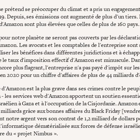
se prétend se préoccuper du climat et a pris un engagemen
19. Depuis, ses émissions ont augmenté de plus d'un tiers.
d'Amazon sont plus élevées que celles de plus de 160 pays.
pour notre planète ne seront pas couverts par les déclarati
Amazon. Les avocats et les comptables de l'entreprise sont 
iser les bénéfices dans différentes juridictions et à échapp
e le taux d'imposition effectif d'Amazon est minuscule. Da
ore plus flagrant, l'entreprise n'a pas payé d'impôt sur les
n 2020 pour un chiffre d'affaires de plus de 44 milliards d
 d'Amazon est la plus grave dans ses crimes contre le peup
n - les services web d'Amazon apportent un soutien essenti
sraélien à Gaza et à l'occupation de la Cisjordanie. Amazon
milliards grâce aux bonnes affaires du Black Friday [vendre
nt notre argent vers son contrat de 1,2 milliard de dollars 
 l'informatique dématérialisée aux forces de défense israél
dre du « projet Nimbus ».