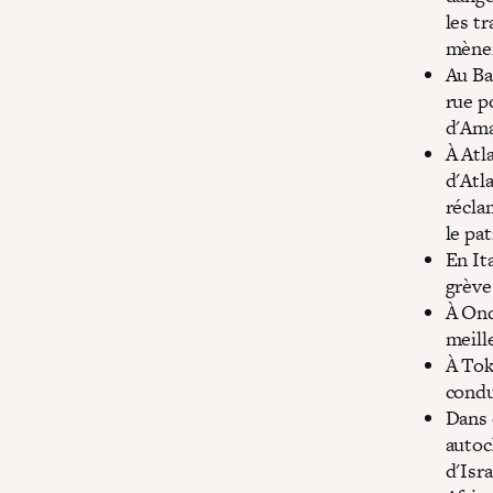
les t
mènen
Au Ba
rue p
d'Ama
À Atl
d'Atl
récla
le pa
En It
grève
À Ond
meille
À Tok
condu
Dans 
autoc
d'Isr