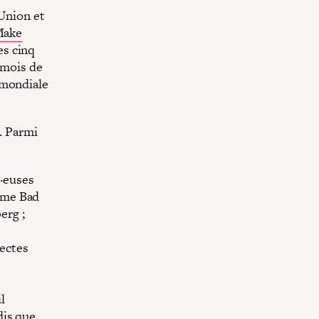
 Union et
ake
es cinq
 mois de
 mondiale
. Parmi
r·euses
omme Bad
erg ;
rectes
l
dis que