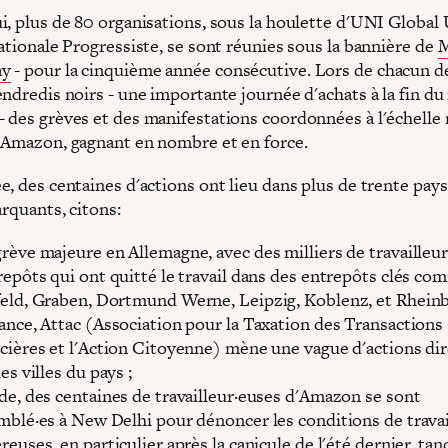
i, plus de 80 organisations, sous la houlette d'UNI Global
ationale Progressiste, se sont réunies sous la bannière de
M
ay
- pour la cinquième année consécutive. Lors de chacun d
ndredis noirs - une importante journée d'achats à la fin du
 des grèves et des manifestations coordonnées à l'échelle
 Amazon, gagnant en nombre et en force.
, des centaines d'actions ont lieu dans plus de trente pays
arquants, citons:
rève majeure en Allemagne, avec des milliers de travailleu
repôts qui ont quitté le travail dans des entrepôts clés c
eld, Graben, Dortmund Werne, Leipzig, Koblenz, et Rheinb
ance, Attac (Association pour la Taxation des Transactions
cières et l'Action Citoyenne) mène une vague d'actions di
es villes du pays ;
de, des centaines de travailleur·euses d'Amazon se sont
mblé·es à New Delhi pour dénoncer les conditions de travai
reuses, en particulier après la canicule de l'été dernier, tan