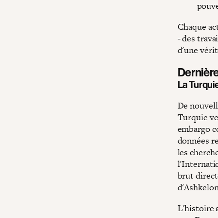
pouve
Chaque acti
- des trava
d'une véri
Dernièr
La Turquie
De nouvell
Turquie ve
embargo co
données re
les cherch
l'Internati
brut direc
d'Ashkelon 
L'histoire 