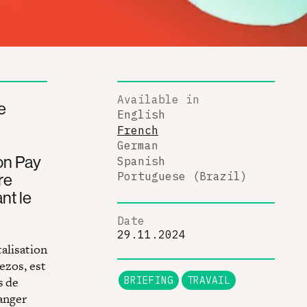
Available in
e
English
French
German
on Pay
Spanish
re
Portuguese (Brazil)
nt le
Date
29.11.2024
talisation
ezos, est
s de
BRIEFING
TRAVAIL
hanger