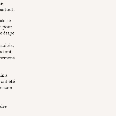
de
partout.
ale se
re pour
ue étape
habités,
es font
formons
in a
 ont été
 Amazon
aire