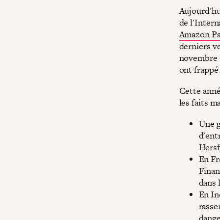
Aujourd'hu
de l'Intern
Amazon P
derniers ve
novembre -
ont frappé
Cette année
les faits m
Une g
d'ent
Hersf
En Fr
Finan
dans l
En In
rasse
dange