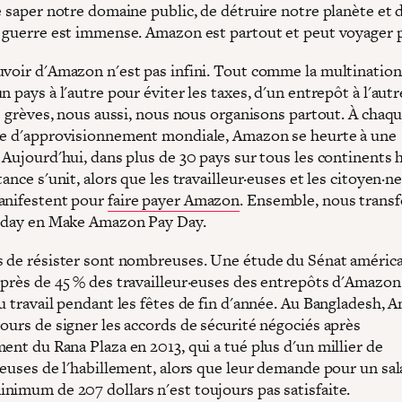
e saper notre domaine public, de détruire notre planète et 
a guerre est immense. Amazon est partout et peut voyager 
uvoir d'Amazon n'est pas infini. Tout comme la multination
n pays à l'autre pour éviter les taxes, d'un entrepôt à l'aut
es grèves, nous aussi, nous nous organisons partout. À chaq
ne d'approvisionnement mondiale, Amazon se heurte à une
 Aujourd'hui, dans plus de 30 pays sur tous les continents 
tance s'unit, alors que les travailleur·euses et les citoyen·n
anifestent pour
faire payer Amazon
. Ensemble, nous trans
riday en Make Amazon Pay Day.
s de résister sont nombreuses. Une étude du Sénat américa
 près de 45 % des travailleur·euses des entrepôts d'Amazon
au travail pendant les fêtes de fin d'année. Au Bangladesh,
ours de signer les accords de sécurité négociés après
ent du Rana Plaza en 2013, qui a tué plus d'un millier de
·euses de l'habillement, alors que leur demande pour un sal
nimum de 207 dollars n'est toujours pas satisfaite.