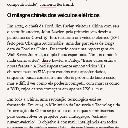
competitividade",
comenta
Bertrand.
O milagre chinês dos veículos elétricos
Em 2023, o chefe da Ford, Jim Farley, visitou a China com seu
diretor financeiro, John Lawler, pela primeira vez desde a
pandemia da Covid-19. Eles testaram um veículo elétrico (EV)
feito pela Changan Automobile, uma das parceiras de longa
data da Ford na China. De acordo com uma reportagem do
Wall Street Journal, a dupla ficou espantada. "Jim, isso não é
nada como antes",
disse
Lawler a Farley. "Esses caras estão à
nossa frente." A Ford supostamente enviou vários VEs
chineses para os EUA para estudos mais aprofundados,
enquanto busca construir uma oferta própria de baixo custo,
mas é difícil ver como ela poderia competir com marcas como
a BYD, cujos carros começam em apenas US$ 11.000.
Em toda a China, uma revolução tecnológica está se
formando. Em 2024, o Ministério da Indústria e Tecnologia da
Informação da China se juntou a outros quatro ministérios
para desenvolver os projetos para a integração "estrada-
nuvem-veículo". O objetivo é construir inteligência em todos
os aspectos do tráfego rodoviário—de semáforos e estações de