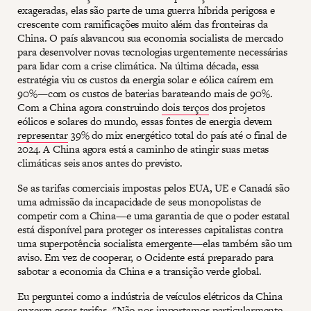
exageradas, elas são parte de uma guerra híbrida perigosa e
crescente com ramificações muito além das fronteiras da
China. O país alavancou sua economia socialista de mercado
para desenvolver novas tecnologias urgentemente necessárias
para lidar com a crise climática. Na última década, essa
estratégia viu os custos da energia solar e eólica caírem em
90%—com os custos de baterias barateando mais de 90%.
Com a China agora construindo
dois terços
dos projetos
eólicos e solares do mundo, essas fontes de energia devem
representar
39% do mix energético total do país até o final de
2024. A China agora está a caminho de atingir suas metas
climáticas seis anos antes do previsto.
Se as tarifas comerciais impostas pelos EUA, UE e Canadá são
uma admissão da incapacidade de seus monopolistas de
competir com a China—e uma garantia de que o poder estatal
está disponível para proteger os interesses capitalistas contra
uma superpotência socialista emergente—elas também são um
aviso. Em vez de cooperar, o Ocidente está preparado para
sabotar a economia da China e a transição verde global.
Eu perguntei como a indústria de veículos elétricos da China
enxerga essas tarifas. "Não nos importamos particularmente