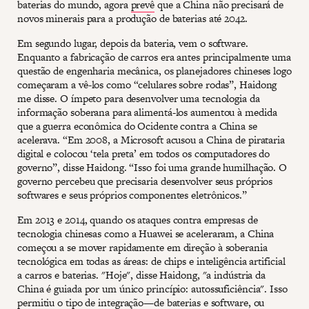
baterias do mundo, agora
prevê
que a China não precisará de
novos minerais para a produção de baterias até 2042.
Em segundo lugar, depois da bateria, vem o software.
Enquanto a fabricação de carros era antes principalmente uma
questão de engenharia mecânica, os planejadores chineses logo
começaram a vê-los como “celulares sobre rodas”, Haidong
me disse. O ímpeto para desenvolver uma tecnologia da
informação soberana para alimentá-los aumentou à medida
que a guerra econômica do Ocidente contra a China se
acelerava. “Em 2008, a Microsoft acusou a China de pirataria
digital e colocou ‘tela preta’ em todos os computadores do
governo”, disse Haidong. “Isso foi uma grande humilhação. O
governo percebeu que precisaria desenvolver seus próprios
softwares e seus próprios componentes eletrônicos.”
Em 2013 e 2014, quando os ataques contra empresas de
tecnologia chinesas como a Huawei se aceleraram, a China
começou a se mover rapidamente em direção à soberania
tecnológica em todas as áreas: de chips e inteligência artificial
a carros e baterias. "Hoje", disse Haidong, "a indústria da
China é guiada por um único princípio: autossuficiência". Isso
permitiu o tipo de integração—de baterias e software, ou