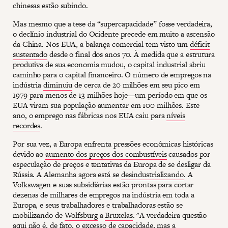
chinesas estão subindo.
Mas mesmo que a tese da “supercapacidade” fosse verdadeira,
o declínio industrial do Ocidente precede em muito a ascensão
da China. Nos EUA, a balança comercial tem visto um
déficit
sustentado
desde o final dos anos 70. À medida que a estrutura
produtiva de sua economia mudou, o capital industrial abriu
caminho para o capital financeiro. O número de empregos na
indústria
diminuiu
de cerca de 20 milhões em seu pico em
1979 para menos de 13 milhões hoje—um período em que os
EUA viram sua população aumentar em 100 milhões. Este
ano, o emprego nas fábricas nos EUA caiu para
níveis
recordes
.
Por sua vez, a Europa enfrenta pressões econômicas históricas
devido ao
aumento dos preços dos combustíveis
causados ​​por
especulação de preços e tentativas da Europa de se desligar da
Rússia. A Alemanha agora está se
desindustrializando
. A
Volkswagen e suas subsidiárias estão prontas para cortar
dezenas de milhares de empregos na indústria em toda a
Europa, e seus trabalhadores e trabalhadoras estão se
mobilizando de
Wolfsburg
a
Bruxelas
. "A verdadeira questão
aqui não é, de fato, o excesso de capacidade, mas a