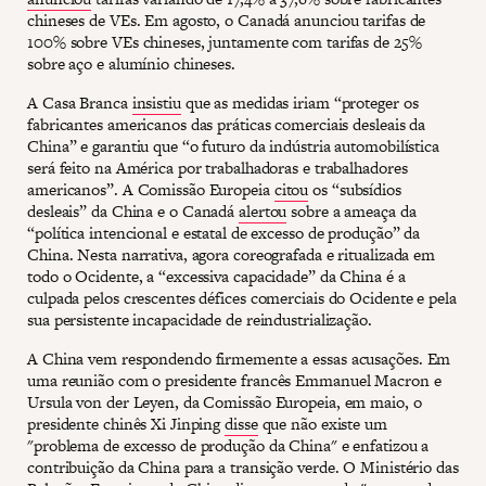
chineses de VEs. Em agosto, o Canadá anunciou tarifas de
100% sobre VEs chineses, juntamente com tarifas de 25%
sobre aço e alumínio chineses.
A Casa Branca
insistiu
que as medidas iriam “proteger os
fabricantes americanos das práticas comerciais desleais da
China” e garantiu que “o futuro da indústria automobilística
será feito na América por trabalhadoras e trabalhadores
americanos”. A Comissão Europeia
citou
os “subsídios
desleais” da China e o Canadá
alertou
sobre a ameaça da
“política intencional e estatal de excesso de produção” da
China. Nesta narrativa, agora coreografada e ritualizada em
todo o Ocidente, a “excessiva capacidade” da China é a
culpada pelos crescentes défices comerciais do Ocidente e pela
sua persistente incapacidade de reindustrialização.
A China vem respondendo firmemente a essas acusações. Em
uma reunião com o presidente francês Emmanuel Macron e
Ursula von der Leyen, da Comissão Europeia, em maio, o
presidente chinês Xi Jinping
disse
que não existe um
"problema de excesso de produção da China" e enfatizou a
contribuição da China para a transição verde. O Ministério das