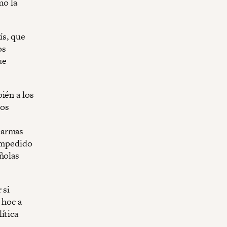
mo la
ís, que
os
ue
ién a los
los
 armas
 impedido
ñolas
 si
 hoc a
ítica