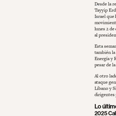
Desde la r
Tayyip Erd
Israel que
movimiento
lunes 2 de 
al presiden
Esta seman
también la 
Energía y R
pesar de la
Al otro la
ataque gen
Líbano y Si
dirigentes
Lo últi
2025 Cal