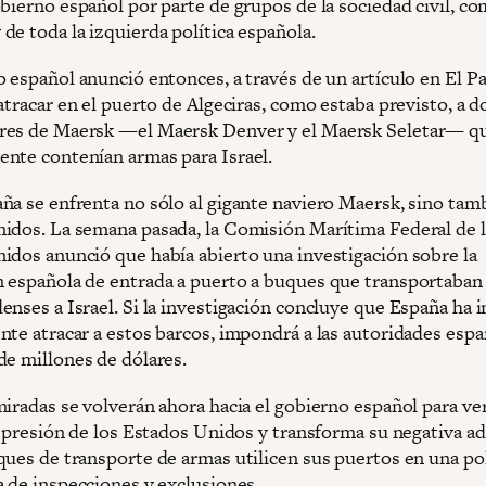
bierno español por parte de grupos de la sociedad civil, co
de toda la izquierda política española.
 español anunció entonces, a través de un artículo en El Pa
atracar en el puerto de Algeciras, como estaba previsto, a d
res de Maersk —el Maersk Denver y el Maersk Seletar— q
nte contenían armas para Israel.
ña se enfrenta no sólo al gigante naviero Maersk, sino tamb
idos. La semana pasada, la Comisión Marítima Federal de 
idos anunció que había abierto una investigación sobre la
 española de entrada a puerto a buques que transportaban
enses a Israel. Si la investigación concluye que España ha
nte atracar a estos barcos, impondrá a las autoridades espa
de millones de dólares.
iradas se volverán ahora hacia el gobierno español para ver
a presión de los Estados Unidos y transforma su negativa ad
ques de transporte de armas utilicen sus puertos en una pol
a de inspecciones y exclusiones.