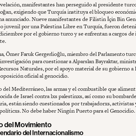
evelación, manifestantes han perseguido al presidente turc
oğan, exigiendo que Turquía instituya el bloqueo económi
 ha anunciado. Nueve manifestantes de Filistin İçin Bin Gen
 juvenil por una Palestina Libre en Turquía, fueron deteni
diciembre por el gobierno turco y se enfrentan a cargos de 
te.
a, Ömer Faruk Gergerlioğlu, miembro del Parlamento turco
investigación para cuestionar a Alparslan Bayraktar, minist
ecursos Naturales, por el apoyo material de su gobierno a I
 oposición oficial al genocidio.
do del Mediterráneo, las armas y el combustible que aliment
ocida de Israel contra lxs palestinxs, así como su bombard
ria, están siendo cuestionados por trabajadorxs, activistas 
 políticxs. No debe haber Ningún Puerto para el Genocidio.
mo del Movimiento
endario del Internacionalismo