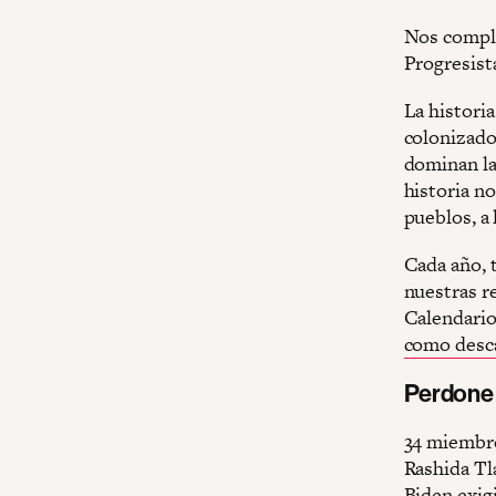
Nos compla
Progresist
La historia
colonizador
dominan la
historia no
pueblos, a
Cada año, t
nuestras r
Calendario
como desca
Perdone 
34 miembro
Rashida Tl
Biden exig