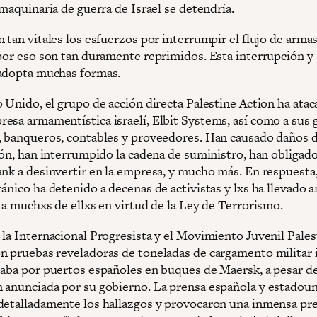
 maquinaria de guerra de Israel se detendría.
 tan vitales los esfuerzos por interrumpir el flujo de armas
 por eso son tan duramente reprimidos. Esta interrupción y
adopta muchas formas.
 Unido, el grupo de acción directa Palestine Action ha atac
esa armamentística israelí, Elbit Systems, así como a sus
, banqueros, contables y proveedores. Han causado daños d
ión, han interrumpido la cadena de suministro, han obligado
ank a desinvertir en la empresa, y mucho más. En respuesta,
ánico ha detenido a decenas de activistas y lxs ha llevado a
 a muchxs de ellxs en virtud de la Ley de Terrorismo.
 la Internacional Progresista y el Movimiento Juvenil Pales
n pruebas reveladoras de toneladas de cargamento militar i
taba por puertos españoles en buques de Maersk, a pesar de
 anunciada por su gobierno. La prensa española y estadou
detalladamente los hallazgos y provocaron una inmensa pr