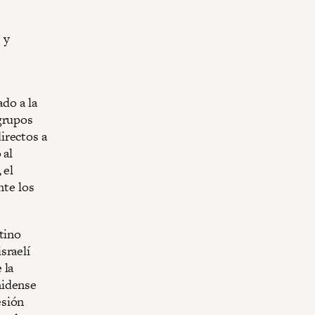
 y
ado a la
 grupos
irectos a
 al
 el
nte los
tino
sraelí
 la
nidense
esión