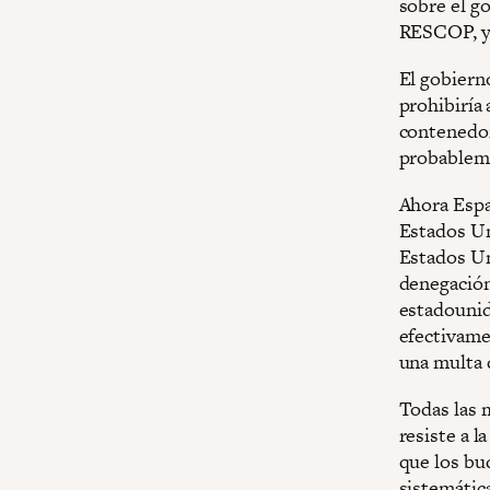
sobre el go
RESCOP, y 
El gobierno
prohibiría 
contenedo
probableme
Ahora Espa
Estados Un
Estados Un
denegación
estadounid
efectivame
una multa 
Todas las m
resiste a l
que los bu
sistemátic