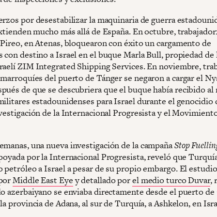
erzos por desestabilizar la maquinaria de guerra estadouni
 extienden mucho más allá de España. En octubre, trabajador
 Pireo, en Atenas, bloquearon con éxito un cargamento de
 con destino a Israel en el buque Marla Bull, propiedad de 
raelí ZIM Integrated Shipping Services. En noviembre, tra
 marroquíes del puerto de Tánger se negaron a cargar el N
pués de que se descubriera que el buque había recibido a
militares estadounidenses para Israel durante el genocidio 
nvestigación de la Internacional Progresista y el Movimiento
emanas, una nueva investigación de la campaña
Stop Fuellin
apoyada por la Internacional Progresista, reveló que Turquí
 petróleo a Israel a pesar de su propio embargo. El estudio
 por
Middle East Eye
y detallado por
el medio turco Duvar
, 
do azerbaiyano se enviaba directamente desde el puerto de
la provincia de Adana, al sur de Turquía, a Ashkelon, en Isra