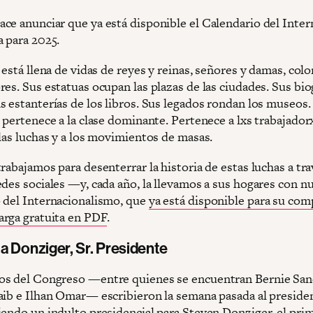
ce anunciar que ya está disponible el Calendario del Inter
a para 2025.
 está llena de vidas de reyes y reinas, señores y damas, col
es. Sus estatuas ocupan las plazas de las ciudades. Sus bio
s estanterías de los libros. Sus legados rondan los museos.
 pertenece a la clase dominante. Pertenece a lxs trabajadorx
 las luchas y a los movimientos de masas.
rabajamos para desenterrar la historia de estas luchas a tr
edes sociales —y, cada año, la llevamos a sus hogares con n
 del Internacionalismo, que
ya está disponible para su com
rga gratuita en PDF
.
a Donziger, Sr. Presidente
s del Congreso —entre quienes se encuentran Bernie San
aib e Ilhan Omar— escribieron la semana pasada al preside
iendo un indulto presidencial para Steven Donziger, el pri