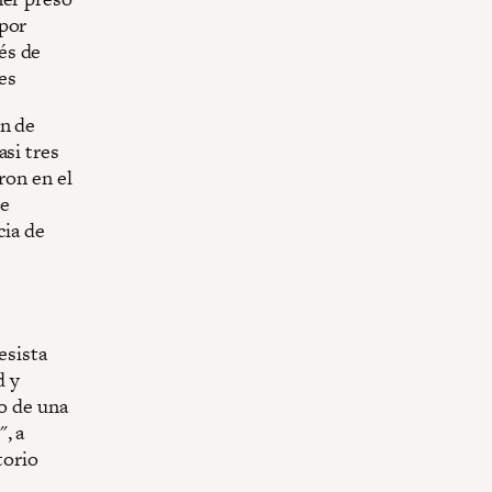
 por
és de
es
ón de
asi tres
ron en el
le
cia de
esista
d y
go de una
, a
torio