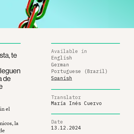
Available in
ta, te
English
German
lleguen
Portuguese (Brazil)
a de
Spanish
e
Translator
Maria Inés Cuervo
in el
Date
nicos, la
13.12.2024
de