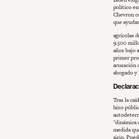
político e
Chevron co
que ayudar
agrícolas 
9.500 mill
años bajo a
primer pro
acusación d
abogado y l
Declarac
Tras la caí
hizo públic
autodeterm
"dinámica 
medida que 
sirio. Pued