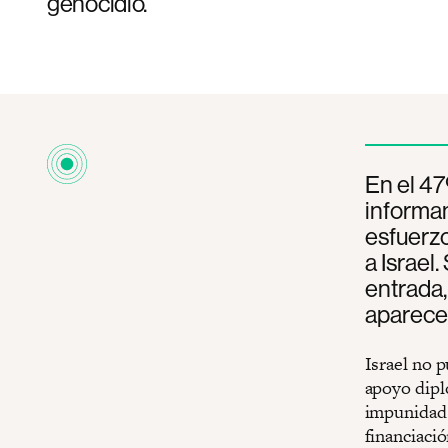
genocidio.
En el 47
informa
esfuerzo
a Israel
entrada,
aparece 
Israel no p
apoyo dipl
impunidad a
financiaci