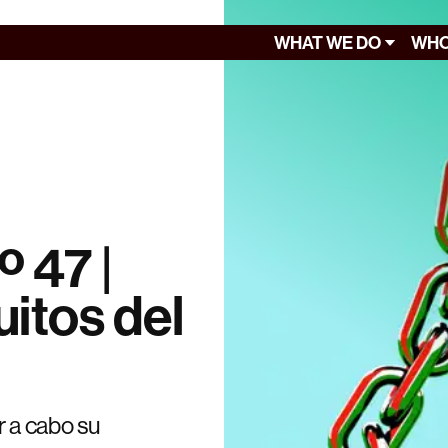
WHAT WE DO
WHO
º 47 |
uitos del
r a cabo su