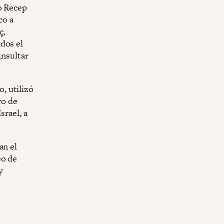
o Recep
co a
ç,
dos el
insultar
, utilizó
ro de
srael, a
an el
eo de
y