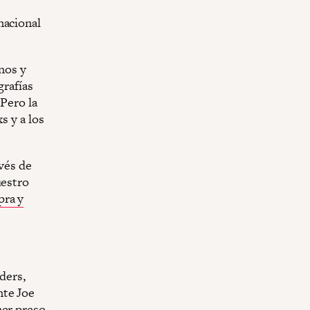
nacional
onos y
grafías
 Pero la
s y a los
avés de
uestro
pra y
ders,
nte Joe
mer preso