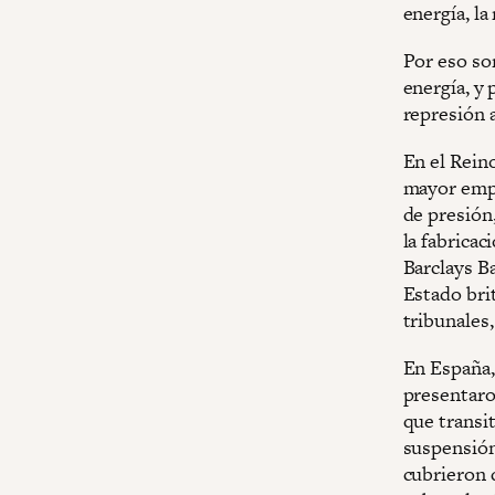
energía, la
Por eso son
energía, y
represión 
En el Reino
mayor empr
de presión
la fabricac
Barclays B
Estado brit
tribunales,
En España,
presentaro
que transi
suspensión
cubrieron 