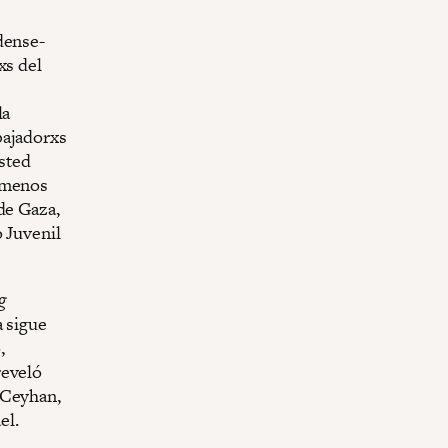
dense-
xs del
la
bajadorxs
ysted
l menos
de Gaza,
 Juvenil
g
a sigue
,
reveló
 Ceyhan,
el.