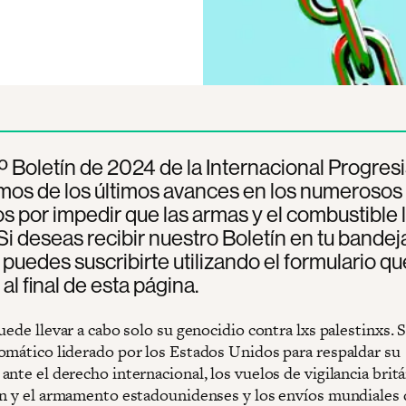
º Boletín de 2024 de la Internacional Progresis
mos de los últimos avances en los numerosos
s por impedir que las armas y el combustible 
. Si deseas recibir nuestro Boletín en tu bandej
 puedes suscribirte utilizando el formulario qu
al final de esta página.
uede llevar a cabo solo su genocidio contra lxs palestinxs. S
omático liderado por los Estados Unidos para respaldar su
nte el derecho internacional, los vuelos de vigilancia britá
ón y el armamento estadounidenses y los envíos mundiales 