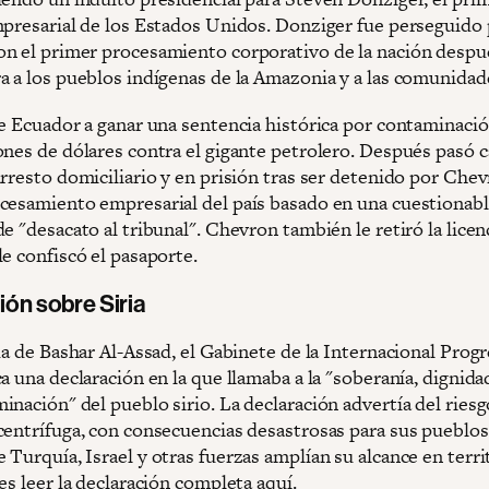
mpresarial de los Estados Unidos. Donziger fue perseguido
n el primer procesamiento corporativo de la nación despu
a a los pueblos indígenas de la Amazonia y a las comunidad
de Ecuador a ganar una sentencia histórica por contaminaci
ones de dólares contra el gigante petrolero. Después pasó c
rresto domiciliario y en prisión tras ser detenido por Chev
cesamiento empresarial del país basado en una cuestionab
e "desacato al tribunal". Chevron también le retiró la licen
e confiscó el pasaporte.
ión sobre Siria
da de Bashar Al-Assad, el Gabinete de la Internacional Progr
a una declaración en la que llamaba a la "soberanía, dignida
inación" del pueblo sirio. La declaración advertía del ries
centrífuga, con consecuencias desastrosas para sus pueblos"
Turquía, Israel y otras fuerzas amplían su alcance en terri
es leer la declaración completa
aquí
.