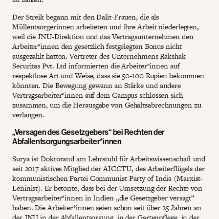
Der Streik begann mit den Dalit-Frauen, die als
Müllentsorgerinnen arbeiteten und ihre Arbeit niederlegten,
weil die JNU-Direktion und das Vertragsunternehmen den
Arbeiter*innen den gesetzlich festgelegten Bonus nicht
ausgezahlt hatten. Vertreter des Unternehmens Rakshak
Securitas Pvt. Ltd informierten die Arbeiter*innen auf
respektlose Art und Weise, dass sie 50-100 Rupien bekommen
könnten. Die Bewegung gewann an Stärke und andere
Vertragsarbeiter*innen auf dem Campus schlossen sich
zusammen, um die Herausgabe von Gehaltsabrechnungen zu
verlangen.
„Versagen des Gesetzgebers“ bei Rechten der
Abfallentsorgungsarbeiter*innen
Surya ist Doktorand am Lehrstuhl für Arbeitswissenschaft und
seit 2017 aktives Mitglied der AICCTU, des Arbeiterflügels der
kommunistischen Partei Communist Party of India (Marxist-
Leninist). Er betonte, dass bei der Umsetzung der Rechte von
Vertragsarbeiter*innen in Indien „die Gesetzgeber versagt“
haben. Die Arbeiter*innen seien schon seit über 25 Jahren an
der JNU in der Abfallentsorgung, in der Gartenpflege, in der