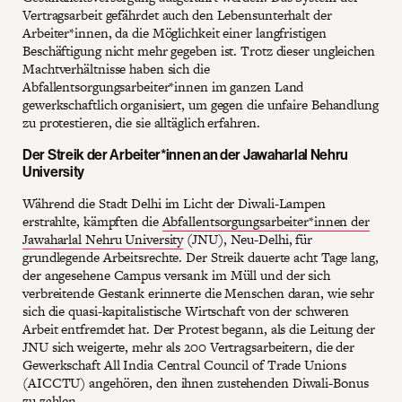
Vertragsarbeit gefährdet auch den Lebensunterhalt der
Arbeiter*innen, da die Möglichkeit einer langfristigen
Beschäftigung nicht mehr gegeben ist. Trotz dieser ungleichen
Machtverhältnisse haben sich die
Abfallentsorgungsarbeiter*innen im ganzen Land
gewerkschaftlich organisiert, um gegen die unfaire Behandlung
zu protestieren, die sie alltäglich erfahren.
Der Streik der Arbeiter*innen an der Jawaharlal Nehru
University
Während die Stadt Delhi im Licht der Diwali-Lampen
erstrahlte, kämpften die
Abfallentsorgungsarbeiter*innen der
Jawaharlal Nehru University
(JNU), Neu-Delhi, für
grundlegende Arbeitsrechte. Der Streik dauerte acht Tage lang,
der angesehene Campus versank im Müll und der sich
verbreitende Gestank erinnerte die Menschen daran, wie sehr
sich die quasi-kapitalistische Wirtschaft von der schweren
Arbeit entfremdet hat. Der Protest begann, als die Leitung der
JNU sich weigerte, mehr als 200 Vertragsarbeitern, die der
Gewerkschaft All India Central Council of Trade Unions
(AICCTU) angehören, den ihnen zustehenden Diwali-Bonus
zu zahlen.