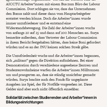
AICCTU Arbeiter*innen mit einem Bus zum Büro der Labour
Commission. Dort schlugen sie vor, dass das Unternehmen
den Bonus zahlt und dieser dann vom Hauptarbeitgeber
erstattet werden könne. Doch die Arbeiter*innen wurde
immer unzufriedener und es entstand eine
Widerstandsbewegung. Die Zahl der Arbeiter*innen wuchs
von anfangs 20 auf 25 und dann auf 200 Menschen an. Surya
bemerkte außerdem, dass Vertreter der Labour Commission
in ihrem Bericht festgehalten hätten, dass keine Boni gefordert
würden und es an der JNU keinen solchen Streik gäbe.
Die Unzufriedenheit wuchs und die Arbeiter*innen begannen,
sich „militant“ gegen die Direktion aufzulehnen. Bei einer
Demonstration durch verschiedene angesehene Zentren und
Studentenwohnheime warfen die Arbeiter*innen Mülltonnen
um und prangerten an, dass sie ständig unsichtbar gemacht
würden. Surya brachte auch den Fonds für ungeplante
Ausgaben ins Spiel, der für Notfälle vorgesehen ist. Diese
Gelder sind aber auch nicht öffentlich einsehbar.
Solidarität zwischen Studierenden und Arbeiter*innen in
Bildungseinrichtungen