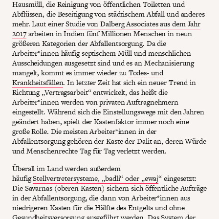
Hausmüll, die Reinigung von öffentlichen Toiletten und
Abflüssen, die Beseitigung von städtischem Abfall und anderes
mehr. Laut einer
Studie von Dalberg Associates aus dem Jahr
2017
arbeiten in Indien fünf Millionen Menschen in neun
größeren Kategorien der Abfallentsorgung. Da die
Arbeiter*innen häufig septischem Müll und menschlichen
Ausscheidungen ausgesetzt sind und es an Mechanisierung
mangelt, kommt es immer wieder zu
Todes- und
Krankheitsfällen
. In letzter Zeit hat sich ein neuer Trend in
Richtung „Vertragsarbeit“ entwickelt, das heißt die
Arbeiter*innen werden von privaten Auftragnehmern
eingestellt. Während sich die Einstellungswege mit den Jahren
geändert haben, spielt der Kastenfaktor immer noch eine
große Rolle. Die meisten Arbeiter*innen in der
Abfallentsorgung gehören der Kaste der Dalit an, deren Würde
und Menschenrechte Tag für Tag verletzt werden.
Überall im Land werden außerdem
häufig
Stellvertretersysteme, „badli“ oder „ewaj
“ eingesetzt:
Die Savarnas (oberen Kasten) sichern sich öffentliche Aufträge
in der Abfallentsorgung, die dann von Arbeiter*innen aus
niedrigeren Kasten für die Hälfte des Entgelts und ohne
Gesundheitsversorgung ausgeführt werden. Das System der