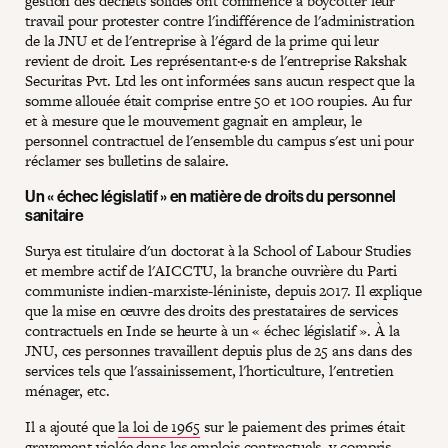
gestion des déchets solides ont commencé à boycotter leur
travail pour protester contre l'indifférence de l'administration
de la JNU et de l'entreprise à l'égard de la prime qui leur
revient de droit. Les représentant·e·s de l'entreprise Rakshak
Securitas Pvt. Ltd les ont informées sans aucun respect que la
somme allouée était comprise entre 50 et 100 roupies. Au fur
et à mesure que le mouvement gagnait en ampleur, le
personnel contractuel de l'ensemble du campus s'est uni pour
réclamer ses bulletins de salaire.
Un « échec législatif » en matière de droits du personnel
sanitaire
Surya est titulaire d'un doctorat à la School of Labour Studies
et membre actif de l'AICCTU, la branche ouvrière du Parti
communiste indien-marxiste-léniniste, depuis 2017. Il explique
que la mise en œuvre des droits des prestataires de services
contractuels en Inde se heurte à un « échec législatif ». À la
JNU, ces personnes travaillent depuis plus de 25 ans dans des
services tels que l'assainissement, l'horticulture, l'entretien
ménager, etc.
Il a ajouté que
la loi de 1965
sur le paiement des primes était
gravement violée dans les emplois contractuels, y compris