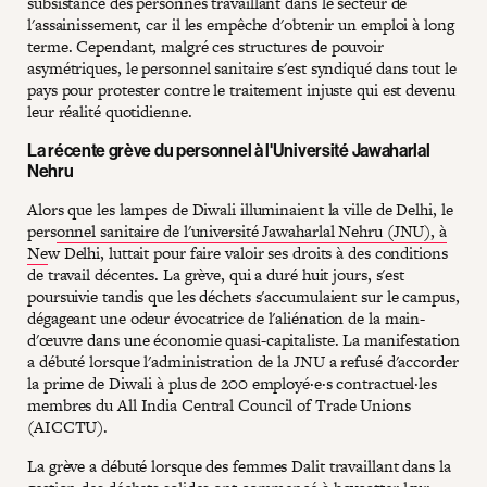
subsistance des personnes travaillant dans le secteur de
l'assainissement, car il les empêche d'obtenir un emploi à long
terme. Cependant, malgré ces structures de pouvoir
asymétriques, le personnel sanitaire s'est syndiqué dans tout le
pays pour protester contre le traitement injuste qui est devenu
leur réalité quotidienne.
La récente grève du personnel à l'Université Jawaharlal
Nehru
Alors que les lampes de Diwali illuminaient la ville de Delhi, le
pers
onnel sanitaire de l'université Jawaharlal Nehru (JNU), à
Ne
w Delhi, luttait pour faire valoir ses droits à des conditions
de travail décentes. La grève, qui a duré huit jours, s'est
poursuivie tandis que les déchets s'accumulaient sur le campus,
dégageant une odeur évocatrice de l'aliénation de la main-
d'œuvre dans une économie quasi-capitaliste. La manifestation
a débuté lorsque l'administration de la JNU a refusé d'accorder
la prime de Diwali à plus de 200 employé·e·s contractuel·les
membres du All India Central Council of Trade Unions
(AICCTU).
La grève a débuté lorsque des femmes Dalit travaillant dans la