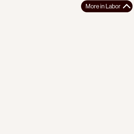
More in
Labor
More in
Labor
LATIN AMERICA
LABOR
2026-07-02
Bodies for Export: Blood Cherries
Behind Chile's glossy agro-export success lies a system of
structural precariousness that ...