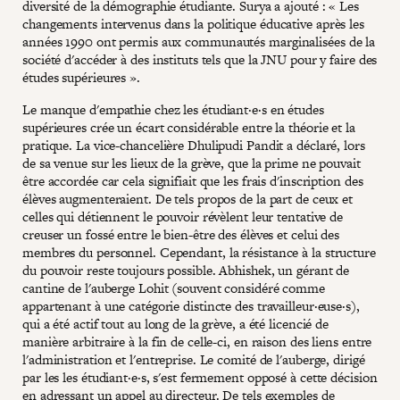
diversité de la démographie étudiante. Surya a ajouté : « Les
changements intervenus dans la politique éducative après les
années 1990 ont permis aux communautés marginalisées de la
société d'accéder à des instituts tels que la JNU pour y faire des
études supérieures ».
Le manque d'empathie chez les étudiant·e·s en études
supérieures crée un écart considérable entre la théorie et la
pratique. La vice-chancelière Dhulipudi Pandit a déclaré, lors
de sa venue sur les lieux de la grève, que la prime ne pouvait
être accordée car cela signifiait que les frais d'inscription des
élèves augmenteraient. De tels propos de la part de ceux et
celles qui détiennent le pouvoir révèlent leur tentative de
creuser un fossé entre le bien-être des élèves et celui des
membres du personnel. Cependant, la résistance à la structure
du pouvoir reste toujours possible. Abhishek, un gérant de
cantine de l'auberge Lohit (souvent considéré comme
appartenant à une catégorie distincte des travailleur·euse·s),
qui a été actif tout au long de la grève, a été licencié de
manière arbitraire à la fin de celle-ci, en raison des liens entre
l'administration et l'entreprise. Le comité de l'auberge, dirigé
par les les étudiant·e·s, s'est fermement opposé à cette décision
en adressant un appel au directeur. De tels exemples de