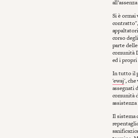
all’assenz
Si è ormai
contratto",
appaltatori
corso degli
parte delle
comunità Da
ed i propri
In tutto i
'ewaj
', che
assegnati d
comunità de
assistenza
Il sistema
repentaglio
sanificazio