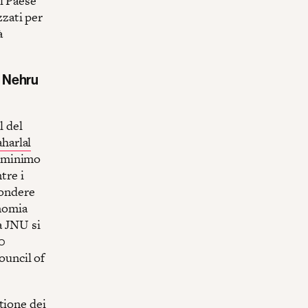
l Paese
zzati per
à
al Nehru
l del
aharlal
n minimo
tre i
fondere
onomia
a JNU si
00
ouncil of
tione dei