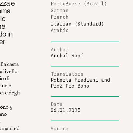
ezza e
Portuguese (Brazil)
tema
German
le
French
Italian (Standard)
he
Arabic
do in
er
Author
Anchal Soni
lla casta
 livello
Translators
io di
Roberta Frediani
and
rine e
ProZ Pro Bono
ci e degli
Date
sono 5
06.01.2025
rano
a
 umani ed
Source