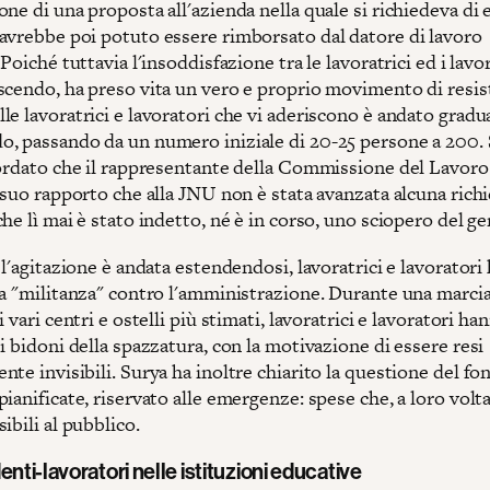
ne di una proposta all'azienda nella quale si richiedeva di e
avrebbe poi potuto essere rimborsato dal datore di lavoro
 Poiché tuttavia l'insoddisfazione tra le lavoratrici ed i lavo
scendo, ha preso vita un vero e proprio movimento di resist
le lavoratrici e lavoratori che vi aderiscono è andato grad
, passando da un numero iniziale di 20-25 persone a 200. 
cordato che il rappresentante della Commissione del Lavoro
 suo rapporto che alla JNU non è stata avanzata alcuna richi
he lì mai è stato indetto, né è in corso, uno sciopero del ge
 l'agitazione è andata estendendosi, lavoratrici e lavorator
na "militanza" contro l'amministrazione. Durante una marci
i vari centri e ostelli più stimati, lavoratrici e lavoratori ha
i bidoni della spazzatura, con la motivazione di essere resi
te invisibili. Surya ha inoltre chiarito la questione del fo
ianificate, riservato alle emergenze: spese che, a loro volt
ibili al pubblico.
enti-lavoratori nelle istituzioni educative