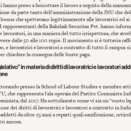
idi hanno preso a boicottare il lavoro a seguito della mancan
ione da parte tanto dell'amministrazione della JNU che del
 bonus che spettavano legittimamente alle lavoratrici ed ai
. I rappresentanti della Rakshak Securitas Pvt. hanno infor
 e lavoratori, in una maniera del tutto irrispettosa, che avr
vere dalle 50 alle 100 rupie. Il movimento si è tuttavia raf
o, e lavoratrici e lavoratori a contratto di tutto il campus s
per chiedere la consegna delle buste paga.
slativo" in materia di diritti di lavoratrici e lavoratori adde
ione
ttorando presso la School of Labour Studies e membro att
U, che rappresenta l'ala operaia del Partito Comunista Ind
ninista, dal 2017. Ha sottolineato come vi sia un "vuoto le
one dei diritti di lavoratrici e lavoratori a contratto in India
ddetti da oltre 25 anni a reparti quali sanificazione, orticol
ltri ancora.