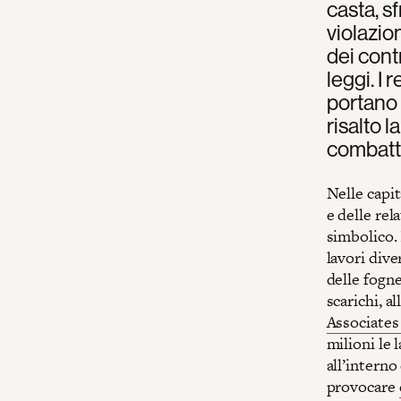
casta, s
violazion
dei cont
leggi. I 
portano 
risalto 
combatt
Nelle capit
e delle rel
simbolico.
lavori dive
delle fogne,
scarichi, a
Associates
milioni le 
all’interno
provocare