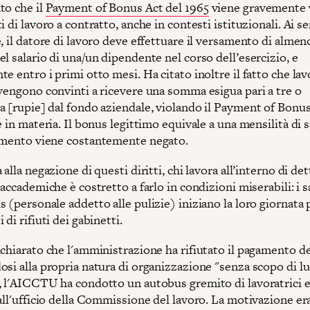
to che il
Payment of Bonus Act del 1965
viene gravemente 
i di lavoro a contratto, anche in contesti istituzionali. Ai se
, il datore di lavoro deve effettuare il versamento di almeno
l salario di una/un dipendente nel corso dell’esercizio, e
e entro i primi otto mesi. Ha citato inoltre il fatto che lavo
 vengono convinti a ricevere una somma esigua pari a tre o
 [rupie] dal fondo aziendale, violando il Payment of Bonus 
e in materia. Il bonus legittimo equivale a una mensilità di s
amento viene costantemente negato.
 alla negazione di questi diritti, chi lavora all’interno di det
 accademiche è costretto a farlo in condizioni miserabili: i s
 (personale addetto alle pulizie) iniziano la loro giornata
 di rifiuti dei gabinetti.
ichiarato che l'amministrazione ha rifiutato il pagamento d
si alla propria natura di organizzazione "senza scopo di luc
, l'AICCTU ha condotto un autobus gremito di lavoratrici 
all'ufficio della Commissione del lavoro. La motivazione era