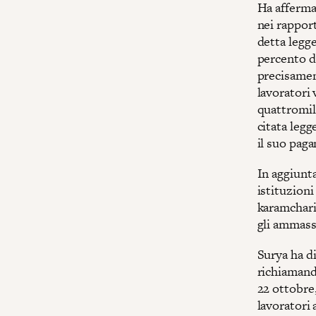
Ha afferma
nei rapport
detta legge
percento de
precisament
lavoratori
quattromila
citata legg
il suo pag
In aggiunta
istituzioni
karamcharis
gli ammassi
Surya ha d
richiamando
22 ottobre
lavoratori 