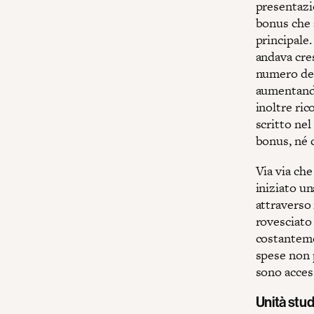
presentazio
bonus che 
principale.
andava cre
numero del
aumentando
inoltre ri
scritto nel
bonus, né c
Via via che
iniziato u
attraverso 
rovesciato 
costantemen
spese non p
sono access
Unità stud