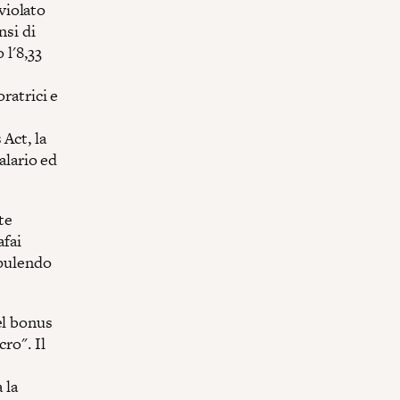
violato
nsi di
 l'8,33
ratrici e
Act, la
alario ed
te
afai
 pulendo
el bonus
ro". Il
e
 la