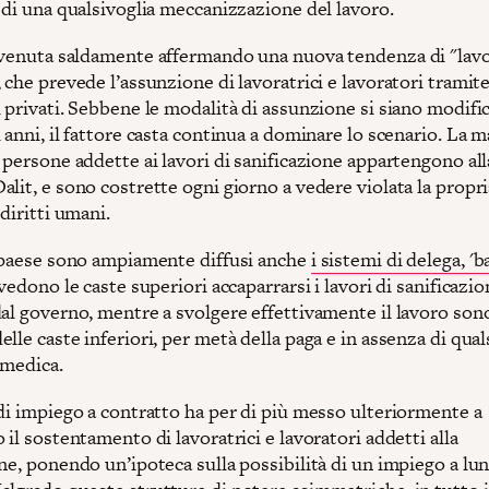
a di una qualsivoglia meccanizzazione del lavoro.
 venuta saldamente affermando una nuova tendenza di "lavo
 che prevede l’assunzione di lavoratrici e lavoratori tramit
 privati. Sebbene le modalità di assunzione si siano modifi
 anni, il fattore casta continua a dominare lo scenario. La 
 persone addette ai lavori di sanificazione appartengono all
lit, e sono costrette ogni giorno a vedere violata la propri
 diritti umani.
l paese sono ampiamente diffusi anche
i sistemi di delega, 'ba
 vedono le caste superiori accaparrarsi i lavori di sanificazi
al governo, mentre a svolgere effettivamente il lavoro sono
lle caste inferiori, per metà della paga e in assenza di qual
 medica.
 di impiego a contratto ha per di più messo ulteriormente a
 il sostentamento di lavoratrici e lavoratori addetti alla
ne, ponendo un’ipoteca sulla possibilità di un impiego a lu