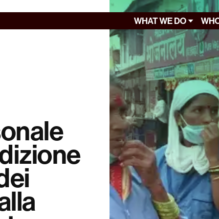
WHAT WE DO
WHO
sonale
ndizione
 dei
alla