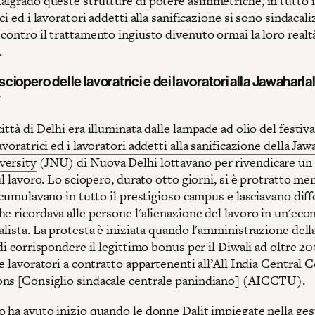
algrado queste strutture di potere asimmetriche, in tutto i
ici ed i lavoratori addetti alla sanificazione si sono sindacali
contro il trattamento ingiusto divenuto ormai la loro realt
.
 sciopero delle lavoratrici e dei lavoratori alla Jawaharl
y
ittà di Delhi era illuminata dalle lampade ad olio del festiva
lavoratrici ed i lavoratori addetti alla sanificazione della Jaw
versity
(JNU) di Nuova Delhi lottavano per rivendicare u
sul lavoro. Lo sciopero, durato otto giorni, si è protratto men
accumulavano in tutto il prestigioso campus e lasciavano dif
he ricordava alle persone l'alienazione del lavoro in un'ec
alista. La protesta è iniziata quando l'amministrazione dell
 di corrispondere il legittimo bonus per il Diwali ad oltre 2
 e lavoratori a contratto appartenenti all’All India Central C
ns [Consiglio sindacale centrale panindiano] (AICCTU).
o ha avuto inizio quando le donne Dalit impiegate nella ges