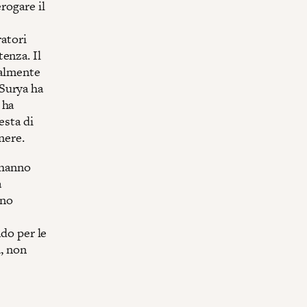
rogare il
ratori
enza. Il
ualmente
Surya ha
 ha
esta di
nere.
i hanno
a
nno
ndo per le
a, non