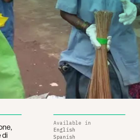
Available in
ione,
English
 di
Spanish