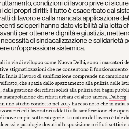
fruttamento, condizioni di lavoro prive di sicur
i dei propri diritti: il tutto è esacerbato dal sis
ratti di lavoro e dalla mancata applicazione del
recenti scioperi hanno dato visibilità alla lotta c
avanti per ottenere dignità e giustizia, metten
la necessità di sindacalizzazione e solidarietà p
ere un'oppressione sistemica.
ali in via di sviluppo come Nuova Delhi, sono i marcatori de
ative stigmatizzazioni che ne consentono il funzionamento a
 In India il lavoro di sanificazione comprende un campionar
rsificato, che spazia dallo spazzamento alla pulizia delle lat
 dalla gestione dei rifiuti solidi alla pulizia dei bagni pubbli
lla manipolazione dei rifiuti urbani ed altro ancora.
Dalberg
 in uno studio condotto nel 2017
ha reso noto che in india 
lavoratrici ed i lavoratori addetti alla sanificazione che ope
 di nove ampie sottocategorie. La natura del lavoro è tale d
decessi e patologie
dovuti all’esposizione a rifiuti settici e