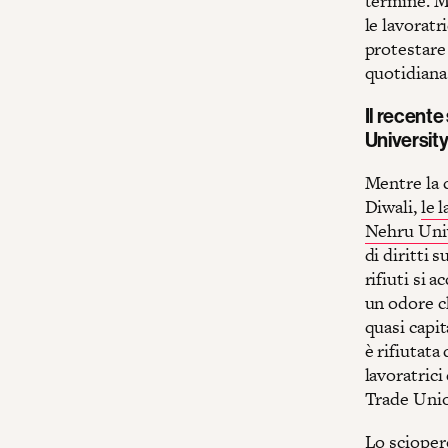
termine. M
le lavoratr
protestare 
quotidiana
Il recente
Universit
Mentre la c
Diwali,
le 
Nehru Uni
di diritti 
rifiuti si 
un odore c
quasi capit
è rifiutata
lavoratrici
Trade Unio
Lo scioper