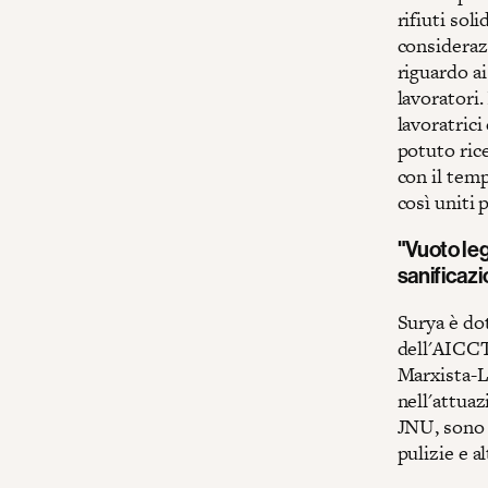
rifiuti sol
consideraz
riguardo ai
lavoratori
lavoratrici
potuto rice
con il temp
così uniti 
"Vuoto legi
sanificaz
Surya è do
dell'AICCT
Marxista-Le
nell'attuazi
JNU, sono a
pulizie e a