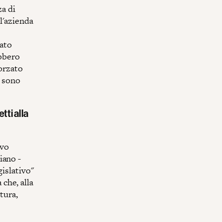
za di
l'azienda
mato
ebbero
forzato
i sono
tti alla
ivo
iano -
gislativo"
 che, alla
tura,