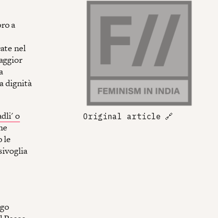
ro a
e
cate nel
maggior
a
a dignità
dli' o
Original article
🔗
one
 le
sivoglia
ngo