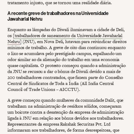
tratamento injusto, que se tornou uma realidade diária.
A recente greve de trabalhadores na Universidade
Jawaharlal Nehru
Enquanto as lâmpadas do Diwali iluminavam a cidade de Deli,
os [
trabalhadores de saneamento da
Universidade Jawaharlal
Nehru
] (JNU), em Nova Deli, lutavam para reivindicar direitos
mínimos de trabalho. A greve de oito dias continuou enquanto
o lixo se acumulava pelo prestigiado campus, espalhando um
odor similar ao da alienação do trabalho em uma economia
quase capitalista. O protesto começou quando a administração
da JNU se recusou a dar o bônus de Diwali devido a mais de
200 trabalhadores contratados, que fazem parte do Conselho
Central de Sindicatos de Toda a Índia (All India Central
Council of Trade Unions – AICCTU).
A greve começou quando mulheres da comunidade Dalit, que
trabalham na administração de resíduos sólidos, começaram
um boicote contra a desatenção da empresa de administração
ligada à JNU em relação aos bônus devidos aos trabalhadores.
Representantes da empresa Rakshak Securitas Pvt. Ltd
informaram aos trabalhadores, de forma desrespeitosa, que