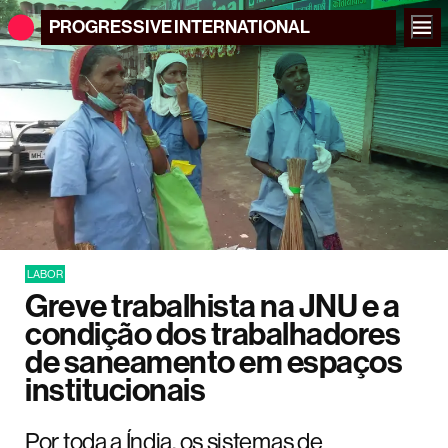
PROGRESSIVE
INTERNATIONAL
LABOR
Greve trabalhista na JNU e a
condição dos trabalhadores
de saneamento em espaços
institucionais
Por toda a Índia, os sistemas de