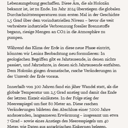
Lebensumgebung geschaffen. Diese Ära, die als Holozän
bekannt ist, ist zu Ende. Im Jahr 2024 überstiegen die globalen
Durchschnittstemperaturen zum ersten Mal in der Geschichte
1,5 Grad über dem vorindustriellen Niveau – bevor die weit
verbreitete industrielle Verbrennung fossiler Brennstoffe
begann, riesige Mengen an CO2 in die Atmosphäre zu
pumpen.
Während das Klima der Erde in diese neue Phase eintritt,
könnten wir Lenins Beobachtung neu formulieren: In
geologischen Begriffen gibt es Jahrtausende, in denen nichts
passiert, und Jahrzehnte, in denen sich Jahrtausende entfalten.
Dem Holozän gingen dramatische, rasche Veränderungen in
der Umwelt der Erde voraus.
Innerhalb von 300 Jahren fand ein jäher Wandel statt, als die
globale Temperatur um 2,5 Grad anstieg und damit das Ende
der letzten Eiszeit einläutete. In der Folge stieg der
Meeresspiegel um fast 80 Meter an. Diese raschen
Veränderungen bildeten den Abschluss einer 7.000 Jahre
andauernden, langsameren Erwärmung – insgesamt um etwa
7 Grad – sowie eines Anstiegs des Meeresspiegels um 40
Meter, wie Daten aus antarktischen Eiskernen belegen.