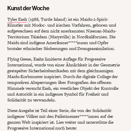
Kunst der Woche
Tyler Eash
(1988, Turtle Island) ist ein Maidu-2-Spirit-
Künstler mit Modoc- und irischen Vorfahren, geboren und
aufgewachsen auf dem nicht anerkannten Nisenan-Maidu-
Territorium Táisidam (Marysville) in Nordkalifornien. Die
Maidu sind indigene Amerikaner*****innen und Opfer
brutaler ethnischer Säuberungen und Zwangsassimilation.
Flying Geese, Eashs limitierte Auflage für Progressive
International, wurde von einer Ähnlichkeit in der Geometrie
gestapelter Sicherheitsbarrikaden mit dem gleichnamigen
Maidu-Korbmuster inspiriert. Durch die digitale Collage der
temporären Absperrungen über Fotografien des offenen
Himmels versucht Eash, ein westliches Objekt der Kontrolle
und Autorität in ein indigenes Symbol für Freiheit und
Solidarität zu verwandeln.
Diese Ausgabe ist Teil einer Serie, die von der Solidarität
indigener Völker mit den Palästinenser*****innen auf der
ganzen Welt inspiriert ist. Lies weiter und unterstütze die
Progressive International noch heute: