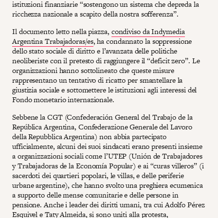
istituzioni finanziarie “sostengono un sistema che depreda la
ricchezza nazionale a scapito della nostra sofferenza”.
Il documento letto nella piazza,
condiviso da Indymedia
Argentina Trabajadoras/es
, ha condannato la soppressione
dello stato sociale di diritto e l’avanzata delle politiche
neoliberiste con il pretesto di raggiungere il “deficit zero”. Le
organizzazioni hanno sottolineato che queste misure
rappresentano un tentativo di ricatto per smantellare la
giustizia sociale e sottomettere le istituzioni agli interessi del
Fondo monetario internazionale.
Sebbene la CGT (Confederación General del Trabajo de la
República Argentina, Confederazione Generale del Lavoro
della Repubblica Argentina) non abbia partecipato
ufficialmente, alcuni dei suoi sindacati erano presenti insieme
a organizzazioni sociali come l’UTEP (Unión de Trabajadores
y Trabajadoras de la Economía Popular) e ai “curas villeros” (i
sacerdoti dei quartieri popolari, le villas, e delle periferie
urbane argentine), che hanno svolto una preghiera ecumenica
a supporto delle mense comunitarie e delle persone in
pensione. Anche i leader dei diritti umani, tra cui Adolfo Pérez
Esquivel e Taty Almeida, si sono uniti alla protesta,