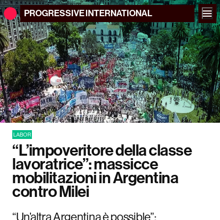
PROGRESSIVE
INTERNATIONAL
LABOR
“L’impoveritore della classe
lavoratrice”: massicce
mobilitazioni in Argentina
contro Milei
“Un’altra Argentina è possible”: