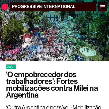
PROGRESSIVE
INTERNATIONAL
LABOR
'O empobrecedor dos
trabalhadores': Fortes
mobilizações contra Milei na
Argentina
‘Outra Argentina é possível’: Mobilização