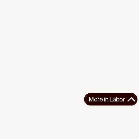
More in
Labor
More in
Labor