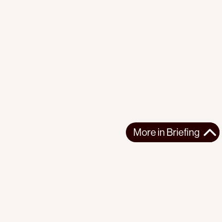
More in
Briefing
More in
Briefing