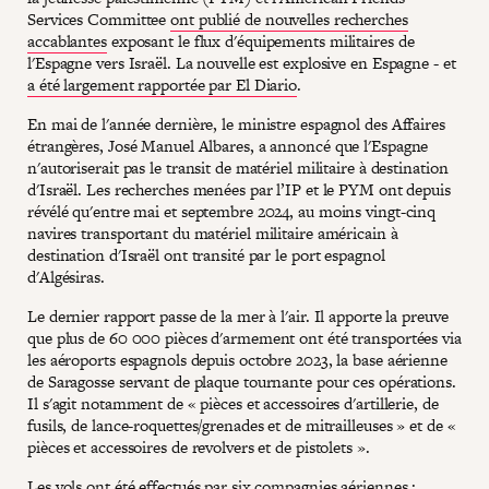
Services Committee
ont publié de nouvelles recherches
accablantes
exposant le flux d'équipements militaires de
l'Espagne vers Israël. La nouvelle est explosive en Espagne - et
a été largement rapportée par El Diario
.
En mai de l'année dernière, le ministre espagnol des Affaires
étrangères, José Manuel Albares, a annoncé que l'Espagne
n'autoriserait pas le transit de matériel militaire à destination
d'Israël. Les recherches menées par l’IP et le PYM ont depuis
révélé qu'entre mai et septembre 2024, au moins vingt-cinq
navires transportant du matériel militaire américain à
destination d'Israël ont transité par le port espagnol
d'Algésiras.
Le dernier rapport passe de la mer à l'air. Il apporte la preuve
que plus de 60 000 pièces d'armement ont été transportées via
les aéroports espagnols depuis octobre 2023, la base aérienne
de Saragosse servant de plaque tournante pour ces opérations.
Il s'agit notamment de « pièces et accessoires d'artillerie, de
fusils, de lance-roquettes/grenades et de mitrailleuses » et de «
pièces et accessoires de revolvers et de pistolets ».
Les vols ont été effectués par six compagnies aériennes :