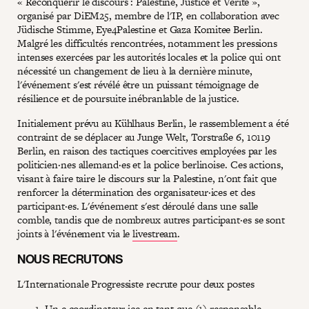
« Reconquérir le discours : Palestine, Justice et Vérité »,
organisé par DiEM25, membre de l'IP, en collaboration avec
Jüdische Stimme, Eye4Palestine et Gaza Komitee Berlin.
Malgré les difficultés rencontrées, notamment les pressions
intenses exercées par les autorités locales et la police qui ont
nécessité un changement de lieu à la dernière minute,
l'événement s'est révélé être un puissant témoignage de
résilience et de poursuite inébranlable de la justice.
Initialement prévu au Kühlhaus Berlin, le rassemblement a été
contraint de se déplacer au Junge Welt, Torstraße 6, 10119
Berlin, en raison des tactiques coercitives employées par les
politicien·nes allemand·es et la police berlinoise. Ces actions,
visant à faire taire le discours sur la Palestine, n'ont fait que
renforcer la détermination des organisateur·ices et des
participant·es. L'événement s'est déroulé dans une salle
comble, tandis que de nombreux autres participant·es se sont
joints à l'événement via le
livestream
.
NOUS RECRUTONS
L'Internationale Progressiste recrute pour deux postes
Un·e coordinateur·ice en tant que (1) responsable