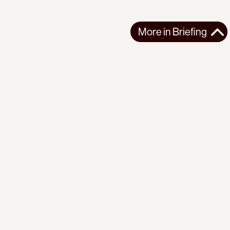
More in
Briefing
More in
Briefing
GLOBAL
BRIEFING
2026-07-31
PI Briefing | No. 22 | Red Scare
Washington is reviving an old doctrine to defeat the forces of